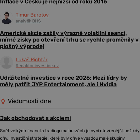
Inflace v Česku je nejnižší od roku 2016
Timur Barotov
analytik BHS
Americké akcie zažily výrazně volatilní seanci,
mírné zisky po otevření trhu se rychle proměnily v
plošný výprodej
Lukáš Richtár
Redaktor investice.cz
Udržitelné investice v roce 2026: Mezi lídry by
měly patřit JYP Entertainment, ale i Nvidia
Vědomosti dne
Jak obchodovat s akciemi
Svět velkých financí a tradingu na burzách je nyní otevřenější, než kdy
dřív. Investiční strategie, které byly dříve výsadou malé skupiny