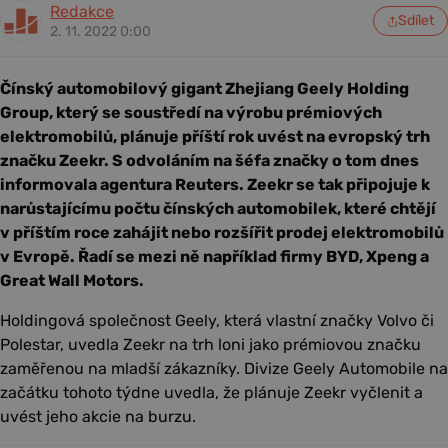
Redakce
Sdílet
2. 11. 2022 0:00
Čínský automobilový gigant Zhejiang Geely Holding
Group, který se soustředí na výrobu prémiových
elektromobilů, plánuje příští rok uvést na evropský trh
značku Zeekr. S odvoláním na šéfa značky o tom dnes
informovala agentura Reuters. Zeekr se tak připojuje k
narůstajícímu počtu čínských automobilek, které chtějí
v příštím roce zahájit nebo rozšířit prodej elektromobilů
v Evropě. Řadí se mezi ně například firmy BYD, Xpeng a
Great Wall Motors.
Holdingová společnost Geely, která vlastní značky Volvo či
Polestar, uvedla Zeekr na trh loni jako prémiovou značku
zaměřenou na mladší zákazníky. Divize Geely Automobile na
začátku tohoto týdne uvedla, že plánuje Zeekr vyčlenit a
uvést jeho akcie na burzu.