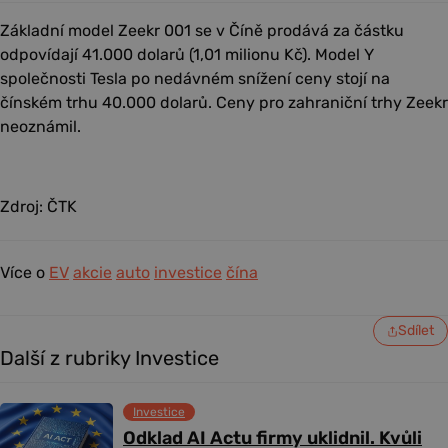
Základní model Zeekr 001 se v Číně prodává za částku
odpovídají 41.000 dolarů (1,01 milionu Kč). Model Y
společnosti Tesla po nedávném snížení ceny stojí na
čínském trhu 40.000 dolarů. Ceny pro zahraniční trhy Zeekr
neoznámil.
Zdroj: ČTK
Více o
EV
akcie
auto
investice
čína
Sdílet
Další z rubriky Investice
Investice
Odklad AI Actu firmy uklidnil. Kvůli