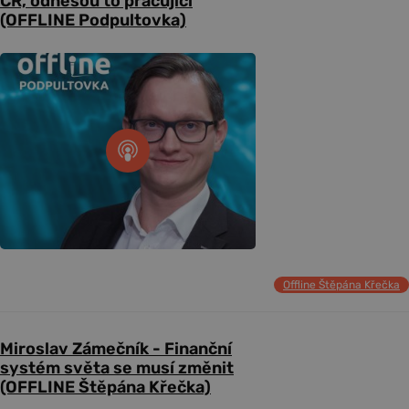
ČR, odnesou to pracující
(OFFLINE Podpultovka)
Offline Štěpána Křečka
Miroslav Zámečník - Finanční
systém světa se musí změnit
(OFFLINE Štěpána Křečka)