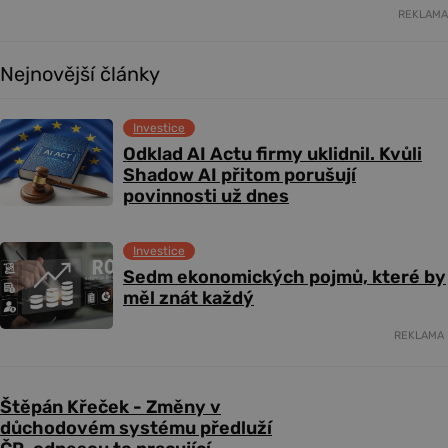
REKLAMA
Nejnovější články
Investice
Odklad AI Actu firmy uklidnil. Kvůli
Shadow AI přitom porušují
povinnosti už dnes
Investice
Sedm ekonomických pojmů, které by
měl znát každý
REKLAMA
Štěpán Křeček - Změny v
důchodovém systému předluží