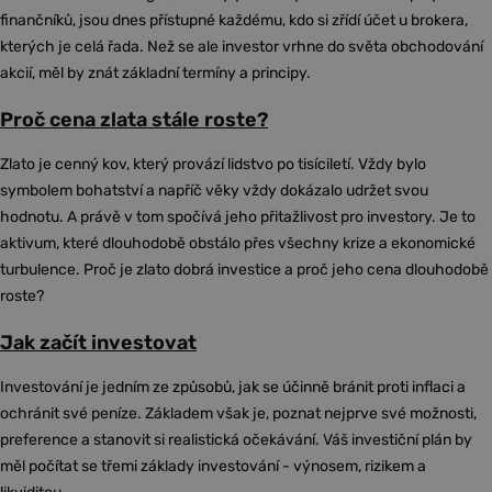
finančníků, jsou dnes přístupné každému, kdo si zřídí účet u brokera,
kterých je celá řada. Než se ale investor vrhne do světa obchodování
akcií, měl by znát základní termíny a principy.
Proč cena zlata stále roste?
Zlato je cenný kov, který provází lidstvo po tisíciletí. Vždy bylo
symbolem bohatství a napříč věky vždy dokázalo udržet svou
hodnotu. A právě v tom spočívá jeho přitažlivost pro investory. Je to
aktivum, které dlouhodobě obstálo přes všechny krize a ekonomické
turbulence. Proč je zlato dobrá investice a proč jeho cena dlouhodobě
roste?
Jak začít investovat
Investování je jedním ze způsobů, jak se účinně bránit proti inflaci a
ochránit své peníze. Základem však je, poznat nejprve své možnosti,
preference a stanovit si realistická očekávání. Váš investiční plán by
měl počítat se třemi základy investování - výnosem, rizikem a