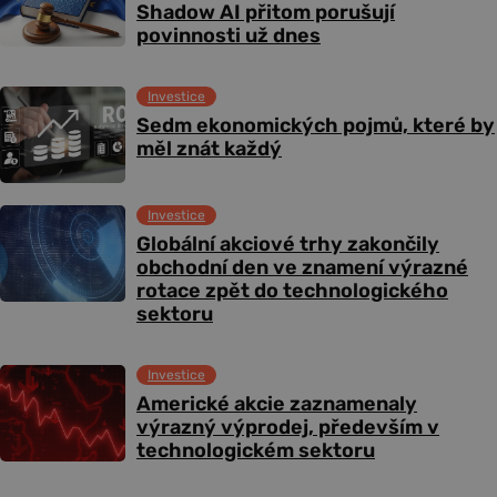
Shadow AI přitom porušují
povinnosti už dnes
Investice
Sedm ekonomických pojmů, které by
měl znát každý
Investice
Globální akciové trhy zakončily
obchodní den ve znamení výrazné
rotace zpět do technologického
sektoru
Investice
Americké akcie zaznamenaly
výrazný výprodej, především v
technologickém sektoru