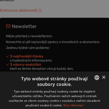
likviditou.
Knihovna vědomostí
Newsletter
Mějte přehled s newsletterem.
Nenechte si ujít nejnovější zprávy o investicích a ekonomice.
Jednou týdně vám pošleme:
3 nejčtenější články
s hodnotnými informacemi,
3 názory analytiků
kteří se těmto tématům věnují každý den,
nová videa a podcasty
×
k prohloubení vašich znalostí.
Tyto webové stránky používají
soubory cookie.
CZECH
Tyto webové stránky používají soubory cookie ke zlepšení
uživatelského zážitku. Používáním našich webových stránek
CZ
souhlasíte se všemi soubory cookie v souladu s našimi zásadami
Přihlášením k newsletteru vyjadřujete svůj souhlas s
podmínkami
používání souborů cookie.
Více informací
zpracování osobních údajů
.