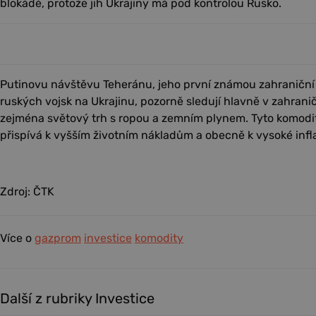
blokádě, protože jih Ukrajiny má pod kontrolou Rusko.
Putinovu návštěvu Teheránu, jeho první známou zahraniční
ruských vojsk na Ukrajinu, pozorně sledují hlavně v zahraničí
zejména světový trh s ropou a zemním plynem. Tyto komodit
přispívá k vyšším životním nákladům a obecně k vysoké infla
Zdroj: ČTK
Více o
gazprom
investice
komodity
Další z rubriky Investice