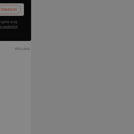
ujete svůj
í osobních
REKLAMA