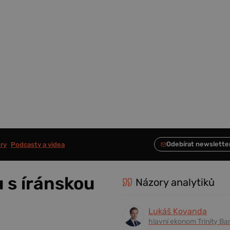
ry
Podcasty a videa
 s íránskou
Názory analytiků
Lukáš Kovanda
hlavní ekonom Trinity Ba