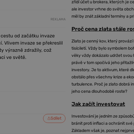
zřídí účet u brokera, kterých je c
ale investor vrhne do světa obch
měl by znát základní termíny a pr
REKLAMA
Proč cena zlata stále r
 cestu od začátku invaze
Zlato je cenný kov, který provází 
. Vlivem invaze se překreslil
tisíciletí. Vždy bylo symbolem bo
y výrazně zdražily, což
věky vždy dokázalo udržet svou 
ci ve světě.
právě v tom spočívá jeho přitažli
investory. Je to aktivum, které 
obstálo přes všechny krize a ek
turbulence. Proč je zlato dobrá i
jeho cena dlouhodobě roste?
Jak začít investovat
Investování je jedním ze způsobů
Sdílet
bránit proti inflaci a ochránit své
Základem však je, poznat nejprv