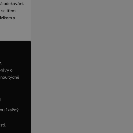
cká očekávání.
 se třemi
izikem a
m.
právy o
dnou týdně
,
nují každý
stí.