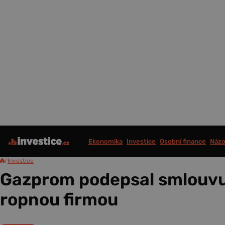
Ekonomika
Investice
Osobní finance
Názo
/
Investice
Gazprom podepsal smlouvu
ropnou firmou