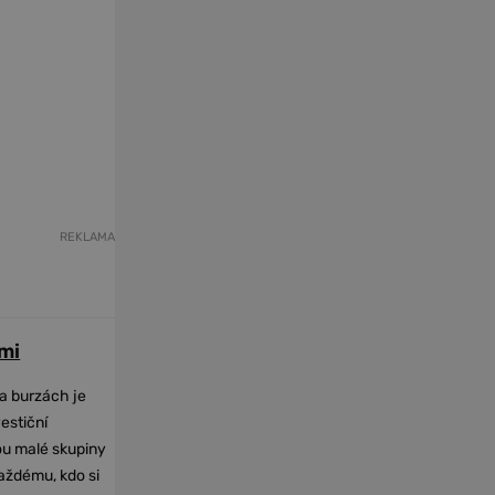
REKLAMA
mi
na burzách je
vestiční
dou malé skupiny
každému, kdo si