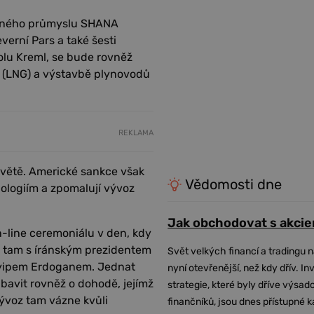
opného průmyslu SHANA
erní Pars a také šesti
olu Kreml, se bude rovněž
 (LNG) a výstavbě plynovodů
REKLAMA
světě. Americké sankce však
Vědomosti dne
ologiím a zpomalují vývoz
Jak obchodovat s akcie
n-line ceremoniálu v den, kdy
se tam s íránským prezidentem
Svět velkých financí a tradingu 
yipem Erdoganem. Jednat
nyní otevřenější, než kdy dřív. In
bavit rovněž o dohodě, jejímž
strategie, které byly dříve výsa
Vývoz tam vázne kvůli
finančníků, jsou dnes přístupné 