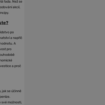
elá řada. Než se
odování akcií,
incipy.
oste?
lidstvo po
hatství a napříč
hodnotu. A
vost pro
dlouhodobě
onomické
nvestice a proč
, jak se účinně
 peníze.
e své možnosti,