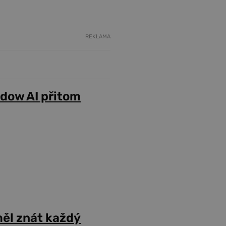
REKLAMA
adow AI přitom
ěl znát každý