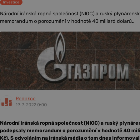
Investice
Národní íránská ropná společnost (NIOC) a ruský plynáren
memorandum o porozumění v hodnotě 40 miliard dolarů...
Redakce
19. 7. 2022 0:00
Národní íránská ropná společnost (NIOC) a ruský plynár
podepsaly memorandum o porozumění v hodnotě 40 miliar
Kč). S odvoláním na íránská média o tom dnes informoval