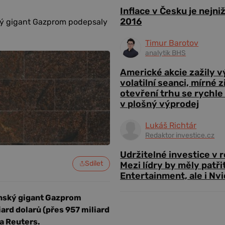
Inflace v Česku je nejni
2016
ský gigant Gazprom podepsaly
Timur Barotov
analytik BHS
Americké akcie zažily 
volatilní seanci, mírné 
otevření trhu se rychle
v plošný výprodej
Lukáš Richtár
Redaktor investice.cz
Udržitelné investice v 
Sdílet
Mezi lídry by měly patři
Entertainment, ale i Nvi
enský gigant Gazprom
d dolarů (přes 957 miliard
a Reuters.