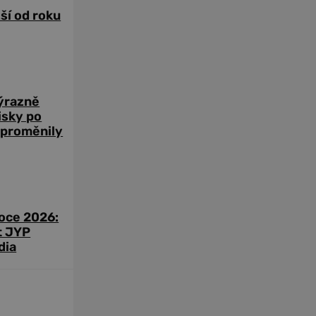
žší od roku
výrazně
zisky po
 proměnily
roce 2026:
t JYP
dia