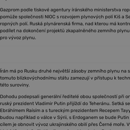
Gazprom podle tiskové agentury íránského ministerstva r
pomůže společnosti NIOC s rozvojem plynových polí Kiš a Sev
ropných polí. Ruská plynárenská firma, nad kterou má kontr
podílet na dokončení projektů zkapalněného zemního plynu
pro vývoz plynu.
Írán má po Rusku druhé největší zásoby zemního plynu na 
tomuto blízkovýchodnímu státu zamezují v přístupu k techn
této suroviny.
Dohodu podepsali generální ředitelé obou společností při o
ruský prezident Vladimir Putin přijíždí do Teheránu. Setká 
Ebráhímem Raísím a s tureckým prezidentem Recepem Tay
budou například o válce v Sýrii, s Erdoganem se bude Putin 
cílem je obnovit vývoz ukrajinského obilí přes Černé moře. 