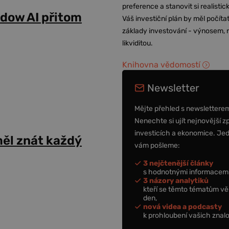
preference a stanovit si realisti
adow AI přitom
Váš investiční plán by měl počítat
základy investování - výnosem, r
likviditou.
Knihovna vědomostí
Newsletter
Mějte přehled s newslettere
Nenechte si ujít nejnovější z
investicích a ekonomice. Je
ěl znát každý
vám pošleme:
3 nejčtenější články
s hodnotnými informacemi
3 názory analytiků
kteří se těmto tématům vě
den,
nová videa a podcasty
k prohloubení vašich znalo