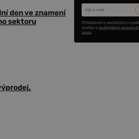
dní den ve znamení
ho sektoru
Přihlášením k newsletteru vyjadř
souhlas s
podmínkami zpracován
údajů
.
výprodej,