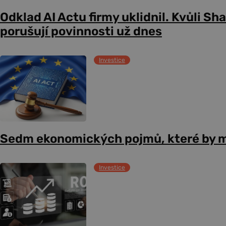
Odklad AI Actu firmy uklidnil. Kvůli Sh
porušují povinnosti už dnes
Investice
Sedm ekonomických pojmů, které by m
Investice