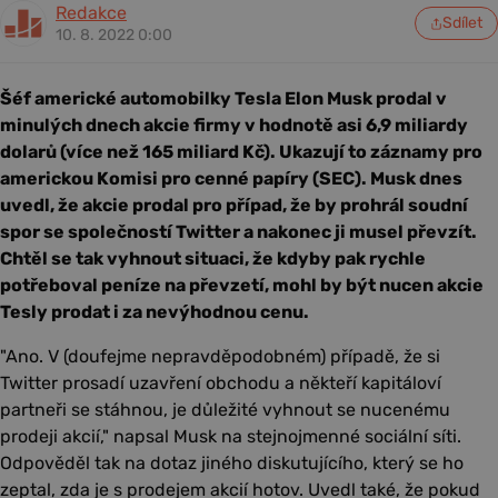
Redakce
Sdílet
10. 8. 2022 0:00
Šéf americké automobilky Tesla Elon Musk prodal v
minulých dnech akcie firmy v hodnotě asi 6,9 miliardy
dolarů (více než 165 miliard Kč). Ukazují to záznamy pro
americkou Komisi pro cenné papíry (SEC). Musk dnes
uvedl, že akcie prodal pro případ, že by prohrál soudní
spor se společností Twitter a nakonec ji musel převzít.
Chtěl se tak vyhnout situaci, že kdyby pak rychle
potřeboval peníze na převzetí, mohl by být nucen akcie
Tesly prodat i za nevýhodnou cenu.
"Ano. V (doufejme nepravděpodobném) případě, že si
Twitter prosadí uzavření obchodu a někteří kapitáloví
partneři se stáhnou, je důležité vyhnout se nucenému
prodeji akcií," napsal Musk na stejnojmenné sociální síti.
Odpověděl tak na dotaz jiného diskutujícího, který se ho
zeptal, zda je s prodejem akcií hotov. Uvedl také, že pokud