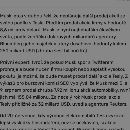
Musk letos v dubnu řekl, že neplánuje další prodej akcií ze
svého podílu v Tesle. Předtím prodal akcie firmy v hodnotě
8,6 miliardy dolarů. Musk je nyní nejbohatším člověkem
světa, podle žebříčku dolarových miliardářů agentury
Bloomberg jeho majetek v úterý dosahoval hodnoty kolem
250 miliard USD (zhruba šest bilionů Kč).
Právní experti tvrdí, že pokud Musk spor s Twitterem
prohraje a bude nucen firmu koupit nebo zaplatit vysokou
pokutu, je možné, že bude muset prodat další akcie Tesly. Z
výkazů pro burzovní komisi SEC vyplývá, že Musk mezi 5. a
9. srpnem prodal zhruba 7,92 milionu akcií automobilky, nyní
jich má 155,04 milionu. Za necelý rok Musk prodal akcie
Tesly přibližně za 32 miliard USD, uvedla agentura Reuters.
Od 20. července, kdy výrobce elektromobilů Tesla vykázal
lepší výsledky hospodaření, než se očekávalo, si akcie
podniku připsaly téměř 15 procent. Přispěl k tomu i návrh