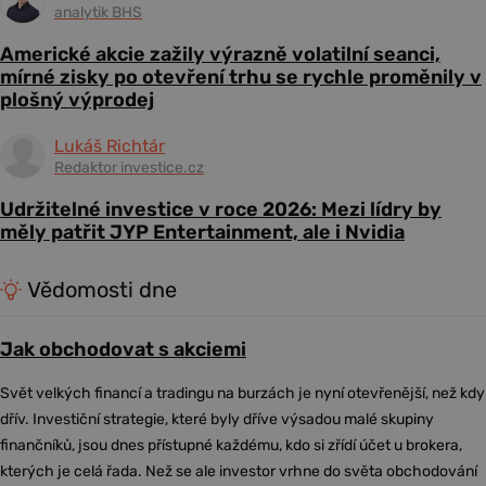
analytik BHS
Americké akcie zažily výrazně volatilní seanci,
mírné zisky po otevření trhu se rychle proměnily v
plošný výprodej
Lukáš Richtár
Redaktor investice.cz
Udržitelné investice v roce 2026: Mezi lídry by
měly patřit JYP Entertainment, ale i Nvidia
Vědomosti dne
Jak obchodovat s akciemi
Svět velkých financí a tradingu na burzách je nyní otevřenější, než kdy
dřív. Investiční strategie, které byly dříve výsadou malé skupiny
finančníků, jsou dnes přístupné každému, kdo si zřídí účet u brokera,
kterých je celá řada. Než se ale investor vrhne do světa obchodování