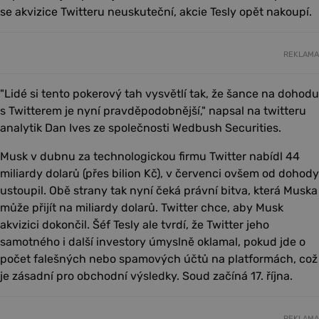
se akvizice Twitteru neuskuteční, akcie Tesly opět nakoupí.
REKLAMA
"Lidé si tento pokerový tah vysvětlí tak, že šance na dohodu
s Twitterem je nyní pravděpodobnější," napsal na twitteru
analytik Dan Ives ze společnosti Wedbush Securities.
Musk v dubnu za technologickou firmu Twitter nabídl 44
miliardy dolarů (přes bilion Kč), v červenci ovšem od dohody
ustoupil. Obě strany tak nyní čeká právní bitva, která Muska
může přijít na miliardy dolarů. Twitter chce, aby Musk
akvizici dokončil. Šéf Tesly ale tvrdí, že Twitter jeho
samotného i další investory úmyslně oklamal, pokud jde o
počet falešných nebo spamových účtů na platformách, což
je zásadní pro obchodní výsledky. Soud začíná 17. října.
REKLAMA