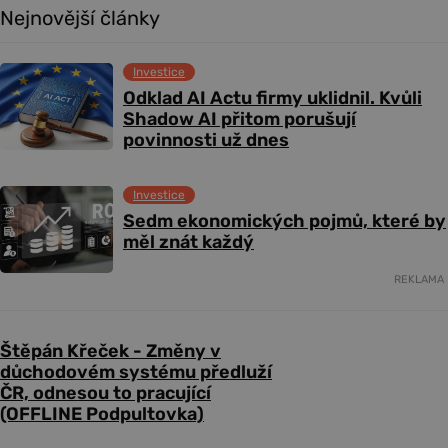
Nejnovější články
Investice
Odklad AI Actu firmy uklidnil. Kvůli
Shadow AI přitom porušují
povinnosti už dnes
Investice
Sedm ekonomických pojmů, které by
měl znát každý
REKLAMA
Štěpán Křeček - Změny v
důchodovém systému předluží
ČR, odnesou to pracující
(OFFLINE Podpultovka)