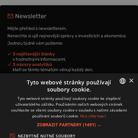
Newsletter
Mějte přehled s newsletterem.
Nenechte si ujít nejnovější zprávy o investicích a ekonomice.
Jednou týdně vám pošleme:
3 nejčtenější články
s hodnotnými informacemi,
3 názory analytiků
kteří se těmto tématům věnují každý den,
nová videa a podcasty
×
k prohloubení vašich znalostí.
Tyto webové stránky používají
soubory cookie.
CZECH
Tyto webové stránky používají soubory cookie ke zlepšení
uživatelského zážitku. Používáním našich webových stránek
CZ
souhlasíte se všemi soubory cookie v souladu s našimi zásadami
Přihlášením k newsletteru vyjadřujete svůj souhlas s
podmínkami
používání souborů cookie.
Více informací
zpracování osobních údajů
.
ZOBRAZIT PARTNERY
(1491) →
Kontakt
NEZBYTNĚ NUTNÉ SOUBORY
Zásady používání souborů cookies