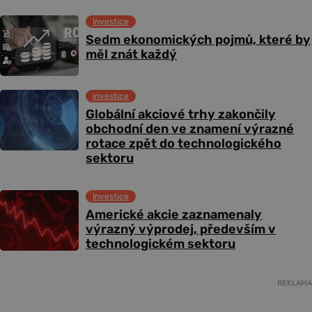
Investice
Sedm ekonomických pojmů, které by
měl znát každý
Investice
Globální akciové trhy zakončily
obchodní den ve znamení výrazné
rotace zpět do technologického
sektoru
Investice
Americké akcie zaznamenaly
výrazný výprodej, především v
technologickém sektoru
REKLAMA