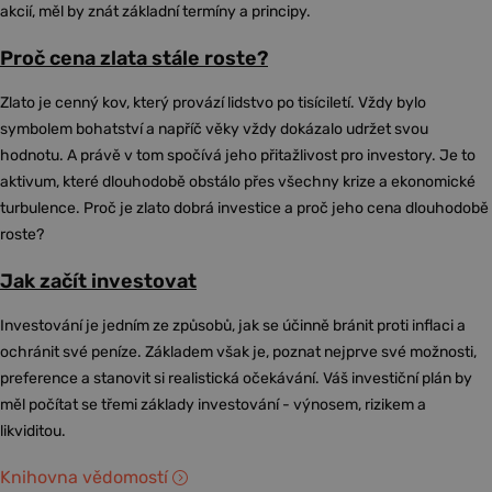
akcií, měl by znát základní termíny a principy.
Proč cena zlata stále roste?
Zlato je cenný kov, který provází lidstvo po tisíciletí. Vždy bylo
symbolem bohatství a napříč věky vždy dokázalo udržet svou
hodnotu. A právě v tom spočívá jeho přitažlivost pro investory. Je to
aktivum, které dlouhodobě obstálo přes všechny krize a ekonomické
turbulence. Proč je zlato dobrá investice a proč jeho cena dlouhodobě
roste?
Jak začít investovat
Investování je jedním ze způsobů, jak se účinně bránit proti inflaci a
ochránit své peníze. Základem však je, poznat nejprve své možnosti,
preference a stanovit si realistická očekávání. Váš investiční plán by
měl počítat se třemi základy investování - výnosem, rizikem a
likviditou.
Knihovna vědomostí