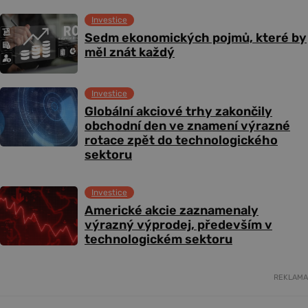
Investice
Sedm ekonomických pojmů, které by
měl znát každý
Investice
Globální akciové trhy zakončily
obchodní den ve znamení výrazné
rotace zpět do technologického
sektoru
Investice
Americké akcie zaznamenaly
výrazný výprodej, především v
technologickém sektoru
REKLAMA