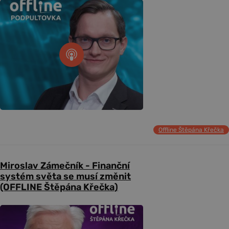
Offline Štěpána Křečka
Miroslav Zámečník - Finanční
systém světa se musí změnit
(OFFLINE Štěpána Křečka)