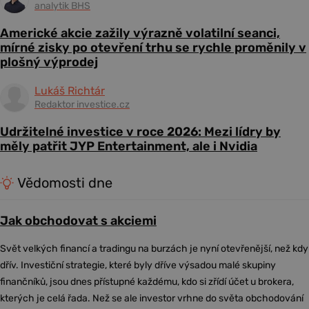
analytik BHS
Americké akcie zažily výrazně volatilní seanci,
mírné zisky po otevření trhu se rychle proměnily v
plošný výprodej
Lukáš Richtár
Redaktor investice.cz
Udržitelné investice v roce 2026: Mezi lídry by
měly patřit JYP Entertainment, ale i Nvidia
Vědomosti dne
Jak obchodovat s akciemi
Svět velkých financí a tradingu na burzách je nyní otevřenější, než kdy
dřív. Investiční strategie, které byly dříve výsadou malé skupiny
finančníků, jsou dnes přístupné každému, kdo si zřídí účet u brokera,
kterých je celá řada. Než se ale investor vrhne do světa obchodování