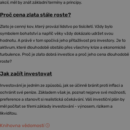
akcií, měl by znát základní termíny a principy.
Proč cena zlata stále roste?
Zlato je cenný kov, který provází lidstvo po tisíciletí. Vždy bylo
symbolem bohatství a napříč věky vždy dokázalo udržet svou
hodnotu. A právě v tom spočívá jeho přitažlivost pro investory. Je to
aktivum, které dlouhodobě obstálo přes všechny krize a ekonomické
turbulence. Proč je zlato dobrá investice a proč jeho cena dlouhodobě
roste?
Jak začít investovat
Investování je jedním ze způsobů, jak se účinně bránit proti inflaci a
ochránit své peníze. Základem však je, poznat nejprve své možnosti,
preference a stanovit si realistická očekávání. Váš investiční plán by
měl počítat se třemi základy investování - výnosem, rizikem a
likviditou.
Knihovna vědomostí