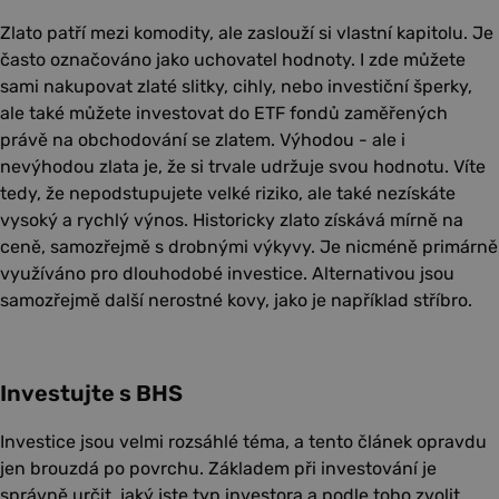
Zlato patří mezi komodity, ale zaslouží si vlastní kapitolu. Je
často označováno jako uchovatel hodnoty. I zde můžete
sami nakupovat zlaté slitky, cihly, nebo investiční šperky,
ale také můžete investovat do ETF fondů zaměřených
právě na obchodování se zlatem. Výhodou - ale i
nevýhodou zlata je, že si trvale udržuje svou hodnotu. Víte
tedy, že nepodstupujete velké riziko, ale také nezískáte
vysoký a rychlý výnos. Historicky zlato získává mírně na
ceně, samozřejmě s drobnými výkyvy. Je nicméně primárně
využíváno pro dlouhodobé investice. Alternativou jsou
samozřejmě další nerostné kovy, jako je například stříbro.
Investujte s BHS
Investice jsou velmi rozsáhlé téma, a tento článek opravdu
jen brouzdá po povrchu. Základem při investování je
správně určit, jaký jste typ investora a podle toho zvolit