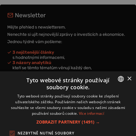
Newsletter
Mějte přehled s newsletterem.
Nenechte si ujít nejnovější zprávy o investicích a ekonomice.
Jednou týdně vám pošleme:
3 nejčtenější články
s hodnotnými informacemi,
3 názory analytiků
kteří se těmto tématům věnují každý den,
nová videa a podcasty
×
k prohloubení vašich znalostí.
Tyto webové stránky používají
soubory cookie.
CZECH
Tyto webové stránky používají soubory cookie ke zlepšení
uživatelského zážitku. Používáním našich webových stránek
CZ
souhlasíte se všemi soubory cookie v souladu s našimi zásadami
Přihlášením k newsletteru vyjadřujete svůj souhlas s
podmínkami
používání souborů cookie.
Více informací
zpracování osobních údajů
.
ZOBRAZIT PARTNERY
(1491) →
Kontakt
NEZBYTNĚ NUTNÉ SOUBORY
Zásady používání souborů cookies