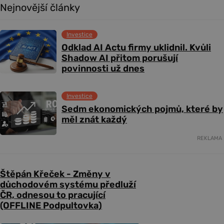
Nejnovější články
Investice
Odklad AI Actu firmy uklidnil. Kvůli
Shadow AI přitom porušují
povinnosti už dnes
Investice
Sedm ekonomických pojmů, které by
měl znát každý
REKLAMA
Štěpán Křeček - Změny v
důchodovém systému předluží
ČR, odnesou to pracující
(OFFLINE Podpultovka)