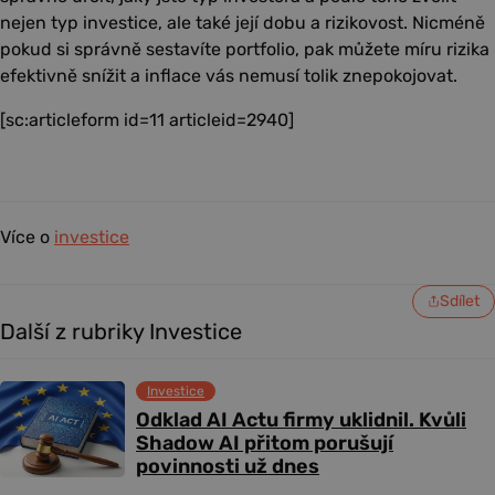
nejen typ investice, ale také její dobu a rizikovost. Nicméně
pokud si správně sestavíte portfolio, pak můžete míru rizika
efektivně snížit a inflace vás nemusí tolik znepokojovat.
[sc:articleform id=11 articleid=2940]
Více o
investice
Sdílet
Další z rubriky Investice
Investice
Odklad AI Actu firmy uklidnil. Kvůli
Shadow AI přitom porušují
povinnosti už dnes