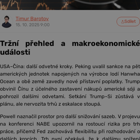
Timur Barotov
Sdílet
15. 10. 2025 9:00
Tržní přehled a makroekonomické
události
USA–Čína: další odvetné kroky. Peking uvalil sankce na pět
amerických jednotek napojených na výrobce lodí Hanwha
Ocean a obě země zavedly nové přístavní poplatky. Trump
obvinil Čínu z účelného zastavení nákupů americké sóji a
pohrozil dalšími odvetami. Setkání Trump–Si zůstává v
plánu, ale nervozita trhů z eskalace stoupá.
Powell naznačil prostor pro další snižování sazeb. V projevu
na konferenci NABE upozornil na rostoucí rizika pro trh
práce, přičemž Fed zachovává flexibilitu při rozhodování o
dalších krocích. Trh nyní očekává, že k dalšímu snížení