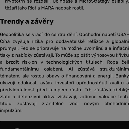
kryptotrh se rozdělil. Coinbase a MicroStrategy oslabily,
těžaři jako Riot a MARA naopak rostli.
Trendy a závěry
Geopolitika se vrací do centra dění. Obchodní napětí USA–
Čína zvyšuje rizika pro dodavatelské řetězce a globální
průmysl. Fed se připravuje na možné uvolnění, ale inflační
tlaky z nabídky zůstávají. To může zploštit výnosovou křivku
a brzdit risk-on v technologických titulech. Ropa čelí
fundamentálnímu oslabení, AI zůstává strukturálním
tématem, ale rostou obavy o financování a energii. Banky
ukazují odolnost, avšak investoři upřednostňují kvalitu a
předvídatelnost před tempem růstu. Trh zůstává křehký:
zlato a defenzivní aktiva získávají, zatímco valuace tech.
titulů zůstávají zranitelné vůči novým obchodním
impulzům.