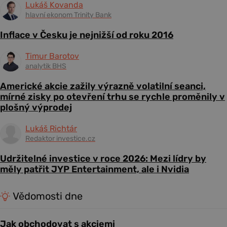
Lukáš Kovanda
hlavní ekonom Trinity Bank
Inflace v Česku je nejnižší od roku 2016
Timur Barotov
analytik BHS
Americké akcie zažily výrazně volatilní seanci,
mírné zisky po otevření trhu se rychle proměnily v
plošný výprodej
Lukáš Richtár
Redaktor investice.cz
Udržitelné investice v roce 2026: Mezi lídry by
měly patřit JYP Entertainment, ale i Nvidia
Vědomosti dne
Jak obchodovat s akciemi