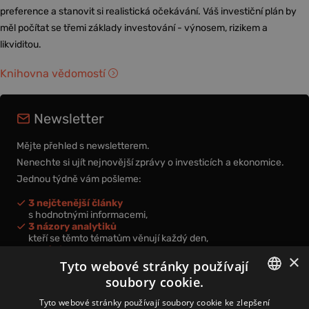
preference a stanovit si realistická očekávání. Váš investiční plán by
měl počítat se třemi základy investování - výnosem, rizikem a
likviditou.
Knihovna vědomostí
Newsletter
Mějte přehled s newsletterem.
Nenechte si ujít nejnovější zprávy o investicích a ekonomice.
Jednou týdně vám pošleme:
3 nejčtenější články
s hodnotnými informacemi,
3 názory analytiků
kteří se těmto tématům věnují každý den,
nová videa a podcasty
×
k prohloubení vašich znalostí.
Tyto webové stránky používají
soubory cookie.
CZECH
Tyto webové stránky používají soubory cookie ke zlepšení