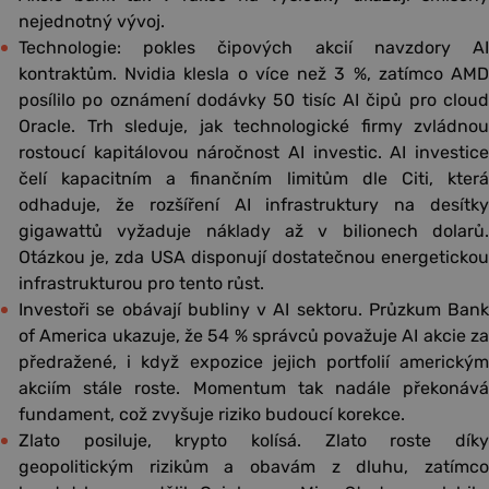
nejednotný vývoj.
Technologie: pokles čipových akcií navzdory AI
kontraktům. Nvidia klesla o více než 3 %, zatímco AMD
posílilo po oznámení dodávky 50 tisíc AI čipů pro cloud
Oracle. Trh sleduje, jak technologické firmy zvládnou
rostoucí kapitálovou náročnost AI investic. AI investice
čelí kapacitním a finančním limitům dle Citi, která
odhaduje, že rozšíření AI infrastruktury na desítky
gigawattů vyžaduje náklady až v bilionech dolarů.
Otázkou je, zda USA disponují dostatečnou energetickou
infrastrukturou pro tento růst.
Investoři se obávají bubliny v AI sektoru. Průzkum Bank
of America ukazuje, že 54 % správců považuje AI akcie za
předražené, i když expozice jejich portfolií americkým
akciím stále roste. Momentum tak nadále překonává
fundament, což zvyšuje riziko budoucí korekce.
Zlato posiluje, krypto kolísá. Zlato roste díky
geopolitickým rizikům a obavám z dluhu, zatímco