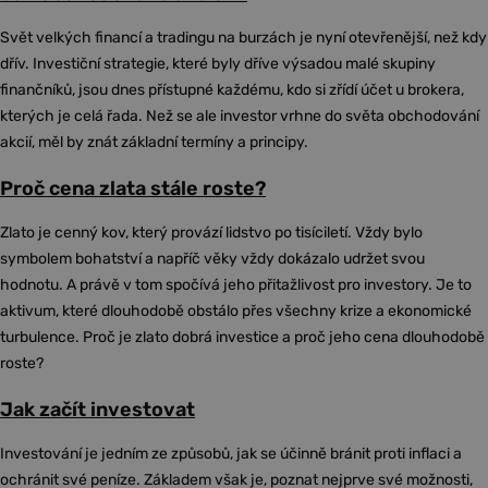
Svět velkých financí a tradingu na burzách je nyní otevřenější, než kdy
dřív. Investiční strategie, které byly dříve výsadou malé skupiny
finančníků, jsou dnes přístupné každému, kdo si zřídí účet u brokera,
kterých je celá řada. Než se ale investor vrhne do světa obchodování
akcií, měl by znát základní termíny a principy.
Proč cena zlata stále roste?
Zlato je cenný kov, který provází lidstvo po tisíciletí. Vždy bylo
symbolem bohatství a napříč věky vždy dokázalo udržet svou
hodnotu. A právě v tom spočívá jeho přitažlivost pro investory. Je to
aktivum, které dlouhodobě obstálo přes všechny krize a ekonomické
turbulence. Proč je zlato dobrá investice a proč jeho cena dlouhodobě
roste?
Jak začít investovat
Investování je jedním ze způsobů, jak se účinně bránit proti inflaci a
ochránit své peníze. Základem však je, poznat nejprve své možnosti,