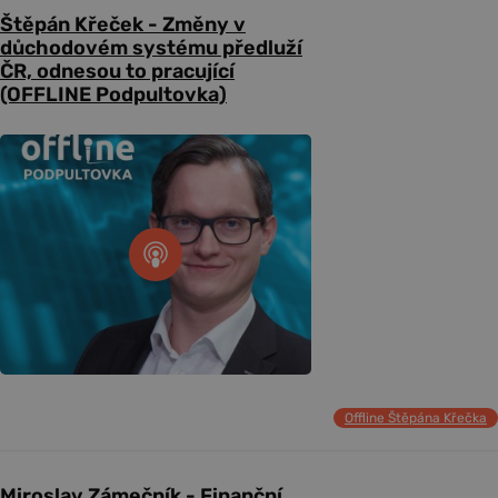
Štěpán Křeček - Změny v
důchodovém systému předluží
ČR, odnesou to pracující
(OFFLINE Podpultovka)
Offline Štěpána Křečka
Miroslav Zámečník - Finanční