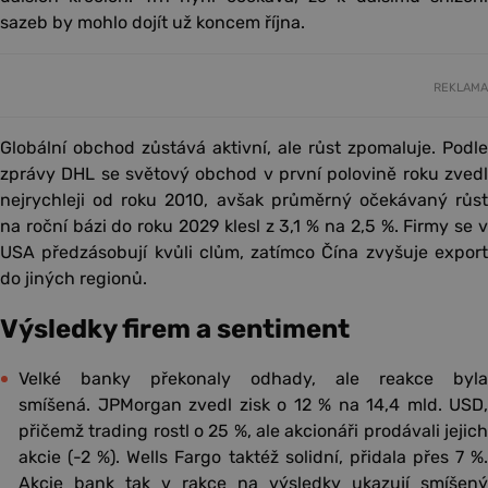
sazeb by mohlo dojít už koncem října.
REKLAMA
Globální obchod zůstává aktivní, ale růst zpomaluje. Podle
zprávy DHL se světový obchod v první polovině roku zvedl
nejrychleji od roku 2010, avšak průměrný očekávaný růst
na roční bázi do roku 2029 klesl z 3,1 % na 2,5 %. Firmy se v
USA předzásobují kvůli clům, zatímco Čína zvyšuje export
do jiných regionů.
Výsledky firem a sentiment
Velké banky překonaly odhady, ale reakce byla
smíšená. JPMorgan zvedl zisk o 12 % na 14,4 mld. USD,
přičemž trading rostl o 25 %, ale akcionáři prodávali jejich
akcie (-2 %). Wells Fargo taktéž solidní, přidala přes 7 %.
Akcie bank tak v rakce na výsledky ukazují smíšený