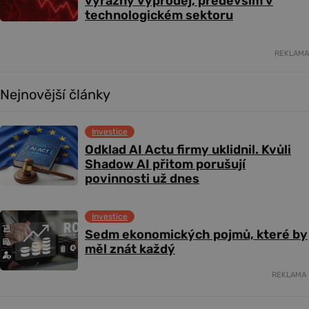
výrazný výprodej, především v
technologickém sektoru
REKLAMA
Nejnovější články
Investice
Odklad AI Actu firmy uklidnil. Kvůli
Shadow AI přitom porušují
povinnosti už dnes
Investice
Sedm ekonomických pojmů, které by
měl znát každý
REKLAMA