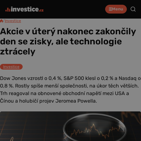
Menu
/
Investice
Akcie v úterý nakonec zakončily
den se zisky, ale technologie
ztrácely
Investice
Dow Jones vzrostl o 0,4 %, S&P 500 klesl o 0,2 % a Nasdaq o
0,8 %. Rostly spíše menší společnosti, na úkor těch větších.
Trh reagoval na obnovené obchodní napětí mezi USA a
Čínou a holubičí projev Jeromea Powella.