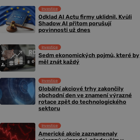
Investice
Odklad AI Actu firmy uklidnil. Kvůli
Shadow AI přitom porušují
povinnosti už dnes
Investice
Sedm ekonomických pojmů, které by
měl znát každý
Investice
Globální akciové trhy zakončily
obchodní den ve znamení výrazné
rotace zpět do technologického
sektoru
Investice
Americké akcie zaznamenaly