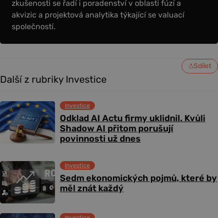
zkušenosti se řadí i poradenství v oblasti fúzí a
akvizic a projektová analytika týkající se valuací
společností.
Sdílet
Další z rubriky Investice
Investice
Odklad AI Actu firmy uklidnil. Kvůli
Shadow AI přitom porušují
povinnosti už dnes
Investice
Sedm ekonomických pojmů, které by
měl znát každý
Investice