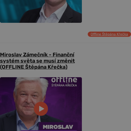
Offline Štěpána Křečka
Miroslav Zámečník - Finanční
systém světa se musí změnit
(OFFLINE Štěpána Křečka)