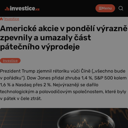
Menu
/
Investice
Americké akcie v pondělí výrazně
zpevnily a umazaly část
pátečního výprodeje
Investice
Prezident Trump zjemnil rétoriku vůči Číně („všechno bude
v pořádku“). Dow Jones přidal zhruba 1,4 %, S&P 500 kolem
1,6 % a Nasdaq přes 2 %. Nejvýrazněji se dařilo
technologickým a polovodičovým společnostem, které byly
v pátek v čele ztrát.