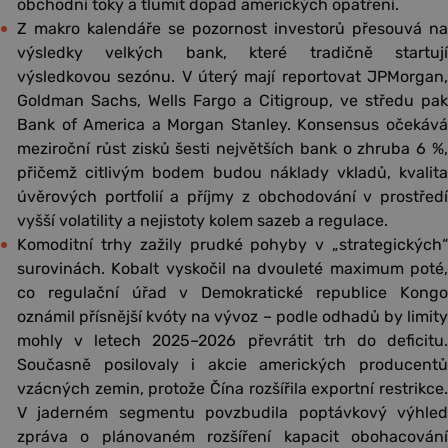
obchodní toky a tlumit dopad amerických opatření.
Z makro kalendáře se pozornost investorů přesouvá na
výsledky velkých bank, které tradičně startují
výsledkovou sezónu. V úterý mají reportovat JPMorgan,
Goldman Sachs, Wells Fargo a Citigroup, ve středu pak
Bank of America a Morgan Stanley. Konsensus očekává
meziroční růst zisků šesti největších bank o zhruba 6 %,
přičemž citlivým bodem budou náklady vkladů, kvalita
úvěrových portfolií a příjmy z obchodování v prostředí
vyšší volatility a nejistoty kolem sazeb a regulace.
Komoditní trhy zažily prudké pohyby v „strategických“
surovinách. Kobalt vyskočil na dvouleté maximum poté,
co regulační úřad v Demokratické republice Kongo
oznámil přísnější kvóty na vývoz – podle odhadů by limity
mohly v letech 2025–2026 převrátit trh do deficitu.
Současně posilovaly i akcie amerických producentů
vzácných zemin, protože Čína rozšířila exportní restrikce.
V jaderném segmentu povzbudila poptávkový výhled
zpráva o plánovaném rozšíření kapacit obohacování