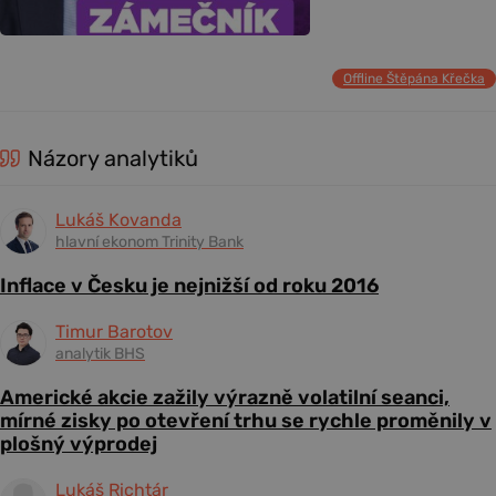
Offline Štěpána Křečka
Názory analytiků
Lukáš Kovanda
hlavní ekonom Trinity Bank
Inflace v Česku je nejnižší od roku 2016
Timur Barotov
analytik BHS
Americké akcie zažily výrazně volatilní seanci,
mírné zisky po otevření trhu se rychle proměnily v
plošný výprodej
Lukáš Richtár