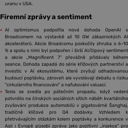
uranu v USA.
Firemní zprávy a sentiment
AI optimismus podpořila nová dohoda OpenAI s
Broadcomem na výstavbě až 10 GW zákaznických AI
akcelerátorů. Akcie Broadcomu poskočily zhruba o 6–10
% a spolu s nimi byl podpořen i širší AI/čipový sentiment
a akcie „Magnificent 7“ převážně přidávaly během
seance. Dohoda zapadá do série křížových partnerství a
investic v AI ekosystému, které zvyšují odhadovanou
budoucí poptávku, zároveň ale vyvolávají debatu o riziku
"cirkulárního financování" a nafukování valuací.
Tesla se zvedla po pátečním propadu, když vedení
potvrdilo na čínských sociálních sítích náběh kvartálního
zvyšování produkce automobilů v gigatovárně Šanghaj,
tradičně klíčové pro Q4 dodávky. Vzhledem k
přetrvávajícím otázkám kolem poptávky a konkurence v
Asii i Evropě působí zpráva jako pozitivní „injekce“ pro