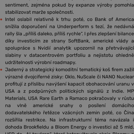
sentiment, zejména pokud by expanze výroby pomohla
stabilizovat marže společnosti.
Intel oslabil relativně k trhu poté, co Bank of America
snížila doporučení na Underperform s tezí, že nedávná
rally šla „příliš daleko, příliš rychle“. I přes zlepšení bilance
díky investicím ze strany SoftBank, americké vlády a
spolupráce s Nvidií analytik upozornil na přetrvávající
slabiny v datacentrovém portfoliu a nejistotu ohledně
udržitelnosti výrobní roadmapy.
Jaderný a strategický komoditní tematický koš firem zažil
výrazné dvojciferné zisky: Oklo, NuScale či NANO Nuclear
profitují z příslibu navýšení kapacit obohacování uranu v
USA a z podpůrných politických signálů z Indie. MP
Materials, USA Rare Earth a Ramaco pokračovaly v růstu
na vlně americké snahy o posílení domácího
dodavatelského řetězce vzácných zemin poté, co Čína
rozšířila restrikce. Na infrastrukturní téma navázala i
dohoda Brookfieldu a Bloom Energy o investici až 5 mld.