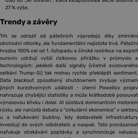
USD do „AI továren“, která katapultovala akcie Bloomu o
27 % výše.
Trendy a závěry
Trh se odrazil od pátečních výprodejů díky zmírnění
obchodní rétoriky, ale fundamentální nejistota trvá. Páteční
hrozba 100% cel od 1. listopadu a čínské restrikce na export
surovin udržují vyšší rizikovou přirážku v průmyslu a
technologiích; jakékoli další signály (včetně avizovaného
setkání Trump–Si) tak mohou rychle překlápět sentiment.
Data blackout způsobený shutdownem zvyšuje význam
jiných kurzotvorných událostí - úterní Powellův projev
nahrazuje chybějící statistiky a může krátkodobě posouvat
výnosovou křivku i dolar. AI zůstává dominantním motorem
růstu, ale narůstá debata o "cirkulární ekonomice" v sektoru
u a nafukování bubliny, kdy dodavatelé infrastruktury
investují do svých odběratelů a naopak. Tato provázanost
nafukuje očekávání poptávky a synchronizuje valuace,