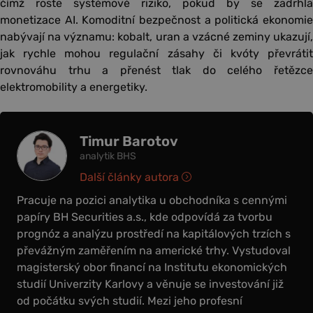
čímž roste systémové riziko, pokud by se zadrhla
monetizace AI. Komoditní bezpečnost a politická ekonomie
nabývají na významu: kobalt, uran a vzácné zeminy ukazují,
jak rychle mohou regulační zásahy či kvóty převrátit
rovnováhu trhu a přenést tlak do celého řetězce
elektromobility a energetiky.
Timur Barotov
analytik BHS
Další články autora
Pracuje na pozici analytika u obchodníka s cennými
papíry BH Securities a.s., kde odpovídá za tvorbu
prognóz a analýzu prostředí na kapitálových trzích s
převážným zaměřením na americké trhy. Vystudoval
magisterský obor financí na Institutu ekonomických
studií Univerzity Karlovy a věnuje se investování již
od počátku svých studií. Mezi jeho profesní