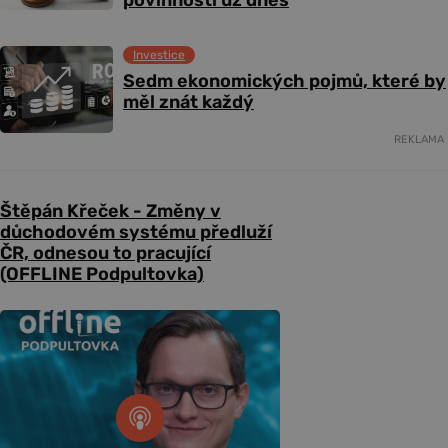
povinnosti už dnes
Investice
Sedm ekonomických pojmů, které by
měl znát každý
REKLAMA
Štěpán Křeček - Změny v
důchodovém systému předluží
ČR, odnesou to pracující
(OFFLINE Podpultovka)