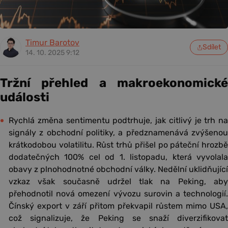
Timur Barotov
Sdílet
14. 10. 2025 9:12
Tržní přehled a makroekonomické
události
Rychlá změna sentimentu podtrhuje, jak citlivý je trh na
signály z obchodní politiky, a předznamenává zvýšenou
krátkodobou volatilitu. Růst trhů přišel po páteční hrozbě
dodatečných 100% cel od 1. listopadu, která vyvolala
obavy z plnohodnotné obchodní války. Nedělní uklidňující
vzkaz však současně udržel tlak na Peking, aby
přehodnotil nová omezení vývozu surovin a technologií.
Čínský export v září přitom překvapil růstem mimo USA,
což signalizuje, že Peking se snaží diverzifikovat