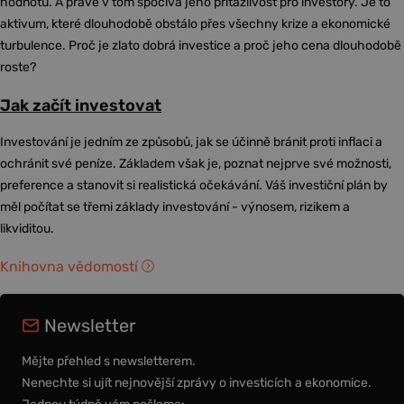
hodnotu. A právě v tom spočívá jeho přitažlivost pro investory. Je to
aktivum, které dlouhodobě obstálo přes všechny krize a ekonomické
turbulence. Proč je zlato dobrá investice a proč jeho cena dlouhodobě
roste?
Jak začít investovat
Investování je jedním ze způsobů, jak se účinně bránit proti inflaci a
ochránit své peníze. Základem však je, poznat nejprve své možnosti,
preference a stanovit si realistická očekávání. Váš investiční plán by
měl počítat se třemi základy investování - výnosem, rizikem a
likviditou.
Knihovna vědomostí
Newsletter
Mějte přehled s newsletterem.
Nenechte si ujít nejnovější zprávy o investicích a ekonomice.