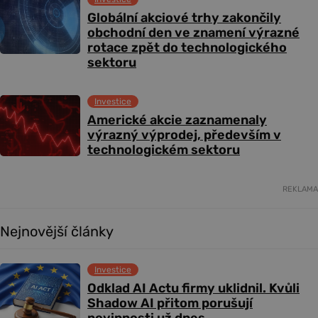
Globální akciové trhy zakončily
obchodní den ve znamení výrazné
rotace zpět do technologického
sektoru
Investice
Americké akcie zaznamenaly
výrazný výprodej, především v
technologickém sektoru
REKLAMA
Nejnovější články
Investice
Odklad AI Actu firmy uklidnil. Kvůli
Shadow AI přitom porušují