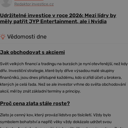
Redaktor investice.cz
Udržitelné investice v roce 2026: Mezi lídry by
měly patřit JYP Entertainment, ale i Nvidia
Vědomosti dne
Jak obchodovat s akciemi
Svět velkých financí a tradingu na burzách je nyní otevřenější, než kdy
dřív. Investiční strategie, které byly dříve výsadou malé skupiny
finančníků, jsou dnes přístupné každému, kdo si zřídí účet u brokera,
kterých je celá řada. Než se ale investor vrhne do světa obchodování
akcií, měl by znát základní termíny a principy.
Proč cena zlata stále roste?
Zlato je cenný kov, který provází lidstvo po tisíciletí. Vždy bylo
symbolem bohatství a napříč věky vždy dokázalo udržet svou