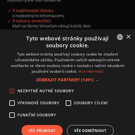
Jednou týdně vám pošleme:
3 nejčtenější články
s hodnotnými informacemi,
3 názory analytiků
kteří se těmto tématům věnují každý den,
nová videa a podcasty
×
k prohloubení vašich znalostí.
Tyto webové stránky používají
soubory cookie.
CZECH
Tyto webové stránky používají soubory cookie ke zlepšení
uživatelského zážitku. Používáním našich webových stránek
CZ
souhlasíte se všemi soubory cookie v souladu s našimi zásadami
Přihlášením k newsletteru vyjadřujete svůj souhlas s
podmínkami
používání souborů cookie.
Více informací
zpracování osobních údajů
.
ZOBRAZIT PARTNERY
(1491) →
Kontakt
NEZBYTNĚ NUTNÉ SOUBORY
Zásady používání souborů cookies
Zpracování osobních údajů
VÝKONOVÉ SOUBORY
SOUBORY CÍLENÍ
Autoři
Nastavení cookies
FUNKČNÍ SOUBORY
VŠE PŘIJMOUT
VŠE ODMÍTNOUT