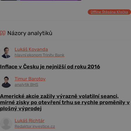
Offline Štěpána Křečka
Názory analytiků
Lukáš Kovanda
hlavní ekonom Trinity Bank
Inflace v Česku je nejnižší od roku 2016
Timur Barotov
analytik BHS
Americké akcie zažily výrazně volatilní seanci,
mírné zisky po otevření trhu se rychle proměnily v
plošný výprodej
Lukáš Richtár
Redaktor investice.cz