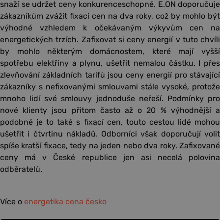
snaží se udržet ceny konkurenceschopné. E.ON doporučuje
zákazníkům zvážit fixaci cen na dva roky, což by mohlo být
výhodné vzhledem k očekávaným výkyvům cen na
energetických trzích. Zafixovat si ceny energií v tuto chvíli
by mohlo některým domácnostem, které mají vyšší
spotřebu elektřiny a plynu, ušetřit nemalou částku. I přes
zlevňování základních tarifů jsou ceny energií pro stávající
zákazníky s nefixovanými smlouvami stále vysoké, protože
mnoho lidí své smlouvy jednoduše neřeší. Podmínky pro
nové klienty jsou přitom často až o 20 % výhodnější a
podobné je to také s fixací cen, touto cestou lidé mohou
ušetřit i čtvrtinu nákladů. Odborníci však doporučují volit
spíše kratší fixace, tedy na jeden nebo dva roky. Zafixované
ceny má v České republice jen asi necelá polovina
odběratelů.
Více o
energetika
cena
česko