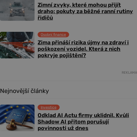
Zimní zvyky, které mohou přijít
draho: pokuty za běžné ranní rutiny
řidičů
Osobní finance
Zima přináší rizika újmy na zdraví i
poškození vozidel. Která z nich
pokryje pojištění?
REKLAMA
Nejnovější články
Investice
Odklad AI Actu firmy uklidnil. Kvůli
Shadow AI přitom porušují
povinnosti už dnes