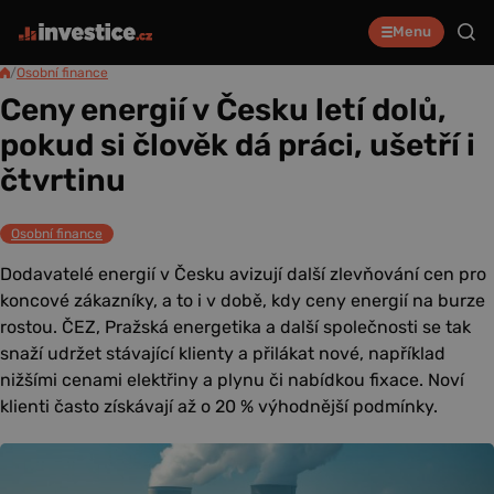
Menu
/
Osobní finance
Ceny energií v Česku letí dolů,
pokud si člověk dá práci, ušetří i
čtvrtinu
Osobní finance
Dodavatelé energií v Česku avizují další zlevňování cen pro
koncové zákazníky, a to i v době, kdy ceny energií na burze
rostou. ČEZ, Pražská energetika a další společnosti se tak
snaží udržet stávající klienty a přilákat nové, například
nižšími cenami elektřiny a plynu či nabídkou fixace. Noví
klienti často získávají až o 20 % výhodnější podmínky.