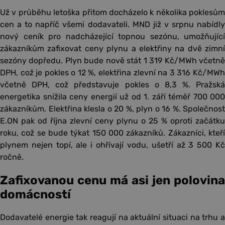
Už v průběhu letoška přitom docházelo k několika poklesům
cen a to napříč všemi dodavateli. MND již v srpnu nabídly
nový ceník pro nadcházející topnou sezónu, umožňující
zákazníkům zafixovat ceny plynu a elektřiny na dvě zimní
sezóny dopředu. Plyn bude nově stát 1 319 Kč/MWh včetně
DPH, což je pokles o 12 %, elektřina zlevní na 3 316 Kč/MWh
včetně DPH, což představuje pokles o 8,3 %. Pražská
energetika snížila ceny energií už od 1. září téměř 700 000
zákazníkům. Elektřina klesla o 20 %, plyn o 16 %. Společnost
E.ON pak od října zlevní ceny plynu o 25 % oproti začátku
roku, což se bude týkat 150 000 zákazníků. Zákazníci, kteří
plynem nejen topí, ale i ohřívají vodu, ušetří až 3 500 Kč
ročně.
Zafixovanou cenu má asi jen polovina
domácností
Dodavatelé energie tak reagují na aktuální situaci na trhu a