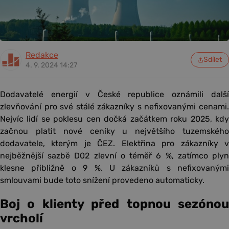
Redakce
Sdílet
4. 9. 2024 14:27
Dodavatelé energií v České republice oznámili další
zlevňování pro své stálé zákazníky s nefixovanými cenami.
Nejvíc lidí se poklesu cen dočká začátkem roku 2025, kdy
začnou platit nové ceníky u největšího tuzemského
dodavatele, kterým je ČEZ. Elektřina pro zákazníky v
nejběžnější sazbě D02 zlevní o téměř 6 %, zatímco plyn
klesne přibližně o 9 %. U zákazníků s nefixovanými
smlouvami bude toto snížení provedeno automaticky.
Boj o klienty před topnou sezónou
vrcholí