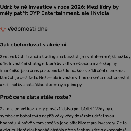
Udržitelné investice v roce 2026: Mezi lídry by
měly patřit JYP Entertainment, ale i Nvidia
Vědomosti dne
Jak obchodovat s akciemi
Svět velkých financí a tradingu na burzách je nyní otevřenější, než kdy
dřív. Investiční strategie, které byly dříve výsadou malé skupiny
finančníků, jsou dnes přístupné každému, kdo si zřídí účet u brokera,
kterých je celá řada. Než se ale investor vrhne do světa obchodování
akcií, měl by znát základní termíny a principy.
Proč cena zlata stále roste?
Zlato je cenný kov, který provází lidstvo po tisíciletí. Vždy bylo
symbolem bohatství a napříč věky vždy dokázalo udržet svou
hodnotu. A právě v tom spočívá jeho přitažlivost pro investory. Je to
aktivum, které dlouhodobě obstálo přes všechny krize a ekonomické