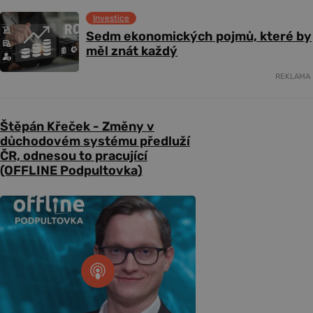
Investice
Sedm ekonomických pojmů, které by
měl znát každý
REKLAMA
Štěpán Křeček - Změny v
důchodovém systému předluží
ČR, odnesou to pracující
(OFFLINE Podpultovka)