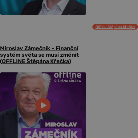
Offline Štěpána Křečka
Miroslav Zámečník - Finanční
systém světa se musí změnit
(OFFLINE Štěpána Křečka)