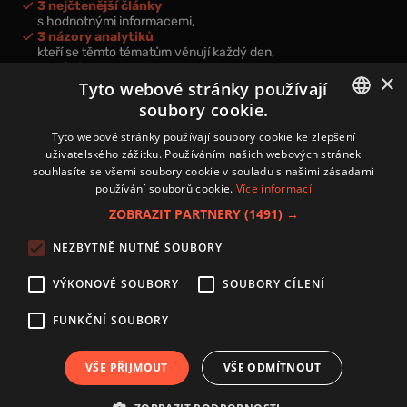
3 nejčtenější články
s hodnotnými informacemi,
3 názory analytiků
kteří se těmto tématům věnují každý den,
nová videa a podcasty
×
k prohloubení vašich znalostí.
Tyto webové stránky používají
soubory cookie.
CZECH
Tyto webové stránky používají soubory cookie ke zlepšení
uživatelského zážitku. Používáním našich webových stránek
CZ
souhlasíte se všemi soubory cookie v souladu s našimi zásadami
Přihlášením k newsletteru vyjadřujete svůj souhlas s
podmínkami
používání souborů cookie.
Více informací
zpracování osobních údajů
.
ZOBRAZIT PARTNERY
(1491) →
Kontakt
NEZBYTNĚ NUTNÉ SOUBORY
Zásady používání souborů cookies
Zpracování osobních údajů
VÝKONOVÉ SOUBORY
SOUBORY CÍLENÍ
Autoři
Nastavení cookies
FUNKČNÍ SOUBORY
VŠE PŘIJMOUT
VŠE ODMÍTNOUT
Copyright 2024 © Investice.cz. Všechna práva vyhrazena.