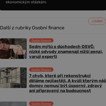
ekonomickým otázkám.
Sdílet
Další z rubriky Osobní finance
Osobní finance
Sedm mýtů o důchodech OSVČ:
nízké odvody znamenají nižší penzi,
varují experti
Osobní finance
7 chyb, které při rekonstrukci
děláme nejčastěji. A kvůli kterým náš
domov nemusí být úsporný, zdravý
ani připravený na budoucnost
Osobní finance