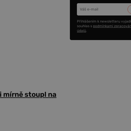
Přihlášením k newsletteru vyjadř
souhlas s
podmínkami zpracován
údajů
.
i mírně stoupl na