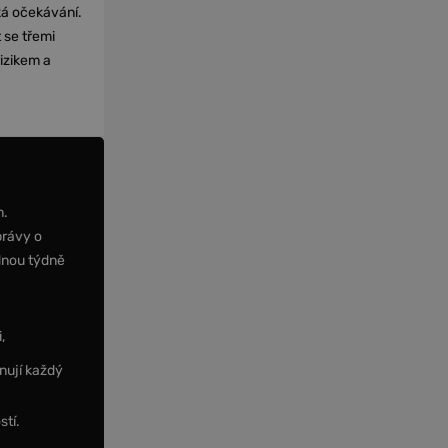
cká očekávání.
 se třemi
izikem a
m.
právy o
dnou týdně
,
nují každý
stí.