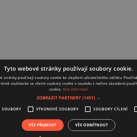
Tyto webové stránky používají soubory cookie.
é stránky používají soubory cookie ke zlepšení uživatelského zážitku. Použív
ránek souhlasíte se všemi soubory cookie v souladu s našimi zásadami použí
cookie.
Více informací
ZOBRAZIT PARTNERY
(1491) →
É SOUBORY
VÝKONOVÉ SOUBORY
SOUBORY CÍLENÍ
Kontakt
Zásady používání souborů coo
VŠE PŘIJMOUT
VŠE ODMÍTNOUT
Zpracování osobních údajů
Autoři