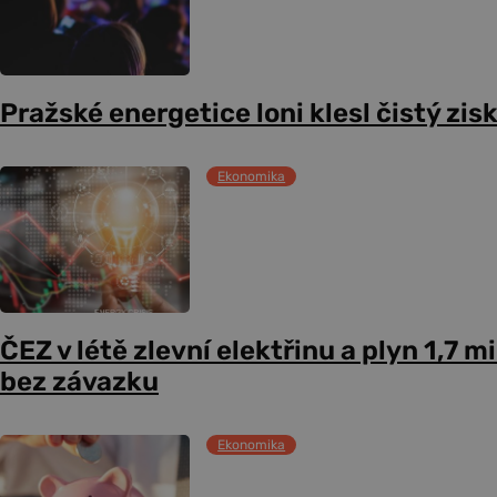
Pražské energetice loni klesl čistý zis
Ekonomika
ČEZ v létě zlevní elektřinu a plyn 1,7 
bez závazku
Ekonomika