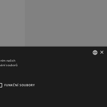
×
áním našich
vání souborů
CZECH
CZ
REKLAMA
FUNKČNÍ SOUBORY
kies