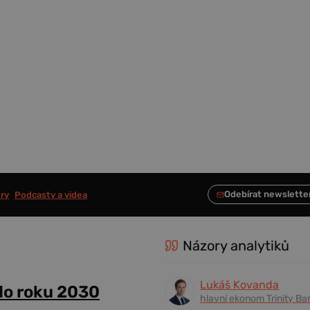
ry
Podcasty a videa
Názory analytiků
Lukáš Kovanda
do roku 2030
hlavní ekonom Trinity Ba