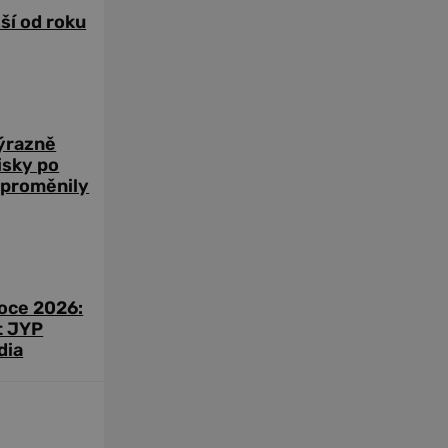
žší od roku
výrazně
zisky po
 proměnily
roce 2026:
t JYP
dia