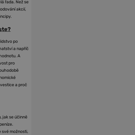
elá řada. Než se
odování akcií,
incipy.
oste?
lidstvo po
hatství a napříč
hodnotu. A
vost pro
dlouhodobě
onomické
nvestice a proč
, jak se účinně
 peníze.
e své možnosti,