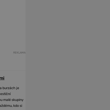
REKLAMA
mi
na burzách je
vestiční
dou malé skupiny
každému, kdo si