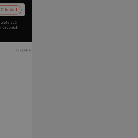
ujete svůj
í osobních
REKLAMA