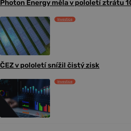
Photon Energy měla v pololetí ztrátu 1
Investice
ČEZ v pololetí snížil čistý zisk
Investice