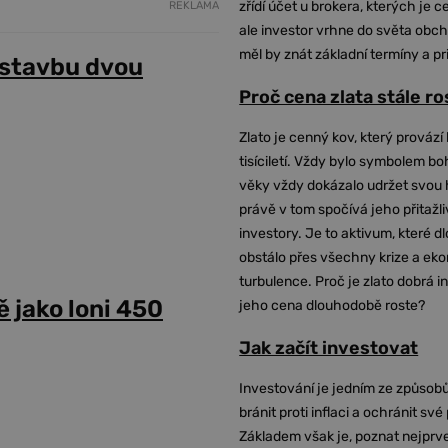
zřídí účet u brokera, kterých je c
REKLAMA
ale investor vrhne do světa obch
měl by znát základní termíny a pr
 stavbu dvou
Proč cena zlata stále r
Zlato je cenný kov, který provází 
tisíciletí. Vždy bylo symbolem bo
věky vždy dokázalo udržet svou 
právě v tom spočívá jeho přitažli
investory. Je to aktivum, které 
obstálo přes všechny krize a ek
turbulence. Proč je zlato dobrá i
 jako loni 450
jeho cena dlouhodobě roste?
Jak začít investovat
Investování je jedním ze způsobů
bránit proti inflaci a ochránit své
Základem však je, poznat nejprv