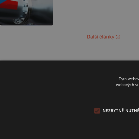
Další články
Tyto webov
webových st
NEZBYTNĚ NUTN
Copyright 2024 © Investice.cz. Všechna práva vyhrazena.
Publikování nebo další šíření obsahu serveru www.investice.cz není
možné bez souhlasu provozovatele portálu.