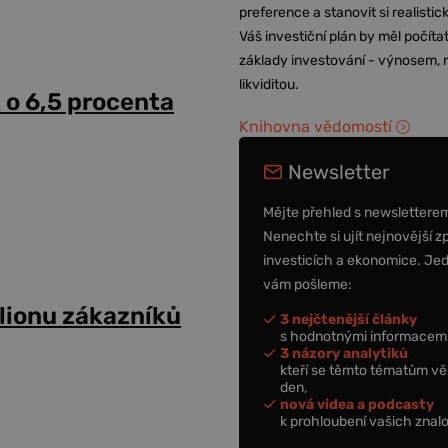
preference a stanovit si realisti
Váš investiční plán by měl počítat
základy investování - výnosem, r
likviditou.
k o 6,5 procenta
Knihovna vědomostí
Newsletter
Mějte přehled s newslettere
Nenechte si ujít nejnovější z
investicích a ekonomice. Je
vám pošleme:
milionu zákazníků
3 nejčtenější články
s hodnotnými informacemi
3 názory analytiků
kteří se těmto tématům vě
den,
nová videa a podcasty
k prohloubení vašich znalo