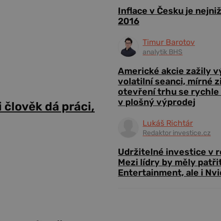
Inflace v Česku je nejni
2016
Timur Barotov
analytik BHS
Americké akcie zažily 
volatilní seanci, mírné 
otevření trhu se rychle
v plošný výprodej
i člověk dá práci,
Lukáš Richtár
Redaktor investice.cz
Udržitelné investice v 
Mezi lídry by měly patři
Entertainment, ale i Nvi