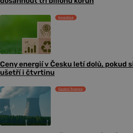
dosáhnout tří bilionů korun
Investice
Ceny energií v Česku letí dolů, pokud s
ušetří i čtvrtinu
Osobní finance