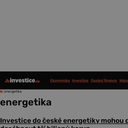
Ekonomika
Investice
Osobní finance
Názo
/
energetika
energetika
Investice do české energetiky mohou 