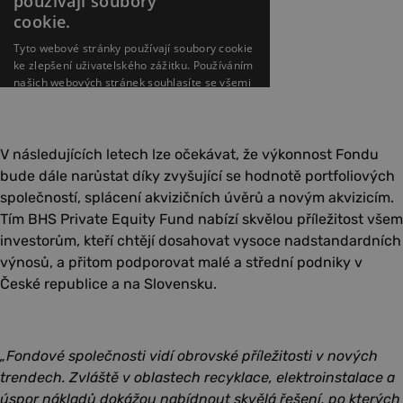
V následujících letech lze očekávat, že výkonnost Fondu
bude dále narůstat díky zvyšující se hodnotě portfoliových
společností, splácení akvizičních úvěrů a novým akvizicím.
Tím BHS Private Equity Fund nabízí skvělou příležitost všem
investorům, kteří chtějí dosahovat vysoce nadstandardních
výnosů, a přitom podporovat malé a střední podniky v
České republice a na Slovensku.
„Fondové společnosti vidí obrovské příležitosti v nových
trendech. Zvláště v oblastech recyklace, elektroinstalace a
úspor nákladů dokážou nabídnout skvělá řešení, po kterých