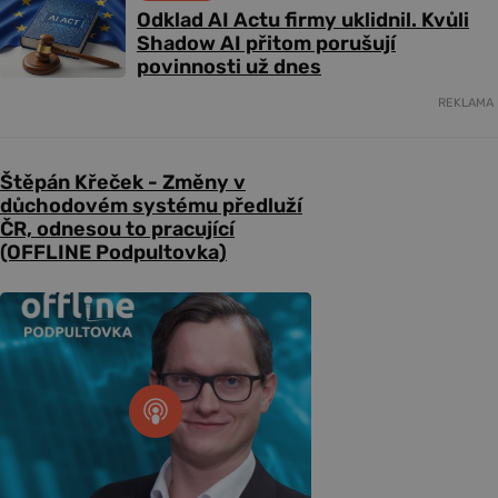
Odklad AI Actu firmy uklidnil. Kvůli
Shadow AI přitom porušují
povinnosti už dnes
REKLAMA
Štěpán Křeček - Změny v
důchodovém systému předluží
ČR, odnesou to pracující
(OFFLINE Podpultovka)