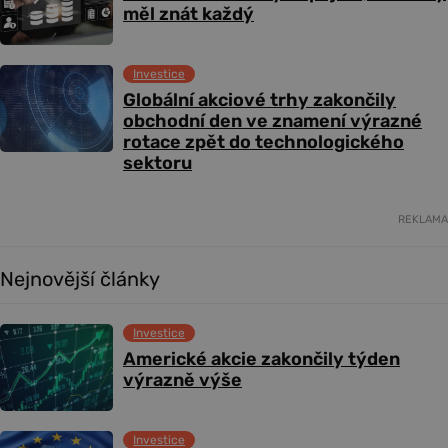
měl znát každý
Investice
Globální akciové trhy zakončily
obchodní den ve znamení výrazné
rotace zpět do technologického
sektoru
REKLAMA
Nejnovější články
Investice
Americké akcie zakončily týden
výrazně výše
Investice