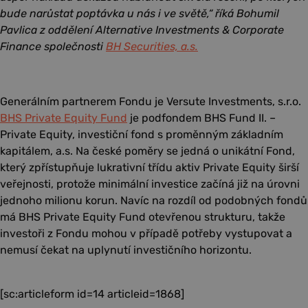
bude narůstat poptávka u nás i ve světě,“ říká Bohumil
Pavlica z oddělení Alternative Investments & Corporate
Finance společnosti
BH Securities, a.s.
Generálním partnerem Fondu je Versute Investments, s.r.o.
BHS Private Equity Fund
je podfondem BHS Fund II. –
Private Equity, investiční fond s proměnným základním
kapitálem, a.s. Na české poměry se jedná o unikátní Fond,
který zpřístupňuje lukrativní třídu aktiv Private Equity širší
veřejnosti, protože minimální investice začíná již na úrovni
jednoho milionu korun. Navíc na rozdíl od podobných fondů
má BHS Private Equity Fund otevřenou strukturu, takže
investoři z Fondu mohou v případě potřeby vystupovat a
nemusí čekat na uplynutí investičního horizontu.
[sc:articleform id=14 articleid=1868]