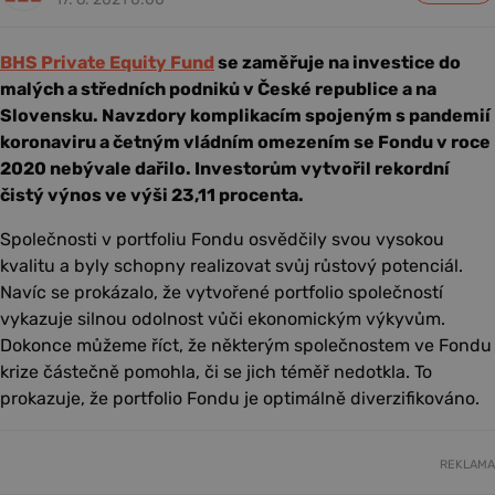
BHS Private Equity Fund
se zaměřuje na investice do
malých a středních podniků v České republice a na
Slovensku. Navzdory komplikacím spojeným s pandemií
koronaviru a četným vládním omezením se Fondu v roce
2020 nebývale dařilo. Investorům vytvořil rekordní
čistý výnos ve výši 23,11 procenta.
Společnosti v portfoliu Fondu osvědčily svou vysokou
kvalitu a byly schopny realizovat svůj růstový potenciál.
Navíc se prokázalo, že vytvořené portfolio společností
vykazuje silnou odolnost vůči ekonomickým výkyvům.
Dokonce můžeme říct, že některým společnostem ve Fondu
krize částečně pomohla, či se jich téměř nedotkla. To
prokazuje, že portfolio Fondu je optimálně diverzifikováno.
REKLAMA