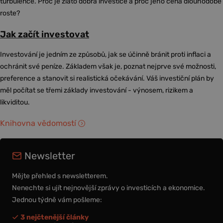
turbulence. Proč je zlato dobrá investice a proč jeho cena dlouhodobě
roste?
Jak začít investovat
Investování je jedním ze způsobů, jak se účinně bránit proti inflaci a
ochránit své peníze. Základem však je, poznat nejprve své možnosti,
preference a stanovit si realistická očekávání. Váš investiční plán by
měl počítat se třemi základy investování - výnosem, rizikem a
likviditou.
Knihovna vědomostí
Newsletter
Mějte přehled s newsletterem.
Nenechte si ujít nejnovější zprávy o investicích a ekonomice.
Jednou týdně vám pošleme:
3 nejčtenější články