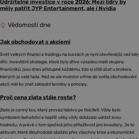
Udržitelné investice v roce 2026: Mezi lídry by
měly patřit JYP Entertainment, ale i Nvidia
Vědomosti dne
Jak obchodovat s akciemi
Svět velkých financí a tradingu na burzách je nyní otevřenější, než kdy
dřív. Investiční strategie, které byly dříve výsadou malé skupiny
finančníků, jsou dnes přístupné každému, kdo si zřídí účet u brokera,
kterých je celá řada. Než se ale investor vrhne do světa obchodování
akcií, měl by znát základní termíny a principy.
Proč cena zlata stále roste?
Zlato je cenný kov, který provází lidstvo po tisíciletí. Vždy bylo
symbolem bohatství a napříč věky vždy dokázalo udržet svou
hodnotu. A právě v tom spočívá jeho přitažlivost pro investory. Je to
aktivum, které dlouhodobě obstálo přes všechny krize a ekonomické