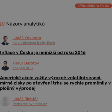
Offline Štěpána Křečka
Názory analytiků
Lukáš Kovanda
hlavní ekonom Trinity Bank
Inflace v Česku je nejnižší od roku 2016
Timur Barotov
analytik BHS
Americké akcie zažily výrazně volatilní seanci,
mírné zisky po otevření trhu se rychle proměnily v
plošný výprodej
Lukáš Richtár
Redaktor investice.cz