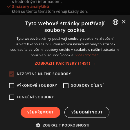
s hodnotnými informacemi,
3 názory analytiků
kteří se těmto tématům věnují každý den,
nová videa a podcasty
×
k prohloubení vašich znalostí.
Tyto webové stránky používají
soubory cookie.
CZECH
Tyto webové stránky používají soubory cookie ke zlepšení
uživatelského zážitku. Používáním našich webových stránek
CZ
souhlasíte se všemi soubory cookie v souladu s našimi zásadami
Přihlášením k newsletteru vyjadřujete svůj souhlas s
podmínkami
používání souborů cookie.
Více informací
zpracování osobních údajů
.
ZOBRAZIT PARTNERY
(1491) →
Kontakt
NEZBYTNĚ NUTNÉ SOUBORY
Zásady používání souborů cookies
Zpracování osobních údajů
VÝKONOVÉ SOUBORY
SOUBORY CÍLENÍ
Autoři
Nastavení cookies
FUNKČNÍ SOUBORY
VŠE PŘIJMOUT
VŠE ODMÍTNOUT
Copyright 2024 © Investice.cz. Všechna práva vyhrazena.
ZOBRAZIT PODROBNOSTI
Publikování nebo další šíření obsahu serveru www.investice.cz není možné bez