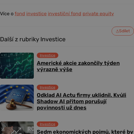
Více o
fond
investice
investiční fond
private equity
Sdílet
Další z rubriky Investice
Investice
Americké akcie zakončily týden
výrazně výše
Investice
Odklad AI Actu firmy uklidnil. Kvůli
Shadow AI přitom porušují
povinnosti už dnes
Investice
Sedm ekonomických pojmů, které by