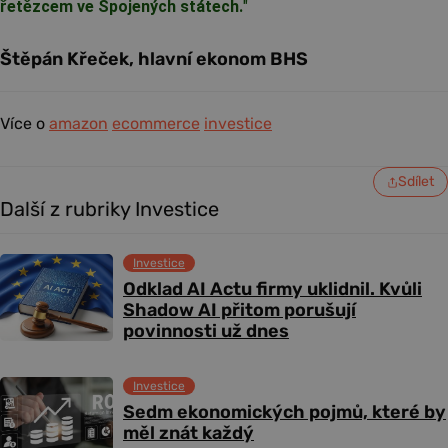
řetězcem ve Spojených státech.
"
Štěpán Křeček, hlavní ekonom BHS
Více o
amazon
ecommerce
investice
Sdílet
Další z rubriky Investice
Investice
Odklad AI Actu firmy uklidnil. Kvůli
Shadow AI přitom porušují
povinnosti už dnes
Investice
Sedm ekonomických pojmů, které by
měl znát každý