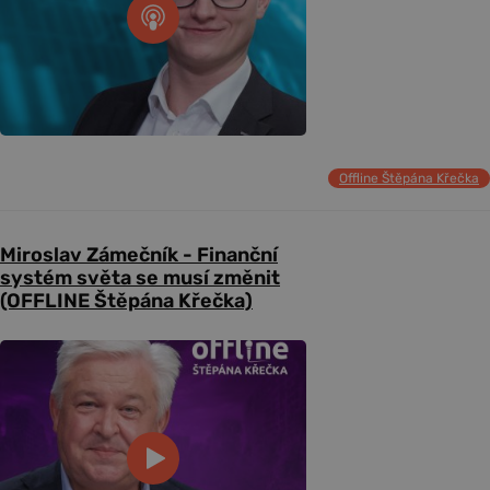
Offline Štěpána Křečka
Miroslav Zámečník - Finanční
systém světa se musí změnit
(OFFLINE Štěpána Křečka)