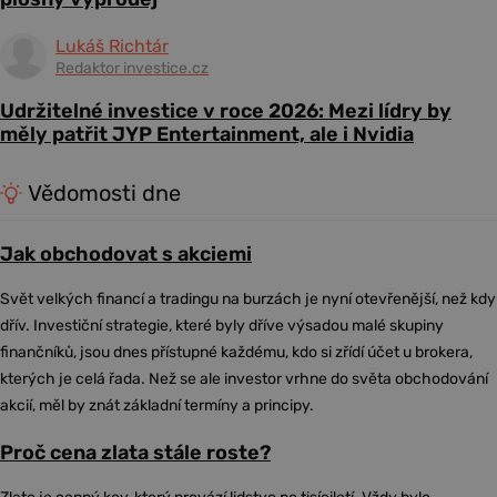
Lukáš Richtár
Redaktor investice.cz
Udržitelné investice v roce 2026: Mezi lídry by
měly patřit JYP Entertainment, ale i Nvidia
Vědomosti dne
Jak obchodovat s akciemi
Svět velkých financí a tradingu na burzách je nyní otevřenější, než kdy
dřív. Investiční strategie, které byly dříve výsadou malé skupiny
finančníků, jsou dnes přístupné každému, kdo si zřídí účet u brokera,
kterých je celá řada. Než se ale investor vrhne do světa obchodování
akcií, měl by znát základní termíny a principy.
Proč cena zlata stále roste?