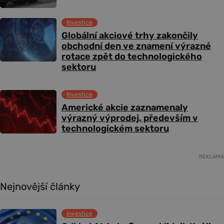
Investice
Globální akciové trhy zakončily
obchodní den ve znamení výrazné
rotace zpět do technologického
sektoru
Investice
Americké akcie zaznamenaly
výrazný výprodej, především v
technologickém sektoru
REKLAMA
Nejnovější články
Investice