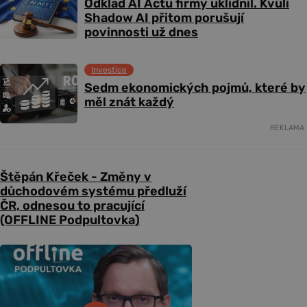
Odklad AI Actu firmy uklidnil. Kvůli
Shadow AI přitom porušují
povinnosti už dnes
Investice
Sedm ekonomických pojmů, které by
měl znát každý
REKLAMA
Štěpán Křeček - Změny v
důchodovém systému předluží
ČR, odnesou to pracující
(OFFLINE Podpultovka)