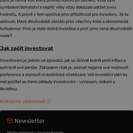
Zlato je cenný kov, který provází lidstvo po tisíciletí. Vždy bylo
symbolem bohatství a napříč věky vždy dokázalo udržet svou
hodnotu. A právě v tom spočívá jeho přitažlivost pro investory. Je to
aktivum, které dlouhodobě obstálo přes všechny krize a ekonomické
turbulence. Proč je zlato dobrá investice a proč jeho cena dlouhodobě
roste?
Jak začít investovat
Investování je jedním ze způsobů, jak se účinně bránit proti inflaci a
ochránit své peníze. Základem však je, poznat nejprve své možnosti,
preference a stanovit si realistická očekávání. Váš investiční plán by
měl počítat se třemi základy investování - výnosem, rizikem a
likviditou.
Knihovna vědomostí
Newsletter
Mějte přehled s newsletterem.