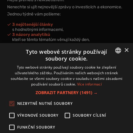
Nenechte si ujít nejnovější zprávy o investicích a ekonomice.
Jednou týdně vám pošleme:
3 nejčtenější články
s hodnotnými informacemi,
3 názory analytiků
kteří se těmto tématům věnují každý den,
nová videa a podcasty
×
k prohloubení vašich znalostí.
Tyto webové stránky používají
soubory cookie.
CZECH
Tyto webové stránky používají soubory cookie ke zlepšení
uživatelského zážitku. Používáním našich webových stránek
CZ
souhlasíte se všemi soubory cookie v souladu s našimi zásadami
Přihlášením k newsletteru vyjadřujete svůj souhlas s
podmínkami
používání souborů cookie.
Více informací
zpracování osobních údajů
.
ZOBRAZIT PARTNERY
(1491) →
Kontakt
NEZBYTNĚ NUTNÉ SOUBORY
Zásady používání souborů cookies
Zpracování osobních údajů
VÝKONOVÉ SOUBORY
SOUBORY CÍLENÍ
Autoři
Nastavení cookies
FUNKČNÍ SOUBORY