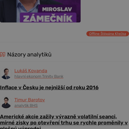
Offline Štěpána Křečka
Názory analytiků
Lukáš Kovanda
hlavní ekonom Trinity Bank
Inflace v Česku je nejnižší od roku 2016
Timur Barotov
analytik BHS
Americké akcie zažily výrazně volatilní seanci,
mírné zisky po otevření trhu se rychle proměnily v
plošný výprodej