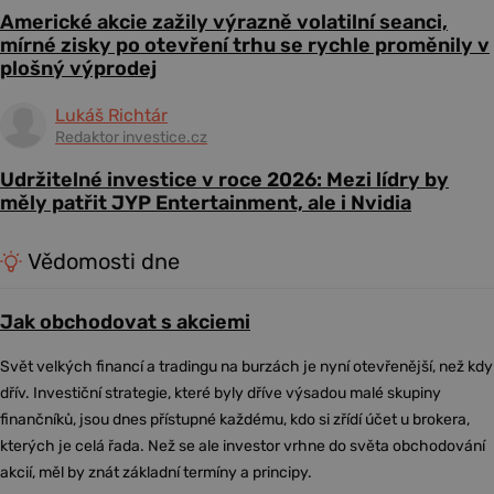
Americké akcie zažily výrazně volatilní seanci,
mírné zisky po otevření trhu se rychle proměnily v
plošný výprodej
Lukáš Richtár
Redaktor investice.cz
Udržitelné investice v roce 2026: Mezi lídry by
měly patřit JYP Entertainment, ale i Nvidia
Vědomosti dne
Jak obchodovat s akciemi
Svět velkých financí a tradingu na burzách je nyní otevřenější, než kdy
dřív. Investiční strategie, které byly dříve výsadou malé skupiny
finančníků, jsou dnes přístupné každému, kdo si zřídí účet u brokera,
kterých je celá řada. Než se ale investor vrhne do světa obchodování
akcií, měl by znát základní termíny a principy.