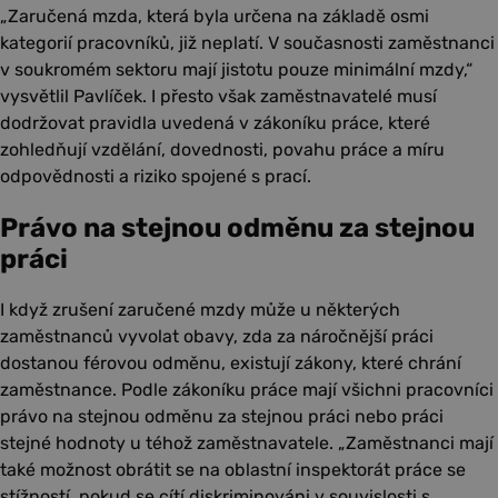
„Zaručená mzda, která byla určena na základě osmi
kategorií pracovníků, již neplatí. V současnosti zaměstnanci
v soukromém sektoru mají jistotu pouze minimální mzdy,“
vysvětlil Pavlíček. I přesto však zaměstnavatelé musí
dodržovat pravidla uvedená v zákoníku práce, které
zohledňují vzdělání, dovednosti, povahu práce a míru
odpovědnosti a riziko spojené s prací.
Právo na stejnou odměnu za stejnou
práci
I když zrušení zaručené mzdy může u některých
zaměstnanců vyvolat obavy, zda za náročnější práci
dostanou férovou odměnu, existují zákony, které chrání
zaměstnance. Podle zákoníku práce mají všichni pracovníci
právo na stejnou odměnu za stejnou práci nebo práci
stejné hodnoty u téhož zaměstnavatele. „Zaměstnanci mají
také možnost obrátit se na oblastní inspektorát práce se
stížností, pokud se cítí diskriminováni v souvislosti s