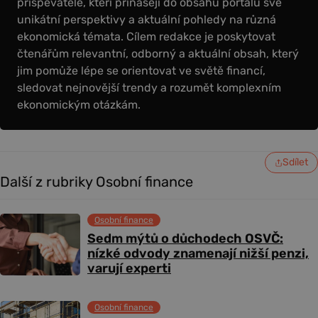
přispěvatelé, kteří přinášejí do obsahu portálu své
unikátní perspektivy a aktuální pohledy na různá
ekonomická témata. Cílem redakce je poskytovat
čtenářům relevantní, odborný a aktuální obsah, který
jim pomůže lépe se orientovat ve světě financí,
sledovat nejnovější trendy a rozumět komplexním
ekonomickým otázkám.
Sdílet
Další z rubriky Osobní finance
Osobní finance
Sedm mýtů o důchodech OSVČ:
nízké odvody znamenají nižší penzi,
varují experti
Osobní finance