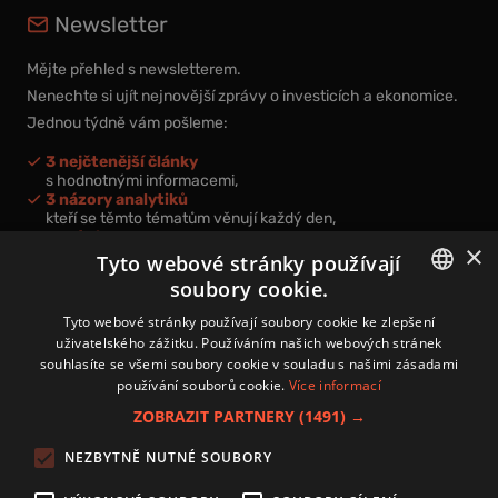
Newsletter
Mějte přehled s newsletterem.
Nenechte si ujít nejnovější zprávy o investicích a ekonomice.
Jednou týdně vám pošleme:
3 nejčtenější články
s hodnotnými informacemi,
3 názory analytiků
kteří se těmto tématům věnují každý den,
nová videa a podcasty
×
k prohloubení vašich znalostí.
Tyto webové stránky používají
soubory cookie.
CZECH
Tyto webové stránky používají soubory cookie ke zlepšení
uživatelského zážitku. Používáním našich webových stránek
CZ
souhlasíte se všemi soubory cookie v souladu s našimi zásadami
Přihlášením k newsletteru vyjadřujete svůj souhlas s
podmínkami
používání souborů cookie.
Více informací
zpracování osobních údajů
.
ZOBRAZIT PARTNERY
(1491) →
Kontakt
NEZBYTNĚ NUTNÉ SOUBORY
Zásady používání souborů cookies
Zpracování osobních údajů