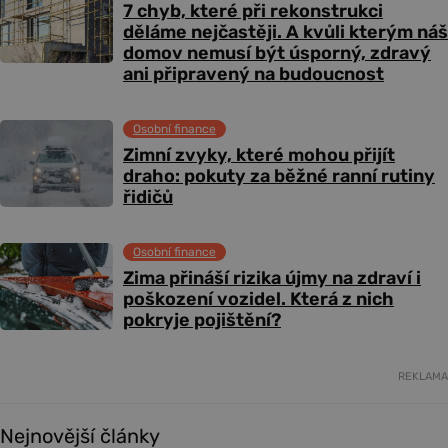
7 chyb, které při rekonstrukci
děláme nejčastěji. A kvůli kterým náš
domov nemusí být úsporný, zdravý
ani připravený na budoucnost
Osobní finance
Zimní zvyky, které mohou přijít
draho: pokuty za běžné ranní rutiny
řidičů
Osobní finance
Zima přináší rizika újmy na zdraví i
poškození vozidel. Která z nich
pokryje pojištění?
REKLAMA
Nejnovější články