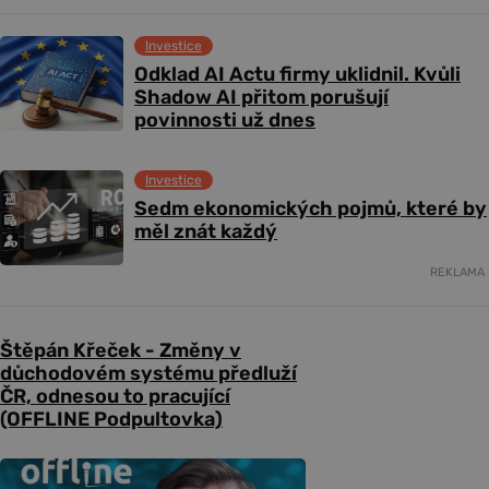
Investice
Odklad AI Actu firmy uklidnil. Kvůli
Shadow AI přitom porušují
povinnosti už dnes
Investice
Sedm ekonomických pojmů, které by
měl znát každý
REKLAMA
Štěpán Křeček - Změny v
důchodovém systému předluží
ČR, odnesou to pracující
(OFFLINE Podpultovka)