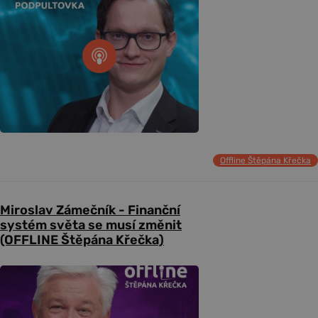
Offline Štěpána Křečka
Miroslav Zámečník - Finanční
systém světa se musí změnit
(OFFLINE Štěpána Křečka)