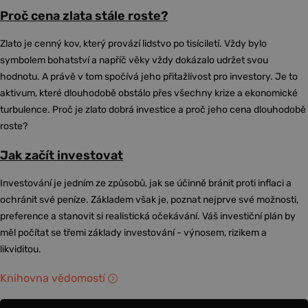
Proč cena zlata stále roste?
Zlato je cenný kov, který provází lidstvo po tisíciletí. Vždy bylo
symbolem bohatství a napříč věky vždy dokázalo udržet svou
hodnotu. A právě v tom spočívá jeho přitažlivost pro investory. Je to
aktivum, které dlouhodobě obstálo přes všechny krize a ekonomické
turbulence. Proč je zlato dobrá investice a proč jeho cena dlouhodobě
roste?
Jak začít investovat
Investování je jedním ze způsobů, jak se účinně bránit proti inflaci a
ochránit své peníze. Základem však je, poznat nejprve své možnosti,
preference a stanovit si realistická očekávání. Váš investiční plán by
měl počítat se třemi základy investování - výnosem, rizikem a
likviditou.
Knihovna vědomostí