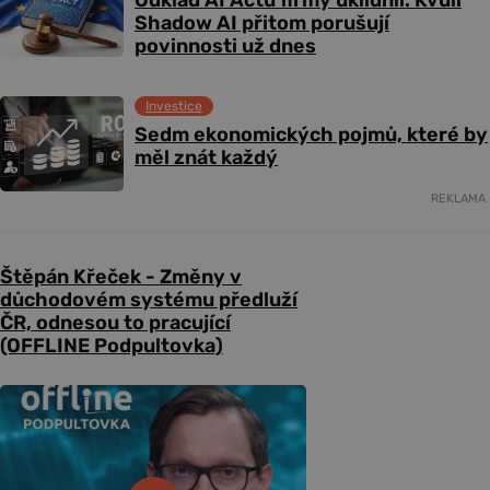
Odklad AI Actu firmy uklidnil. Kvůli
Shadow AI přitom porušují
povinnosti už dnes
Investice
Sedm ekonomických pojmů, které by
měl znát každý
REKLAMA
Štěpán Křeček - Změny v
důchodovém systému předluží
ČR, odnesou to pracující
(OFFLINE Podpultovka)