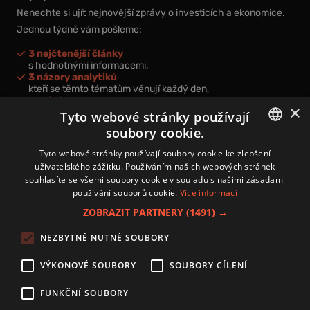
Nenechte si ujít nejnovější zprávy o investicích a ekonomice.
Jednou týdně vám pošleme:
3 nejčtenější články
s hodnotnými informacemi,
3 názory analytiků
kteří se těmto tématům věnují každý den,
nová videa a podcasty
×
k prohloubení vašich znalostí.
Tyto webové stránky používají
soubory cookie.
CZECH
Tyto webové stránky používají soubory cookie ke zlepšení
uživatelského zážitku. Používáním našich webových stránek
CZ
souhlasíte se všemi soubory cookie v souladu s našimi zásadami
Přihlášením k newsletteru vyjadřujete svůj souhlas s
podmínkami
používání souborů cookie.
Více informací
zpracování osobních údajů
.
ZOBRAZIT PARTNERY
(1491) →
Kontakt
NEZBYTNĚ NUTNÉ SOUBORY
Zásady používání souborů cookies
Zpracování osobních údajů
VÝKONOVÉ SOUBORY
SOUBORY CÍLENÍ
Autoři
Nastavení cookies
FUNKČNÍ SOUBORY