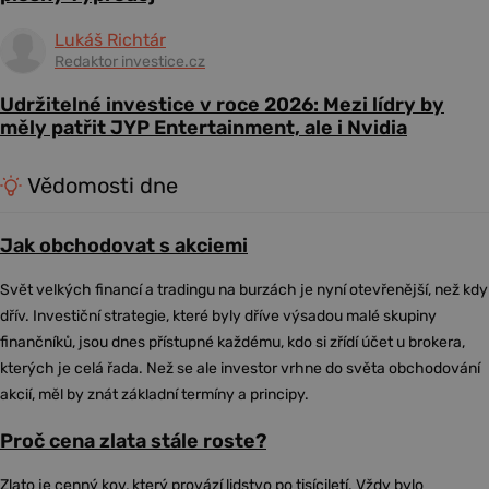
Lukáš Richtár
Redaktor investice.cz
Udržitelné investice v roce 2026: Mezi lídry by
měly patřit JYP Entertainment, ale i Nvidia
Vědomosti dne
Jak obchodovat s akciemi
Svět velkých financí a tradingu na burzách je nyní otevřenější, než kdy
dřív. Investiční strategie, které byly dříve výsadou malé skupiny
finančníků, jsou dnes přístupné každému, kdo si zřídí účet u brokera,
kterých je celá řada. Než se ale investor vrhne do světa obchodování
akcií, měl by znát základní termíny a principy.
Proč cena zlata stále roste?
Zlato je cenný kov, který provází lidstvo po tisíciletí. Vždy bylo