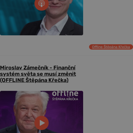
Offline Štěpána Křečka
Miroslav Zámečník - Finanční
systém světa se musí změnit
(OFFLINE Štěpána Křečka)