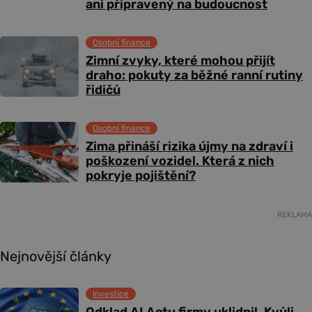
ani připravený na budoucnost
Osobní finance
Zimní zvyky, které mohou přijít
draho: pokuty za běžné ranní rutiny
řidičů
Osobní finance
Zima přináší rizika újmy na zdraví i
poškození vozidel. Která z nich
pokryje pojištění?
REKLAMA
Nejnovější články
Investice