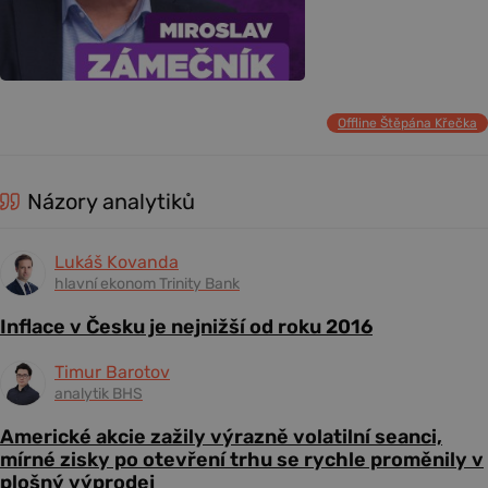
Offline Štěpána Křečka
Názory analytiků
Lukáš Kovanda
hlavní ekonom Trinity Bank
Inflace v Česku je nejnižší od roku 2016
Timur Barotov
analytik BHS
Americké akcie zažily výrazně volatilní seanci,
mírné zisky po otevření trhu se rychle proměnily v
plošný výprodej