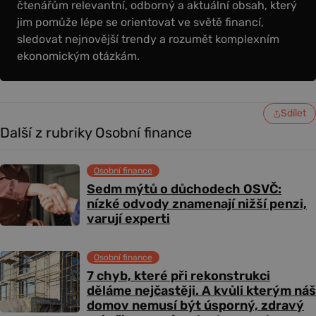
čtenářům relevantní, odborný a aktuální obsah, který
jim pomůže lépe se orientovat ve světě financí,
sledovat nejnovější trendy a rozumět komplexním
ekonomickým otázkám.
Sdílet
Další z rubriky Osobní finance
Osobní finance
Sedm mýtů o důchodech OSVČ:
nízké odvody znamenají nižší penzi,
varují experti
Osobní finance
7 chyb, které při rekonstrukci
děláme nejčastěji. A kvůli kterým náš
domov nemusí být úsporný, zdravý