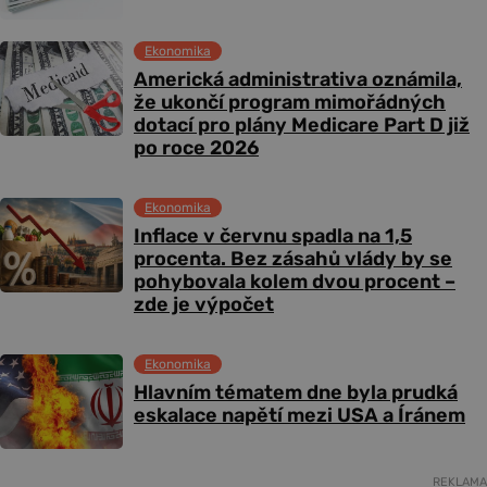
Ekonomika
Americká administrativa oznámila,
že ukončí program mimořádných
dotací pro plány Medicare Part D již
po roce 2026
Ekonomika
Inflace v červnu spadla na 1,5
procenta. Bez zásahů vlády by se
pohybovala kolem dvou procent –
zde je výpočet
Ekonomika
Hlavním tématem dne byla prudká
eskalace napětí mezi USA a Íránem
REKLAMA