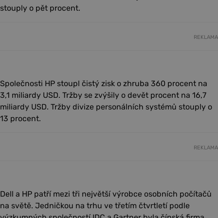
stouply o pět procent.
REKLAMA
Společnosti HP stoupl čistý zisk o zhruba 360 procent na
3,1 miliardy USD. Tržby se zvýšily o devět procent na 16,7
miliardy USD. Tržby divize personálních systémů stouply o
13 procent.
REKLAMA
Dell a HP patří mezi tři největší výrobce osobních počítačů
na světě. Jedničkou na trhu ve třetím čtvrtletí podle
výzkumných společností IDC a Gartner byla čínská firma