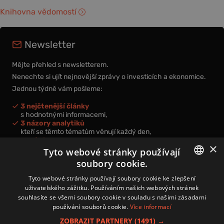
Knihovna vědomostí
Newsletter
Mějte přehled s newsletterem.
Nenechte si ujít nejnovější zprávy o investicích a ekonomice.
Jednou týdně vám pošleme:
3 nejčtenější články
s hodnotnými informacemi,
3 názory analytiků
kteří se těmto tématům věnují každý den,
nová videa a podcasty
×
k prohloubení vašich znalostí.
Tyto webové stránky používají
soubory cookie.
CZECH
Tyto webové stránky používají soubory cookie ke zlepšení
uživatelského zážitku. Používáním našich webových stránek
CZ
souhlasíte se všemi soubory cookie v souladu s našimi zásadami
Přihlášením k newsletteru vyjadřujete svůj souhlas s
podmínkami
používání souborů cookie.
Více informací
zpracování osobních údajů
.
ZOBRAZIT PARTNERY
(1491) →