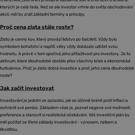
kterých je celá řada. Než se ale investor vrhne do světa obchodování
akcií, měl by znát základní termíny a principy.
Proč cena zlata stále roste?
Zlato je cenný kov, který provází lidstvo po tisíciletí. Vždy bylo
symbolem bohatství a napříč věky vždy dokázalo udržet svou
hodnotu. A právě v tom spočívá jeho přitažlivost pro investory. Je to
aktivum, které dlouhodobě obstálo přes všechny krize a ekonomické
turbulence. Proč je zlato dobrá investice a proč jeho cena dlouhodobě
roste?
Jak začít investovat
Investování je jedním ze způsobů, jak se účinně bránit proti inflaci a
ochránit své peníze. Základem však je, poznat nejprve své možnosti,
preference a stanovit si realistická očekávání. Váš investiční plán by
měl počítat se třemi základy investování - výnosem, rizikem a
likviditou.