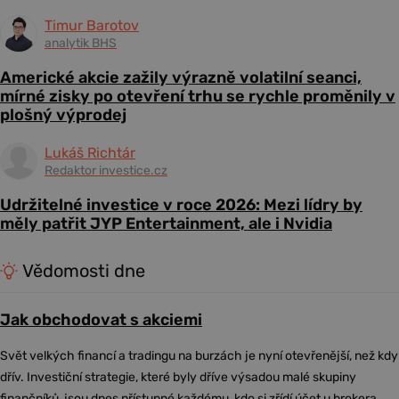
Timur Barotov
analytik BHS
Americké akcie zažily výrazně volatilní seanci,
mírné zisky po otevření trhu se rychle proměnily v
plošný výprodej
Lukáš Richtár
Redaktor investice.cz
Udržitelné investice v roce 2026: Mezi lídry by
měly patřit JYP Entertainment, ale i Nvidia
Vědomosti dne
Jak obchodovat s akciemi
Svět velkých financí a tradingu na burzách je nyní otevřenější, než kdy
dřív. Investiční strategie, které byly dříve výsadou malé skupiny
finančníků, jsou dnes přístupné každému, kdo si zřídí účet u brokera,