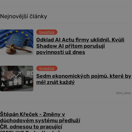
Nejnovější články
Investice
Odklad AI Actu firmy uklidnil. Kvůli
Shadow AI přitom porušují
povinnosti už dnes
Investice
Sedm ekonomických pojmů, které by
měl znát každý
REKLAMA
Štěpán Křeček - Změny v
důchodovém systému předluží
ČR, odnesou to pracující