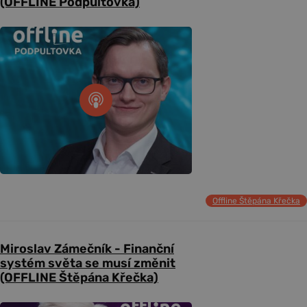
(OFFLINE Podpultovka)
Offline Štěpána Křečka
Miroslav Zámečník - Finanční
systém světa se musí změnit
(OFFLINE Štěpána Křečka)