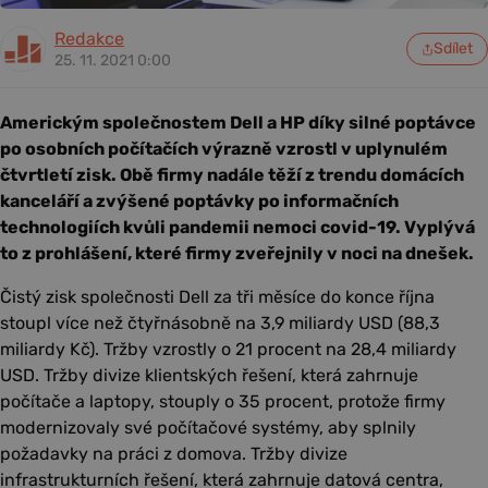
Redakce
Sdílet
25. 11. 2021 0:00
Americkým společnostem Dell a HP díky silné poptávce
po osobních počítačích výrazně vzrostl v uplynulém
čtvrtletí zisk. Obě firmy nadále těží z trendu domácích
kanceláří a zvýšené poptávky po informačních
technologiích kvůli pandemii nemoci covid-19. Vyplývá
to z prohlášení, které firmy zveřejnily v noci na dnešek.
Čistý zisk společnosti Dell za tři měsíce do konce října
stoupl více než čtyřnásobně na 3,9 miliardy USD (88,3
miliardy Kč). Tržby vzrostly o 21 procent na 28,4 miliardy
USD. Tržby divize klientských řešení, která zahrnuje
počítače a laptopy, stouply o 35 procent, protože firmy
modernizovaly své počítačové systémy, aby splnily
požadavky na práci z domova. Tržby divize
infrastrukturních řešení, která zahrnuje datová centra,