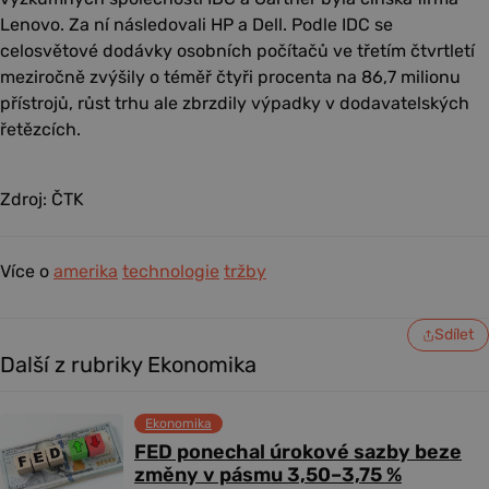
Lenovo. Za ní následovali HP a Dell. Podle IDC se
celosvětové dodávky osobních počítačů ve třetím čtvrtletí
meziročně zvýšily o téměř čtyři procenta na 86,7 milionu
přístrojů, růst trhu ale zbrzdily výpadky v dodavatelských
řetězcích.
Zdroj: ČTK
Více o
amerika
technologie
tržby
Sdílet
Další z rubriky Ekonomika
Ekonomika
FED ponechal úrokové sazby beze
změny v pásmu 3,50–3,75 %