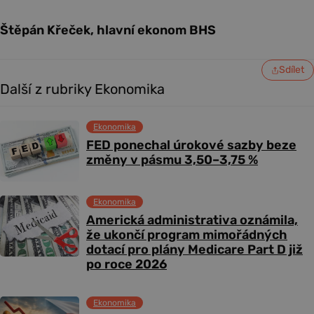
Štěpán Křeček, hlavní ekonom BHS
Sdílet
Další z rubriky Ekonomika
Ekonomika
FED ponechal úrokové sazby beze
změny v pásmu 3,50–3,75 %
Ekonomika
Americká administrativa oznámila,
že ukončí program mimořádných
dotací pro plány Medicare Part D již
po roce 2026
Ekonomika