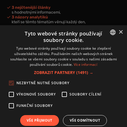
3 nejčtenější články
s hodnotnými informacemi,
3 názory analytiků
kteří se těmto tématům věnují každý den,
nová videa a podcasty
×
k prohloubení vašich znalostí.
Tyto webové stránky používají
soubory cookie.
CZECH
Tyto webové stránky používají soubory cookie ke zlepšení
uživatelského zážitku. Používáním našich webových stránek
CZ
souhlasíte se všemi soubory cookie v souladu s našimi zásadami
Přihlášením k newsletteru vyjadřujete svůj souhlas s
podmínkami
používání souborů cookie.
Více informací
zpracování osobních údajů
.
ZOBRAZIT PARTNERY
(1491) →
Kontakt
NEZBYTNĚ NUTNÉ SOUBORY
Zásady používání souborů cookies
Zpracování osobních údajů
VÝKONOVÉ SOUBORY
SOUBORY CÍLENÍ
Autoři
Nastavení cookies
FUNKČNÍ SOUBORY
VŠE PŘIJMOUT
VŠE ODMÍTNOUT