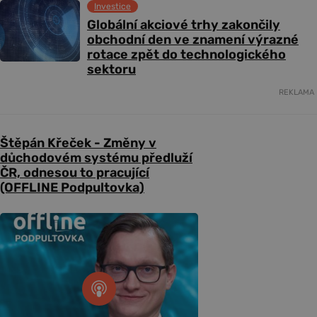
Investice
Globální akciové trhy zakončily
obchodní den ve znamení výrazné
rotace zpět do technologického
sektoru
REKLAMA
Štěpán Křeček - Změny v
důchodovém systému předluží
ČR, odnesou to pracující
(OFFLINE Podpultovka)