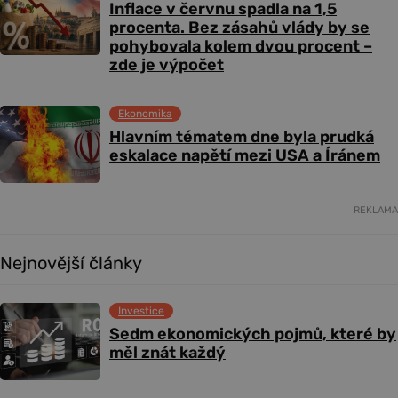
Inflace v červnu spadla na 1,5
procenta. Bez zásahů vlády by se
pohybovala kolem dvou procent –
zde je výpočet
Ekonomika
Hlavním tématem dne byla prudká
eskalace napětí mezi USA a Íránem
REKLAMA
Nejnovější články
Investice
Sedm ekonomických pojmů, které by
měl znát každý