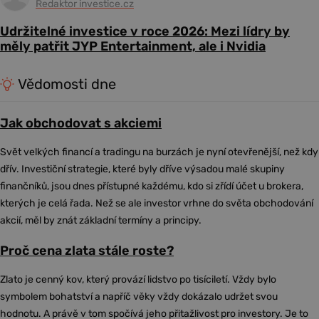
Redaktor investice.cz
Udržitelné investice v roce 2026: Mezi lídry by
měly patřit JYP Entertainment, ale i Nvidia
Vědomosti dne
Jak obchodovat s akciemi
Svět velkých financí a tradingu na burzách je nyní otevřenější, než kdy
dřív. Investiční strategie, které byly dříve výsadou malé skupiny
finančníků, jsou dnes přístupné každému, kdo si zřídí účet u brokera,
kterých je celá řada. Než se ale investor vrhne do světa obchodování
akcií, měl by znát základní termíny a principy.
Proč cena zlata stále roste?
Zlato je cenný kov, který provází lidstvo po tisíciletí. Vždy bylo
symbolem bohatství a napříč věky vždy dokázalo udržet svou
hodnotu. A právě v tom spočívá jeho přitažlivost pro investory. Je to