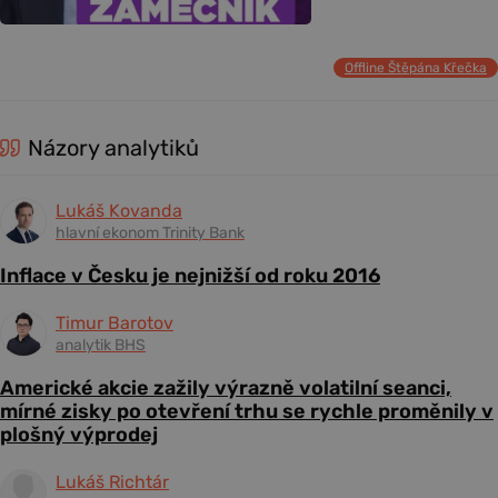
Offline Štěpána Křečka
Názory analytiků
Lukáš Kovanda
hlavní ekonom Trinity Bank
Inflace v Česku je nejnižší od roku 2016
Timur Barotov
analytik BHS
Americké akcie zažily výrazně volatilní seanci,
mírné zisky po otevření trhu se rychle proměnily v
plošný výprodej
Lukáš Richtár