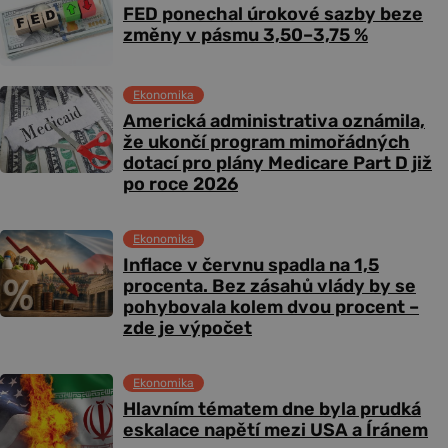
FED ponechal úrokové sazby beze
změny v pásmu 3,50–3,75 %
Ekonomika
Americká administrativa oznámila,
že ukončí program mimořádných
dotací pro plány Medicare Part D již
po roce 2026
Ekonomika
Inflace v červnu spadla na 1,5
procenta. Bez zásahů vlády by se
pohybovala kolem dvou procent –
zde je výpočet
Ekonomika
Hlavním tématem dne byla prudká
eskalace napětí mezi USA a Íránem