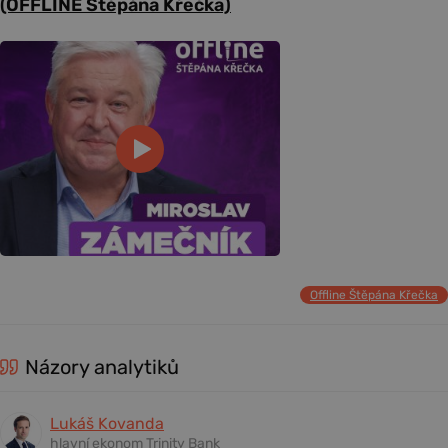
(OFFLINE Štěpána Křečka)
Offline Štěpána Křečka
Názory analytiků
Lukáš Kovanda
hlavní ekonom Trinity Bank