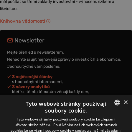
měl počítat se třemi základy investování - výnosem, rizikem a
likviditou.
Knihovna vědomostí
Newsletter
Mějte přehled s newsletterem.
Nenechte si ujít nejnovější zprávy o investicích a ekonomice.
Jednou týdně vám pošleme:
3 nejčtenější články
s hodnotnými informacemi,
3 názory analytiků
kteří se těmto tématům věnují každý den,
nová videa a podcasty
×
k prohloubení vašich znalostí.
Tyto webové stránky používají
soubory cookie.
CZECH
Tyto webové stránky používají soubory cookie ke zlepšení
uživatelského zážitku. Používáním našich webových stránek
CZ
souhlasíte se všemi soubory cookie v souladu s našimi zásadami
Přihlášením k newsletteru vyjadřujete svůj souhlas s
podmínkami