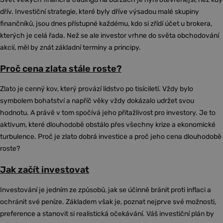
dřív. Investiční strategie, které byly dříve výsadou malé skupiny
finančníků, jsou dnes přístupné každému, kdo si zřídí účet u brokera,
kterých je celá řada. Než se ale investor vrhne do světa obchodování
akcií, měl by znát základní termíny a principy.
Proč cena zlata stále roste?
Zlato je cenný kov, který provází lidstvo po tisíciletí. Vždy bylo
symbolem bohatství a napříč věky vždy dokázalo udržet svou
hodnotu. A právě v tom spočívá jeho přitažlivost pro investory. Je to
aktivum, které dlouhodobě obstálo přes všechny krize a ekonomické
turbulence. Proč je zlato dobrá investice a proč jeho cena dlouhodobě
roste?
Jak začít investovat
Investování je jedním ze způsobů, jak se účinně bránit proti inflaci a
ochránit své peníze. Základem však je, poznat nejprve své možnosti,
preference a stanovit si realistická očekávání. Váš investiční plán by