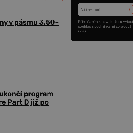
ny v pásmu 3,50–
Přihlášením k newsletteru vyjadř
souhlas s
podmínkami zpracován
údajů
.
 ukončí program
 Part D již po