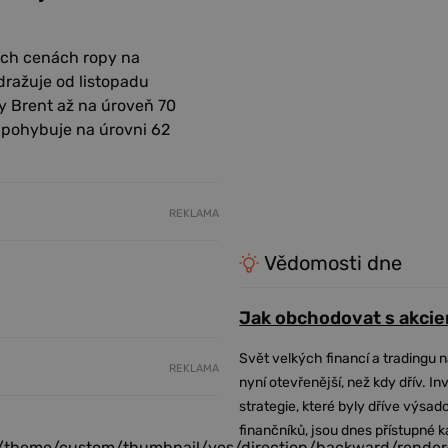
ých cenách ropy na
dražuje od listopadu
y Brent až na úroveň 70
e pohybuje na úrovni 62
REKLAMA
Vědomosti dne
Jak obchodovat s akcie
Svět velkých financí a tradingu 
REKLAMA
nyní otevřenější, než kdy dřív. In
strategie, které byly dříve výsa
finančníků, jsou dnes přístupné 
/theme/custom/thumbnail/yes/direction/backward/render