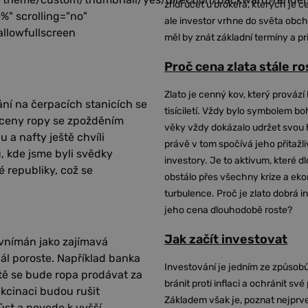
zřídí účet u brokera, kterých je c
%" scrolling="no"
ale investor vrhne do světa obch
allowfullscreen
měl by znát základní termíny a pr
Proč cena zlata stále r
Zlato je cenný kov, který provází 
ní na čerpacích stanicích se
tisíciletí. Vždy bylo symbolem bo
 ceny ropy se zpožděním
věky vždy dokázalo udržet svou 
u a nafty ještě chvíli
právě v tom spočívá jeho přitažli
, kde jsme byli svědky
investory. Je to aktivum, které 
 republiky, což se
obstálo přes všechny krize a ek
turbulence. Proč je zlato dobrá i
jeho cena dlouhodobě roste?
Jak začít investovat
 vnímán jako zajímavá
 dál poroste. Například banka
Investování je jedním ze způsobů
tě se bude ropa prodávat za
bránit proti inflaci a ochránit své
akcinaci budou rušit
Základem však je, poznat nejprv
růst a povede k vyšší