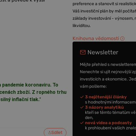
preference a stanovit si realisti
Váš investiční plán by měl počítat
základy investování - výnosem, r
likviditou.
Knihovna vědomostí
Newsletter
Mějte přehled s newslettere
Nenechte si ujít nejnovější z
investicích a ekonomice. Je
 pandemie koronaviru. To
vám pošleme:
 cenách zboží. Z ropného trhu
3 nejčtenější články
lný inflační tlak.
"
s hodnotnými informacemi
3 názory analytiků
kteří se těmto tématům vě
den,
nová videa a podcasty
k prohloubení vašich znalo
Sdílet