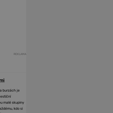
REKLAMA
mi
na burzách je
vestiční
dou malé skupiny
každému, kdo si
-