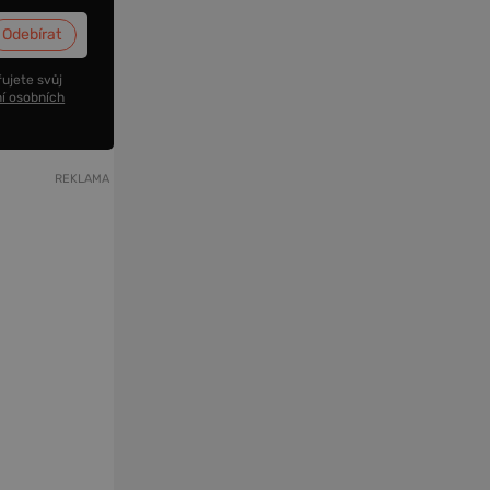
ujete svůj
í osobních
REKLAMA