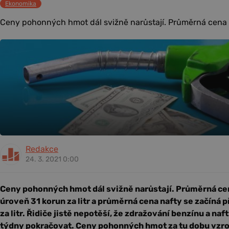
Ekonomika
Ceny pohonných hmot dál svižně narůstají. Průměrná cena b
Redakce
24. 3. 2021 0:00
Ceny pohonných hmot dál svižně narůstají. Průměrná cen
úroveň 31 korun za litr a průměrná cena nafty se začíná p
za litr. Řidiče jistě nepotěší, že zdražování benzínu a na
týdny pokračovat. Ceny pohonných hmot za tu dobu vzros