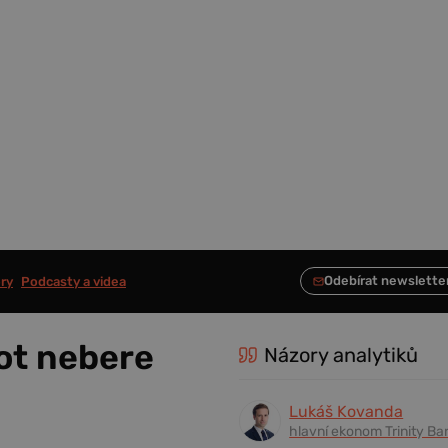
ry
Podcasty a videa
ot nebere
Názory analytiků
Lukáš Kovanda
hlavní ekonom Trinity Ba