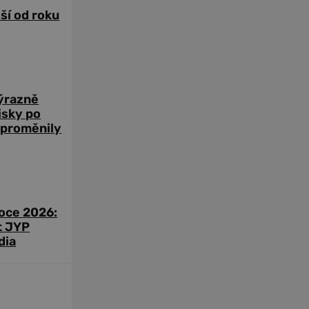
žší od roku
výrazně
zisky po
 proměnily
roce 2026:
t JYP
dia