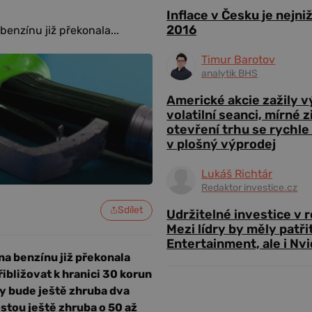
Inflace v Česku je nejni
2016
enzínu již překonala...
Timur Barotov
analytik BHS
Americké akcie zažily 
volatilní seanci, mírné 
otevření trhu se rychle
v plošný výprodej
Lukáš Richtár
Redaktor investice.cz
Sdílet
Udržitelné investice v 
Mezi lídry by měly patři
Entertainment, ale i Nvi
a benzínu již překonala
řibližovat k hranici 30 korun
fty bude ještě zhruba dva
tou ještě zhruba o 50 až