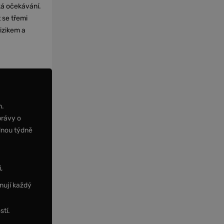
cká očekávání.
 se třemi
izikem a
m.
právy o
dnou týdně
,
nují každý
stí.