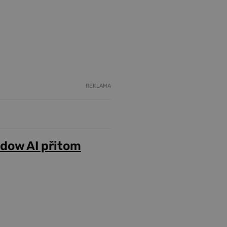
REKLAMA
adow AI přitom