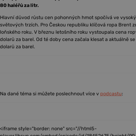
80 haléřů za litr.
Hlavní důvod růstu cen pohonných hmot spočívá ve vysok
světových trzích. Pro Českou republiku klíčová ropa Brent z
loňského roku. V březnu letošního roku vystoupala cena rop
dolarů za barel. Od té doby cena začala klesat a aktuálně s
dolarů za barel.
Na dané téma si můžete poslechnout více v
podcastu
:
<iframe style="border: none" src="//html5-
player.libsyn.com/embed/episode/id/18452675/height/90