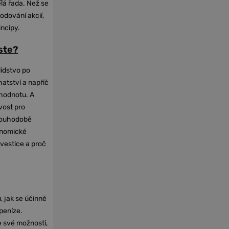
elá řada. Než se
odování akcií,
incipy.
oste?
lidstvo po
hatství a napříč
hodnotu. A
vost pro
dlouhodobě
onomické
nvestice a proč
, jak se účinně
 peníze.
e své možnosti,