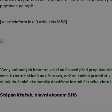
poptávce po ropě.
[sc:articleform id=10 articleid=1558]
"
Ceny pohonných hmot se vrací na úroveň před propuknutím
vede k růstu nákladů na přepravu, což se začíná promítat v
si tak do české ekonomiky dovážíme kromě černého zlata i si
Štěpán Křeček, hlavní ekonom BHS