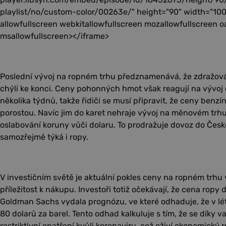
playlist/no/custom-color/00263e/" height="90" width="100
allowfullscreen webkitallowfullscreen mozallowfullscreen o
msallowfullscreen></iframe>
Poslední vývoj na ropném trhu předznamenává, že zdražová
chýlí ke konci. Ceny pohonných hmot však reagují na vývoj
několika týdnů, takže řidiči se musí připravit, že ceny benzín
porostou. Navíc jim do karet nehraje vývoj na měnovém trhu
oslabování koruny vůči dolaru. To prodražuje dovoz do České
samozřejmě týká i ropy.
V investičním světě je aktuální pokles ceny na ropném trhu
příležitost k nákupu. Investoři totiž očekávají, že cena ropy
Goldman Sachs vydala prognózu, ve které odhaduje, že v lé
80 dolarů za barel. Tento odhad kalkuluje s tím, že se díky v
restriktivní opatření kvůli koronaviru, což oživí ekonomický 