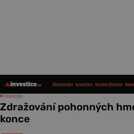
Ekonomika
Investice
Osobní finance
Názo
/
Ekonomika
Zdražování pohonných hm
konce