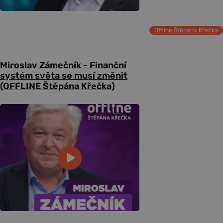
Offline Štěpána Křečka
Miroslav Zámečník - Finanční
systém světa se musí změnit
(OFFLINE Štěpána Křečka)