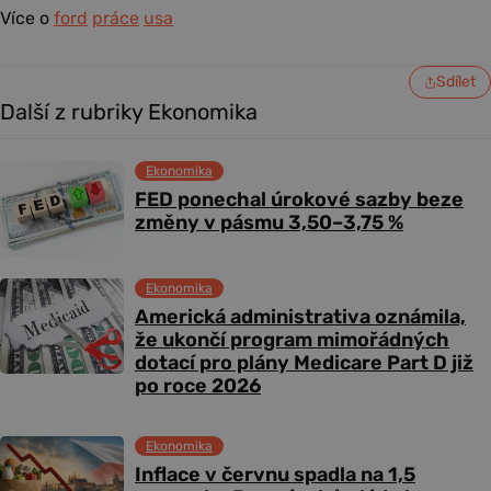
Více o
ford
práce
usa
Sdílet
Další z rubriky Ekonomika
Ekonomika
FED ponechal úrokové sazby beze
změny v pásmu 3,50–3,75 %
Ekonomika
Americká administrativa oznámila,
že ukončí program mimořádných
dotací pro plány Medicare Part D již
po roce 2026
Ekonomika
Inflace v červnu spadla na 1,5