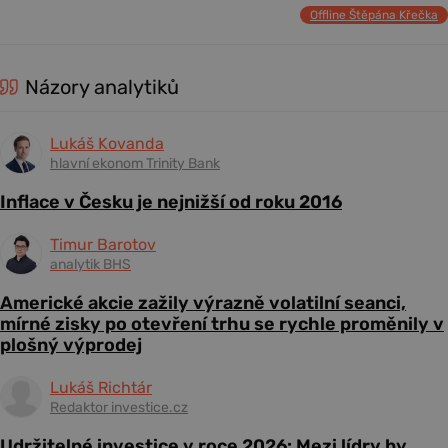
Offline Štěpána Křečka
Názory analytiků
Lukáš Kovanda
hlavní ekonom Trinity Bank
Inflace v Česku je nejnižší od roku 2016
Timur Barotov
analytik BHS
Americké akcie zažily výrazně volatilní seanci,
mírné zisky po otevření trhu se rychle proměnily v
plošný výprodej
Lukáš Richtár
Redaktor investice.cz
Udržitelné investice v roce 2026: Mezi lídry by