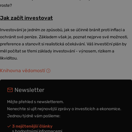
roste?
Jak začít investovat
Investování je jedním ze způsobů, jak se účinně bránit proti inflaci a
ochránit své peníze. Základem však je, poznat nejprve své možnosti,
preference a stanovit si realistická očekávání. Váš investiční plán by
měl počítat se třemi základy investování - výnosem, rizikem a
likviditou.
Knihovna vědomostí
Newsletter
Mějte přehled s newsletterem.
Nenechte si ujít nejnovější zprávy o investicích a ekonomice.
Jednou týdně vám pošleme:
3 nejčtenější články
s hodnotnými informacemi,