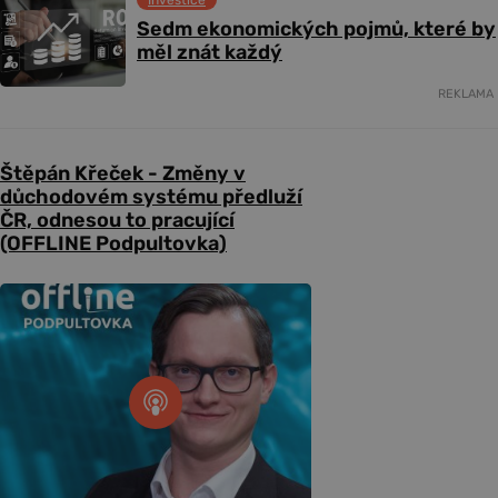
Sedm ekonomických pojmů, které by
měl znát každý
REKLAMA
Štěpán Křeček - Změny v
důchodovém systému předluží
ČR, odnesou to pracující
(OFFLINE Podpultovka)