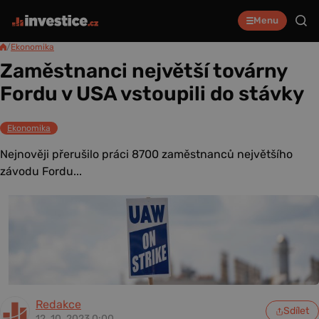
Menu
/
Ekonomika
Zaměstnanci největší továrny
Fordu v USA vstoupili do stávky
Ekonomika
Nejnověji přerušilo práci 8700 zaměstnanců největšího
závodu Fordu...
Redakce
Sdílet
12. 10. 2023 0:00