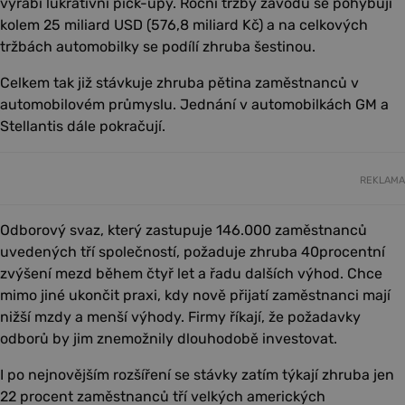
vyrábí lukrativní pick-upy. Roční tržby závodu se pohybují
kolem 25 miliard USD (576,8 miliard Kč) a na celkových
tržbách automobilky se podílí zhruba šestinou.
Celkem tak již stávkuje zhruba pětina zaměstnanců v
automobilovém průmyslu. Jednání v automobilkách GM a
Stellantis dále pokračují.
REKLAMA
Odborový svaz, který zastupuje 146.000 zaměstnanců
uvedených tří společností, požaduje zhruba 40procentní
zvýšení mezd během čtyř let a řadu dalších výhod. Chce
mimo jiné ukončit praxi, kdy nově přijatí zaměstnanci mají
nižší mzdy a menší výhody. Firmy říkají, že požadavky
odborů by jim znemožnily dlouhodobě investovat.
I po nejnovějším rozšíření se stávky zatím týkají zhruba jen
22 procent zaměstnanců tří velkých amerických