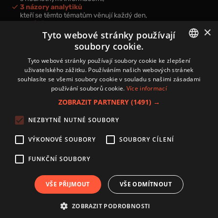
3 názory analytiků
kteří se těmto tématům věnují každý den,
nová videa a podcasty
×
k prohloubení vašich znalostí.
Tyto webové stránky používají
soubory cookie.
CZECH
Tyto webové stránky používají soubory cookie ke zlepšení
uživatelského zážitku. Používáním našich webových stránek
CZ
souhlasíte se všemi soubory cookie v souladu s našimi zásadami
Přihlášením k newsletteru vyjadřujete svůj souhlas s
podmínkami
používání souborů cookie.
Více informací
zpracování osobních údajů
.
ZOBRAZIT PARTNERY
(1491) →
Kontakt
NEZBYTNĚ NUTNÉ SOUBORY
Zásady používání souborů cookies
Zpracování osobních údajů
VÝKONOVÉ SOUBORY
SOUBORY CÍLENÍ
Autoři
Nastavení cookies
FUNKČNÍ SOUBORY
VŠE PŘIJMOUT
VŠE ODMÍTNOUT
Copyright 2024 © Investice.cz. Všechna práva vyhrazena.
ZOBRAZIT PODROBNOSTI
Publikování nebo další šíření obsahu serveru www.investice.cz není možné bez
souhlasu provozovatele portálu.