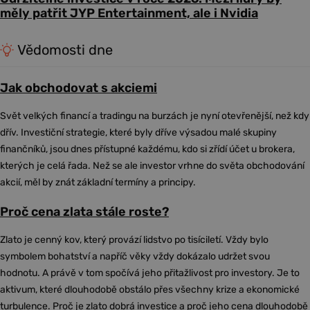
měly patřit JYP Entertainment, ale i Nvidia
Vědomosti dne
Jak obchodovat s akciemi
Svět velkých financí a tradingu na burzách je nyní otevřenější, než kdy
dřív. Investiční strategie, které byly dříve výsadou malé skupiny
finančníků, jsou dnes přístupné každému, kdo si zřídí účet u brokera,
kterých je celá řada. Než se ale investor vrhne do světa obchodování
akcií, měl by znát základní termíny a principy.
Proč cena zlata stále roste?
Zlato je cenný kov, který provází lidstvo po tisíciletí. Vždy bylo
symbolem bohatství a napříč věky vždy dokázalo udržet svou
hodnotu. A právě v tom spočívá jeho přitažlivost pro investory. Je to
aktivum, které dlouhodobě obstálo přes všechny krize a ekonomické
turbulence. Proč je zlato dobrá investice a proč jeho cena dlouhodobě