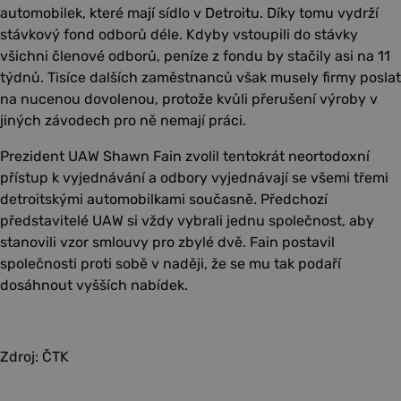
automobilek, které mají sídlo v Detroitu. Díky tomu vydrží
stávkový fond odborů déle. Kdyby vstoupili do stávky
všichni členové odborů, peníze z fondu by stačily asi na 11
týdnů. Tisíce dalších zaměstnanců však musely firmy poslat
na nucenou dovolenou, protože kvůli přerušení výroby v
jiných závodech pro ně nemají práci.
Prezident UAW Shawn Fain zvolil tentokrát neortodoxní
přístup k vyjednávání a odbory vyjednávají se všemi třemi
detroitskými automobilkami současně. Předchozí
představitelé UAW si vždy vybrali jednu společnost, aby
stanovili vzor smlouvy pro zbylé dvě. Fain postavil
společnosti proti sobě v naději, že se mu tak podaří
dosáhnout vyšších nabídek.
Zdroj: ČTK