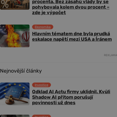
procenta. Bez zásahů vlády by se
pohybovala kolem dvou procent –
zde je výpočet
Ekonomika
Hlavním tématem dne byla prudká
eskalace napětí mezi USA a Íránem
REKLAMA
Nejnovější články
Investice
Odklad AI Actu firmy uklidnil. Kvůli
Shadow AI přitom porušují
povinnosti už dnes
Investice