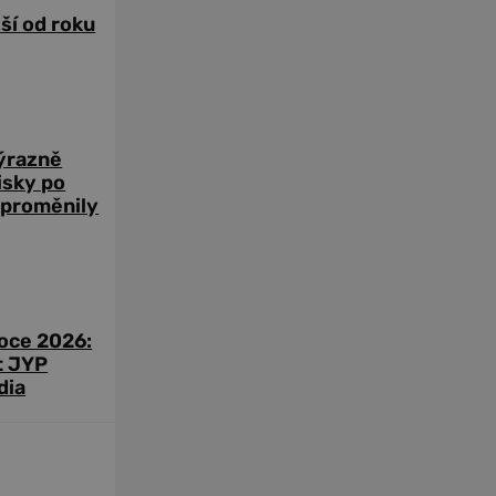
žší od roku
výrazně
zisky po
 proměnily
roce 2026:
t JYP
dia