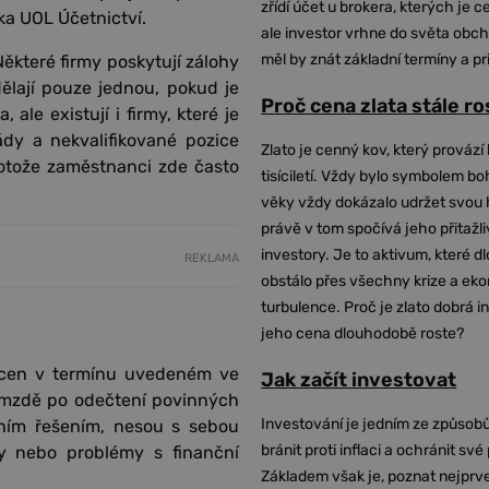
zřídí účet u brokera, kterých je c
ka UOL Účetnictví.
ale investor vrhne do světa obch
měl by znát základní termíny a pr
ěkteré firmy poskytují zálohy
ělají pouze jednou, pokud je
Proč cena zlata stále r
le existují i firmy, které je
dy a nekvalifikované pozice
Zlato je cenný kov, který provází 
protože zaměstnanci zde často
tisíciletí. Vždy bylo symbolem bo
věky vždy dokázalo udržet svou 
právě v tom spočívá jeho přitažli
investory. Je to aktivum, které 
REKLAMA
obstálo přes všechny krize a ek
turbulence. Proč je zlato dobrá i
jeho cena dlouhodobě roste?
acen v termínu uvedeném ve
Jak začít investovat
é mzdě po odečtení povinných
Investování je jedním ze způsobů
ním řešením, nesou s sebou
bránit proti inflaci a ochránit své
my nebo problémy s finanční
Základem však je, poznat nejprv