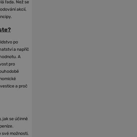
elá řada. Než se
odování akcií,
incipy.
oste?
lidstvo po
hatství a napříč
hodnotu. A
vost pro
dlouhodobě
onomické
nvestice a proč
, jak se účinně
 peníze.
e své možnosti,