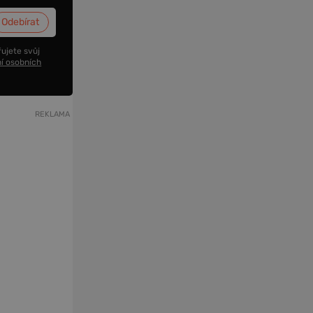
ujete svůj
í osobních
REKLAMA