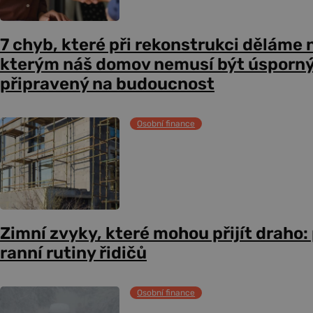
7 chyb, které při rekonstrukci děláme n
kterým náš domov nemusí být úsporný,
připravený na budoucnost
Osobní finance
Zimní zvyky, které mohou přijít draho:
ranní rutiny řidičů
Osobní finance