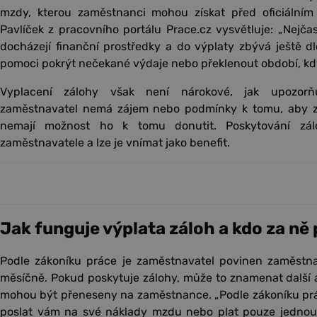
mzdy, kterou zaměstnanci mohou získat před oficiálním
Pavlíček z pracovního portálu Prace.cz vysvětluje: „Nejčastě
docházejí finanční prostředky a do výplaty zbývá ještě 
pomoci pokrýt nečekané výdaje nebo překlenout období, kdy
Vyplacení zálohy však není nárokové, jak upozorň
zaměstnavatel nemá zájem nebo podmínky k tomu, aby zá
nemají možnost ho k tomu donutit. Poskytování zál
zaměstnavatele a lze je vnímat jako benefit.
Jak funguje výplata záloh a kdo za ně 
Podle zákoníku práce je zaměstnavatel povinen zaměstn
měsíčně. Pokud poskytuje zálohy, může to znamenat další a
mohou být přeneseny na zaměstnance. „Podle zákoníku prá
poslat vám na své náklady mzdu nebo plat pouze jednou v