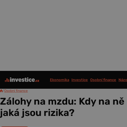
Ekonomika
Investice
Osobní finance
Názo
/
Osobní finance
Zálohy na mzdu: Kdy na ně
jaká jsou rizika?