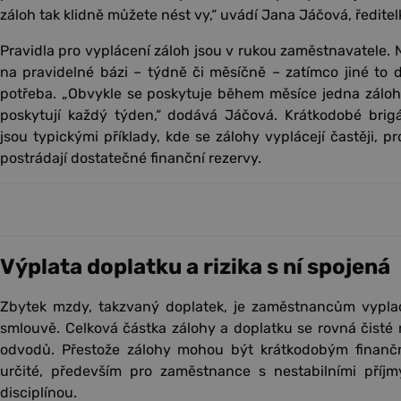
záloh tak klidně můžete nést vy,“ uvádí Jana Jáčová, ředitel
Pravidla pro vyplácení záloh jsou v rukou zaměstnavatele. N
na pravidelné bázi – týdně či měsíčně – zatímco jiné to d
potřeba. „Obvykle se poskytuje během měsíce jedna záloha, a
poskytují každý týden,“ dodává Jáčová. Krátkodobé brigá
jsou typickými příklady, kde se zálohy vyplácejí častěji, 
postrádají dostatečné finanční rezervy.
Výplata doplatku a rizika s ní spojená
Zbytek mzdy, takzvaný doplatek, je zaměstnancům vypl
smlouvě. Celková částka zálohy a doplatku se rovná čist
odvodů. Přestože zálohy mohou být krátkodobým finanč
určité, především pro zaměstnance s nestabilními příj
disciplínou.