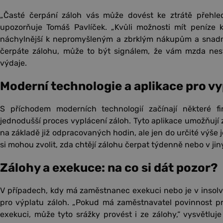
„Časté čerpání záloh vás může dovést ke ztrátě přehle
upozorňuje Tomáš Pavlíček. „Kvůli možnosti mít peníze k
náchylnější k nepromyšleným a zbrklým nákupům a snadněj
čerpáte zálohu, může to být signálem, že vám mzda nes
výdaje.
Moderní technologie a aplikace pro vy
S příchodem moderních technologií začínají některé fi
jednodušší proces vyplácení záloh. Tyto aplikace umožňuj
na základě již odpracovaných hodin, ale jen do určité výše 
si mohou zvolit, zda chtějí zálohu čerpat týdenně nebo v jin
Zálohy a exekuce: na co si dát pozor?
V případech, kdy má zaměstnanec exekuci nebo je v insolven
pro výplatu záloh. „Pokud má zaměstnavatel povinnost pr
exekuci, může tyto srážky provést i ze zálohy,“ vysvětlu