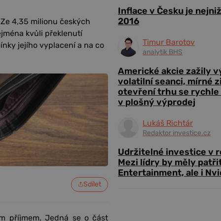
Inflace v Česku je nejni
2016
 Ze 4,35 milionu českých
ejména kvůli překlenutí
Timur Barotov
nky jejího vyplacení a na co
analytik BHS
Americké akcie zažily 
volatilní seanci, mírné 
otevření trhu se rychle
v plošný výprodej
Lukáš Richtár
Redaktor investice.cz
Udržitelné investice v 
Mezi lídry by měly patři
Entertainment, ale i Nvi
Sdílet
m příjmem. Jedná se o část