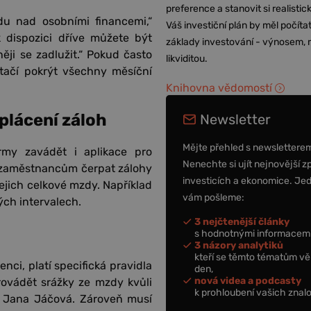
preference a stanovit si realisti
du nad osobními financemi,“
Váš investiční plán by měl počítat
 dispozici dříve můžete být
základy investování - výnosem, r
i se zadlužit.“ Pokud často
likviditou.
tačí pokrýt všechny měsíční
Knihovna vědomostí
plácení záloh
Newsletter
Mějte přehled s newslettere
rmy zavádět i aplikace pro
Nenechte si ujít nejnovější z
í zaměstnancům čerpat zálohy
investicích a ekonomice. Je
jejich celkové mzdy. Například
vám pošleme:
ých intervalech.
3 nejčtenější články
s hodnotnými informacemi
3 názory analytiků
kteří se těmto tématům vě
ci, platí specifická pravidla
den,
nová videa a podcasty
ovádět srážky ze mzdy kvůli
k prohloubení vašich znalo
je Jana Jáčová. Zároveň musí