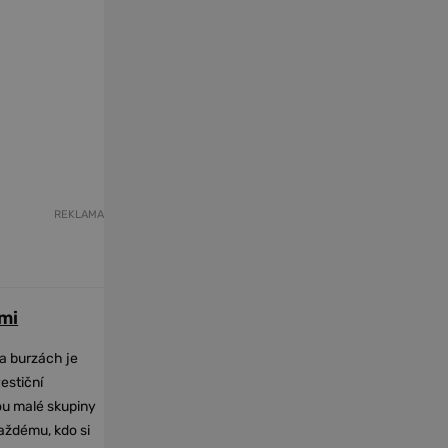
REKLAMA
mi
na burzách je
vestiční
dou malé skupiny
každému, kdo si