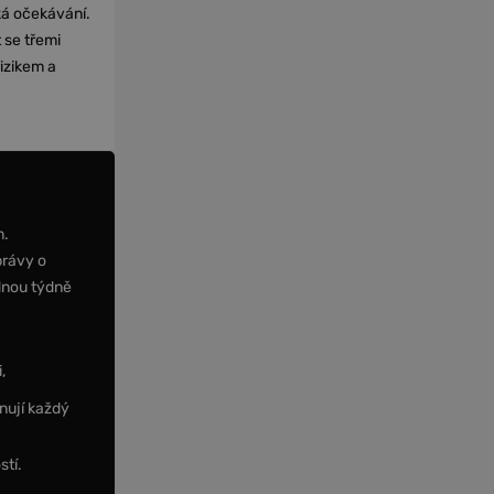
cká očekávání.
 se třemi
izikem a
m.
právy o
dnou týdně
,
nují každý
stí.