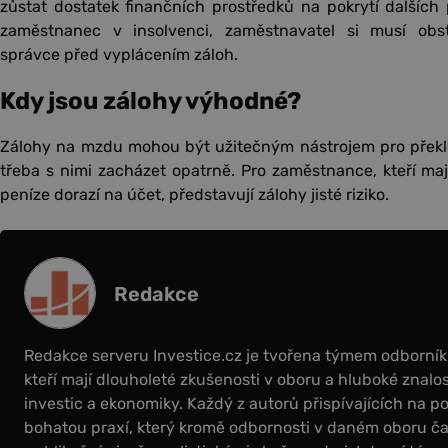
zůstat dostatek finančních prostředků na pokrytí dalšíc
zaměstnanec v insolvenci, zaměstnavatel si musí obst
správce před vyplácením záloh.
Kdy jsou zálohy výhodné?
Zálohy na mzdu mohou být užitečným nástrojem pro překlenu
třeba s nimi zacházet opatrně. Pro zaměstnance, kteří maj
peníze dorazí na účet, představují zálohy jisté riziko.
Redakce
Redakce serveru Investice.cz je tvořena týmem odborní
kteří mají dlouholeté zkušenosti v oboru a hluboké znalos
investic a ekonomiky. Každý z autorů přispívajících na por
bohatou praxí, který kromě odbornosti v daném oboru čas