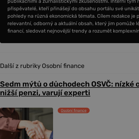
publikačními a žurnalistickými zkušenostmi. Interní tým 
přispěvatelé, kteří přinášejí do obsahu portálu své uniká
pohledy na různá ekonomická témata. Cílem redakce je 
relevantní, odborný a aktuální obsah, který jim pomůže l
financí, sledovat nejnovější trendy a rozumět komplex
Další z rubriky Osobní finance
Sedm mýtů o důchodech OSVČ: nízké 
nižší penzi, varují experti
Osobní finance