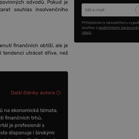
h povinných odvodů. Pokud je
arat souhlas insolvenčního
Přihlášením k newsletteru vyjadř
souhlas s
podmínkami zpracován
údajů
.
tí finančních obtíží, ale je
í tendenci utrácet dříve, než
Další články autora
ků na ekonomická témata,
ti finančních trhů,
tál je profesionál s
to disponuje i širokými