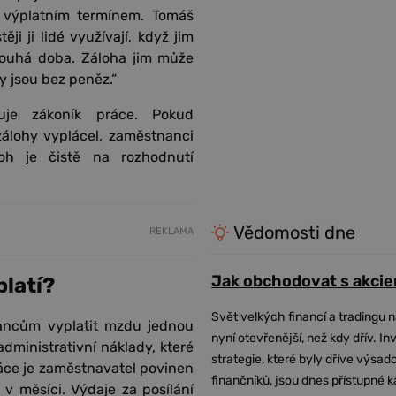
 výplatním termínem. Tomáš
ji ji lidé využívají, když jim
dlouhá doba. Záloha jim může
 jsou bez peněz.“
uje zákoník práce. Pokud
lohy vyplácel, zaměstnanci
oh je čistě na rozhodnutí
Vědomosti dne
REKLAMA
Jak obchodovat s akcie
platí?
Svět velkých financí a tradingu 
ancům vyplatit mzdu jednou
nyní otevřenější, než kdy dřív. In
dministrativní náklady, které
strategie, které byly dříve výsa
ce je zaměstnavatel povinen
finančníků, jsou dnes přístupné 
 měsíci. Výdaje za posílání