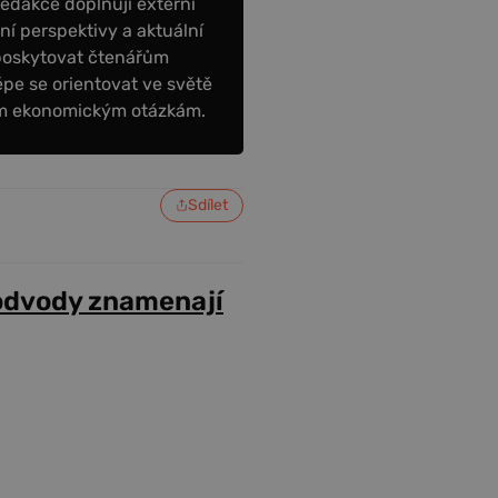
redakce doplňují externí
tní perspektivy a aktuální
poskytovat čtenářům
épe se orientovat ve světě
ním ekonomickým otázkám.
Sdílet
odvody znamenají