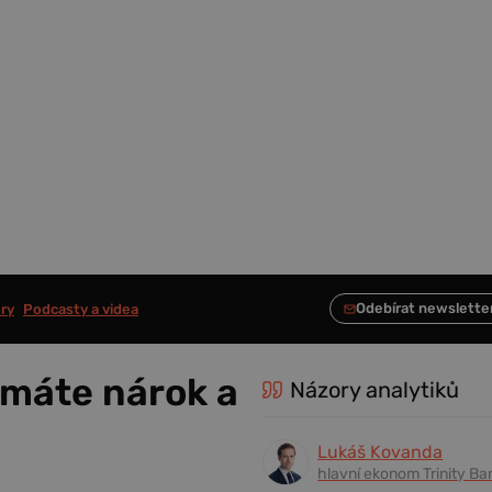
ry
Podcasty a videa
 máte nárok a
Názory analytiků
Lukáš Kovanda
hlavní ekonom Trinity Ba