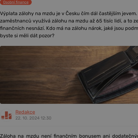
Osobní finance
Výplata zálohy na mzdu je v Česku čím dál častějším jevem.
zaměstnanců využívá zálohu na mzdu až 65 tisíc lidí, a to z
finančních nesnází. Kdo má na zálohu nárok, jaké jsou podmí
byste si měli dát pozor?
Redakce
22. 10. 2024 12:30
Záloha na mzdu není finančním bonusem ani dodatečný