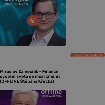
Offline Štěpána Křečka
Miroslav Zámečník - Finanční
systém světa se musí změnit
(OFFLINE Štěpána Křečka)