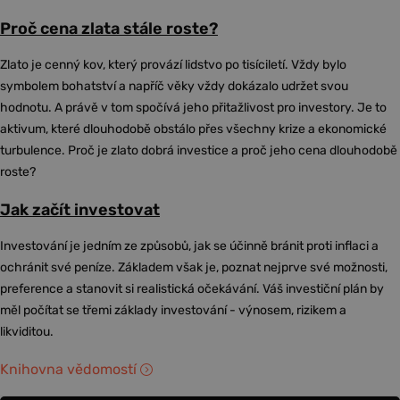
Proč cena zlata stále roste?
Zlato je cenný kov, který provází lidstvo po tisíciletí. Vždy bylo
symbolem bohatství a napříč věky vždy dokázalo udržet svou
hodnotu. A právě v tom spočívá jeho přitažlivost pro investory. Je to
aktivum, které dlouhodobě obstálo přes všechny krize a ekonomické
turbulence. Proč je zlato dobrá investice a proč jeho cena dlouhodobě
roste?
Jak začít investovat
Investování je jedním ze způsobů, jak se účinně bránit proti inflaci a
ochránit své peníze. Základem však je, poznat nejprve své možnosti,
preference a stanovit si realistická očekávání. Váš investiční plán by
měl počítat se třemi základy investování - výnosem, rizikem a
likviditou.
Knihovna vědomostí