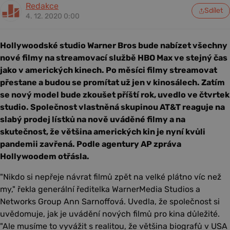
Redakce
Sdílet
4. 12. 2020 0:00
Hollywoodské studio Warner Bros bude nabízet všechny
nové filmy na streamovací službě HBO Max ve stejný čas
jako v amerických kinech. Po měsíci filmy streamovat
přestane a budou se promítat už jen v kinosálech. Zatím
se nový model bude zkoušet příští rok, uvedlo ve čtvrtek
studio. Společnost vlastněná skupinou AT&T reaguje na
slabý prodej lístků na nově uváděné filmy a na
skutečnost, že většina amerických kin je nyní kvůli
pandemii zavřená. Podle agentury AP zpráva
Hollywoodem otřásla.
"Nikdo si nepřeje návrat filmů zpět na velké plátno víc než
my," řekla generální ředitelka WarnerMedia Studios a
Networks Group Ann Sarnoffová. Uvedla, že společnost si
uvědomuje, jak je uvádění nových filmů pro kina důležité.
"Ale musíme to vyvážit s realitou, že většina biografů v USA