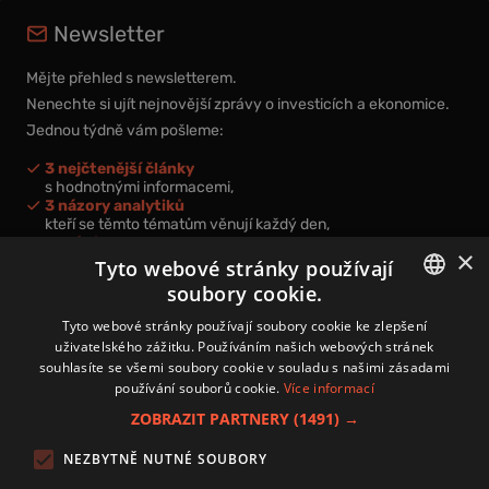
Newsletter
Mějte přehled s newsletterem.
Nenechte si ujít nejnovější zprávy o investicích a ekonomice.
Jednou týdně vám pošleme:
3 nejčtenější články
s hodnotnými informacemi,
3 názory analytiků
kteří se těmto tématům věnují každý den,
nová videa a podcasty
×
k prohloubení vašich znalostí.
Tyto webové stránky používají
soubory cookie.
CZECH
Tyto webové stránky používají soubory cookie ke zlepšení
uživatelského zážitku. Používáním našich webových stránek
CZ
souhlasíte se všemi soubory cookie v souladu s našimi zásadami
Přihlášením k newsletteru vyjadřujete svůj souhlas s
podmínkami
používání souborů cookie.
Více informací
zpracování osobních údajů
.
ZOBRAZIT PARTNERY
(1491) →
Kontakt
NEZBYTNĚ NUTNÉ SOUBORY
Zásady používání souborů cookies
Zpracování osobních údajů