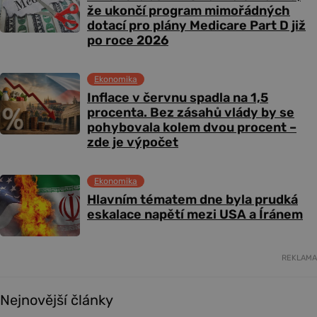
že ukončí program mimořádných
dotací pro plány Medicare Part D již
po roce 2026
Ekonomika
Inflace v červnu spadla na 1,5
procenta. Bez zásahů vlády by se
pohybovala kolem dvou procent –
zde je výpočet
Ekonomika
Hlavním tématem dne byla prudká
eskalace napětí mezi USA a Íránem
REKLAMA
Nejnovější články