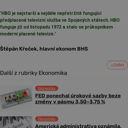
"
HBO je nejstarší a nejdéle nepřetržitě fungující
předplacená televizní služba ve Spojených státech. HBO
funguje již od listopadu 1972 a stalo se průkopníkem
moderní placené televize.
"
Štěpán Křeček, hlavní ekonom BHS
Sdílet
Další z rubriky Ekonomika
Ekonomika
FED ponechal úrokové sazby beze
změny v pásmu 3,50–3,75 %
Ekonomika
Americká administrativa oznámila,