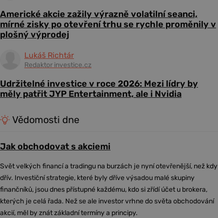
Americké akcie zažily výrazně volatilní seanci,
mírné zisky po otevření trhu se rychle proměnily v
plošný výprodej
Lukáš Richtár
Redaktor investice.cz
Udržitelné investice v roce 2026: Mezi lídry by
měly patřit JYP Entertainment, ale i Nvidia
Vědomosti dne
Jak obchodovat s akciemi
Svět velkých financí a tradingu na burzách je nyní otevřenější, než kdy
dřív. Investiční strategie, které byly dříve výsadou malé skupiny
finančníků, jsou dnes přístupné každému, kdo si zřídí účet u brokera,
kterých je celá řada. Než se ale investor vrhne do světa obchodování
akcií, měl by znát základní termíny a principy.