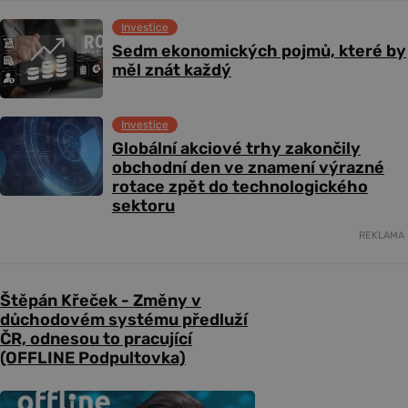
Investice
Sedm ekonomických pojmů, které by
měl znát každý
Investice
Globální akciové trhy zakončily
obchodní den ve znamení výrazné
rotace zpět do technologického
sektoru
REKLAMA
Štěpán Křeček - Změny v
důchodovém systému předluží
ČR, odnesou to pracující
(OFFLINE Podpultovka)