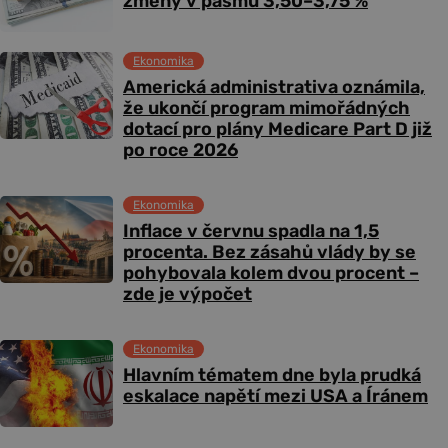
změny v pásmu 3,50–3,75 %
Ekonomika
Americká administrativa oznámila,
že ukončí program mimořádných
dotací pro plány Medicare Part D již
po roce 2026
Ekonomika
Inflace v červnu spadla na 1,5
procenta. Bez zásahů vlády by se
pohybovala kolem dvou procent –
zde je výpočet
Ekonomika
Hlavním tématem dne byla prudká
eskalace napětí mezi USA a Íránem