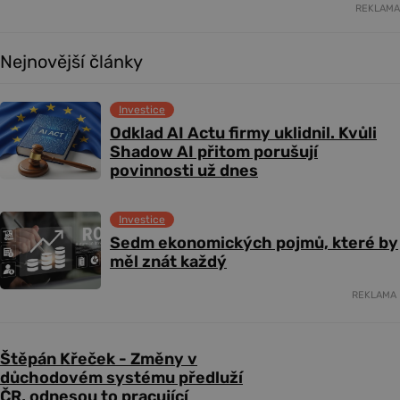
REKLAMA
Nejnovější články
Investice
Odklad AI Actu firmy uklidnil. Kvůli
Shadow AI přitom porušují
povinnosti už dnes
Investice
Sedm ekonomických pojmů, které by
měl znát každý
REKLAMA
Štěpán Křeček - Změny v
důchodovém systému předluží
ČR, odnesou to pracující