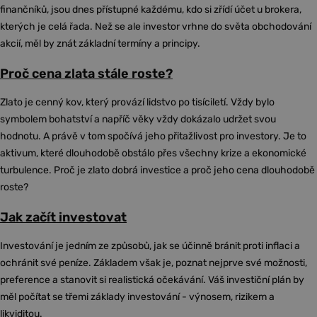
finančníků, jsou dnes přístupné každému, kdo si zřídí účet u brokera,
kterých je celá řada. Než se ale investor vrhne do světa obchodování
akcií, měl by znát základní termíny a principy.
Proč cena zlata stále roste?
Zlato je cenný kov, který provází lidstvo po tisíciletí. Vždy bylo
symbolem bohatství a napříč věky vždy dokázalo udržet svou
hodnotu. A právě v tom spočívá jeho přitažlivost pro investory. Je to
aktivum, které dlouhodobě obstálo přes všechny krize a ekonomické
turbulence. Proč je zlato dobrá investice a proč jeho cena dlouhodobě
roste?
Jak začít investovat
Investování je jedním ze způsobů, jak se účinně bránit proti inflaci a
ochránit své peníze. Základem však je, poznat nejprve své možnosti,
preference a stanovit si realistická očekávání. Váš investiční plán by
měl počítat se třemi základy investování - výnosem, rizikem a
likviditou.