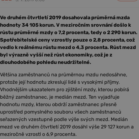
Ve druhém čtvrtletí 2019 dosahovala průměrná mzda
hodnoty 34 105 korun. V meziročním srovnání došlo k
růstu průměrné mzdy o 7,2 procenta, tedy o 2 290 korun.
Spotřebitelské ceny vzrostly pouze o 2,8 procenta, což
vedlo k reálnému růstu mezd o 4,3 procenta. Růst mezd
byl výrazně vyšší než růst ekonomiky, což je z
dlouhodobého pohledu neudržitelné.
Většina zaměstnanců na průměrnou mzdu nedosáhne,
protože její hodnotu zkreslují lidé s vysokými příjmy.
Vhodnějším ukazatelem pro zjištění mzdy, kterou pobírá
běžný zaměstnanec, je medián mezd. Ten vyjadřuje
hodnotu mzdy, kterou obdrží zaměstnanec přesně
uprostřed pomyslného souboru všech zaměstnanců
seřazených vzestupně podle výše svých mezd. Medián
mezd ve druhém čtvrtletí 2019 dosáhl výše 29 127 korun a
meziročně vzrostl o 6,9 procenta.