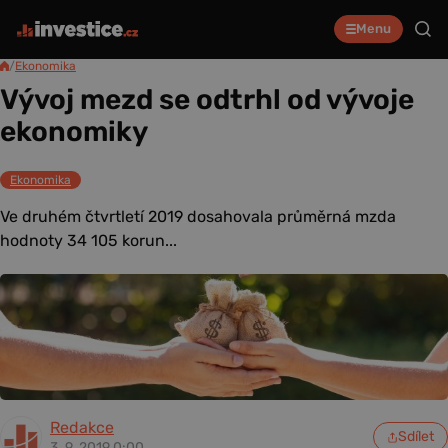
Menu
/
Ekonomika
Vývoj mezd se odtrhl od vývoje
ekonomiky
Ekonomika
Ve druhém čtvrtletí 2019 dosahovala průměrná mzda
hodnoty 34 105 korun...
Redakce
Sdílet
3. 9. 2019 0:00