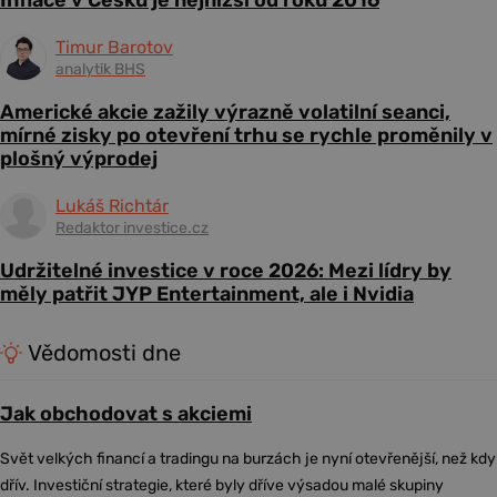
Inflace v Česku je nejnižší od roku 2016
Timur Barotov
analytik BHS
Americké akcie zažily výrazně volatilní seanci,
mírné zisky po otevření trhu se rychle proměnily v
plošný výprodej
Lukáš Richtár
Redaktor investice.cz
Udržitelné investice v roce 2026: Mezi lídry by
měly patřit JYP Entertainment, ale i Nvidia
Vědomosti dne
Jak obchodovat s akciemi
Svět velkých financí a tradingu na burzách je nyní otevřenější, než kdy
dřív. Investiční strategie, které byly dříve výsadou malé skupiny