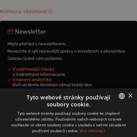
Knihovna vědomostí
Newsletter
Mějte přehled s newsletterem.
Nenechte si ujít nejnovější zprávy o investicích a ekonomice.
Jednou týdně vám pošleme:
3 nejčtenější články
s hodnotnými informacemi,
3 názory analytiků
kteří se těmto tématům věnují každý den,
nová videa a podcasty
×
k prohloubení vašich znalostí.
Tyto webové stránky používají
soubory cookie.
CZECH
Tyto webové stránky používají soubory cookie ke zlepšení
uživatelského zážitku. Používáním našich webových stránek
CZ
souhlasíte se všemi soubory cookie v souladu s našimi zásadami
Přihlášením k newsletteru vyjadřujete svůj souhlas s
podmínkami
používání souborů cookie.
Více informací
zpracování osobních údajů
.