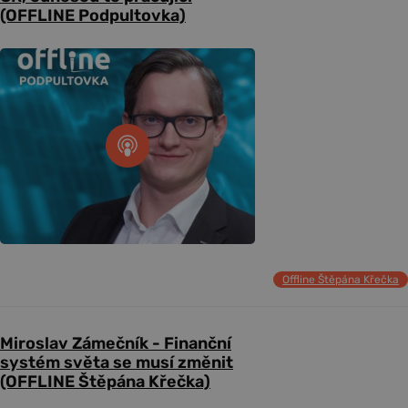
(OFFLINE Podpultovka)
Offline Štěpána Křečka
Miroslav Zámečník - Finanční
systém světa se musí změnit
(OFFLINE Štěpána Křečka)