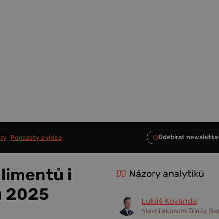
ry
Podcasty a videa
limentů i
Názory analytiků
u 2025
Lukáš Kovanda
hlavní ekonom Trinity Ba