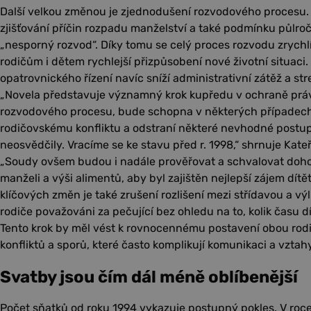
Další velkou změnou je zjednodušení rozvodového procesu. 
zjišťování příčin rozpadu manželství a také podmínku půlroč
„nesporný rozvod“. Díky tomu se celý proces rozvodu zrychl
rodičům i dětem rychlejší přizpůsobení nové životní situaci
opatrovnického řízení navíc sníží administrativní zátěž a s
„Novela představuje významný krok kupředu v ochraně práv
rozvodového procesu, bude schopna v některých případech
rodičovskému konfliktu a odstraní některé nevhodné postupy
neosvědčily. Vracíme se ke stavu před r. 1998,“ shrnuje Kate
„Soudy ovšem budou i nadále prověřovat a schvalovat doh
manželi a výši alimentů, aby byl zajištěn nejlepší zájem dítě
klíčových změn je také zrušení rozlišení mezi střídavou a 
rodiče považováni za pečující bez ohledu na to, kolik času dí
Tento krok by měl vést k rovnocennému postavení obou rodič
konfliktů a sporů, které často komplikují komunikaci a vztahy
Svatby jsou čím dál méně oblíbenější
Počet sňatků od roku 1994 vykazuje postupný pokles. V roce 