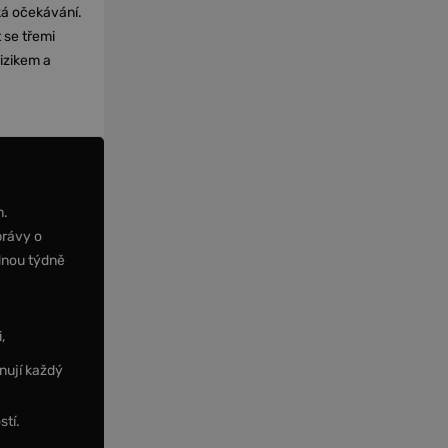
cká očekávání.
 se třemi
izikem a
m.
právy o
dnou týdně
,
nují každý
stí.