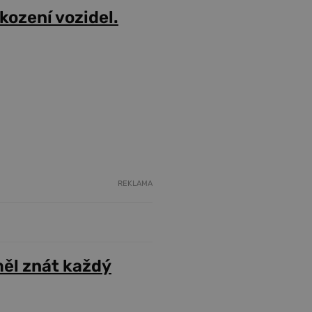
škození vozidel.
REKLAMA
ěl znát každý