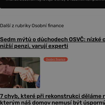
Další z rubriky Osobní finance
Sedm mýtů o důchodech OSVČ: nízké 
nižší penzi, varují experti
Osobní finance
7 chyb, které při rekonstrukci děláme n
kterým náš domov nemusí být úsporný,