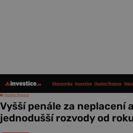
Ekonomika
Investice
Osobní finance
Názo
/
Osobní finance
Vyšší penále za neplacení a
jednodušší rozvody od rok