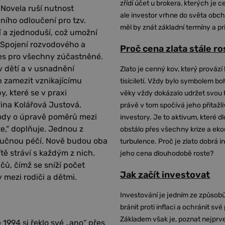
zřídí účet u brokera, kterých je c
Novela ruší nutnost
ale investor vrhne do světa obch
ního odloučení pro tzv.
měl by znát základní termíny a pr
í a zjednoduší, což umožní
. Spojení rozvodového a
Proč cena zlata stále r
tres pro všechny zúčastněné.
 dětí a v usnadnění
Zlato je cenný kov, který provází 
 zamezit vznikajícímu
tisíciletí. Vždy bylo symbolem bo
, které se v praxi
věky vždy dokázalo udržet svou 
řina Kolářová Justová.
právě v tom spočívá jeho přitažli
ody o úpravě poměrů mezi
investory. Je to aktivum, které 
te,“ doplňuje. Jednou z
obstálo přes všechny krize a ek
výlučnou péčí. Nově budou oba
turbulence. Proč je zlato dobrá i
tě stráví s každým z nich.
jeho cena dlouhodobě roste?
ů, čímž se sníží počet
Jak začít investovat
 mezi rodiči a dětmi.
Investování je jedním ze způsobů
bránit proti inflaci a ochránit své
Základem však je, poznat nejprv
1994 si řeklo své „ano“ přes