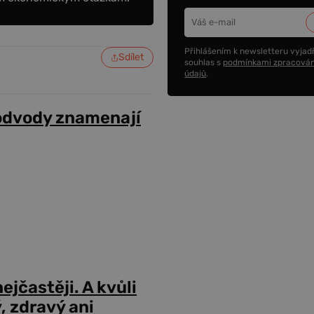
Přihlášením k newsletteru vyjadř
Sdílet
souhlas s
podmínkami zpracován
údajů
.
odvody znamenají
ejčastěji. A kvůli
 zdravý ani