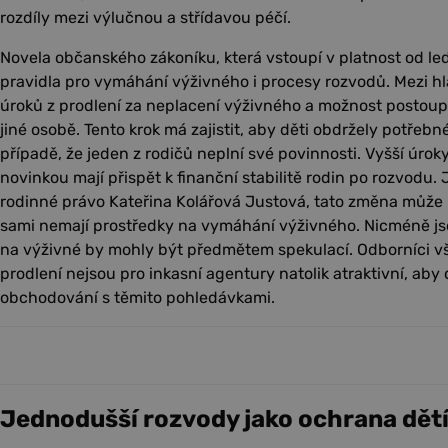
rozdíly mezi výlučnou a střídavou péčí.
Novela občanského zákoníku, která vstoupí v platnost od l
pravidla pro vymáhání výživného i procesy rozvodů. Mezi hl
úroků z prodlení za neplacení výživného a možnost postou
jiné osobě. Tento krok má zajistit, aby děti obdržely potřebn
případě, že jeden z rodičů neplní své povinnosti. Vyšší úroky
novinkou mají přispět k finanční stabilitě rodin po rozvodu.
rodinné právo Kateřina Kolářová Justová, tato změna může b
sami nemají prostředky na vymáhání výživného. Nicméně js
na výživné by mohly být předmětem spekulací. Odborníci vša
prodlení nejsou pro inkasní agentury natolik atraktivní, aby
obchodování s těmito pohledávkami.
Jednodušší rozvody jako ochrana dět