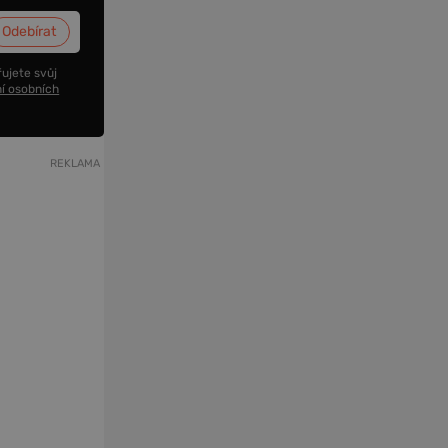
ujete svůj
í osobních
REKLAMA