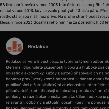
58 tisíc párů, avšak v roce 2003 toto číslo kleslo na přibližně
nastal v roce 2013, kdy se vzalo pouhých 43 tisíc párů. Pře
rostly, stále jsou nižší než dříve. Na druhé straně počet ro
klesá, v roce 2023 dosáhl svého minima za posledních 30 let
Redakce
Redakce serveru Investice.cz je tvořena týmem odborní
kteří mají dlouholeté zkušenosti v oboru a hluboké znalos
investic a ekonomiky. Každý z autorů přispívajících na por
bohatou praxí, který kromě odbornosti v daném oboru čas
publikačními a žurnalistickými zkušenostmi. Interní tým 
přispěvatelé, kteří přinášejí do obsahu portálu své uniká
pohledy na různá ekonomická témata. Cílem redakce je 
relevantní, odborný a aktuální obsah, který jim pomůže l
financí, sledovat nejnovější trendy a rozumět komplex