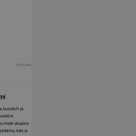
REKLAMA
mi
na burzách je
vestiční
dou malé skupiny
každému, kdo si