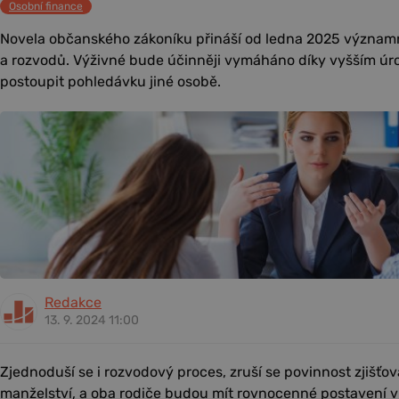
Osobní finance
Novela občanského zákoníku přináší od ledna 2025 význam
a rozvodů. Výživné bude účinněji vymáháno díky vyšším úr
postoupit pohledávku jiné osobě.
Redakce
13. 9. 2024 11:00
Zjednoduší se i rozvodový proces, zruší se povinnost zjišťo
manželství, a oba rodiče budou mít rovnocenné postavení v p