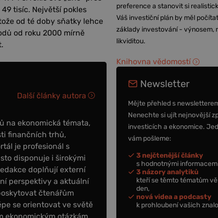
preference a stanovit si realisti
 49 tisíc. Největší pokles
Váš investiční plán by měl počítat
stože od té doby sňatky lehce
základy investování - výnosem, r
zvodů od roku 2000 mírně
likviditou.
.
Knihovna vědomostí
Newsletter
Další články autora
Mějte přehled s newslettere
Nenechte si ujít nejnovější z
ků na ekonomická témata,
investicích a ekonomice. Je
ti finančních trhů,
vám pošleme:
tál je profesionál s
3 nejčtenější články
to disponuje i širokými
s hodnotnými informacemi
redakce doplňují externí
3 názory analytiků
kteří se těmto tématům vě
tní perspektivy a aktuální
den,
poskytovat čtenářům
nová videa a podcasty
épe se orientovat ve světě
k prohloubení vašich znalo
ním ekonomickým otázkám.