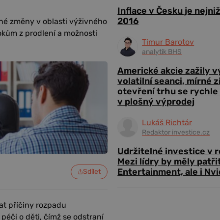
Inflace v Česku je nejni
2016
né změny v oblasti výživného
okům z prodlení a možnosti
Timur Barotov
analytik BHS
Americké akcie zažily 
volatilní seanci, mírné 
otevření trhu se rychle
v plošný výprodej
Lukáš Richtár
Redaktor investice.cz
Udržitelné investice v 
Mezi lídry by měly patři
Entertainment, ale i Nvi
Sdílet
vat příčiny rozpadu
éči o děti, čímž se odstraní