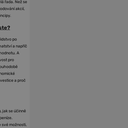
elá řada. Než se
odování akcií,
incipy.
oste?
lidstvo po
hatství a napříč
hodnotu. A
vost pro
dlouhodobě
onomické
nvestice a proč
, jak se účinně
 peníze.
e své možnosti,