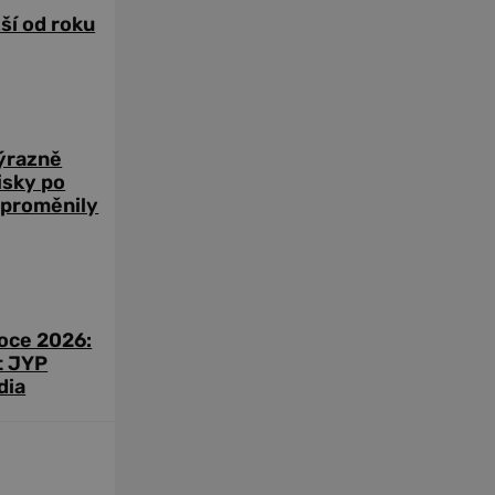
žší od roku
výrazně
zisky po
 proměnily
roce 2026:
t JYP
dia