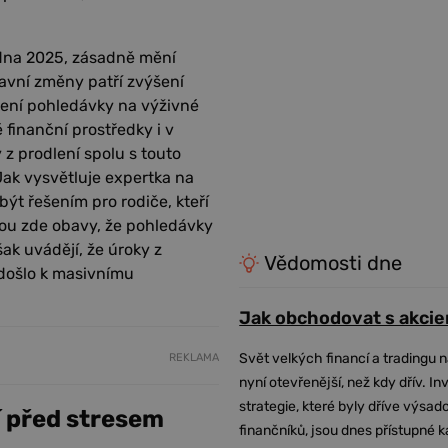
edna 2025, zásadně mění
avní změny patří zvýšení
pení pohledávky na výživné
é finanční prostředky i v
 z prodlení spolu s touto
 Jak vysvětluje expertka na
ýt řešením pro rodiče, kteří
ou zde obavy, že pohledávky
k uvádějí, že úroky z
Vědomosti dne
 došlo k masivnímu
Jak obchodovat s akcie
Svět velkých financí a tradingu 
REKLAMA
nyní otevřenější, než kdy dřív. In
strategie, které byly dříve výsa
í před stresem
finančníků, jsou dnes přístupné 