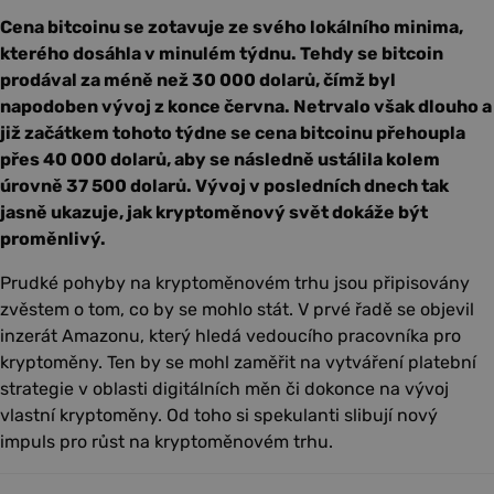
Cena bitcoinu se zotavuje ze svého lokálního minima,
kterého dosáhla v minulém týdnu. Tehdy se bitcoin
prodával za méně než 30 000 dolarů, čímž byl
napodoben vývoj z konce června. Netrvalo však dlouho a
již začátkem tohoto týdne se cena bitcoinu přehoupla
přes 40 000 dolarů, aby se následně ustálila kolem
úrovně 37 500 dolarů. Vývoj v posledních dnech tak
jasně ukazuje, jak kryptoměnový svět dokáže být
proměnlivý.
Prudké pohyby na kryptoměnovém trhu jsou připisovány
zvěstem o tom, co by se mohlo stát. V prvé řadě se objevil
inzerát Amazonu, který hledá vedoucího pracovníka pro
kryptoměny. Ten by se mohl zaměřit na vytváření platební
strategie v oblasti digitálních měn či dokonce na vývoj
vlastní kryptoměny. Od toho si spekulanti slibují nový
impuls pro růst na kryptoměnovém trhu.