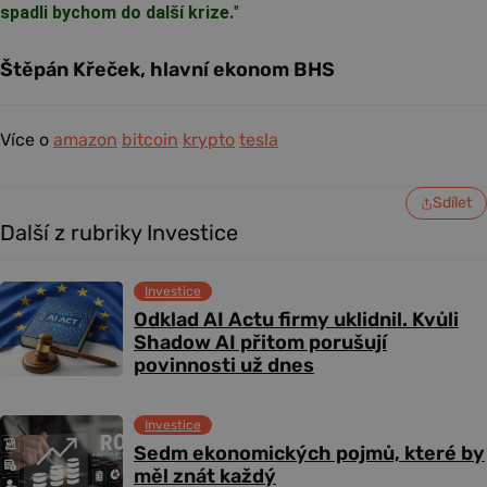
spadli bychom do další krize.
"
Štěpán Křeček, hlavní ekonom BHS
Více o
amazon
bitcoin
krypto
tesla
Sdílet
Další z rubriky Investice
Investice
Odklad AI Actu firmy uklidnil. Kvůli
Shadow AI přitom porušují
povinnosti už dnes
Investice
Sedm ekonomických pojmů, které by
měl znát každý