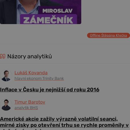
Offline Štěpána Křečka
Názory analytiků
Lukáš Kovanda
hlavní ekonom Trinity Bank
Inflace v Česku je nejnižší od roku 2016
Timur Barotov
analytik BHS
Americké akcie zažily výrazně volatilní seanci,
mírné zisky po otevření trhu se rychle proměnily v