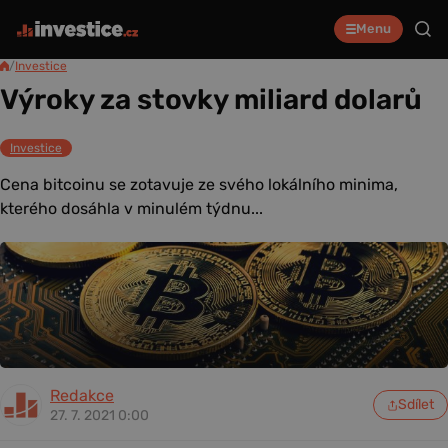
Menu
/
Investice
Výroky za stovky miliard dolarů
Investice
Cena bitcoinu se zotavuje ze svého lokálního minima,
kterého dosáhla v minulém týdnu...
Redakce
Sdílet
27. 7. 2021 0:00