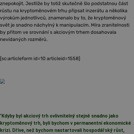
znepokojit. Jestliže by totiž skutečně šlo podstatnou část
růstu na kryptoměnovém trhu připsat inzerátu a několika
výrokům jednotlivců, znamenalo by to, že kryptoměnový
svět je snadno náchylný k manipulacím. Míra zranitelnosti
by přitom ve srovnání s akciovým trhem dosahovala
nevídaných rozměrů.
[sc:articleform id=10 articleid=1558]
"
Kdyby byl akciový trh ovlivnitelný stejně snadno jako
kryptoměnový trh, byli bychom v permanentní ekonomické
krizi. Dříve, než bychom nastartovali hospodářský růst,