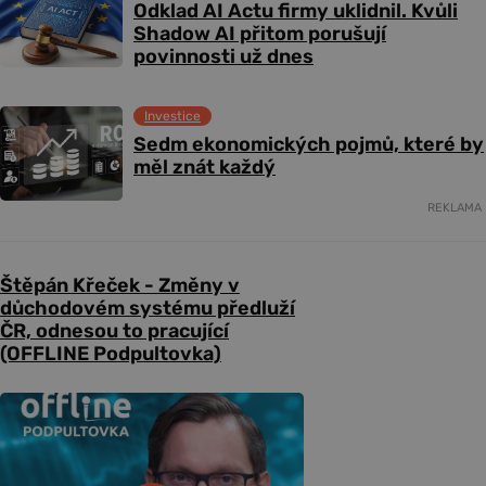
Odklad AI Actu firmy uklidnil. Kvůli
Shadow AI přitom porušují
povinnosti už dnes
Investice
Sedm ekonomických pojmů, které by
měl znát každý
REKLAMA
Štěpán Křeček - Změny v
důchodovém systému předluží
ČR, odnesou to pracující
(OFFLINE Podpultovka)