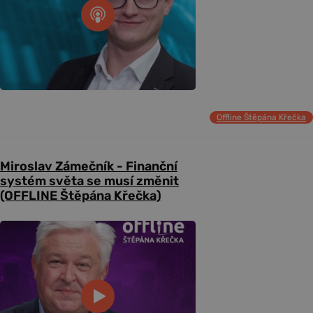
Offline Štěpána Křečka
Miroslav Zámečník - Finanční
systém světa se musí změnit
(OFFLINE Štěpána Křečka)