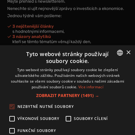
Mějte přehled s newsletterem.
Nenechte si ujít nejnovější zprávy o investicích a ekonomice.
Jednou týdně vám pošleme:
3 nejčtenější články
s hodnotnými informacemi,
3 názory analytiků
kteří se těmto tématům věnují každý den,
nová videa a podcasty
×
k prohloubení vašich znalostí.
Tyto webové stránky používají
soubory cookie.
CZECH
Tyto webové stránky používají soubory cookie ke zlepšení
uživatelského zážitku. Používáním našich webových stránek
CZ
souhlasíte se všemi soubory cookie v souladu s našimi zásadami
Přihlášením k newsletteru vyjadřujete svůj souhlas s
podmínkami
používání souborů cookie.
Více informací
zpracování osobních údajů
.
ZOBRAZIT PARTNERY
(1491) →
Kontakt
NEZBYTNĚ NUTNÉ SOUBORY
Zásady používání souborů cookies
Zpracování osobních údajů
VÝKONOVÉ SOUBORY
SOUBORY CÍLENÍ
Autoři
Nastavení cookies
FUNKČNÍ SOUBORY