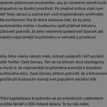
skalním příznivcem kryptoměn, aby je následně odmítl kvůli
dopadům na životní prostředí. Po značné kritice však nyní
šéf Tesly obrací a začíná být vůči kryptoměnám smířlivější.
Na konferenci The B-Word dokonce řekl, že by jeho
automobilka mohla v budoucnu opět přijímat bitcoiny.
Zároveň potvrdil, že jeho vesmírná společnost SpaceX dál
vlastní nejznámější kryptoměnu a nehodlá ji prodávat.
Aby toho všeho nebylo málo, bitcoin podpořil i šéf sociální
sítě Twitter Jack Dorsey. Ten se na bitcoin dívá ideologicky
a myslí si, že nejznámější kryptoměna pomůže k dosažení
světového míru. Jack Dorsey přitom potvrdil, že s bitcoinem
počítá při budoucím rozvoji své populární sociální sítě.
Tržní kapitalizace kryptoměn se po zmíněných událostech
zvýšila téměř o 300 miliard dolarů. To by nás mělo