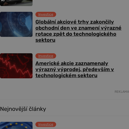
Investice
Globální akciové trhy zakončily
obchodní den ve znamení výrazné
rotace zpět do technologického
sektoru
Investice
Americké akcie zaznamenaly
výrazný výprodej, především v
technologickém sektoru
REKLAMA
Nejnovější články
Investice