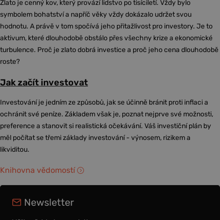
Zlato je cenný kov, který provází lidstvo po tisíciletí. Vždy bylo
symbolem bohatství a napříč věky vždy dokázalo udržet svou
hodnotu. A právě v tom spočívá jeho přitažlivost pro investory. Je to
aktivum, které dlouhodobě obstálo přes všechny krize a ekonomické
turbulence. Proč je zlato dobrá investice a proč jeho cena dlouhodobě
roste?
Jak začít investovat
Investování je jedním ze způsobů, jak se účinně bránit proti inflaci a
ochránit své peníze. Základem však je, poznat nejprve své možnosti,
preference a stanovit si realistická očekávání. Váš investiční plán by
měl počítat se třemi základy investování - výnosem, rizikem a
likviditou.
Knihovna vědomostí
Newsletter