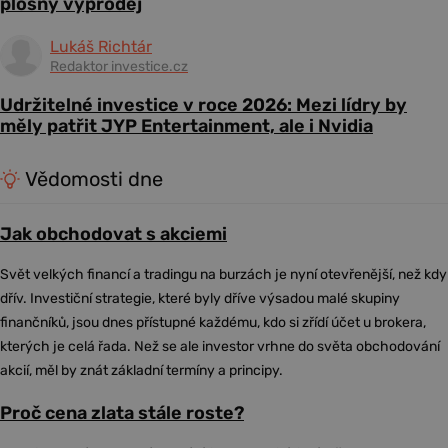
plošný výprodej
Lukáš Richtár
Redaktor investice.cz
Udržitelné investice v roce 2026: Mezi lídry by
měly patřit JYP Entertainment, ale i Nvidia
Vědomosti dne
Jak obchodovat s akciemi
Svět velkých financí a tradingu na burzách je nyní otevřenější, než kdy
dřív. Investiční strategie, které byly dříve výsadou malé skupiny
finančníků, jsou dnes přístupné každému, kdo si zřídí účet u brokera,
kterých je celá řada. Než se ale investor vrhne do světa obchodování
akcií, měl by znát základní termíny a principy.
Proč cena zlata stále roste?