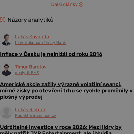
Další články
Názory analytiků
Lukáš Kovanda
hlavní ekonom Trinity Bank
Inflace v Česku je nejnižší od roku 2016
Timur Barotov
analytik BHS
Americké akcie zažily výrazně volatilní seanci,
mírné zisky po otevření trhu se rychle proměnily v
plošný výprodej
Lukáš Richtár
Redaktor investice.cz
Udržitelné investice v roce 2026: Mezi lídry by
měly patřit JYP Entertainment, ale i Nvidia