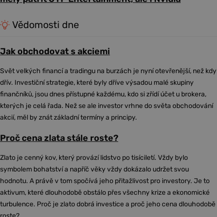
Vědomosti dne
Jak obchodovat s akciemi
Svět velkých financí a tradingu na burzách je nyní otevřenější, než kdy
dřív. Investiční strategie, které byly dříve výsadou malé skupiny
finančníků, jsou dnes přístupné každému, kdo si zřídí účet u brokera,
kterých je celá řada. Než se ale investor vrhne do světa obchodování
akcií, měl by znát základní termíny a principy.
Proč cena zlata stále roste?
Zlato je cenný kov, který provází lidstvo po tisíciletí. Vždy bylo
symbolem bohatství a napříč věky vždy dokázalo udržet svou
hodnotu. A právě v tom spočívá jeho přitažlivost pro investory. Je to
aktivum, které dlouhodobě obstálo přes všechny krize a ekonomické
turbulence. Proč je zlato dobrá investice a proč jeho cena dlouhodobě
roste?