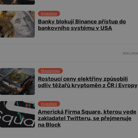
Investice
Banky blokují Binance přístup do
bankovního systému v USA
REKLAMA
Ekonomika
Rostoucí ceny elektřiny způsobili
odliv těžařů kryptoměn z ČR i Evropy
Investice
Americká Firma Square, kterou vede
zakladatel Twitteru, se přejmenuje
na Block