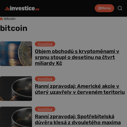
Menu
/
bitcoin
bitcoin
Investice
Objem obchodů s kryptoměnami v
srpnu stoupl o desetinu na čtvrt
miliardy Kč
Investice
Ranní zpravodaj: Americké akcie v
úterý uzavřely v červeném teritoriu
Investice
Ranní zpravodaj: Spotřebitelská
důvěra klesá z dvouletého maxima