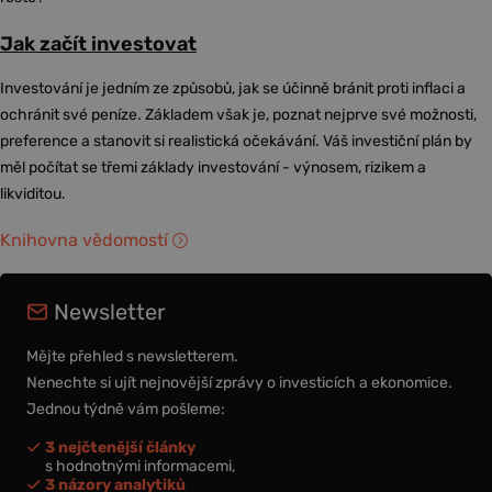
Jak začít investovat
Investování je jedním ze způsobů, jak se účinně bránit proti inflaci a
ochránit své peníze. Základem však je, poznat nejprve své možnosti,
preference a stanovit si realistická očekávání. Váš investiční plán by
měl počítat se třemi základy investování - výnosem, rizikem a
likviditou.
Knihovna vědomostí
Newsletter
Mějte přehled s newsletterem.
Nenechte si ujít nejnovější zprávy o investicích a ekonomice.
Jednou týdně vám pošleme:
3 nejčtenější články
s hodnotnými informacemi,
3 názory analytiků