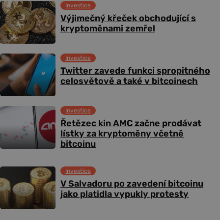
Investice
Výjimečný křeček obchodující s
kryptoměnami zemřel
Investice
Twitter zavede funkci spropitného
celosvětově a také v bitcoinech
Investice
Řetězec kin AMC začne prodávat
lístky za kryptoměny včetně
bitcoinu
Investice
V Salvadoru po zavedení bitcoinu
jako platidla vypukly protesty