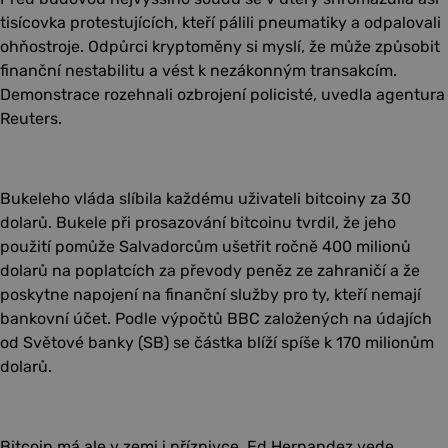
tisícovka protestujících, kteří pálili pneumatiky a odpalovali
ohňostroje. Odpůrci kryptoměny si myslí, že může způsobit
finanční nestabilitu a vést k nezákonným transakcím.
Demonstrace rozehnali ozbrojení policisté, uvedla agentura
Reuters.
Bukeleho vláda slíbila každému uživateli bitcoiny za 30
dolarů. Bukele při prosazování bitcoinu tvrdil, že jeho
použití pomůže Salvadorcům ušetřit ročně 400 milionů
dolarů na poplatcích za převody peněz ze zahraničí a že
poskytne napojení na finanční služby pro ty, kteří nemají
bankovní účet. Podle výpočtů BBC založených na údajích
od Světové banky (SB) se částka blíží spíše k 170 milionům
dolarů.
Bitcoin má ale v zemi i příznivce. Ed Hernandez vede