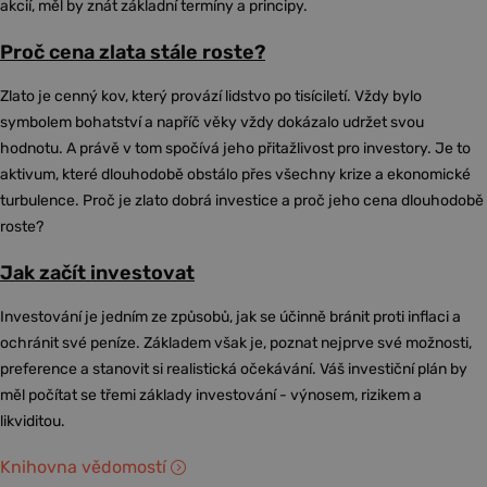
akcií, měl by znát základní termíny a principy.
Proč cena zlata stále roste?
Zlato je cenný kov, který provází lidstvo po tisíciletí. Vždy bylo
symbolem bohatství a napříč věky vždy dokázalo udržet svou
hodnotu. A právě v tom spočívá jeho přitažlivost pro investory. Je to
aktivum, které dlouhodobě obstálo přes všechny krize a ekonomické
turbulence. Proč je zlato dobrá investice a proč jeho cena dlouhodobě
roste?
Jak začít investovat
Investování je jedním ze způsobů, jak se účinně bránit proti inflaci a
ochránit své peníze. Základem však je, poznat nejprve své možnosti,
preference a stanovit si realistická očekávání. Váš investiční plán by
měl počítat se třemi základy investování - výnosem, rizikem a
likviditou.
Knihovna vědomostí