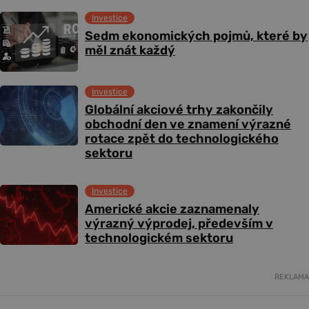
Investice
Sedm ekonomických pojmů, které by
měl znát každý
Investice
Globální akciové trhy zakončily
obchodní den ve znamení výrazné
rotace zpět do technologického
sektoru
Investice
Americké akcie zaznamenaly
výrazný výprodej, především v
technologickém sektoru
REKLAMA