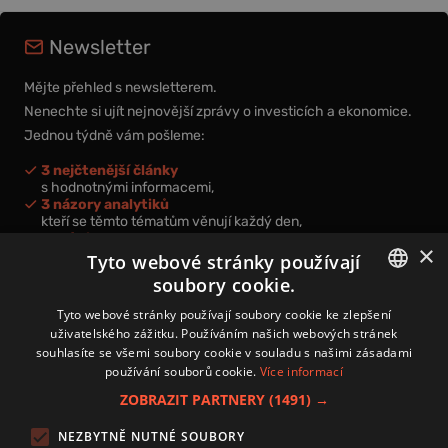
Newsletter
Mějte přehled s newsletterem.
Nenechte si ujít nejnovější zprávy o investicích a ekonomice.
Jednou týdně vám pošleme:
3 nejčtenější články
s hodnotnými informacemi,
3 názory analytiků
kteří se těmto tématům věnují každý den,
nová videa a podcasty
×
k prohloubení vašich znalostí.
Tyto webové stránky používají
soubory cookie.
CZECH
Tyto webové stránky používají soubory cookie ke zlepšení
uživatelského zážitku. Používáním našich webových stránek
CZ
souhlasíte se všemi soubory cookie v souladu s našimi zásadami
Přihlášením k newsletteru vyjadřujete svůj souhlas s
podmínkami
používání souborů cookie.
Více informací
zpracování osobních údajů
.
ZOBRAZIT PARTNERY
(1491) →
Kontakt
NEZBYTNĚ NUTNÉ SOUBORY
Zásady používání souborů cookies