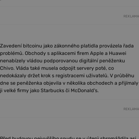
REKLAMA
Zavedení bitcoinu jako zákonného platidla provázela řada
problémů. Obchody s aplikacemi firem Apple a Huawei
nenabízely vládou podporovanou digitální peněženku
Chivo. Vláda také musela odpojit servery poté, co
nedokázaly držet krok s registracemi uživatelů. V průběhu
dne se peněženka objevila v několika obchodech a přijímaly
ji velké firmy jako Starbucks či McDonald's.
REKLAMA
Před budovou nejvyššího soudu se v úterý shromáždila asi