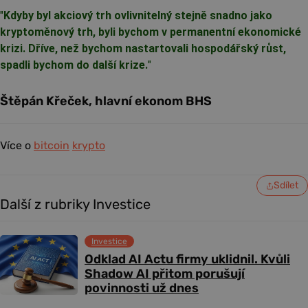
"
Kdyby byl akciový trh ovlivnitelný stejně snadno jako
kryptoměnový trh, byli bychom v permanentní ekonomické
krizi. Dříve, než bychom nastartovali hospodářský růst,
spadli bychom do další krize.
"
Štěpán Křeček, hlavní ekonom BHS
Více o
bitcoin
krypto
Sdílet
Další z rubriky Investice
Investice
Odklad AI Actu firmy uklidnil. Kvůli
Shadow AI přitom porušují
povinnosti už dnes