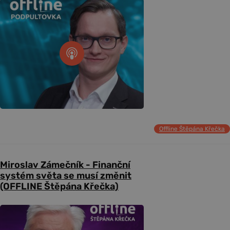
Offline Štěpána Křečka
Miroslav Zámečník - Finanční
systém světa se musí změnit
(OFFLINE Štěpána Křečka)