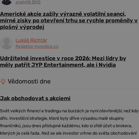
analytik BHS
Americké akcie zažily výrazně volatilní seanci,
mírné zisky po otevření trhu se rychle proměnily v
plošný výprodej
Lukáš Richtár
Redaktor investice.cz
Udržitelné investice v roce 2026: Mezi lídry by
měly patřit JYP Entertainment, ale i Nvidia
Vědomosti dne
Jak obchodovat s akciemi
Svět velkých financí a tradingu na burzách je nyní otevřenější, než kdy
dřív. Investiční strategie, které byly dříve výsadou malé skupiny
finančníků, jsou dnes přístupné každému, kdo si zřídí účet u brokera,
kterých je celá řada. Než se ale investor vrhne do světa obchodování