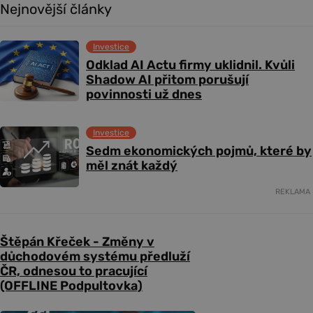
Nejnovější články
Investice
Odklad AI Actu firmy uklidnil. Kvůli
Shadow AI přitom porušují
povinnosti už dnes
Investice
Sedm ekonomických pojmů, které by
měl znát každý
REKLAMA
Štěpán Křeček - Změny v
důchodovém systému předluží
ČR, odnesou to pracující
(OFFLINE Podpultovka)