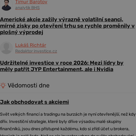
Timur Barotov
analytik BHS
Americké akcie zažily výrazně volatilní seanci,
mírné zisky po otevření trhu se rychle proměnily v
plošný výprodej
Lukáš Richtár
Redaktor investice.cz
Udržitelné investice v roce 2026: Mezi lídry by
měly patřit JYP Entertainment, ale i Nvidia
Vědomosti dne
Jak obchodovat s akciemi
Svět velkých financí a tradingu na burzách je nyní otevřenější, než kdy
dřív. Investiční strategie, které byly dříve výsadou malé skupiny
finančníků, jsou dnes přístupné každému, kdo si zřídí účet u brokera,