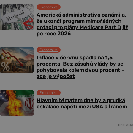
Ekonomika
Americká administrativa oznámila,
že ukončí program mimořádných
dotací pro plány Medicare Part D již
po roce 2026
Ekonomika
Inflace v červnu spadla na 1,5
procenta. Bez zásahů vlády by se
pohybovala kolem dvou procent –
zde je výpočet
Ekonomika
Hlavním tématem dne byla prudká
eskalace napětí mezi USA a Íránem
REKLAMA