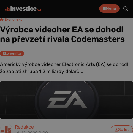
Menu
/
Ekonomika
Výrobce videoher EA se dohodl
na převzetí rivala Codemasters
Ekonomika
Americký výrobce videoher Electronic Arts (EA) se dohodl,
že zaplatí zhruba 1,2 miliardy dolarů...
Redakce
Sdílet
14. 12. 2020 0:00