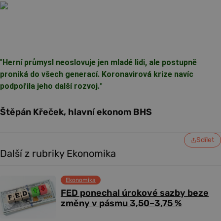
"
Herní průmysl neoslovuje jen mladé lidi, ale postupně
proniká do všech generací. Koronavirová krize navíc
podpořila jeho další rozvoj.
"
Štěpán Křeček, hlavní ekonom BHS
Sdílet
Další z rubriky Ekonomika
Ekonomika
FED ponechal úrokové sazby beze
změny v pásmu 3,50–3,75 %