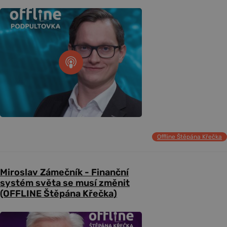
Offline Štěpána Křečka
Miroslav Zámečník - Finanční
systém světa se musí změnit
(OFFLINE Štěpána Křečka)