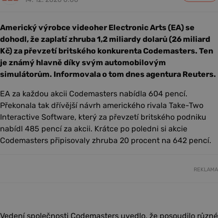
Americký výrobce videoher Electronic Arts (EA) se
dohodl, že zaplatí zhruba 1,2 miliardy dolarů (26 miliard
Kč) za převzetí britského konkurenta Codemasters. Ten
je známý hlavně díky svým automobilovým
simulátorům. Informovala o tom dnes agentura Reuters.
EA za každou akcii Codemasters nabídla 604 pencí.
Překonala tak dřívější návrh amerického rivala Take-Two
Interactive Software, který za převzetí britského podniku
nabídl 485 pencí za akcii. Krátce po poledni si akcie
Codemasters připisovaly zhruba 20 procent na 642 pencí.
REKLAMA
Vedení společnosti Codemasters uvedlo, že posoudilo různé