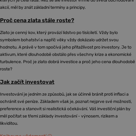
kterých je celá řada. Než se ale investor vrhne do světa obchodování
akcií, měl by znát základní termíny a principy.
Proč cena zlata stále roste?
Zlato je cenný kov, který provází lidstvo po tisíciletí. Vždy bylo
symbolem bohatství a napříč věky vždy dokázalo udržet svou
hodnotu. A právě v tom spočívá jeho přitažlivost pro investory. Je to
aktivum, které dlouhodobě obstálo přes všechny krize a ekonomické
turbulence. Proč je zlato dobrá investice a proč jeho cena dlouhodobě
roste?
Jak začít investovat
Investování je jedním ze způsobů, jak se účinně bránit proti inflaci a
ochránit své peníze. Základem však je, poznat nejprve své možnosti,
preference a stanovit si realistická očekávání. Váš investiční plán by
měl počítat se třemi základy investování - výnosem, rizikem a
likviditou.