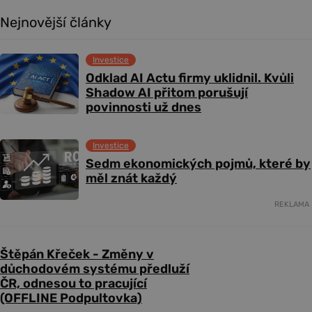
Nejnovější články
Investice
Odklad AI Actu firmy uklidnil. Kvůli
Shadow AI přitom porušují
povinnosti už dnes
Investice
Sedm ekonomických pojmů, které by
měl znát každý
REKLAMA
Štěpán Křeček - Změny v
důchodovém systému předluží
ČR, odnesou to pracující
(OFFLINE Podpultovka)