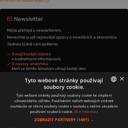
Knihovna vědomostí
Newsletter
Mějte přehled s newsletterem.
Nenechte si ujít nejnovější zprávy o investicích a ekonomice.
Jednou týdně vám pošleme:
3 nejčtenější články
s hodnotnými informacemi,
3 názory analytiků
kteří se těmto tématům věnují každý den,
nová videa a podcasty
×
k prohloubení vašich znalostí.
Tyto webové stránky používají
soubory cookie.
CZECH
Tyto webové stránky používají soubory cookie ke zlepšení
uživatelského zážitku. Používáním našich webových stránek
CZ
souhlasíte se všemi soubory cookie v souladu s našimi zásadami
Přihlášením k newsletteru vyjadřujete svůj souhlas s
podmínkami
používání souborů cookie.
Více informací
zpracování osobních údajů
.
ZOBRAZIT PARTNERY
(1491) →
Kontakt