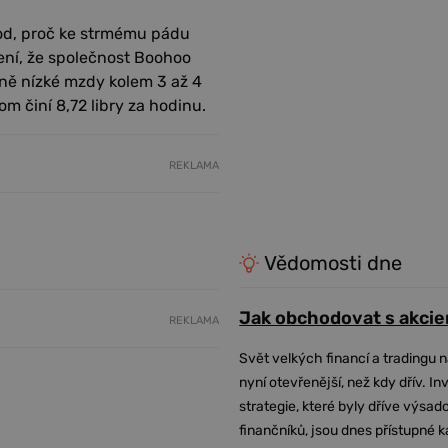
vod, proč ke strmému pádu
ení, že společnost Boohoo
ně nízké mzdy kolem 3 až 4
m činí 8,72 libry za hodinu.
REKLAMA
Vědomosti dne
Jak obchodovat s akcie
REKLAMA
Svět velkých financí a tradingu 
nyní otevřenější, než kdy dřív. In
strategie, které byly dříve výsa
finančníků, jsou dnes přístupné 