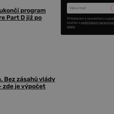
 ukončí program
 Part D již po
Přihlášením k newsletteru vyjadř
souhlas s
podmínkami zpracován
údajů
.
a. Bez zásahů vlády
 zde je výpočet