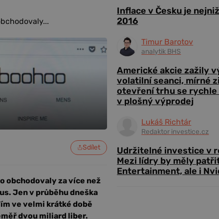
Inflace v Česku je nejni
2016
bchodovaly...
Timur Barotov
analytik BHS
Americké akcie zažily 
volatilní seanci, mírné 
otevření trhu se rychle
v plošný výprodej
Lukáš Richtár
Redaktor investice.cz
Sdílet
Udržitelné investice v 
Mezi lídry by měly patři
Entertainment, ale i Nvi
o obchodovaly za více než
kus. Jen v průběhu dneška
Tím ve velmi krátké době
měř dvou miliard liber.