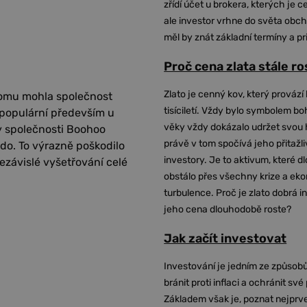
zřídí účet u brokera, kterých je c
ale investor vrhne do světa obch
měl by znát základní termíny a pr
Proč cena zlata stále r
Zlato je cenný kov, který provází 
tomu mohla společnost
tisíciletí. Vždy bylo symbolem bo
 populární především u
věky vždy dokázalo udržet svou 
y společnosti Boohoo
právě v tom spočívá jeho přitažli
do. To výrazně poškodilo
investory. Je to aktivum, které 
ezávislé vyšetřování celé
obstálo přes všechny krize a ek
turbulence. Proč je zlato dobrá i
jeho cena dlouhodobě roste?
Jak začít investovat
Investování je jedním ze způsobů
bránit proti inflaci a ochránit své
Základem však je, poznat nejprv