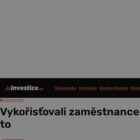
Ekonomika
Investice
Osobní finance
Názo
/
Ekonomika
Vykořisťovali zaměstnance 
to