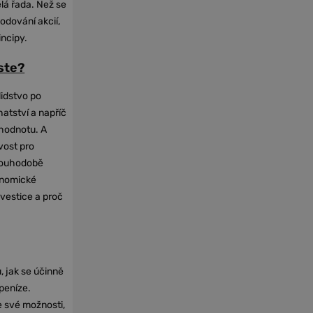
elá řada. Než se
odování akcií,
incipy.
oste?
lidstvo po
hatství a napříč
hodnotu. A
vost pro
dlouhodobě
onomické
nvestice a proč
, jak se účinně
 peníze.
e své možnosti,