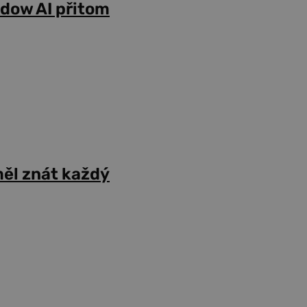
adow AI přitom
ěl znát každý