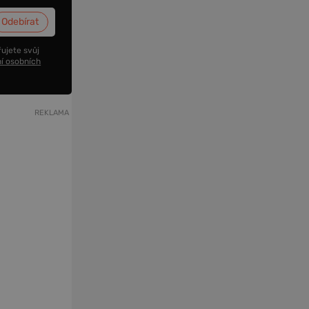
ujete svůj
í osobních
REKLAMA