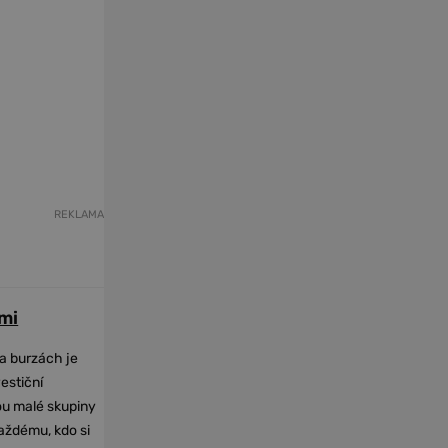
REKLAMA
mi
na burzách je
vestiční
dou malé skupiny
každému, kdo si