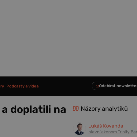
ry
Podcasty a videa
a doplatili na
Názory analytiků
Lukáš Kovanda
hlavní ekonom Trinity Ba