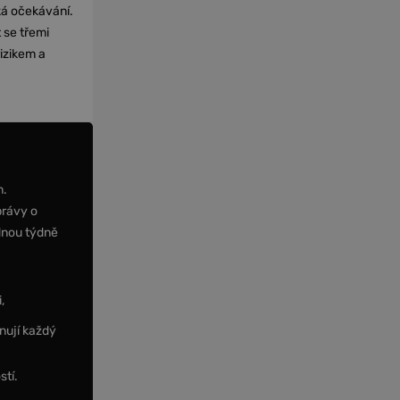
cká očekávání.
 se třemi
izikem a
m.
právy o
dnou týdně
,
nují každý
stí.