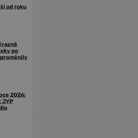
žší od roku
výrazně
zisky po
 proměnily
roce 2026:
t JYP
dia