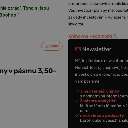
preference a stanovit si realisti
hle ztrácí. Toho si jsou
Váš investiční plán by měl počítat
i Boohoo.
"
základy investování - výnosem, r
likviditou.
Knihovna vědomostí
Sdílet
Newsletter
Mějte přehled s newslettere
Nenechte si ujít nejnovější z
ny v pásmu 3,50–
investicích a ekonomice. Je
vám pošleme:
3 nejčtenější články
s hodnotnými informacemi
3 názory analytiků
kteří se těmto tématům vě
den,
nová videa a podcasty
k prohloubení vašich znalo