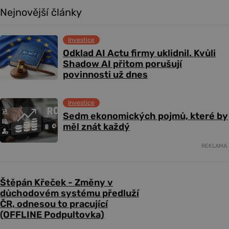
Nejnovější články
Investice
Odklad AI Actu firmy uklidnil. Kvůli
Shadow AI přitom porušují
povinnosti už dnes
Investice
Sedm ekonomických pojmů, které by
měl znát každý
REKLAMA
Štěpán Křeček - Změny v
důchodovém systému předluží
ČR, odnesou to pracující
(OFFLINE Podpultovka)