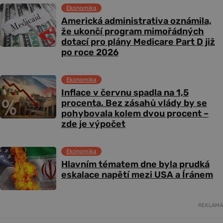
Ekonomika
Americká administrativa oznámila,
že ukončí program mimořádných
dotací pro plány Medicare Part D již
po roce 2026
Ekonomika
Inflace v červnu spadla na 1,5
procenta. Bez zásahů vlády by se
pohybovala kolem dvou procent –
zde je výpočet
Ekonomika
Hlavním tématem dne byla prudká
eskalace napětí mezi USA a Íránem
REKLAMA