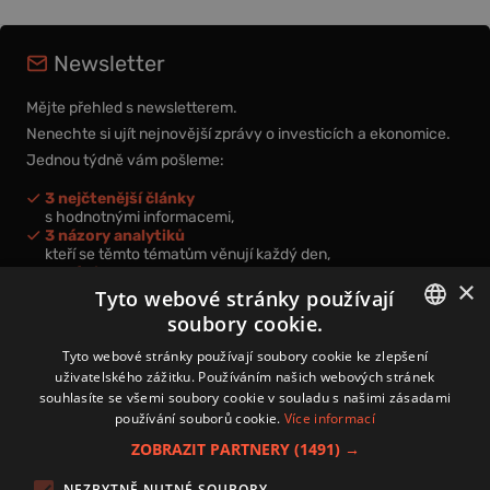
Newsletter
Mějte přehled s newsletterem.
Nenechte si ujít nejnovější zprávy o investicích a ekonomice.
Jednou týdně vám pošleme:
3 nejčtenější články
s hodnotnými informacemi,
3 názory analytiků
kteří se těmto tématům věnují každý den,
nová videa a podcasty
×
k prohloubení vašich znalostí.
Tyto webové stránky používají
soubory cookie.
CZECH
Tyto webové stránky používají soubory cookie ke zlepšení
uživatelského zážitku. Používáním našich webových stránek
CZ
souhlasíte se všemi soubory cookie v souladu s našimi zásadami
Přihlášením k newsletteru vyjadřujete svůj souhlas s
podmínkami
používání souborů cookie.
Více informací
zpracování osobních údajů
.
ZOBRAZIT PARTNERY
(1491) →
Kontakt
NEZBYTNĚ NUTNÉ SOUBORY