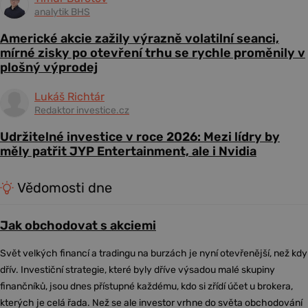
analytik BHS
Americké akcie zažily výrazně volatilní seanci,
mírné zisky po otevření trhu se rychle proměnily v
plošný výprodej
Lukáš Richtár
Redaktor investice.cz
Udržitelné investice v roce 2026: Mezi lídry by
měly patřit JYP Entertainment, ale i Nvidia
Vědomosti dne
Jak obchodovat s akciemi
Svět velkých financí a tradingu na burzách je nyní otevřenější, než kdy
dřív. Investiční strategie, které byly dříve výsadou malé skupiny
finančníků, jsou dnes přístupné každému, kdo si zřídí účet u brokera,
kterých je celá řada. Než se ale investor vrhne do světa obchodování