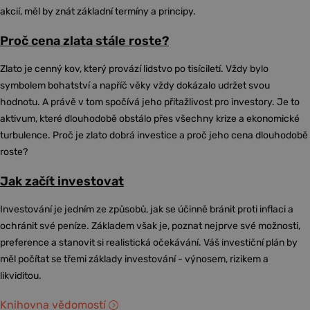
akcií, měl by znát základní termíny a principy.
Proč cena zlata stále roste?
Zlato je cenný kov, který provází lidstvo po tisíciletí. Vždy bylo
symbolem bohatství a napříč věky vždy dokázalo udržet svou
hodnotu. A právě v tom spočívá jeho přitažlivost pro investory. Je to
aktivum, které dlouhodobě obstálo přes všechny krize a ekonomické
turbulence. Proč je zlato dobrá investice a proč jeho cena dlouhodobě
roste?
Jak začít investovat
Investování je jedním ze způsobů, jak se účinně bránit proti inflaci a
ochránit své peníze. Základem však je, poznat nejprve své možnosti,
preference a stanovit si realistická očekávání. Váš investiční plán by
měl počítat se třemi základy investování - výnosem, rizikem a
likviditou.
Knihovna vědomostí