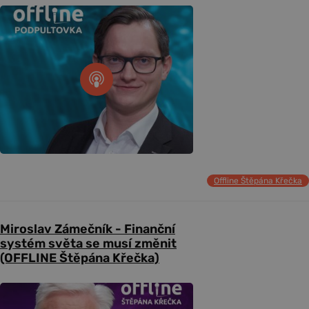
Offline Štěpána Křečka
Miroslav Zámečník - Finanční
systém světa se musí změnit
(OFFLINE Štěpána Křečka)