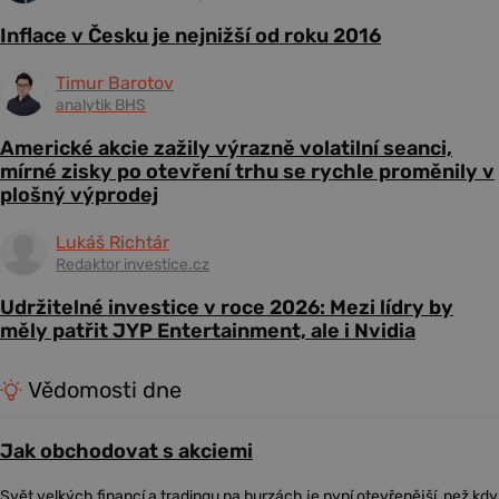
Inflace v Česku je nejnižší od roku 2016
Timur Barotov
analytik BHS
Americké akcie zažily výrazně volatilní seanci,
mírné zisky po otevření trhu se rychle proměnily v
plošný výprodej
Lukáš Richtár
Redaktor investice.cz
Udržitelné investice v roce 2026: Mezi lídry by
měly patřit JYP Entertainment, ale i Nvidia
Vědomosti dne
Jak obchodovat s akciemi
Svět velkých financí a tradingu na burzách je nyní otevřenější, než kdy