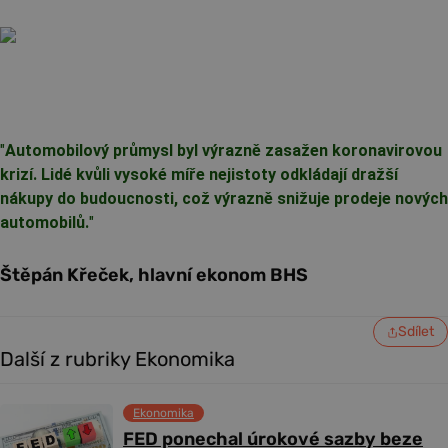
"
Automobilový průmysl byl výrazně zasažen koronavirovou
krizí. Lidé kvůli vysoké míře nejistoty odkládají dražší
nákupy do budoucnosti, což výrazně snižuje prodeje nových
automobilů.
"
Štěpán Křeček, hlavní ekonom BHS
Sdílet
Další z rubriky Ekonomika
Ekonomika
FED ponechal úrokové sazby beze