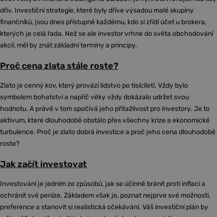
dřív. Investiční strategie, které byly dříve výsadou malé skupiny
finančníků, jsou dnes přístupné každému, kdo si zřídí účet u brokera,
kterých je celá řada. Než se ale investor vrhne do světa obchodování
akcií, měl by znát základní termíny a principy.
Proč cena zlata stále roste?
Zlato je cenný kov, který provází lidstvo po tisíciletí. Vždy bylo
symbolem bohatství a napříč věky vždy dokázalo udržet svou
hodnotu. A právě v tom spočívá jeho přitažlivost pro investory. Je to
aktivum, které dlouhodobě obstálo přes všechny krize a ekonomické
turbulence. Proč je zlato dobrá investice a proč jeho cena dlouhodobě
roste?
Jak začít investovat
Investování je jedním ze způsobů, jak se účinně bránit proti inflaci a
ochránit své peníze. Základem však je, poznat nejprve své možnosti,
preference a stanovit si realistická očekávání. Váš investiční plán by