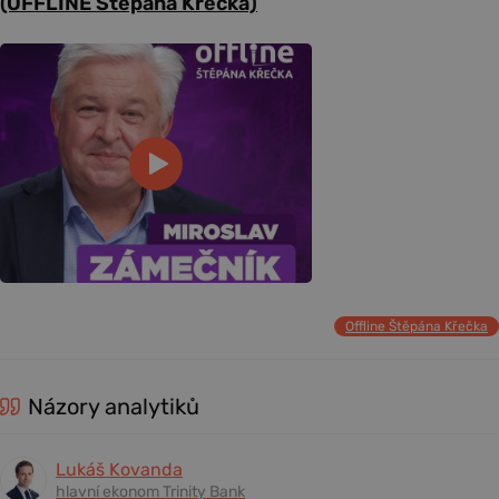
(OFFLINE Štěpána Křečka)
Offline Štěpána Křečka
Názory analytiků
Lukáš Kovanda
hlavní ekonom Trinity Bank