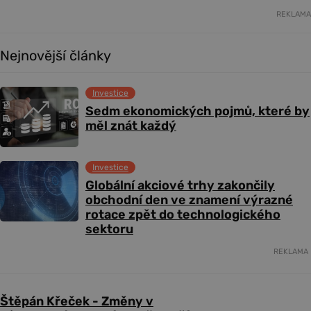
REKLAMA
Nejnovější články
Investice
Sedm ekonomických pojmů, které by
měl znát každý
Investice
Globální akciové trhy zakončily
obchodní den ve znamení výrazné
rotace zpět do technologického
sektoru
REKLAMA
Štěpán Křeček - Změny v