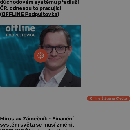
důchodovém systému předluží
ČR, odnesou to pracující
(OFFLINE Podpultovka)
Offline Štěpána Křečka
Miroslav Zámečník - Finanční
systém světa se musí změnit