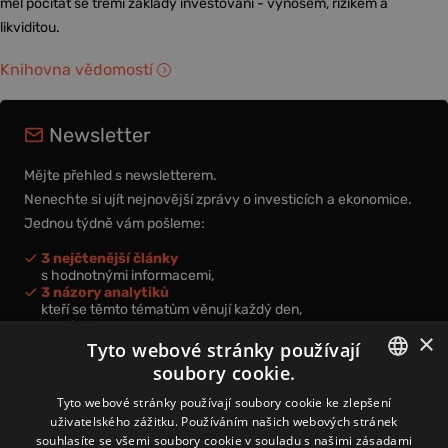
měl počítat se třemi základy investování - výnosem, rizikem a
likviditou.
Knihovna vědomostí
Newsletter
Mějte přehled s newsletterem.
Nenechte si ujít nejnovější zprávy o investicích a ekonomice.
Jednou týdně vám pošleme:
3 nejčtenější články
s hodnotnými informacemi,
3 názory analytiků
kteří se těmto tématům věnují každý den,
nová videa a podcasty
×
k prohloubení vašich znalostí.
Tyto webové stránky používají
soubory cookie.
CZECH
Tyto webové stránky používají soubory cookie ke zlepšení
uživatelského zážitku. Používáním našich webových stránek
CZ
souhlasíte se všemi soubory cookie v souladu s našimi zásadami
Přihlášením k newsletteru vyjadřujete svůj souhlas s
podmínkami