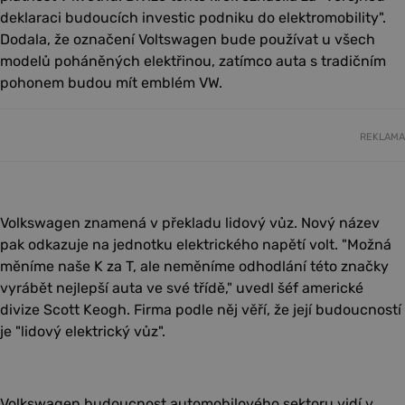
deklaraci budoucích investic podniku do elektromobility".
Dodala, že označení Voltswagen bude používat u všech
modelů poháněných elektřinou, zatímco auta s tradičním
pohonem budou mít emblém VW.
REKLAMA
Volkswagen znamená v překladu lidový vůz. Nový název
pak odkazuje na jednotku elektrického napětí volt. "Možná
měníme naše K za T, ale neměníme odhodlání této značky
vyrábět nejlepší auta ve své třídě," uvedl šéf americké
divize Scott Keogh. Firma podle něj věří, že její budoucností
je "lidový elektrický vůz".
Volkswagen budoucnost automobilového sektoru vidí v