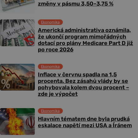
změny v pásmu 3,50–3,75 %
Ekonomika
Americká administrativa oznámila,
že ukončí program mimořádných
dotací pro plány Medicare Part D již
po roce 2026
Ekonomika
Inflace v červnu spadla na 1,5
procenta. Bez zásahů vlády by se
pohybovala kolem dvou procent –
zde je výpočet
Ekonomika
Hlavním tématem dne byla prudká
eskalace napětí mezi USA a Íránem