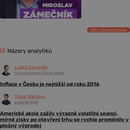
Offline Štěpána Křečka
Názory analytiků
Lukáš Kovanda
hlavní ekonom Trinity Bank
Inflace v Česku je nejnižší od roku 2016
Timur Barotov
analytik BHS
Americké akcie zažily výrazně volatilní seanci,
mírné zisky po otevření trhu se rychle proměnily v
plošný výprodej