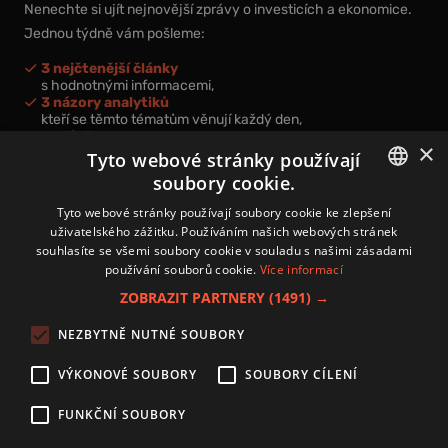
Nenechte si ujít nejnovější zprávy o investicích a ekonomice.
Jednou týdně vám pošleme:
3 nejčtenější články
s hodnotnými informacemi,
3 názory analytiků
kteří se těmto tématům věnují každý den,
nová videa a podcasty
×
k prohloubení vašich znalostí.
Tyto webové stránky používají
soubory cookie.
CZECH
Tyto webové stránky používají soubory cookie ke zlepšení
uživatelského zážitku. Používáním našich webových stránek
CZ
souhlasíte se všemi soubory cookie v souladu s našimi zásadami
Přihlášením k newsletteru vyjadřujete svůj souhlas s
podmínkami
používání souborů cookie.
Více informací
zpracování osobních údajů
.
ZOBRAZIT PARTNERY
(1491) →
Kontakt
NEZBYTNĚ NUTNÉ SOUBORY
Zásady používání souborů cookies
Zpracování osobních údajů
VÝKONOVÉ SOUBORY
SOUBORY CÍLENÍ
Autoři
Nastavení cookies
FUNKČNÍ SOUBORY