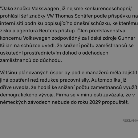
"Jako značka Volkswagen již nejsme konkurenceschopní,"
prohlásil šéf značky VW Thomas Schäfer podle příspěvku na
interní síti podniku popisujícího dnešní schůzku, ke kterému
získala agentura Reuters přístup. Člen představenstva
koncernu Volkswagen zodpovědný za lidské zdroje Gunnar
Kilian na schůzce uvedl, že snížení počtu zaměstnanců se
uskuteční prostřednictvím dohod o odchodech
zaměstnanců do důchodu.
Většinu plánovaných úspor by podle manažerů měla zajistit
jiná opatření než redukce pracovní síly. Automobilka již
dříve uvedla, že hodlá ke snížení počtu zaměstnanců využít
demografického vývoje. Firma se v minulosti zavázala, že v
německých závodech nebude do roku 2029 propouštět.
REKLAMA