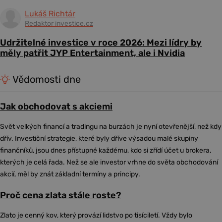
Lukáš Richtár
Redaktor investice.cz
Udržitelné investice v roce 2026: Mezi lídry by
měly patřit JYP Entertainment, ale i Nvidia
Vědomosti dne
Jak obchodovat s akciemi
Svět velkých financí a tradingu na burzách je nyní otevřenější, než kdy
dřív. Investiční strategie, které byly dříve výsadou malé skupiny
finančníků, jsou dnes přístupné každému, kdo si zřídí účet u brokera,
kterých je celá řada. Než se ale investor vrhne do světa obchodování
akcií, měl by znát základní termíny a principy.
Proč cena zlata stále roste?
Zlato je cenný kov, který provází lidstvo po tisíciletí. Vždy bylo