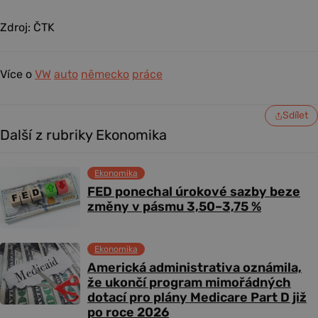
Zdroj: ČTK
Více o
VW
auto
německo
práce
Sdílet
Další z rubriky Ekonomika
Ekonomika
FED ponechal úrokové sazby beze
změny v pásmu 3,50–3,75 %
Ekonomika
Americká administrativa oznámila,
že ukončí program mimořádných
dotací pro plány Medicare Part D již
po roce 2026