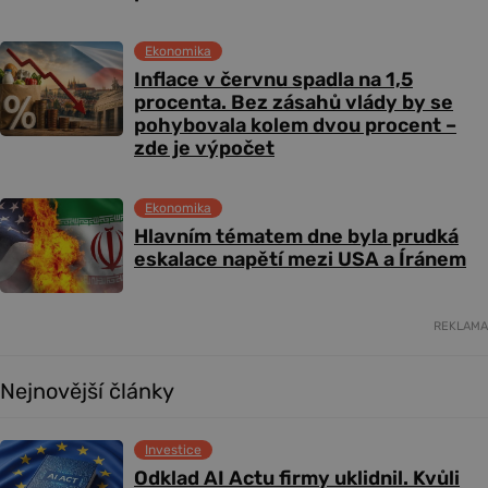
Ekonomika
Inflace v červnu spadla na 1,5
procenta. Bez zásahů vlády by se
pohybovala kolem dvou procent –
zde je výpočet
Ekonomika
Hlavním tématem dne byla prudká
eskalace napětí mezi USA a Íránem
REKLAMA
Nejnovější články
Investice
Odklad AI Actu firmy uklidnil. Kvůli