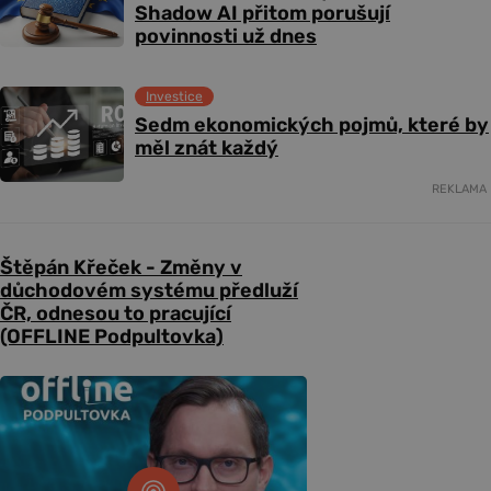
Shadow AI přitom porušují
povinnosti už dnes
Investice
Sedm ekonomických pojmů, které by
měl znát každý
REKLAMA
Štěpán Křeček - Změny v
důchodovém systému předluží
ČR, odnesou to pracující
(OFFLINE Podpultovka)