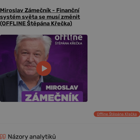
Miroslav Zámečník - Finanční
systém světa se musí změnit
(OFFLINE Štěpána Křečka)
Offline Štěpána Křečka
Názory analytiků