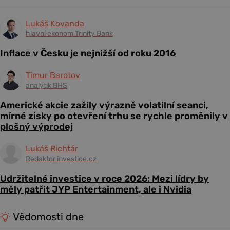
Lukáš Kovanda
hlavní ekonom Trinity Bank
Inflace v Česku je nejnižší od roku 2016
Timur Barotov
analytik BHS
Americké akcie zažily výrazně volatilní seanci,
mírné zisky po otevření trhu se rychle proměnily v
plošný výprodej
Lukáš Richtár
Redaktor investice.cz
Udržitelné investice v roce 2026: Mezi lídry by
měly patřit JYP Entertainment, ale i Nvidia
Vědomosti dne