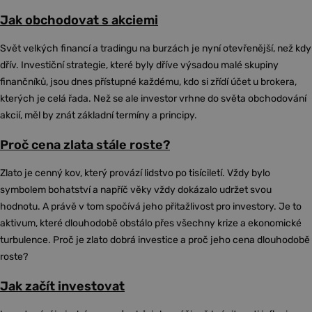
Jak obchodovat s akciemi
Svět velkých financí a tradingu na burzách je nyní otevřenější, než kdy
dřív. Investiční strategie, které byly dříve výsadou malé skupiny
finančníků, jsou dnes přístupné každému, kdo si zřídí účet u brokera,
kterých je celá řada. Než se ale investor vrhne do světa obchodování
akcií, měl by znát základní termíny a principy.
Proč cena zlata stále roste?
Zlato je cenný kov, který provází lidstvo po tisíciletí. Vždy bylo
symbolem bohatství a napříč věky vždy dokázalo udržet svou
hodnotu. A právě v tom spočívá jeho přitažlivost pro investory. Je to
aktivum, které dlouhodobě obstálo přes všechny krize a ekonomické
turbulence. Proč je zlato dobrá investice a proč jeho cena dlouhodobě
roste?
Jak začít investovat