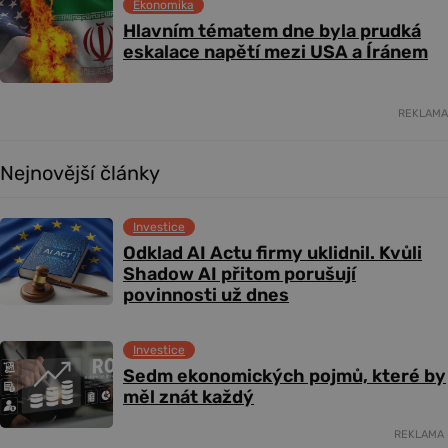
Ekonomika
Hlavním tématem dne byla prudká
eskalace napětí mezi USA a Íránem
REKLAMA
Nejnovější články
Investice
Odklad AI Actu firmy uklidnil. Kvůli
Shadow AI přitom porušují
povinnosti už dnes
Investice
Sedm ekonomických pojmů, které by
měl znát každý
REKLAMA