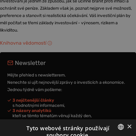
Investování je jedním ze způsobů, jak se účinně bránit proti inflaci a
ochránit své peníze. Základem však je, poznat nejprve své možnosti,
preference a stanovit si realistická očekávání. Váš investiční plán by
měl počítat se třemi základy investování - výnosem, rizikem a
likviditou.
Knihovna vědomostí
Newsletter
Mějte přehled s newsletterem.
Nenechte si ujít nejnovější zprávy o investicích a ekonomice.
Jednou týdně vám pošleme:
3 nejčtenější články
s hodnotnými informacemi,
3 názory analytiků
kteří se těmto tématům věnují každý den,
nová videa a podcasty
×
k prohloubení vašich znalostí.
Tyto webové stránky používají
soubory cookie.