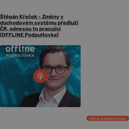
Štěpán Křeček - Změny v
důchodovém systému předluží
ČR, odnesou to pracující
(OFFLINE Podpultovka)
Offline Štěpána Křečka