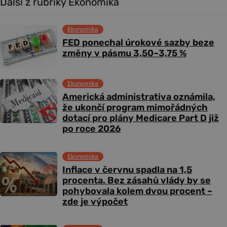
Další z rubriky Ekonomika
Ekonomika
FED ponechal úrokové sazby beze
změny v pásmu 3,50–3,75 %
Ekonomika
Americká administrativa oznámila,
že ukončí program mimořádných
dotací pro plány Medicare Part D již
po roce 2026
Ekonomika
Inflace v červnu spadla na 1,5
procenta. Bez zásahů vlády by se
pohybovala kolem dvou procent –
zde je výpočet