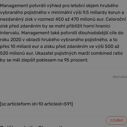
Management potvrdil výhled pro letošní objem hrubého
vybraného pojistného v minimální výši 9,5 miliardy korun a
nezdaněný zisk v rozmezí 450 až 470 milionů eur. Celoroční
zisk před zdaněním by se mohl přiblížit horní hranici
intervalu. Management také potvrdil dlouhodobější cíle do
roku 2020 v oblasti hrubého vybraného pojistného, a to
přes 10 miliard eur a zisku před zdaněním ve výši 500 až
520 milionů eur. Ukazatel pojistných marží combined ratio
by se měl zlepšit poklesem na 95 procent.
REKLAMA
[sc:articleform id=10 articleid=591]
Sdílet