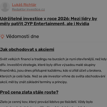
Lukáš Richtár
Redaktor investice.cz
Udržitelné investice v roce 2026: Mezi lídry by
měly patřit JYP Entertainment, ale i Nvidia
Vědomosti dne
Jak obchodovat s akciemi
Svět velkých financí a tradingu na burzách je nyní otevřenější, než kdy
dřív. Investiční strategie, které byly dříve výsadou malé skupiny
finančníků, jsou dnes přístupné každému, kdo si zřídí účet u brokera,
kterých je celá řada. Než se ale investor vrhne do světa obchodování
akcií, měl by znát základní termíny a principy.
Proč cena zlata stále roste?
Zlato je cenný kov, který provází lidstvo po tisíciletí. Vždy bylo