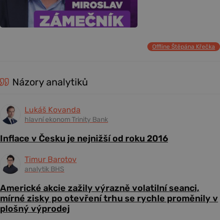
Offline Štěpána Křečka
Názory analytiků
Lukáš Kovanda
hlavní ekonom Trinity Bank
Inflace v Česku je nejnižší od roku 2016
Timur Barotov
analytik BHS
Americké akcie zažily výrazně volatilní seanci,
mírné zisky po otevření trhu se rychle proměnily v
plošný výprodej