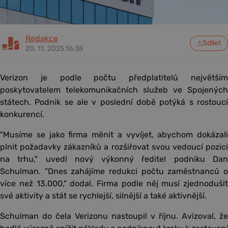
Redakce
Sdílet
20. 11. 2025 16:35
Verizon je podle počtu předplatitelů největším
poskytovatelem telekomunikačních služeb ve Spojených
státech. Podnik se ale v poslední době potýká s rostoucí
konkurencí.
"Musíme se jako firma měnit a vyvíjet, abychom dokázali
plnit požadavky zákazníků a rozšiřovat svou vedoucí pozici
na trhu," uvedl nový výkonný ředitel podniku Dan
Schulman. "Dnes zahájíme redukci počtu zaměstnanců o
více než 13.000," dodal. Firma podle něj musí zjednodušit
své aktivity a stát se rychlejší, silnější a také aktivnější.
Schulman do čela Verizonu nastoupil v říjnu. Avizoval, že