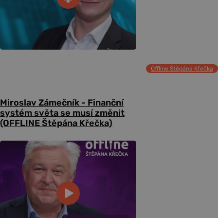
Offline Štěpána Křečka
Miroslav Zámečník - Finanční
systém světa se musí změnit
(OFFLINE Štěpána Křečka)