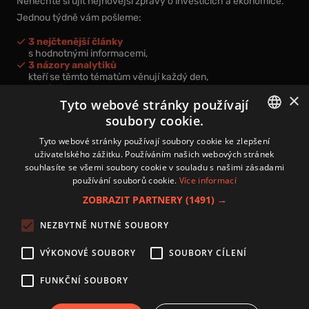
Nenechte si ujít nejnovější zprávy o investicích a ekonomice.
Jednou týdně vám pošleme:
3 nejčtenější články
s hodnotnými informacemi,
3 názory analytiků
kteří se těmto tématům věnují každý den,
nová videa a podcasty
×
k prohloubení vašich znalostí.
Tyto webové stránky používají
soubory cookie.
CZECH
Tyto webové stránky používají soubory cookie ke zlepšení
uživatelského zážitku. Používáním našich webových stránek
CZ
souhlasíte se všemi soubory cookie v souladu s našimi zásadami
Přihlášením k newsletteru vyjadřujete svůj souhlas s
podmínkami
používání souborů cookie.
Více informací
zpracování osobních údajů
.
ZOBRAZIT PARTNERY
(1491) →
Kontakt
NEZBYTNĚ NUTNÉ SOUBORY
Zásady používání souborů cookies
Zpracování osobních údajů
VÝKONOVÉ SOUBORY
SOUBORY CÍLENÍ
Autoři
Nastavení cookies
FUNKČNÍ SOUBORY