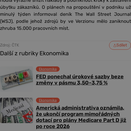
hodlá výrazně snížit náklady a podniknout kroky k zastavení
úbytku zákazníků. O plánech na propouštění v podniku už
minulý týden informoval deník The Wall Street Journal
(WSJ), podle jehož zdrojů by ve Verzionu mělo zaniknout
zhruba 15.000 pracovních míst.
Zdroj: ČTK
Sdílet
Další z rubriky Ekonomika
Ekonomika
FED ponechal úrokové sazby beze
změny v pásmu 3,50–3,75 %
Ekonomika
Americká administrativa oznámila,
že ukončí program mimořádných
dotací pro plány Medicare Part D již
po roce 2026