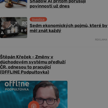
Shadow AI přitom porušují
povinnosti už dnes
Investice
Sedm ekonomických pojmů, které by
měl znát každý
REKLAMA
Štěpán Křeček - Změny v
důchodovém systému předluží
ČR, odnesou to pracující
(OFFLINE Podpultovka)