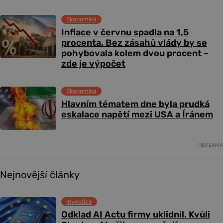
Ekonomika
Inflace v červnu spadla na 1,5
procenta. Bez zásahů vlády by se
pohybovala kolem dvou procent –
zde je výpočet
Ekonomika
Hlavním tématem dne byla prudká
eskalace napětí mezi USA a Íránem
REKLAMA
Nejnovější články
Investice
Odklad AI Actu firmy uklidnil. Kvůli