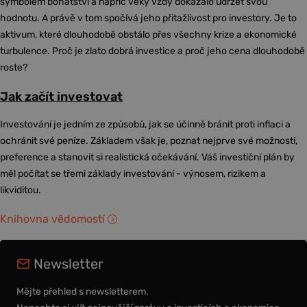
symbolem bohatství a napříč věky vždy dokázalo udržet svou
hodnotu. A právě v tom spočívá jeho přitažlivost pro investory. Je to
aktivum, které dlouhodobě obstálo přes všechny krize a ekonomické
turbulence. Proč je zlato dobrá investice a proč jeho cena dlouhodobě
roste?
Jak začít investovat
Investování je jedním ze způsobů, jak se účinně bránit proti inflaci a
ochránit své peníze. Základem však je, poznat nejprve své možnosti,
preference a stanovit si realistická očekávání. Váš investiční plán by
měl počítat se třemi základy investování - výnosem, rizikem a
likviditou.
Knihovna vědomostí
Newsletter
Mějte přehled s newsletterem.