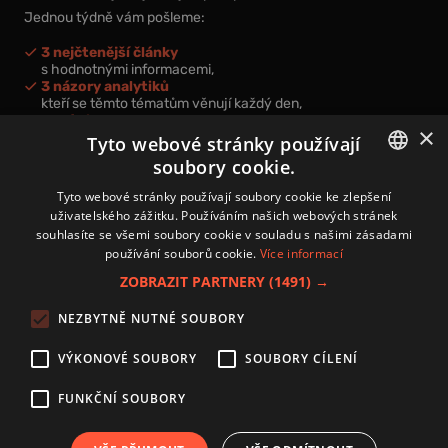
Jednou týdně vám pošleme:
3 nejčtenější články
s hodnotnými informacemi,
3 názory analytiků
kteří se těmto tématům věnují každý den,
nová videa a podcasty
×
k prohloubení vašich znalostí.
Tyto webové stránky používají
soubory cookie.
CZECH
Tyto webové stránky používají soubory cookie ke zlepšení
uživatelského zážitku. Používáním našich webových stránek
CZ
souhlasíte se všemi soubory cookie v souladu s našimi zásadami
Přihlášením k newsletteru vyjadřujete svůj souhlas s
podmínkami
používání souborů cookie.
Více informací
zpracování osobních údajů
.
ZOBRAZIT PARTNERY
(1491) →
Kontakt
NEZBYTNĚ NUTNÉ SOUBORY
Zásady používání souborů cookies
Zpracování osobních údajů
VÝKONOVÉ SOUBORY
SOUBORY CÍLENÍ
Autoři
Nastavení cookies
FUNKČNÍ SOUBORY