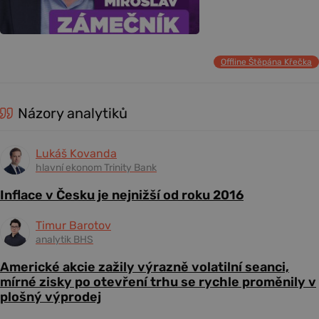
Offline Štěpána Křečka
Názory analytiků
Lukáš Kovanda
hlavní ekonom Trinity Bank
Inflace v Česku je nejnižší od roku 2016
Timur Barotov
analytik BHS
Americké akcie zažily výrazně volatilní seanci,
mírné zisky po otevření trhu se rychle proměnily v
plošný výprodej