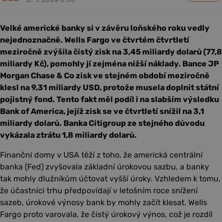
Velké americké banky si v závěru loňského roku vedly
nejednoznačně. Wells Fargo ve čtvrtém čtvrtletí
meziročně zvýšila čistý zisk na 3,45 miliardy dolarů (77,8
miliardy Kč), pomohly jí zejména nižší náklady. Bance JP
Morgan Chase & Co zisk ve stejném období meziročně
klesl na 9,31 miliardy USD, protože musela doplnit státní
pojistný fond. Tento fakt měl podíl i na slabším výsledku
Bank of America, jejíž zisk se ve čtvrtletí snížil na 3,1
miliardy dolarů. Banka Citigroup ze stejného důvodu
vykázala ztrátu 1,8 miliardy dolarů.
Finanční domy v USA těží z toho, že americká centrální
banka (Fed) zvyšovala základní úrokovou sazbu, a banky
tak mohly dlužníkům účtovat vyšší úroky. Vzhledem k tomu,
že účastníci trhu předpovídají v letošním roce snížení
sazeb, úrokové výnosy bank by mohly začít klesat. Wells
Fargo proto varovala, že čistý úrokový výnos, což je rozdíl