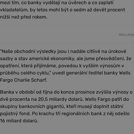
mezi tím, co banky vydělají na úvěrech a co zaplatí
vkladatelům, by letos mohl být o sedm až devět procent
nižší než před rokem.
REKLAMA
"Naše obchodní výsledky jsou i nadále citlivé na úrokové
sazby a stav americké ekonomiky, ale jsme přesvědčeni, že
opatření, která přijímáme, povedou k vyšším výnosům v
průběhu celého cyklu," uvedl generální ředitel banky Wells
Fargo Charlie Scharf.
Banka v období od října do konce prosince zvýšila výnosy o
dvě procenta na 20,5 miliardy dolarů. Wells Fargo patří do
skupiny bankovních gigantů, kteří musejí doplnit státní
pojistný fond. Po krachu tří regionálních bank z něj odešlo
16 miliard dolarů.