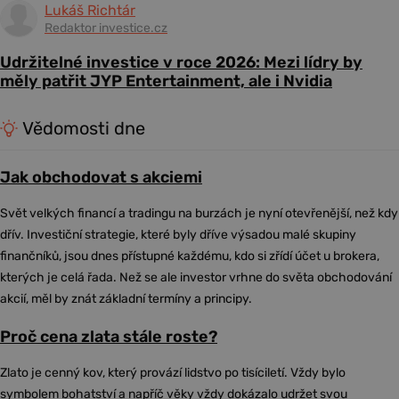
Lukáš Richtár
Redaktor investice.cz
Udržitelné investice v roce 2026: Mezi lídry by
měly patřit JYP Entertainment, ale i Nvidia
Vědomosti dne
Jak obchodovat s akciemi
Svět velkých financí a tradingu na burzách je nyní otevřenější, než kdy
dřív. Investiční strategie, které byly dříve výsadou malé skupiny
finančníků, jsou dnes přístupné každému, kdo si zřídí účet u brokera,
kterých je celá řada. Než se ale investor vrhne do světa obchodování
akcií, měl by znát základní termíny a principy.
Proč cena zlata stále roste?
Zlato je cenný kov, který provází lidstvo po tisíciletí. Vždy bylo
symbolem bohatství a napříč věky vždy dokázalo udržet svou