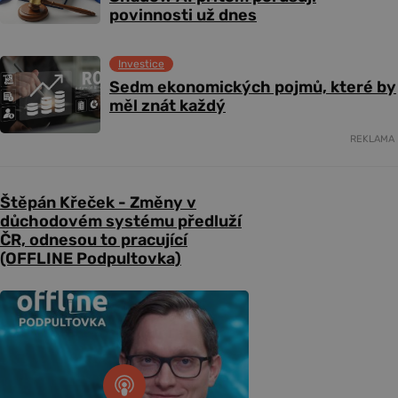
povinnosti už dnes
Investice
Sedm ekonomických pojmů, které by
měl znát každý
REKLAMA
Štěpán Křeček - Změny v
důchodovém systému předluží
ČR, odnesou to pracující
(OFFLINE Podpultovka)