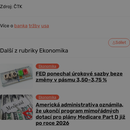
Zdroj: ČTK
Více o
banka
tržby
usa
Sdílet
Další z rubriky Ekonomika
Ekonomika
FED ponechal úrokové sazby beze
změny v pásmu 3,50–3,75 %
Ekonomika
Americká administrativa oznámila,
že ukončí program mimořádných
dotací pro plány Medicare Part D již
po roce 2026