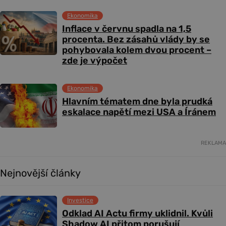
Ekonomika
Inflace v červnu spadla na 1,5
procenta. Bez zásahů vlády by se
pohybovala kolem dvou procent –
zde je výpočet
Ekonomika
Hlavním tématem dne byla prudká
eskalace napětí mezi USA a Íránem
REKLAMA
Nejnovější články
Investice
Odklad AI Actu firmy uklidnil. Kvůli
Shadow AI přitom porušují