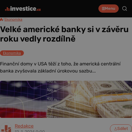
Menu
/
Ekonomika
Velké americké banky si v závěru
roku vedly rozdílně
Ekonomika
Finanční domy v USA těží z toho, že americká centrální
banka zvyšovala základní úrokovou sazbu...
Redakce
Sdílet
12. 1. 2024 0:00