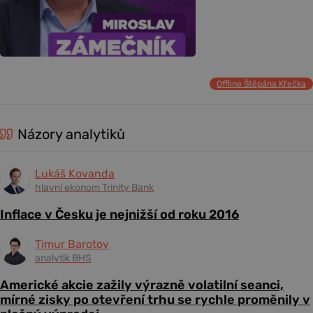
Offline Štěpána Křečka
Názory analytiků
Lukáš Kovanda
hlavní ekonom Trinity Bank
Inflace v Česku je nejnižší od roku 2016
Timur Barotov
analytik BHS
Americké akcie zažily výrazně volatilní seanci,
mírné zisky po otevření trhu se rychle proměnily v