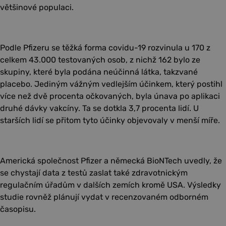
většinové populaci.
Podle Pfizeru se těžká forma covidu-19 rozvinula u 170 z
celkem 43.000 testovaných osob, z nichž 162 bylo ze
skupiny, které byla podána neúčinná látka, takzvané
placebo. Jediným vážným vedlejším účinkem, který postihl
více než dvě procenta očkovaných, byla únava po aplikaci
druhé dávky vakcíny. Ta se dotkla 3,7 procenta lidí. U
starších lidí se přitom tyto účinky objevovaly v menší míře.
Americká společnost Pfizer a německá BioNTech uvedly, že
se chystají data z testů zaslat také zdravotnickým
regulačním úřadům v dalších zemích kromě USA. Výsledky
studie rovněž plánují vydat v recenzovaném odborném
časopisu.