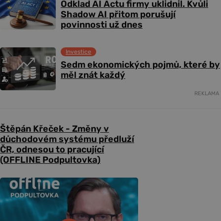
Odklad AI Actu firmy uklidnil. Kvůli
Shadow AI přitom porušují
povinnosti už dnes
Investice
Sedm ekonomických pojmů, které by
měl znát každý
REKLAMA
Štěpán Křeček - Změny v
důchodovém systému předluží
ČR, odnesou to pracující
(OFFLINE Podpultovka)