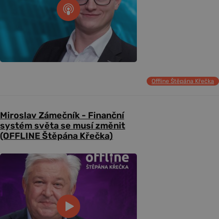
Offline Štěpána Křečka
Miroslav Zámečník - Finanční
systém světa se musí změnit
(OFFLINE Štěpána Křečka)