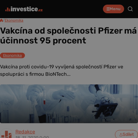
Menu
/
Ekonomika
Vakcína od společnosti Pfizer má
účinnost 95 procent
Ekonomika
Vakcína proti covidu-19 vyvíjená společností Pfizer ve
spolupráci s firmou BioNTech...
Redakce
Sdílet
18. 11. 2020 0:00