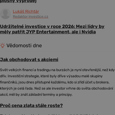
plošný výprodej
Lukáš Richtár
Redaktor investice.cz
Udržitelné investice v roce 2026: Mezi lídry by
měly patřit JYP Entertainment, ale i Nvidia
Vědomosti dne
Jak obchodovat s akciemi
Svět velkých financí a tradingu na burzách je nyní otevřenější, než kdy
dřív. Investiční strategie, které byly dříve výsadou malé skupiny
finančníků, jsou dnes přístupné každému, kdo si zřídí účet u brokera,
kterých je celá řada. Než se ale investor vrhne do světa obchodování
akcií, měl by znát základní termíny a principy.
Proč cena zlata stále roste?