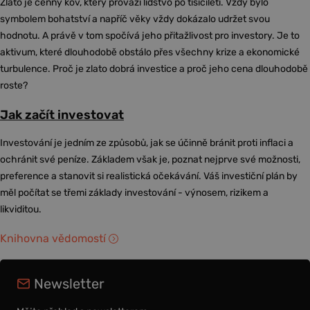
Zlato je cenný kov, který provází lidstvo po tisíciletí. Vždy bylo
symbolem bohatství a napříč věky vždy dokázalo udržet svou
hodnotu. A právě v tom spočívá jeho přitažlivost pro investory. Je to
aktivum, které dlouhodobě obstálo přes všechny krize a ekonomické
turbulence. Proč je zlato dobrá investice a proč jeho cena dlouhodobě
roste?
Jak začít investovat
Investování je jedním ze způsobů, jak se účinně bránit proti inflaci a
ochránit své peníze. Základem však je, poznat nejprve své možnosti,
preference a stanovit si realistická očekávání. Váš investiční plán by
měl počítat se třemi základy investování - výnosem, rizikem a
likviditou.
Knihovna vědomostí
Newsletter