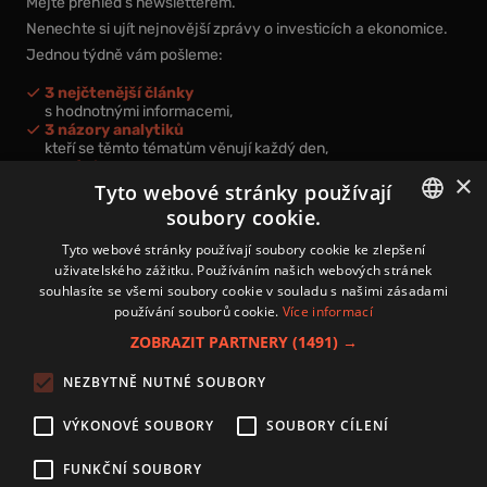
Mějte přehled s newsletterem.
Nenechte si ujít nejnovější zprávy o investicích a ekonomice.
Jednou týdně vám pošleme:
3 nejčtenější články
s hodnotnými informacemi,
3 názory analytiků
kteří se těmto tématům věnují každý den,
nová videa a podcasty
×
k prohloubení vašich znalostí.
Tyto webové stránky používají
soubory cookie.
CZECH
Tyto webové stránky používají soubory cookie ke zlepšení
uživatelského zážitku. Používáním našich webových stránek
CZ
souhlasíte se všemi soubory cookie v souladu s našimi zásadami
Přihlášením k newsletteru vyjadřujete svůj souhlas s
podmínkami
používání souborů cookie.
Více informací
zpracování osobních údajů
.
ZOBRAZIT PARTNERY
(1491) →
Kontakt
NEZBYTNĚ NUTNÉ SOUBORY
Zásady používání souborů cookies
Zpracování osobních údajů
VÝKONOVÉ SOUBORY
SOUBORY CÍLENÍ
Autoři
Nastavení cookies
FUNKČNÍ SOUBORY