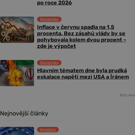
po roce 2026
Ekonomika
Inflace v červnu spadla na 1,5
procenta. Bez zásahů vlády by se
pohybovala kolem dvou procent –
zde je výpočet
Ekonomika
Hlavním tématem dne byla prudká
eskalace napětí mezi USA a Íránem
REKLAMA
Nejnovější články
Investice