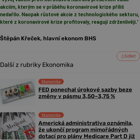
akciím, kterým se v průběhu koronavirové krize příliš
nedařilo. Naopak růstové akcie z technologického sektoru,
které z koronavirové krize profitovaly, reagují zdrženlivěji.
"
Štěpán Křeček, hlavní ekonom BHS
Sdílet
Další z rubriky Ekonomika
Ekonomika
FED ponechal úrokové sazby beze
změny v pásmu 3,50–3,75 %
Ekonomika
Americká administrativa oznámila,
že ukončí program mimořádných
dotací pro plány Medicare Part D již