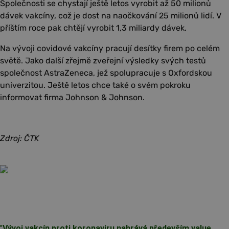
Společnosti se chystají ještě letos vyrobit až 50 milionů
dávek vakcíny, což je dost na naočkování 25 milionů lidí. V
příštím roce pak chtějí vyrobit 1,3 miliardy dávek.
Na vývoji covidové vakcíny pracují desítky firem po celém
světě. Jako další zřejmě zveřejní výsledky svých testů
společnost AstraZeneca, jež spolupracuje s Oxfordskou
univerzitou. Ještě letos chce také o svém pokroku
informovat firma Johnson & Johnson.
Zdroj: ČTK
"
Vývoj vakcín proti koronaviru nahrává především value