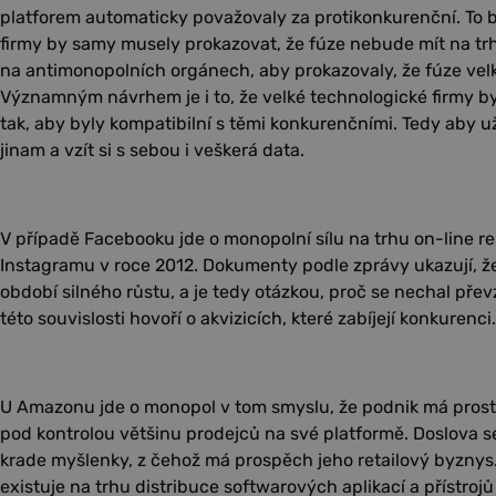
platforem automaticky považovaly za protikonkurenční. To b
firmy by samy musely prokazovat, že fúze nebude mít na trh 
na antimonopolních orgánech, aby prokazovaly, že fúze velk
Významným návrhem je i to, že velké technologické firmy b
tak, aby byly kompatibilní s těmi konkurenčními. Tedy aby u
jinam a vzít si s sebou i veškerá data.
V případě Facebooku jde o monopolní sílu na trhu on-line rek
Instagramu v roce 2012. Dokumenty podle zprávy ukazují, ž
období silného růstu, a je tedy otázkou, proč se nechal pře
této souvislosti hovoří o akvizicích, které zabíjejí konkurenci.
U Amazonu jde o monopol v tom smyslu, že podnik má prost
pod kontrolou většinu prodejců na své platformě. Doslova 
krade myšlenky, z čehož má prospěch jeho retailový byznys
existuje na trhu distribuce softwarových aplikací a přístro