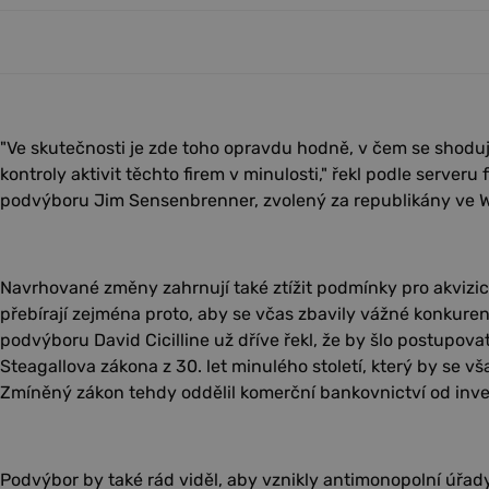
"Ve skutečnosti je zde toho opravdu hodně, v čem se shod
kontroly aktivit těchto firem v minulosti," řekl podle serveru
podvýboru Jim Sensenbrenner, zvolený za republikány ve W
Navrhované změny zahrnují také ztížit podmínky pro akvizice
přebírají zejména proto, aby se včas zbavily vážné konkur
podvýboru David Cicilline už dříve řekl, že by šlo postupov
Steagallova zákona z 30. let minulého století, který by se vš
Zmíněný zákon tehdy oddělil komerční bankovnictví od inve
Podvýbor by také rád viděl, aby vznikly antimonopolní úřad