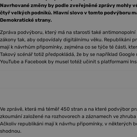
Navrhované změny by podle zveřejněné zprávy mohly vés
čtyř velkých podniků. Hlavní slovo v tomto podvýboru m
Demokratické strany.
Zpráva podvýboru, který má na starosti také antimonopolní z
zákony tak, aby odpovídaly digitálnímu věku. Republikáni 
mají k návrhům připomínky, zejména co se týče té části, kter
Takový scénář totiž předpokládá, že by se například Google
YouTube a Facebook by musel totéž učinit s platformami I
Ve zprávě, která má téměř 450 stran a na které podvýbor pr
zkoumání založené na rozhovorech a záznamech ve zhruba 
Ačkoliv republikáni mají k návrhu připomínky, v některých 
shodnou.