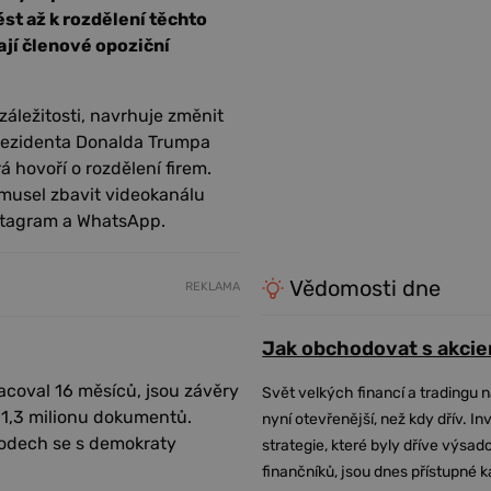
t až k rozdělení těchto
ají členové opoziční
áležitosti, navrhuje změnit
prezidenta Donalda Trumpa
á hovoří o rozdělení firem.
 musel zbavit videokanálu
nstagram a WhatsApp.
Vědomosti dne
REKLAMA
Jak obchodovat s akcie
acoval 16 měsíců, jsou závěry
Svět velkých financí a tradingu 
1,3 milionu dokumentů.
nyní otevřenější, než kdy dřív. In
bodech se s demokraty
strategie, které byly dříve výsa
finančníků, jsou dnes přístupné 