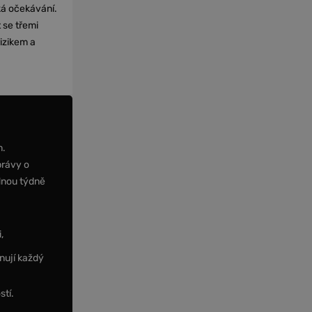
cká očekávání.
 se třemi
izikem a
m.
právy o
dnou týdně
,
nují každý
stí.