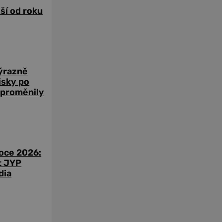
žší od roku
výrazně
zisky po
 proměnily
roce 2026:
t JYP
dia