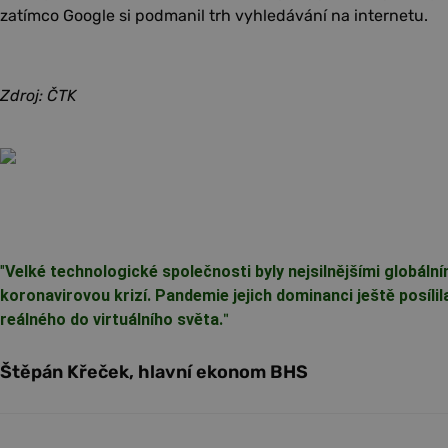
zatímco Google si podmanil trh vyhledávání na internetu.
Zdroj: ČTK
"
Velké technologické společnosti byly nejsilnějšími globální
koronavirovou krizí. Pandemie jejich dominanci ještě posílil
reálného do virtuálního světa.
"
Štěpán Křeček, hlavní ekonom BHS