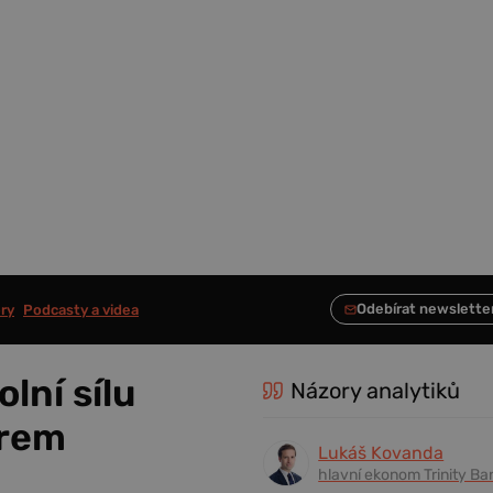
ry
Podcasty a videa
lní sílu
Názory analytiků
irem
Lukáš Kovanda
hlavní ekonom Trinity Ba