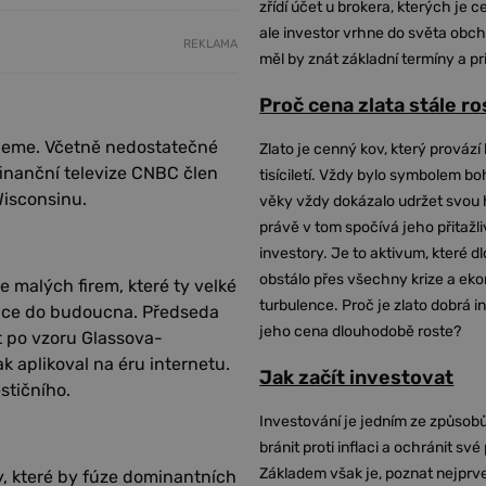
zřídí účet u brokera, kterých je c
ale investor vrhne do světa obch
REKLAMA
měl by znát základní termíny a pr
Proč cena zlata stále r
ujeme. Včetně nedostatečné
Zlato je cenný kov, který provází 
 finanční televize CNBC člen
tisíciletí. Vždy bylo symbolem bo
isconsinu.
věky vždy dokázalo udržet svou 
právě v tom spočívá jeho přitažli
investory. Je to aktivum, které 
obstálo přes všechny krize a ek
 malých firem, které ty velké
turbulence. Proč je zlato dobrá i
ence do budoucna. Předseda
jeho cena dlouhodobě roste?
at po vzoru Glassova-
ak aplikoval na éru internetu.
Jak začít investovat
stičního.
Investování je jedním ze způsobů
bránit proti inflaci a ochránit své
Základem však je, poznat nejprv
y, které by fúze dominantních