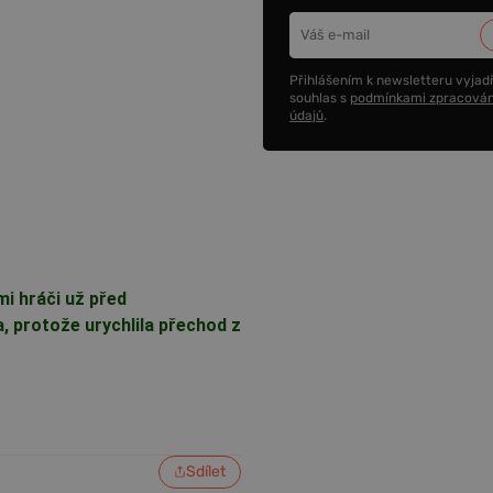
Přihlášením k newsletteru vyjadř
souhlas s
podmínkami zpracován
údajů
.
mi hráči už před
a, protože urychlila přechod z
Sdílet