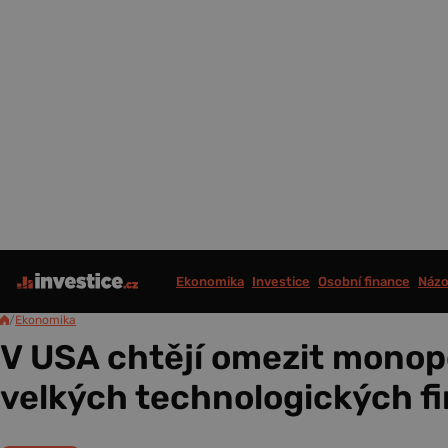
Ekonomika
Investice
Osobní finance
Názo
/
Ekonomika
V USA chtějí omezit monopo
velkých technologických f