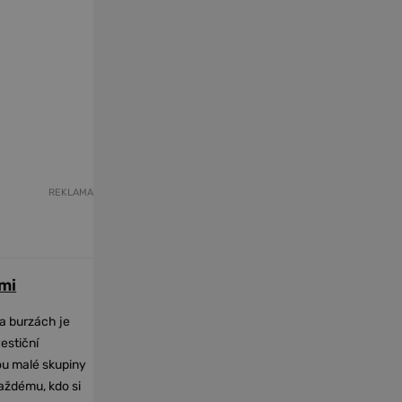
REKLAMA
mi
na burzách je
vestiční
dou malé skupiny
každému, kdo si