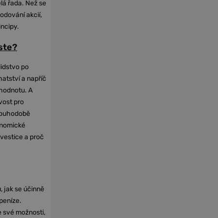
elá řada. Než se
odování akcií,
incipy.
oste?
lidstvo po
hatství a napříč
hodnotu. A
vost pro
dlouhodobě
onomické
nvestice a proč
, jak se účinně
 peníze.
e své možnosti,