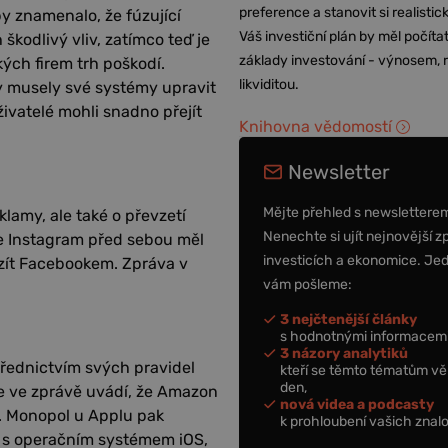
preference a stanovit si realisti
y znamenalo, že fúzující
Váš investiční plán by měl počítat
škodlivý vliv, zatímco teď je
základy investování - výnosem, r
ých firem trh poškodí.
likviditou.
y musely své systémy upravit
živatelé mohli snadno přejít
Knihovna vědomostí
Newsletter
Mějte přehled s newslettere
lamy, ale také o převzetí
Nenechte si ujít nejnovější z
e Instagram před sebou měl
investicích a ekonomice. Je
vzít Facebookem. Zpráva v
vám pošleme:
3 nejčtenější články
s hodnotnými informacemi
3 názory analytiků
řednictvím svých pravidel
kteří se těmto tématům vě
den,
se ve zprávě uvádí, že Amazon
nová videa a podcasty
. Monopol u Applu pak
k prohloubení vašich znalo
jů s operačním systémem iOS,