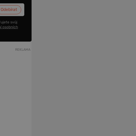
ujete svůj
í osobních
REKLAMA