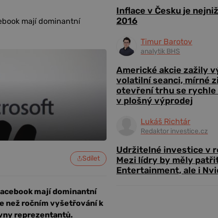
Inflace v Česku je nejni
2016
ebook mají dominantní
Timur Barotov
analytik BHS
Americké akcie zažily 
volatilní seanci, mírné 
otevření trhu se rychle
v plošný výprodej
Lukáš Richtár
Redaktor investice.cz
Udržitelné investice v 
Sdílet
Mezi lídry by měly patři
Entertainment, ale i Nvi
Facebook mají dominantní
ce než ročním vyšetřování k
vny reprezentantů.