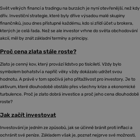
Svět velkých financí a tradingu na burzách je nyní otevřenější, než kdy
dřív. Investiční strategie, které byly dříve výsadou malé skupiny
finančníků, jsou dnes přístupné každému, kdo si zřídí účet u brokera,
kterých je celá řada. Než se ale investor vrhne do světa obchodování
akcií, měl by znát základní termíny a principy.
Proč cena zlata stále roste?
Zlato je cenný kov, který provází lidstvo po tisíciletí. Vždy bylo
symbolem bohatství a napříč věky vždy dokázalo udržet svou
hodnotu. A právě v tom spočívá jeho přitažlivost pro investory. Je to
aktivum, které dlouhodobě obstálo přes všechny krize a ekonomické
turbulence. Proč je zlato dobrá investice a proč jeho cena dlouhodobě
roste?
Jak začít investovat
Investování je jedním ze způsobů, jak se účinně bránit proti inflaci a
ochránit své peníze. Základem však je, poznat nejprve své možnosti,