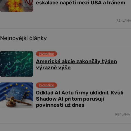
eskalace napětí mezi USA a Íránem
REKLAMA
Nejnovější články
Investice
Americké akcie zakončily týden
výrazně výše
Investice
Odklad AI Actu firmy uklidnil. Kvůli
Shadow AI přitom porušují
povinnosti už dnes
REKLAMA