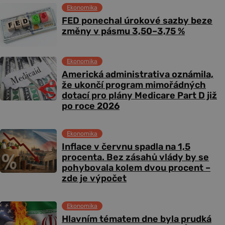
Ekonomika
FED ponechal úrokové sazby beze
změny v pásmu 3,50–3,75 %
Ekonomika
Americká administrativa oznámila,
že ukončí program mimořádných
dotací pro plány Medicare Part D již
po roce 2026
Ekonomika
Inflace v červnu spadla na 1,5
procenta. Bez zásahů vlády by se
pohybovala kolem dvou procent –
zde je výpočet
Ekonomika
Hlavním tématem dne byla prudká