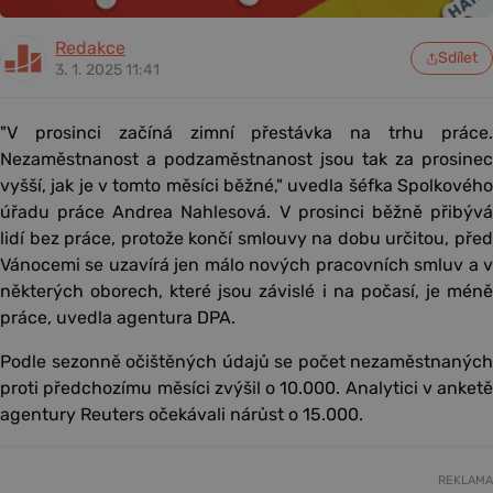
Redakce
Sdílet
3. 1. 2025 11:41
"V prosinci začíná zimní přestávka na trhu práce.
Nezaměstnanost a podzaměstnanost jsou tak za prosinec
vyšší, jak je v tomto měsíci běžné," uvedla šéfka Spolkového
úřadu práce Andrea Nahlesová. V prosinci běžně přibývá
lidí bez práce, protože končí smlouvy na dobu určitou, před
Vánocemi se uzavírá jen málo nových pracovních smluv a v
některých oborech, které jsou závislé i na počasí, je méně
práce, uvedla agentura DPA.
Podle sezonně očištěných údajů se počet nezaměstnaných
proti předchozímu měsíci zvýšil o 10.000. Analytici v anketě
agentury Reuters očekávali nárůst o 15.000.
REKLAMA