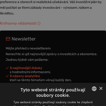
preference a stanovit si realistická očekávání. Váš investiční plán by
měl počítat se třemi základy investování - výnosem, rizikem a
likviditou.
Knihovna vědomostí
Newsletter
Mějte přehled s newsletterem.
Nenechte si ujít nejnovější zprávy o investicích a ekonomice.
Jednou týdně vám pošleme:
3 nejčtenější články
s hodnotnými informacemi,
3 názory analytiků
kteří se těmto tématům věnují každý den,
nová videa a podcasty
×
k prohloubení vašich znalostí.
Tyto webové stránky používají
soubory cookie.
CZECH
Tyto webové stránky používají soubory cookie ke zlepšení