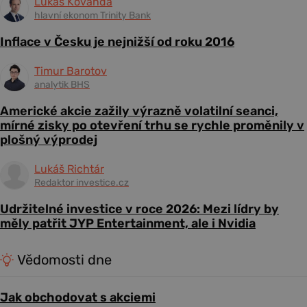
Lukáš Kovanda
hlavní ekonom Trinity Bank
Inflace v Česku je nejnižší od roku 2016
Timur Barotov
analytik BHS
Americké akcie zažily výrazně volatilní seanci,
mírné zisky po otevření trhu se rychle proměnily v
plošný výprodej
Lukáš Richtár
Redaktor investice.cz
Udržitelné investice v roce 2026: Mezi lídry by
měly patřit JYP Entertainment, ale i Nvidia
Vědomosti dne
Jak obchodovat s akciemi