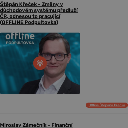
Štěpán Křeček - Změny v
důchodovém systému předluží
ČR, odnesou to pracující
(OFFLINE Podpultovka)
Offline Štěpána Křečka
Miroslav Zámečník - Finanční