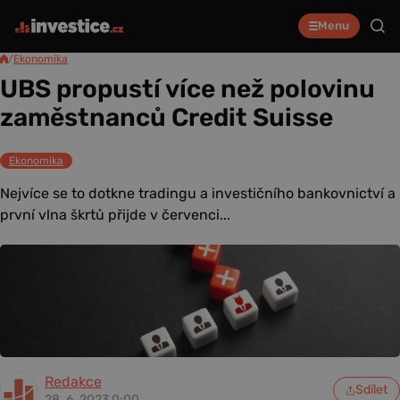
Menu
/
Ekonomika
UBS propustí více než polovinu
zaměstnanců Credit Suisse
Ekonomika
Nejvíce se to dotkne tradingu a investičního bankovnictví a
první vlna škrtů přijde v červenci...
Redakce
Sdílet
28. 6. 2023 0:00