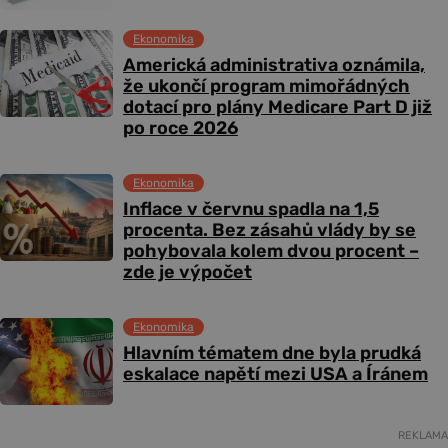
Ekonomika
Americká administrativa oznámila,
že ukončí program mimořádných
dotací pro plány Medicare Part D již
po roce 2026
Ekonomika
Inflace v červnu spadla na 1,5
procenta. Bez zásahů vlády by se
pohybovala kolem dvou procent –
zde je výpočet
Ekonomika
Hlavním tématem dne byla prudká
eskalace napětí mezi USA a Íránem
REKLAMA