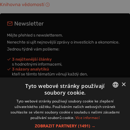
Knihovna vědomostí
Newsletter
Mějte přehled s newsletterem.
Nenechte si ujít nejnovější zprávy o investicích a ekonomice.
Jednou týdně vám pošleme:
3 nejčtenější články
s hodnotnými informacemi,
3 názory analytiků
kteří se těmto tématům věnují každý den,
nová videa a podcasty
×
k prohloubení vašich znalostí.
Tyto webové stránky používají
soubory cookie.
CZECH
Tyto webové stránky používají soubory cookie ke zlepšení
uživatelského zážitku. Používáním našich webových stránek
CZ
souhlasíte se všemi soubory cookie v souladu s našimi zásadami
Přihlášením k newsletteru vyjadřujete svůj souhlas s
podmínkami
používání souborů cookie.
Více informací
zpracování osobních údajů
.
ZOBRAZIT PARTNERY
(1491) →