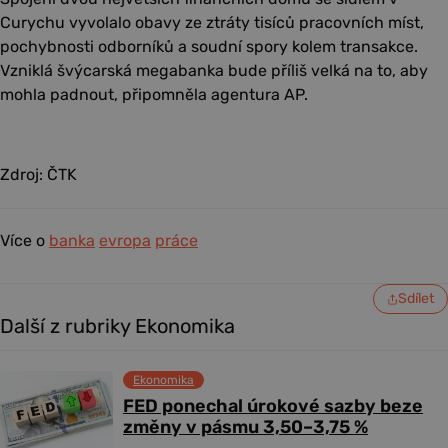
Curychu vyvolalo obavy ze ztráty tisíců pracovních míst,
pochybnosti odborníků a soudní spory kolem transakce.
Vzniklá švýcarská megabanka bude příliš velká na to, aby
mohla padnout, připomněla agentura AP.
Zdroj: ČTK
Více o
banka
evropa
práce
Sdílet
Další z rubriky Ekonomika
Ekonomika
FED ponechal úrokové sazby beze
změny v pásmu 3,50–3,75 %