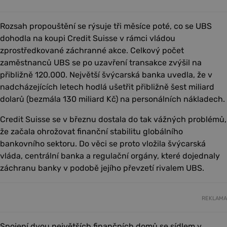
Rozsah propouštění se rýsuje tři měsíce poté, co se UBS
dohodla na koupi Credit Suisse v rámci vládou
zprostředkované záchranné akce. Celkový počet
zaměstnanců UBS se po uzavření transakce zvýšil na
přibližně 120.000. Největší švýcarská banka uvedla, že v
nadcházejících letech hodlá ušetřit přibližně šest miliard
dolarů (bezmála 130 miliard Kč) na personálních nákladech.
Credit Suisse se v březnu dostala do tak vážných problémů,
že začala ohrožovat finanční stabilitu globálního
bankovního sektoru. Do věci se proto vložila švýcarská
vláda, centrální banka a regulační orgány, které dojednaly
záchranu banky v podobě jejího převzetí rivalem UBS.
REKLAMA
Spojení dvou největších finančních domů se sídlem v