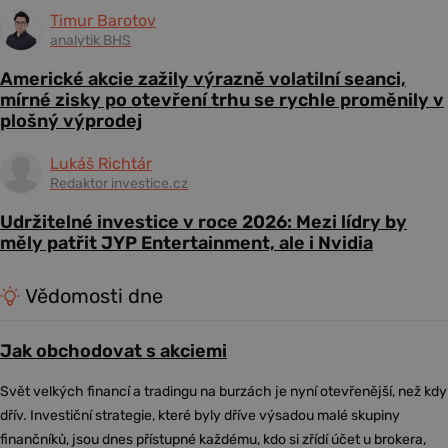
Timur Barotov
analytik BHS
Americké akcie zažily výrazně volatilní seanci,
mírné zisky po otevření trhu se rychle proměnily v
plošný výprodej
Lukáš Richtár
Redaktor investice.cz
Udržitelné investice v roce 2026: Mezi lídry by
měly patřit JYP Entertainment, ale i Nvidia
Vědomosti dne
Jak obchodovat s akciemi
Svět velkých financí a tradingu na burzách je nyní otevřenější, než kdy
dřív. Investiční strategie, které byly dříve výsadou malé skupiny
finančníků, jsou dnes přístupné každému, kdo si zřídí účet u brokera,