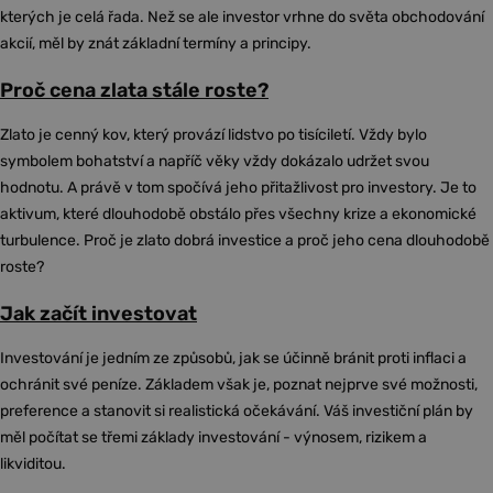
kterých je celá řada. Než se ale investor vrhne do světa obchodování
akcií, měl by znát základní termíny a principy.
Proč cena zlata stále roste?
Zlato je cenný kov, který provází lidstvo po tisíciletí. Vždy bylo
symbolem bohatství a napříč věky vždy dokázalo udržet svou
hodnotu. A právě v tom spočívá jeho přitažlivost pro investory. Je to
aktivum, které dlouhodobě obstálo přes všechny krize a ekonomické
turbulence. Proč je zlato dobrá investice a proč jeho cena dlouhodobě
roste?
Jak začít investovat
Investování je jedním ze způsobů, jak se účinně bránit proti inflaci a
ochránit své peníze. Základem však je, poznat nejprve své možnosti,
preference a stanovit si realistická očekávání. Váš investiční plán by
měl počítat se třemi základy investování - výnosem, rizikem a
likviditou.