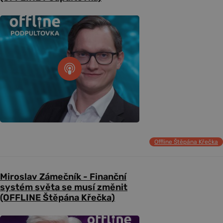
Offline Štěpána Křečka
Miroslav Zámečník - Finanční
systém světa se musí změnit
(OFFLINE Štěpána Křečka)