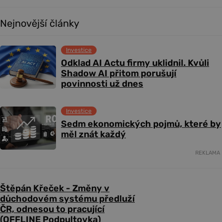
Nejnovější články
Investice
Odklad AI Actu firmy uklidnil. Kvůli
Shadow AI přitom porušují
povinnosti už dnes
Investice
Sedm ekonomických pojmů, které by
měl znát každý
REKLAMA
Štěpán Křeček - Změny v
důchodovém systému předluží
ČR, odnesou to pracující
(OFFLINE Podpultovka)