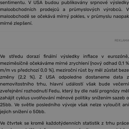
sentimentu. V USA budou publikovány srpnové výsledky
maloobchodních prodejců a průmyslových výrobců. V
maloobchodě se očekává mírný pokles, v průmyslu naopak
mírné zlepšení.
REKLAMA
Ve středu dorazí finální výsledky inflace v eurozóně,
meziměsíčně očekáváme mírné zrychlení (nový odhad 0,1 %
m/m vs předchozí 0,0 %), meziroční růst by měl zůstat beze
změny (2,2 %). Z USA odpoledne dostaneme data z
nemovitostního trhu, hlavní událostí však bude večerní
zveřejnění rozhodnutí Fedu, který by dle naší prognózy měl
zahájit cyklus uvolňování měnové politiky snížením sazeb o
25bb. Ve světle posledního vývoje však nelze vyloučit ani
jejich snížení o 50bb.
Ve čtvrtek se kromě každotýdenních statistik z trhu práce