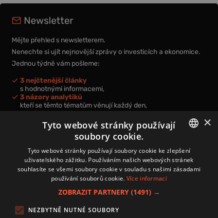
Newsletter
Mějte přehled s newsletterem.
Nenechte si ujít nejnovější zprávy o investicích a ekonomice.
Jednou týdně vám pošleme:
3 nejčtenější články
s hodnotnými informacemi,
3 názory analytiků
kteří se těmto tématům věnují každý den,
nová videa a podcasty
×
k prohloubení vašich znalostí.
Tyto webové stránky používají
soubory cookie.
CZECH
Tyto webové stránky používají soubory cookie ke zlepšení
uživatelského zážitku. Používáním našich webových stránek
CZ
souhlasíte se všemi soubory cookie v souladu s našimi zásadami
Přihlášením k newsletteru vyjadřujete svůj souhlas s
podmínkami
používání souborů cookie.
Více informací
zpracování osobních údajů
.
ZOBRAZIT PARTNERY
(1491) →
Kontakt
NEZBYTNĚ NUTNÉ SOUBORY
Zásady používání souborů cookies