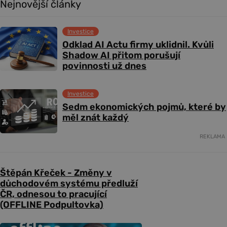
Nejnovější články
Investice
Odklad AI Actu firmy uklidnil. Kvůli
Shadow AI přitom porušují
povinnosti už dnes
Investice
Sedm ekonomických pojmů, které by
měl znát každý
REKLAMA
Štěpán Křeček - Změny v
důchodovém systému předluží
ČR, odnesou to pracující
(OFFLINE Podpultovka)