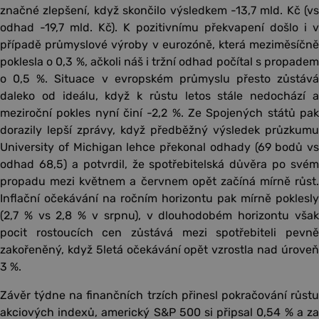
značné zlepšení, když skončilo výsledkem -13,7 mld. Kč (vs
odhad -19,7 mld. Kč). K pozitivnímu překvapení došlo i v
případě průmyslové výroby v eurozóně, která meziměsíčně
poklesla o 0,3 %, ačkoli náš i tržní odhad počítal s propadem
o 0,5 %. Situace v evropském průmyslu přesto zůstává
daleko od ideálu, když k růstu letos stále nedochází a
meziroční pokles nyní činí -2,2 %. Ze Spojených států pak
dorazily lepší zprávy, když předběžný výsledek průzkumu
University of Michigan lehce překonal odhady (69 bodů vs
odhad 68,5) a potvrdil, že spotřebitelská důvěra po svém
propadu mezi květnem a červnem opět začíná mírně růst.
Inflační očekávání na ročním horizontu pak mírně poklesly
(2,7 % vs 2,8 % v srpnu), v dlouhodobém horizontu však
pocit rostoucích cen zůstává mezi spotřebiteli pevně
zakořeněný, když 5letá očekávání opět vzrostla nad úroveň
3 %.
Závěr týdne na finančních trzích přinesl pokračování růstu
akciových indexů, americký S&P 500 si připsal 0,54 % a za