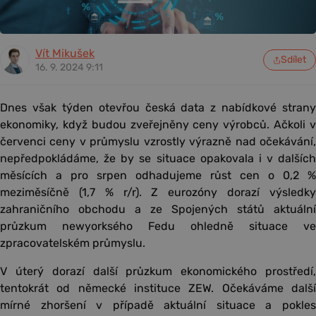
Vít Mikušek
Sdílet
16. 9. 2024 9:11
Dnes však týden otevřou česká data z nabídkové strany
ekonomiky, když budou zveřejněny ceny výrobců. Ačkoli v
červenci ceny v průmyslu vzrostly výrazně nad očekávání,
nepředpokládáme, že by se situace opakovala i v dalších
měsících a pro srpen odhadujeme růst cen o 0,2 %
meziměsíčně (1,7 % r/r). Z eurozóny dorazí výsledky
zahraničního obchodu a ze Spojených států aktuální
průzkum newyorksého Fedu ohledně situace ve
zpracovatelském průmyslu.
V úterý dorazí další průzkum ekonomického prostředí,
tentokrát od německé instituce ZEW. Očekáváme další
mírné zhoršení v případě aktuální situace a pokles