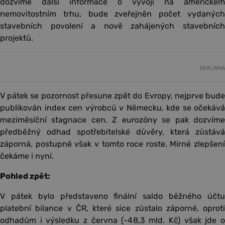
dozvíme další informace o vývoji na americkém
nemovitostním trhu, bude zveřejněn počet vydaných
stavebních povolení a nově zahájených stavebních
projektů.
REKLAMA
V pátek se pozornost přesune zpět do Evropy, nejprve bude
publikován index cen výrobců v Německu, kde se očekává
meziměsíční stagnace cen. Z eurozóny se pak dozvíme
předběžný odhad spotřebitelské důvěry, která zůstává
záporná, postupně však v tomto roce roste. Mírné zlepšení
čekáme i nyní.
Pohled zpět:
V pátek bylo představeno finální saldo běžného účtu
platební bilance v ČR, které sice zůstalo záporné, oproti
odhadům i výsledku z června (-48,3 mld. Kč) však jde o