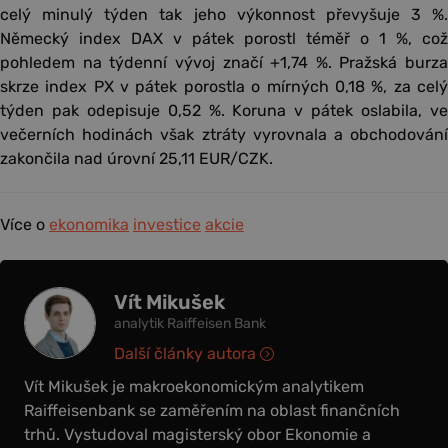
celý minulý týden tak jeho výkonnost převyšuje 3 %.
Německý index DAX v pátek porostl téměř o 1 %, což
pohledem na týdenní vývoj značí +1,74 %. Pražská burza
skrze index PX v pátek porostla o mírných 0,18 %, za celý
týden pak odepisuje 0,52 %. Koruna v pátek oslabila, ve
večerních hodinách však ztráty vyrovnala a obchodování
zakončila nad úrovní 25,11 EUR/CZK.
Více o
ekonomika
investice
akcie
Vít Mikušek
analytik Raiffeisen Bank
Další články autora
Vít Mikušek je makroekonomickým analytikem
Raiffeisenbank se zaměřením na oblast finančních
trhů. Vystudoval magisterský obor Ekonomie a