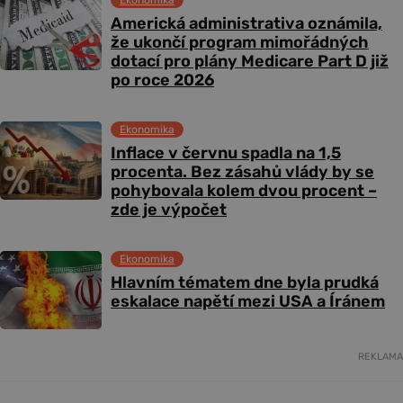
Ekonomika
Americká administrativa oznámila,
že ukončí program mimořádných
dotací pro plány Medicare Part D již
po roce 2026
Ekonomika
Inflace v červnu spadla na 1,5
procenta. Bez zásahů vlády by se
pohybovala kolem dvou procent –
zde je výpočet
Ekonomika
Hlavním tématem dne byla prudká
eskalace napětí mezi USA a Íránem
REKLAMA