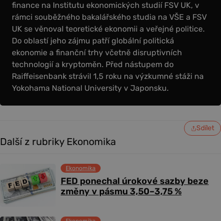
finance na Institutu ekonomických studií FSV UK, v
rámci souběžného bakalářského studia na VŠE a FSV
UK se věnoval teoretické ekonomii a veřejné politice.
Do oblastí jeho zájmu patří globální politická
ekonomie a finanční trhy včetně disruptivních
technologií a kryptoměn. Před nástupem do
Raiffeisenbank strávil 1,5 roku na výzkumné stáži na
Yokohama National University v Japonsku.
Sdílet
Další z rubriky Ekonomika
Ekonomika
FED ponechal úrokové sazby beze
změny v pásmu 3,50–3,75 %