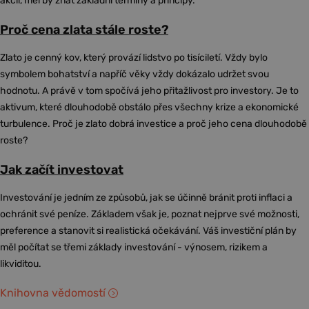
akcií, měl by znát základní termíny a principy.
Proč cena zlata stále roste?
Zlato je cenný kov, který provází lidstvo po tisíciletí. Vždy bylo
symbolem bohatství a napříč věky vždy dokázalo udržet svou
hodnotu. A právě v tom spočívá jeho přitažlivost pro investory. Je to
aktivum, které dlouhodobě obstálo přes všechny krize a ekonomické
turbulence. Proč je zlato dobrá investice a proč jeho cena dlouhodobě
roste?
Jak začít investovat
Investování je jedním ze způsobů, jak se účinně bránit proti inflaci a
ochránit své peníze. Základem však je, poznat nejprve své možnosti,
preference a stanovit si realistická očekávání. Váš investiční plán by
měl počítat se třemi základy investování - výnosem, rizikem a
likviditou.
Knihovna vědomostí