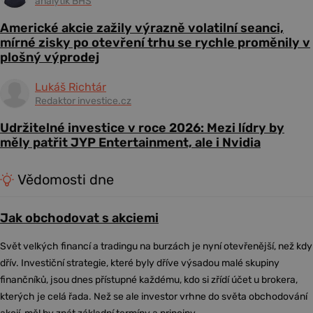
analytik BHS
Americké akcie zažily výrazně volatilní seanci,
mírné zisky po otevření trhu se rychle proměnily v
plošný výprodej
Lukáš Richtár
Redaktor investice.cz
Udržitelné investice v roce 2026: Mezi lídry by
měly patřit JYP Entertainment, ale i Nvidia
Vědomosti dne
Jak obchodovat s akciemi
Svět velkých financí a tradingu na burzách je nyní otevřenější, než kdy
dřív. Investiční strategie, které byly dříve výsadou malé skupiny
finančníků, jsou dnes přístupné každému, kdo si zřídí účet u brokera,
kterých je celá řada. Než se ale investor vrhne do světa obchodování