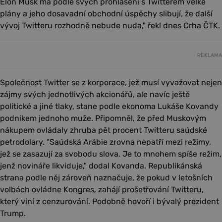
Elon Musk má podle svých prohlášení s Twitterem velké
plány a jeho dosavadní obchodní úspěchy slibují, že další
vývoj Twitteru rozhodně nebude nuda," řekl dnes Crha ČTK.
REKLAMA
Společnost Twitter se z korporace, jež musí vyvažovat nejen
zájmy svých jednotlivých akcionářů, ale navíc ještě
politické a jiné tlaky, stane podle ekonoma Lukáše Kovandy
podnikem jednoho muže. Připomněl, že před Muskovým
nákupem ovládaly zhruba pět procent Twitteru saúdské
petrodolary. "Saúdská Arábie zrovna nepatří mezi režimy,
jež se zasazují za svobodu slova. Je to mnohem spíše režim,
jenž novináře likviduje," dodal Kovanda. Republikánská
strana podle něj zároveň naznačuje, že pokud v letošních
volbách ovládne Kongres, zahájí prošetřování Twitteru,
který viní z cenzurování. Podobně hovoří i bývalý prezident
Trump.