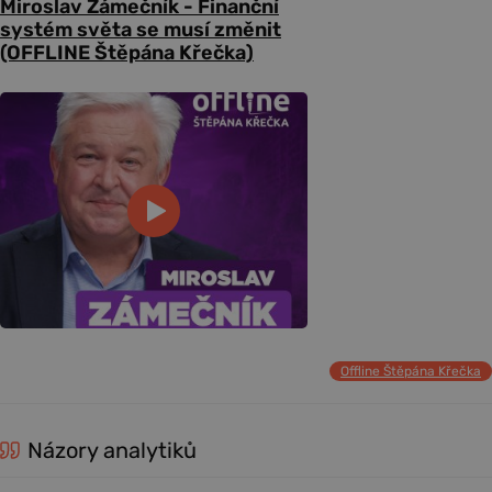
Miroslav Zámečník - Finanční
systém světa se musí změnit
(OFFLINE Štěpána Křečka)
Offline Štěpána Křečka
Názory analytiků