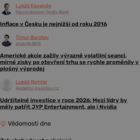
Lukáš Kovanda
hlavní ekonom Trinity Bank
Inflace v Česku je nejnižší od roku 2016
Timur Barotov
analytik BHS
Americké akcie zažily výrazně volatilní seanci,
mírné zisky po otevření trhu se rychle proměnily v
plošný výprodej
Lukáš Richtár
Redaktor investice.cz
Udržitelné investice v roce 2026: Mezi lídry by
měly patřit JYP Entertainment, ale i Nvidia
Vědomosti dne