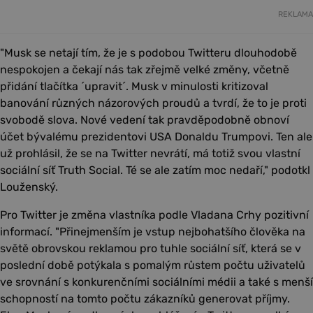
REKLAMA
"Musk se netají tím, že je s podobou Twitteru dlouhodobě
nespokojen a čekají nás tak zřejmě velké změny, včetně
přidání tlačítka ´upravit´. Musk v minulosti kritizoval
banování různých názorových proudů a tvrdí, že to je proti
svobodě slova. Nové vedení tak pravděpodobně obnoví
účet bývalému prezidentovi USA Donaldu Trumpovi. Ten ale
už prohlásil, že se na Twitter nevrátí, má totiž svou vlastní
sociální síť Truth Social. Té se ale zatím moc nedaří," podotkl
Louženský.
Pro Twitter je změna vlastníka podle Vladana Crhy pozitivní
informací. "Přinejmenším je vstup nejbohatšího člověka na
světě obrovskou reklamou pro tuhle sociální síť, která se v
poslední době potýkala s pomalým růstem počtu uživatelů
ve srovnání s konkurenčními sociálními médii a také s menší
schopností na tomto počtu zákazníků generovat příjmy.