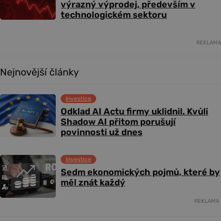
výrazný výprodej, především v
technologickém sektoru
REKLAMA
Nejnovější články
Investice
Odklad AI Actu firmy uklidnil. Kvůli
Shadow AI přitom porušují
povinnosti už dnes
Investice
Sedm ekonomických pojmů, které by
měl znát každý
REKLAMA