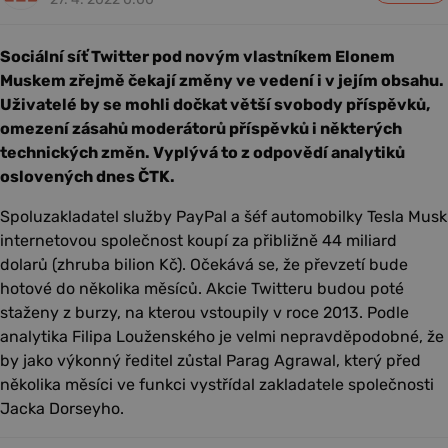
Sociální síť Twitter pod novým vlastníkem Elonem
Muskem zřejmě čekají změny ve vedení i v jejím obsahu.
Uživatelé by se mohli dočkat větší svobody příspěvků,
omezení zásahů moderátorů příspěvků i některých
technických změn. Vyplývá to z odpovědí analytiků
oslovených dnes ČTK.
Spoluzakladatel služby PayPal a šéf automobilky Tesla Musk
internetovou společnost koupí za přibližně 44 miliard
dolarů (zhruba bilion Kč). Očekává se, že převzetí bude
hotové do několika měsíců. Akcie Twitteru budou poté
staženy z burzy, na kterou vstoupily v roce 2013. Podle
analytika Filipa Louženského je velmi nepravděpodobné, že
by jako výkonný ředitel zůstal Parag Agrawal, který před
několika měsíci ve funkci vystřídal zakladatele společnosti
Jacka Dorseyho.