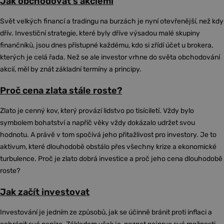
Jak obchodovat s akciemi
Svět velkých financí a tradingu na burzách je nyní otevřenější, než kdy
dřív. Investiční strategie, které byly dříve výsadou malé skupiny
finančníků, jsou dnes přístupné každému, kdo si zřídí účet u brokera,
kterých je celá řada. Než se ale investor vrhne do světa obchodování
akcií, měl by znát základní termíny a principy.
Proč cena zlata stále roste?
Zlato je cenný kov, který provází lidstvo po tisíciletí. Vždy bylo
symbolem bohatství a napříč věky vždy dokázalo udržet svou
hodnotu. A právě v tom spočívá jeho přitažlivost pro investory. Je to
aktivum, které dlouhodobě obstálo přes všechny krize a ekonomické
turbulence. Proč je zlato dobrá investice a proč jeho cena dlouhodobě
roste?
Jak začít investovat
Investování je jedním ze způsobů, jak se účinně bránit proti inflaci a