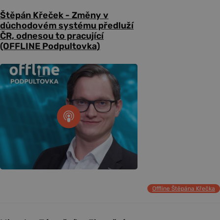
Štěpán Křeček - Změny v
důchodovém systému předluží
ČR, odnesou to pracující
(OFFLINE Podpultovka)
Offline Štěpána Křečka