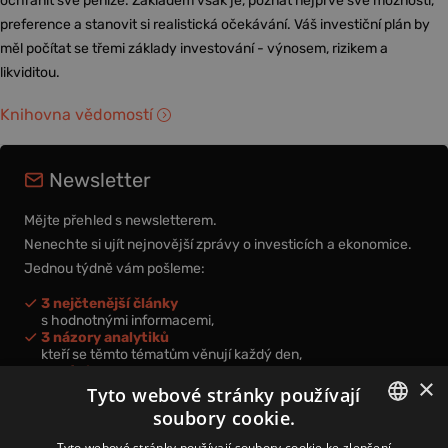
ochránit své peníze. Základem však je, poznat nejprve své možnosti,
preference a stanovit si realistická očekávání. Váš investiční plán by
měl počítat se třemi základy investování - výnosem, rizikem a
likviditou.
Knihovna vědomostí
Newsletter
Mějte přehled s newsletterem.
Nenechte si ujít nejnovější zprávy o investicích a ekonomice.
Jednou týdně vám pošleme:
3 nejčtenější články
s hodnotnými informacemi,
3 názory analytiků
kteří se těmto tématům věnují každý den,
nová videa a podcasty
×
k prohloubení vašich znalostí.
Tyto webové stránky používají
soubory cookie.
CZECH
Tyto webové stránky používají soubory cookie ke zlepšení