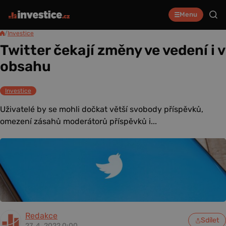
Menu
/
Investice
Twitter čekají změny ve vedení i v
obsahu
Investice
Uživatelé by se mohli dočkat větší svobody příspěvků,
omezení zásahů moderátorů příspěvků i...
Redakce
Sdílet
27. 4. 2022 0:00