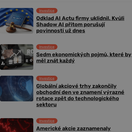
Investice
Odklad AI Actu firmy uklidnil. Kvůli
Shadow AI přitom porušují
povinnosti už dnes
Investice
Sedm ekonomických pojmů, které by
měl znát každý
Investice
Globální akciové trhy zakončily
obchodní den ve znamení výrazné
rotace zpět do technologického
sektoru
Investice
Americké akcie zaznamenaly