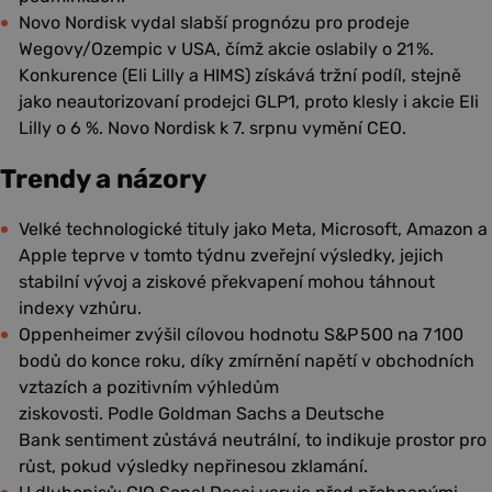
Novo Nordisk vydal slabší prognózu pro prodeje
Wegovy/Ozempic v USA, čímž akcie oslabily o 21 %.
Konkurence (Eli Lilly a HIMS) získává tržní podíl, stejně
jako neautorizovaní prodejci GLP1, proto klesly i akcie Eli
Lilly o 6 %. Novo Nordisk k 7. srpnu vymění CEO.
Trendy a názory
Velké technologické tituly jako Meta, Microsoft, Amazon a
Apple teprve v tomto týdnu zveřejní výsledky, jejich
stabilní vývoj a ziskové překvapení mohou táhnout
indexy vzhůru.
Oppenheimer zvýšil cílovou hodnotu S&P 500 na 7 100
bodů do konce roku, díky zmírnění napětí v obchodních
vztazích a pozitivním výhledům
ziskovosti. Podle Goldman Sachs a Deutsche
Bank sentiment zůstává neutrální, to indikuje prostor pro
růst, pokud výsledky nepřinesou zklamání.