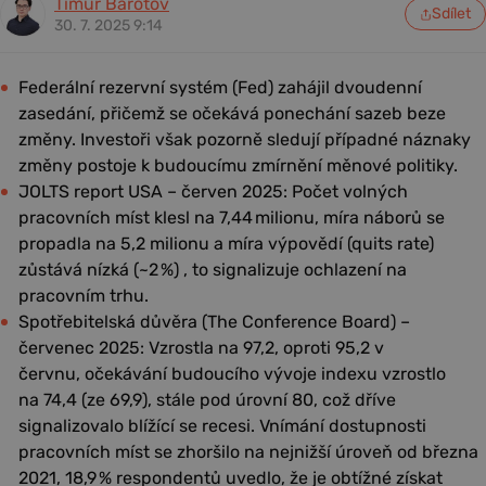
Timur Barotov
Sdílet
30. 7. 2025 9:14
Federální rezervní systém (Fed) zahájil dvoudenní
zasedání, přičemž se očekává ponechání sazeb beze
změny. Investoři však pozorně sledují případné náznaky
změny postoje k budoucímu zmírnění měnové politiky.
JOLTS report USA – červen 2025: Počet volných
pracovních míst klesl na 7,44 milionu, míra náborů se
propadla na 5,2 milionu a míra výpovědí (quits rate)
zůstává nízká (~2 %) , to signalizuje ochlazení na
pracovním trhu.
Spotřebitelská důvěra (The Conference Board) –
červenec 2025: Vzrostla na 97,2, oproti 95,2 v
červnu, očekávání budoucího vývoje indexu vzrostlo
na 74,4 (ze 69,9), stále pod úrovní 80, což dříve
signalizovalo blížící se recesi. Vnímání dostupnosti
pracovních míst se zhoršilo na nejnižší úroveň od března
2021, 18,9 % respondentů uvedlo, že je obtížné získat