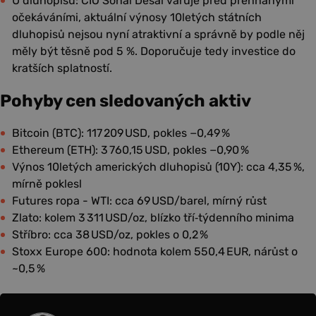
U dluhopisů: CIO Sonal Desai varuje před přehnanými
očekáváními, aktuální výnosy 10letých státních
dluhopisů nejsou nyní atraktivní a správně by podle něj
měly být těsně pod 5 %. Doporučuje tedy investice do
kratších splatností.
Pohyby cen sledovaných aktiv
Bitcoin (BTC): 117 209 USD, pokles −0,49 %
Ethereum (ETH): 3 760,15 USD, pokles −0,90 %
Výnos 10letých amerických dluhopisů (10Y): cca 4,35 %,
mírně poklesl
Futures ropa - WTI: cca 69 USD/barel, mírný růst
Zlato: kolem 3 311 USD/oz, blízko tří‑týdenního minima
Stříbro: cca 38 USD/oz, pokles o 0,2 %
Stoxx Europe 600: hodnota kolem 550,4 EUR, nárůst o
~0,5 %