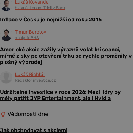
Lukáš Kovanda
hlavní ekonom Trinity Bank
Inflace v Česku je nejnižší od roku 2016
Timur Barotov
analytik BHS
Americké akcie zažily výrazně volatilní seanci,
mírné zisky po otevření trhu se rychle proměnily v
plošný výprodej
Lukáš Richtár
Redaktor investice.cz
Udržitelné investice v roce 2026: Mezi lídry by
měly patřit JYP Entertainment, ale i Nvidia
Vědomosti dne
Jak obchodovat s akciemi