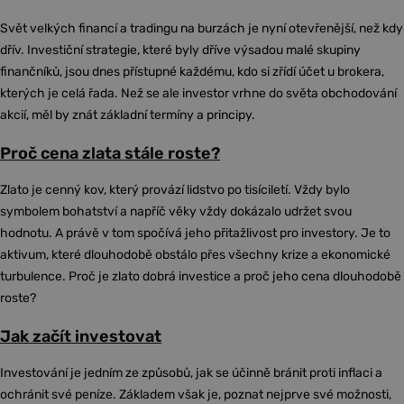
Svět velkých financí a tradingu na burzách je nyní otevřenější, než kdy
dřív. Investiční strategie, které byly dříve výsadou malé skupiny
finančníků, jsou dnes přístupné každému, kdo si zřídí účet u brokera,
kterých je celá řada. Než se ale investor vrhne do světa obchodování
akcií, měl by znát základní termíny a principy.
Proč cena zlata stále roste?
Zlato je cenný kov, který provází lidstvo po tisíciletí. Vždy bylo
symbolem bohatství a napříč věky vždy dokázalo udržet svou
hodnotu. A právě v tom spočívá jeho přitažlivost pro investory. Je to
aktivum, které dlouhodobě obstálo přes všechny krize a ekonomické
turbulence. Proč je zlato dobrá investice a proč jeho cena dlouhodobě
roste?
Jak začít investovat
Investování je jedním ze způsobů, jak se účinně bránit proti inflaci a
ochránit své peníze. Základem však je, poznat nejprve své možnosti,