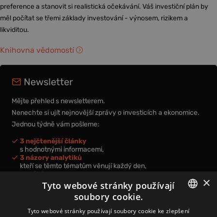
preference a stanovit si realistická očekávání. Váš investiční plán by
měl počítat se třemi základy investování - výnosem, rizikem a
likviditou.
Knihovna vědomostí
Newsletter
Mějte přehled s newsletterem.
Nenechte si ujít nejnovější zprávy o investicích a ekonomice.
Jednou týdně vám pošleme:
3 nejčtenější články
s hodnotnými informacemi,
3 názory analytiků
kteří se těmto tématům věnují každý den,
nová videa a podcasty
×
k prohloubení vašich znalostí.
Tyto webové stránky používají
soubory cookie.
CZECH
Tyto webové stránky používají soubory cookie ke zlepšení