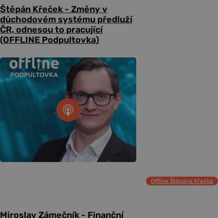
Štěpán Křeček - Změny v
důchodovém systému předluží
ČR, odnesou to pracující
(OFFLINE Podpultovka)
Offline Štěpána Křečka
Miroslav Zámečník - Finanční