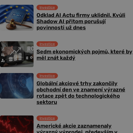
Investice
Odklad AI Actu firmy uklidnil. Kvůli
Shadow AI přitom porušují
povinnosti už dnes
Investice
Sedm ekonomických pojmů, které by
měl znát každý
Investice
Globální akciové trhy zakončily
obchodní den ve znamení výrazné
rotace zpět do technologického
sektoru
Investice
Americké akcie zaznamenaly
výrazný výprodej, především v