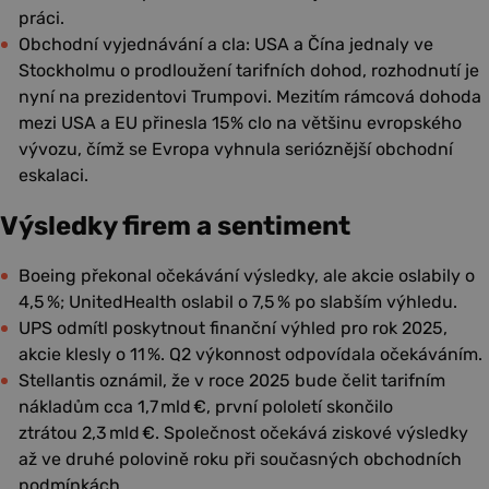
práci.
Obchodní vyjednávání a cla: USA a Čína jednaly ve
Stockholmu o prodloužení tarifních dohod, rozhodnutí je
nyní na prezidentovi Trumpovi. Mezitím rámcová dohoda
mezi USA a EU přinesla 15% clo na většinu evropského
vývozu, čímž se Evropa vyhnula serióznější obchodní
eskalaci.
Výsledky firem a sentiment
Boeing překonal očekávání výsledky, ale akcie oslabily o
4,5 %; UnitedHealth oslabil o 7,5 % po slabším výhledu.
UPS odmítl poskytnout finanční výhled pro rok 2025,
akcie klesly o 11 %. Q2 výkonnost odpovídala očekáváním.
Stellantis oznámil, že v roce 2025 bude čelit tarifním
nákladům cca 1,7 mld €, první pololetí skončilo
ztrátou 2,3 mld €. Společnost očekává ziskové výsledky
až ve druhé polovině roku při současných obchodních
podmínkách.