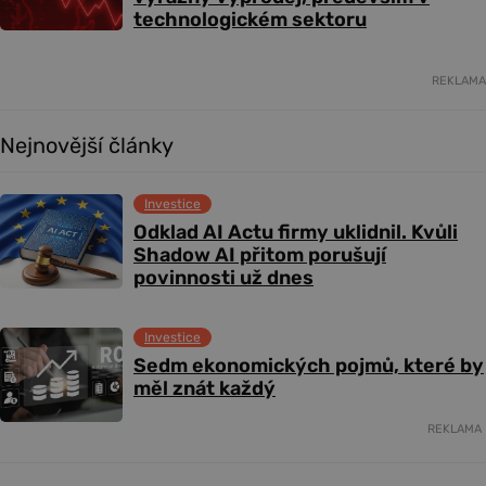
technologickém sektoru
REKLAMA
Nejnovější články
Investice
Odklad AI Actu firmy uklidnil. Kvůli
Shadow AI přitom porušují
povinnosti už dnes
Investice
Sedm ekonomických pojmů, které by
měl znát každý
REKLAMA