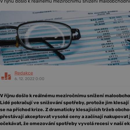
V říjnu došlo k reálnému meziročnímu snížení maloobchodníc
Redakce
6. 12. 2022 0:00
V říjnu došlo k reálnému meziročnímu snížení maloobchod
Lidé pokračují ve snižování spotřeby, protože jim klesají 
se na příchod krize. Z dramaticky klesajících tržeb obchod
přestávají akceptovat vysoké ceny a začínají nakupovat j
očekávat, že omezování spotřeby vyvolá recesi v naší e