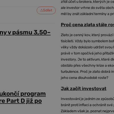
zřídí účet u brokera, kterých je c
ale investor vrhne do světa obch
Sdílet
měl by znát základní termíny a pr
Proč cena zlata stále r
ny v pásmu 3,50–
Zlato je cenný kov, který provází 
tisíciletí. Vždy bylo symbolem bo
věky vždy dokázalo udržet svou 
právě v tom spočívá jeho přitažli
investory. Je to aktivum, které 
obstálo přes všechny krize a ek
turbulence. Proč je zlato dobrá i
jeho cena dlouhodobě roste?
Jak začít investovat
 ukončí program
Investování je jedním ze způsobů
 Part D již po
bránit proti inflaci a ochránit své
Základem však je, poznat nejprv