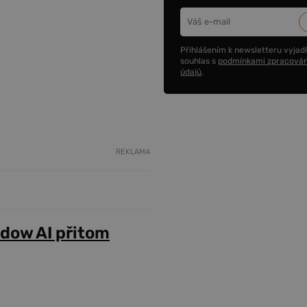
Přihlášením k newsletteru vyjadř
souhlas s
podmínkami zpracován
údajů
.
REKLAMA
adow AI přitom