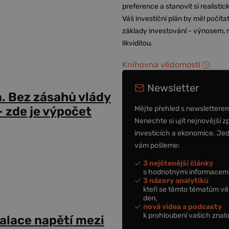
preference a stanovit si realisti
Váš investiční plán by měl počítat
základy investování - výnosem, r
likviditou.
Knihovna vědomostí
Newsletter
a. Bez zásahů vlády
Mějte přehled s newslettere
 zde je výpočet
Nenechte si ujít nejnovější z
investicích a ekonomice. Je
vám pošleme:
3 nejčtenější články
s hodnotnými informacemi
3 názory analytiků
kteří se těmto tématům vě
den,
nová videa a podcasty
k prohloubení vašich znalo
alace napětí mezi