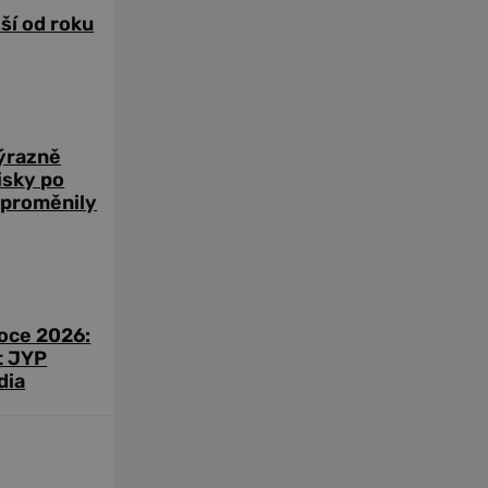
žší od roku
výrazně
zisky po
 proměnily
roce 2026:
t JYP
dia