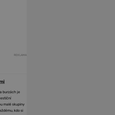
REKLAMA
mi
na burzách je
vestiční
dou malé skupiny
každému, kdo si