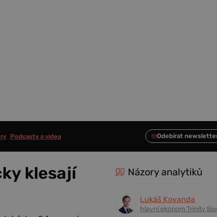
ry
Podcasty a videa
ky klesají
Názory analytiků
Lukáš Kovanda
hlavní ekonom Trinity Ba