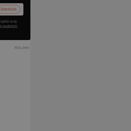
ujete svůj
í osobních
REKLAMA