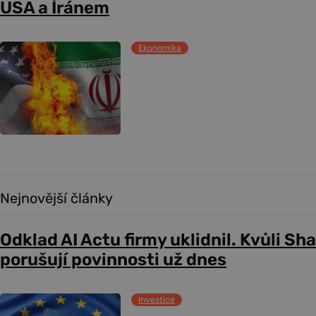
USA a Íránem
Ekonomika
Nejnovější články
Odklad AI Actu firmy uklidnil. Kvůli Sh
porušují povinnosti už dnes
Investice