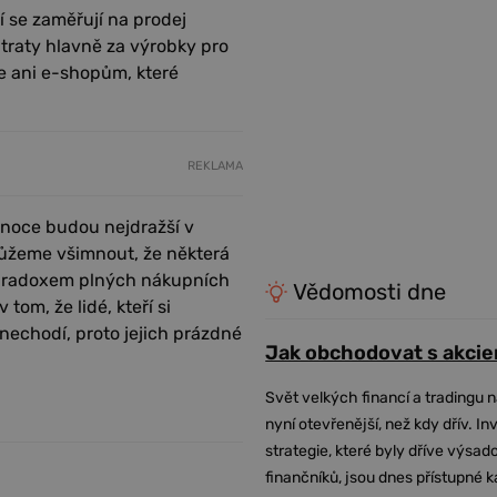
í se zaměřují na prodej
traty hlavně za výrobky pro
se ani e-shopům, které
REKLAMA
Vánoce budou nejdražší v
 můžeme všimnout, že některá
 paradoxem plných nákupních
Vědomosti dne
tom, že lidé, kteří si
 nechodí, proto jejich prázdné
Jak obchodovat s akcie
Svět velkých financí a tradingu 
nyní otevřenější, než kdy dřív. In
strategie, které byly dříve výsa
finančníků, jsou dnes přístupné 