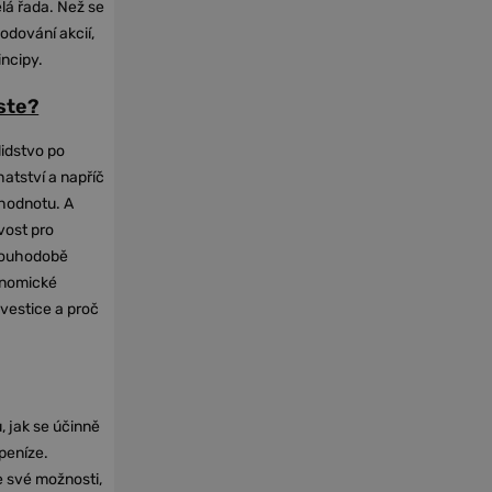
elá řada. Než se
odování akcií,
incipy.
oste?
lidstvo po
hatství a napříč
hodnotu. A
vost pro
dlouhodobě
onomické
nvestice a proč
, jak se účinně
 peníze.
e své možnosti,