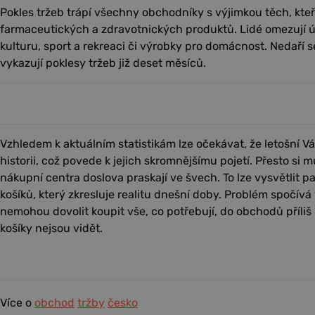
Pokles tržeb trápí všechny obchodníky s výjimkou těch, kteř
farmaceutických a zdravotnických produktů. Lidé omezují ú
kulturu, sport a rekreaci či výrobky pro domácnost. Nedaří 
vykazují poklesy tržeb již deset měsíců.
Vzhledem k aktuálním statistikám lze očekávat, že letošní 
historii, což povede k jejich skromnějšímu pojetí. Přesto si
nákupní centra doslova praskají ve švech. To lze vysvětlit
košíků, který zkresluje realitu dnešní doby. Problém spočívá v 
nemohou dovolit koupit vše, co potřebují, do obchodů příliš
košíky nejsou vidět.
Více o
obchod
tržby
česko