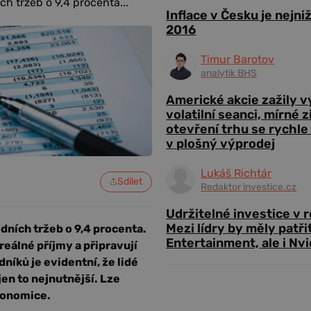
h tržeb o 9,4 procenta...
Inflace v Česku je nejni
2016
Timur Barotov
analytik BHS
Americké akcie zažily 
volatilní seanci, mírné 
otevření trhu se rychle
v plošný výprodej
Lukáš Richtár
Sdílet
Redaktor investice.cz
Udržitelné investice v 
Mezi lídry by měly patři
ních tržeb o 9,4 procenta.
Entertainment, ale i Nvi
reálné příjmy a připravují
níků je evidentní, že lidé
en to nejnutnější. Lze
konomice.