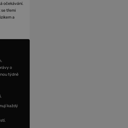
cká očekávání.
 se třemi
izikem a
m.
právy o
dnou týdně
,
nují každý
stí.