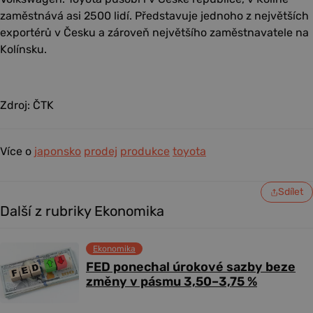
zaměstnává asi 2500 lidí. Představuje jednoho z největších
exportérů v Česku a zároveň největšího zaměstnavatele na
Kolínsku.
Zdroj: ČTK
Více o
japonsko
prodej
produkce
toyota
Sdílet
Další z rubriky Ekonomika
Ekonomika
FED ponechal úrokové sazby beze
změny v pásmu 3,50–3,75 %