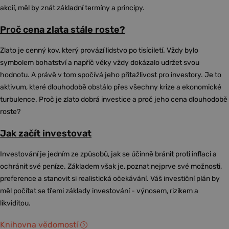
akcií, měl by znát základní termíny a principy.
Proč cena zlata stále roste?
Zlato je cenný kov, který provází lidstvo po tisíciletí. Vždy bylo
symbolem bohatství a napříč věky vždy dokázalo udržet svou
hodnotu. A právě v tom spočívá jeho přitažlivost pro investory. Je to
aktivum, které dlouhodobě obstálo přes všechny krize a ekonomické
turbulence. Proč je zlato dobrá investice a proč jeho cena dlouhodobě
roste?
Jak začít investovat
Investování je jedním ze způsobů, jak se účinně bránit proti inflaci a
ochránit své peníze. Základem však je, poznat nejprve své možnosti,
preference a stanovit si realistická očekávání. Váš investiční plán by
měl počítat se třemi základy investování - výnosem, rizikem a
likviditou.
Knihovna vědomostí