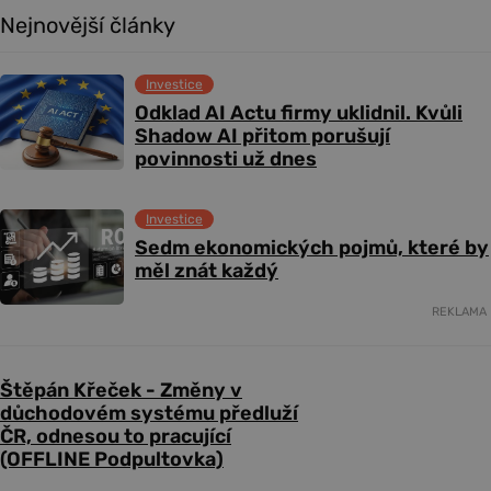
Nejnovější články
Investice
Odklad AI Actu firmy uklidnil. Kvůli
Shadow AI přitom porušují
povinnosti už dnes
Investice
Sedm ekonomických pojmů, které by
měl znát každý
REKLAMA
Štěpán Křeček - Změny v
důchodovém systému předluží
ČR, odnesou to pracující
(OFFLINE Podpultovka)