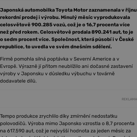
Japonská automobilka Toyota Motor zaznamenala v říjnu
rekordní prodej i výrobu. Minulý měsíc vyprodukovala
celosvětově 900.285 vozů, což je o 16,7 procenta více
než před rokem. Celosvětově prodala 890.241 aut, to je
o sedm procent více. Společnost, která působí i v České
republice, to uvedla ve svém dnešním sdělení.
Firmě pomohla silná poptávka v Severní Americe a v
Evropě. Výrazně jí přitom neublížilo ani dočasné zastavení
výroby v Japonsku v důsledku výbuchu v továrně
dodavatele dílů.
REKLAMA
Tempo produkce zrychlilo díky zmírnění nedostatku
polovodičů. Výroba mimo Japonsko vzrostla o 8,7 procenta
na 617.590 aut, což je nejvyšší hodnota za jeden měsíc za