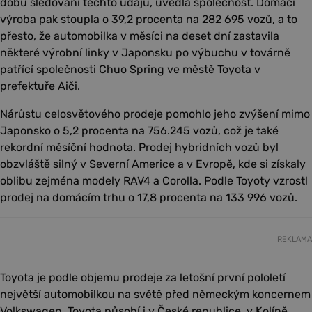
dobu sledování těchto údajů, uvedla společnost. Domácí
výroba pak stoupla o 39,2 procenta na 282 695 vozů, a to
přesto, že automobilka v měsíci na deset dní zastavila
některé výrobní linky v Japonsku po výbuchu v továrně
patřící společnosti Chuo Spring ve městě Toyota v
prefektuře Aiči.
Nárůstu celosvětového prodeje pomohlo jeho zvýšení mimo
Japonsko o 5,2 procenta na 756.245 vozů, což je také
rekordní měsíční hodnota. Prodej hybridních vozů byl
obzvláště silný v Severní Americe a v Evropě, kde si získaly
oblibu zejména modely RAV4 a Corolla. Podle Toyoty vzrostl
prodej na domácím trhu o 17,8 procenta na 133 996 vozů.
REKLAMA
Toyota je podle objemu prodeje za letošní první pololetí
největší automobilkou na světě před německým koncernem
Volkswagen. Toyota působí i v České republice, v Kolíně