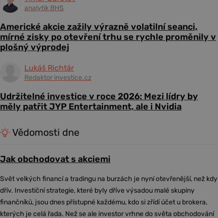
analytik BHS
Americké akcie zažily výrazně volatilní seanci,
mírné zisky po otevření trhu se rychle proměnily v
plošný výprodej
Lukáš Richtár
Redaktor investice.cz
Udržitelné investice v roce 2026: Mezi lídry by
měly patřit JYP Entertainment, ale i Nvidia
Vědomosti dne
Jak obchodovat s akciemi
Svět velkých financí a tradingu na burzách je nyní otevřenější, než kdy
dřív. Investiční strategie, které byly dříve výsadou malé skupiny
finančníků, jsou dnes přístupné každému, kdo si zřídí účet u brokera,
kterých je celá řada. Než se ale investor vrhne do světa obchodování