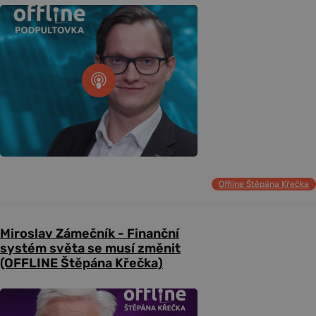
Offline Štěpána Křečka
Miroslav Zámečník - Finanční
systém světa se musí změnit
(OFFLINE Štěpána Křečka)