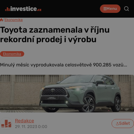
Menu
/
Ekonomika
Toyota zaznamenala v říjnu
rekordní prodej i výrobu
Ekonomika
Minulý měsíc vyprodukovala celosvětově 900.285 vozů...
Redakce
Sdílet
29. 11. 2023 0:00