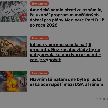
Ekonomika
Americká administrativa oznámila,
že ukončí program mimořádných
dotací pro plány Medicare Part D již
po roce 2026
Ekonomika
Inflace v červnu spadla na 1,5
procenta. Bez zásahů vlády by se
pohybovala kolem dvou procent –
zde je výpočet
Ekonomika
Hlavním tématem dne byla prudká
eskalace napětí mezi USA a Íránem
REKLAMA