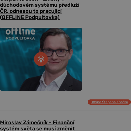
důchodovém systému předluží
ČR, odnesou to pracující
(OFFLINE Podpultovka)
Offline Štěpána Křečka
Miroslav Zámečník - Finanční
systém světa se musí změnit