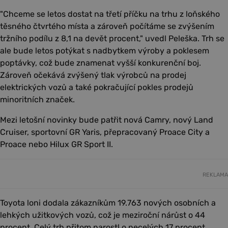
"Chceme se letos dostat na třetí příčku na trhu z loňského
těsného čtvrtého místa a zároveň počítáme se zvýšením
tržního podílu z 8,1 na devět procent," uvedl Peleška. Trh se
ale bude letos potýkat s nadbytkem výroby a poklesem
poptávky, což bude znamenat vyšší konkurenční boj.
Zároveň očekává zvýšený tlak výrobců na prodej
elektrických vozů a také pokračující pokles prodejů
minoritních značek.
Mezi letošní novinky bude patřit nová Camry, nový Land
Cruiser, sportovní GR Yaris, přepracovaný Proace City a
Proace nebo Hilux GR Sport II.
REKLAMA
Toyota loni dodala zákazníkům 19.763 nových osobních a
lehkých užitkových vozů, což je meziroční nárůst o 44
procent. Celý trh přitom narostl o necelých 17 procent.