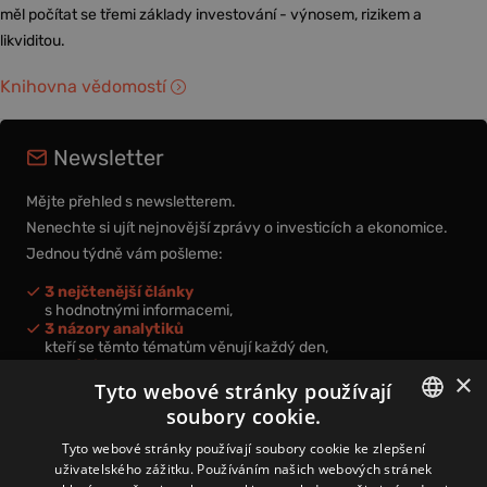
měl počítat se třemi základy investování - výnosem, rizikem a
likviditou.
Knihovna vědomostí
Newsletter
Mějte přehled s newsletterem.
Nenechte si ujít nejnovější zprávy o investicích a ekonomice.
Jednou týdně vám pošleme:
3 nejčtenější články
s hodnotnými informacemi,
3 názory analytiků
kteří se těmto tématům věnují každý den,
nová videa a podcasty
×
k prohloubení vašich znalostí.
Tyto webové stránky používají
soubory cookie.
CZECH
Tyto webové stránky používají soubory cookie ke zlepšení
uživatelského zážitku. Používáním našich webových stránek
CZ