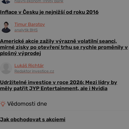
hlavní ekonom Trinity Bank
Inflace v Česku je nejnižší od roku 2016
Timur Barotov
analytik BHS
Americké akcie zažily výrazně volatilní seanci,
mírné zisky po otevření trhu se rychle proměnily v
plošný výprodej
Lukáš Richtár
Redaktor investice.cz
Udržitelné investice v roce 2026: Mezi lídry by
měly patřit JYP Entertainment, ale i Nvidia
Vědomosti dne
Jak obchodovat s akciemi