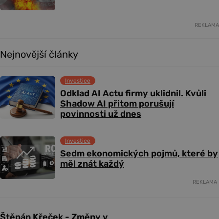
REKLAMA
Nejnovější články
Investice
Odklad AI Actu firmy uklidnil. Kvůli
Shadow AI přitom porušují
povinnosti už dnes
Investice
Sedm ekonomických pojmů, které by
měl znát každý
REKLAMA
Štěpán Křeček - Změny v