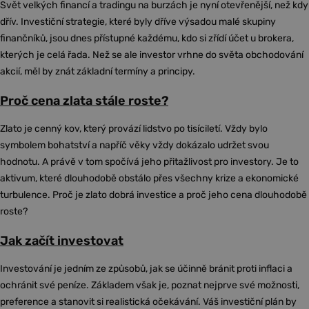
Svět velkých financí a tradingu na burzách je nyní otevřenější, než kdy
dřív. Investiční strategie, které byly dříve výsadou malé skupiny
finančníků, jsou dnes přístupné každému, kdo si zřídí účet u brokera,
kterých je celá řada. Než se ale investor vrhne do světa obchodování
akcií, měl by znát základní termíny a principy.
Proč cena zlata stále roste?
Zlato je cenný kov, který provází lidstvo po tisíciletí. Vždy bylo
symbolem bohatství a napříč věky vždy dokázalo udržet svou
hodnotu. A právě v tom spočívá jeho přitažlivost pro investory. Je to
aktivum, které dlouhodobě obstálo přes všechny krize a ekonomické
turbulence. Proč je zlato dobrá investice a proč jeho cena dlouhodobě
roste?
Jak začít investovat
Investování je jedním ze způsobů, jak se účinně bránit proti inflaci a
ochránit své peníze. Základem však je, poznat nejprve své možnosti,
preference a stanovit si realistická očekávání. Váš investiční plán by