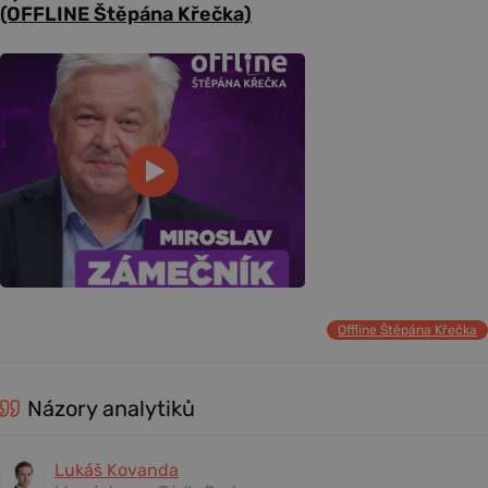
(OFFLINE Štěpána Křečka)
Offline Štěpána Křečka
Názory analytiků
Lukáš Kovanda