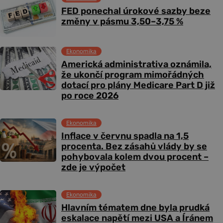
FED ponechal úrokové sazby beze
změny v pásmu 3,50–3,75 %
Ekonomika
Americká administrativa oznámila,
že ukončí program mimořádných
dotací pro plány Medicare Part D již
po roce 2026
Ekonomika
Inflace v červnu spadla na 1,5
procenta. Bez zásahů vlády by se
pohybovala kolem dvou procent –
zde je výpočet
Ekonomika
Hlavním tématem dne byla prudká
eskalace napětí mezi USA a Íránem