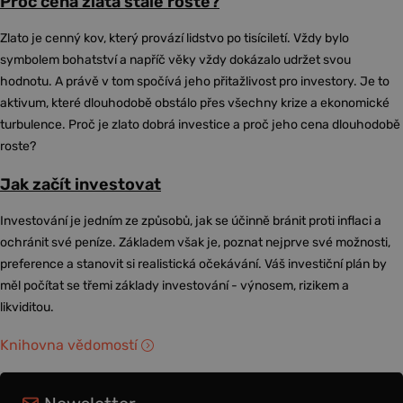
Proč cena zlata stále roste?
Zlato je cenný kov, který provází lidstvo po tisíciletí. Vždy bylo
symbolem bohatství a napříč věky vždy dokázalo udržet svou
hodnotu. A právě v tom spočívá jeho přitažlivost pro investory. Je to
aktivum, které dlouhodobě obstálo přes všechny krize a ekonomické
turbulence. Proč je zlato dobrá investice a proč jeho cena dlouhodobě
roste?
Jak začít investovat
Investování je jedním ze způsobů, jak se účinně bránit proti inflaci a
ochránit své peníze. Základem však je, poznat nejprve své možnosti,
preference a stanovit si realistická očekávání. Váš investiční plán by
měl počítat se třemi základy investování - výnosem, rizikem a
likviditou.
Knihovna vědomostí