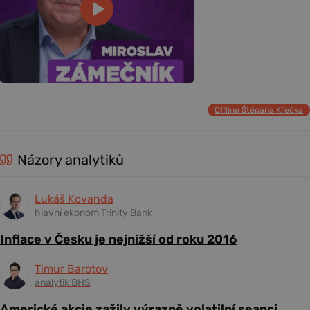
Offline Štěpána Křečka
Názory analytiků
Lukáš Kovanda
hlavní ekonom Trinity Bank
Inflace v Česku je nejnižší od roku 2016
Timur Barotov
analytik BHS
Americké akcie zažily výrazně volatilní seanci,