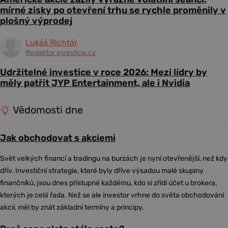
mírné zisky po otevření trhu se rychle proměnily v
plošný výprodej
Lukáš Richtár
Redaktor investice.cz
Udržitelné investice v roce 2026: Mezi lídry by
měly patřit JYP Entertainment, ale i Nvidia
Vědomosti dne
Jak obchodovat s akciemi
Svět velkých financí a tradingu na burzách je nyní otevřenější, než kdy
dřív. Investiční strategie, které byly dříve výsadou malé skupiny
finančníků, jsou dnes přístupné každému, kdo si zřídí účet u brokera,
kterých je celá řada. Než se ale investor vrhne do světa obchodování
akcií, měl by znát základní termíny a principy.