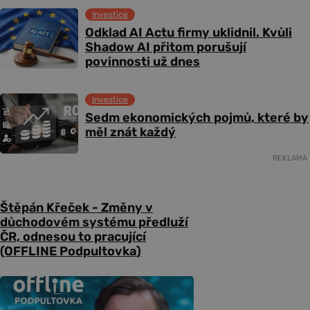
Investice
Odklad AI Actu firmy uklidnil. Kvůli
Shadow AI přitom porušují
povinnosti už dnes
Investice
Sedm ekonomických pojmů, které by
měl znát každý
REKLAMA
Štěpán Křeček - Změny v
důchodovém systému předluží
ČR, odnesou to pracující
(OFFLINE Podpultovka)