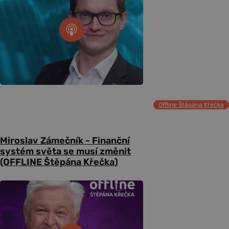
Offline Štěpána Křečka
Miroslav Zámečník - Finanční
systém světa se musí změnit
(OFFLINE Štěpána Křečka)