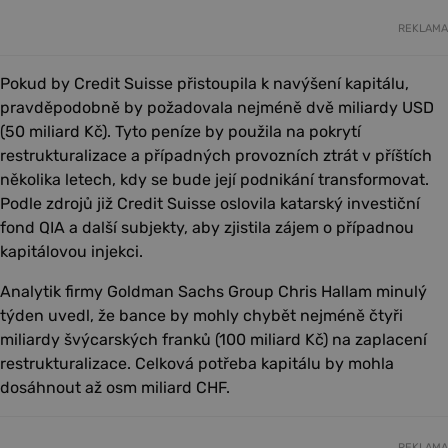
REKLAMA
Pokud by Credit Suisse přistoupila k navýšení kapitálu,
pravděpodobně by požadovala nejméně dvě miliardy USD
(50 miliard Kč). Tyto peníze by použila na pokrytí
restrukturalizace a případných provozních ztrát v příštích
několika letech, kdy se bude její podnikání transformovat.
Podle zdrojů již Credit Suisse oslovila katarský investiční
fond QIA a další subjekty, aby zjistila zájem o případnou
kapitálovou injekci.
Analytik firmy Goldman Sachs Group Chris Hallam minulý
týden uvedl, že bance by mohly chybět nejméně čtyři
miliardy švýcarských franků (100 miliard Kč) na zaplacení
restrukturalizace. Celková potřeba kapitálu by mohla
dosáhnout až osm miliard CHF.
REKLAMA