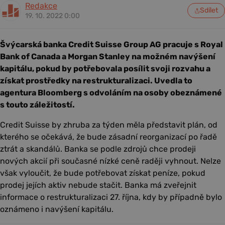
Redakce
Sdílet
19. 10. 2022 0:00
Švýcarská banka Credit Suisse Group AG pracuje s Royal
Bank of Canada a Morgan Stanley na možném navýšení
kapitálu, pokud by potřebovala posílit svoji rozvahu a
získat prostředky na restrukturalizaci. Uvedla to
agentura Bloomberg s odvoláním na osoby obeznámené
s touto záležitostí.
Credit Suisse by zhruba za týden měla představit plán, od
kterého se očekává, že bude zásadní reorganizací po řadě
ztrát a skandálů. Banka se podle zdrojů chce prodeji
nových akcií při současné nízké ceně raději vyhnout. Nelze
však vyloučit, že bude potřebovat získat peníze, pokud
prodej jejích aktiv nebude stačit. Banka má zveřejnit
informace o restrukturalizaci 27. října, kdy by případně bylo
oznámeno i navýšení kapitálu.