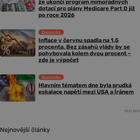
že ukončí program mimořádných
dotací pro plány Medicare Part D již
po roce 2026
Ekonomika
Inflace v červnu spadla na 1,5
procenta. Bez zásahů vlády by se
pohybovala kolem dvou procent –
zde je výpočet
Ekonomika
Hlavním tématem dne byla prudká
eskalace napětí mezi USA a Íránem
REKLAMA
Nejnovější články