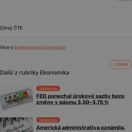
Zdroj: ČTK
Více o
banka
evropa
investice
Sdílet
Další z rubriky Ekonomika
Ekonomika
FED ponechal úrokové sazby beze
změny v pásmu 3,50–3,75 %
Ekonomika
Americká administrativa oznámila,