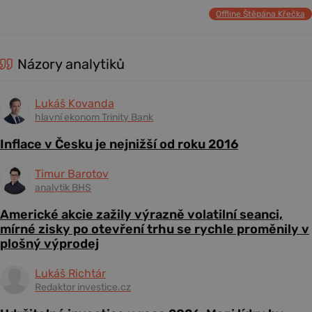
Offline Štěpána Křečka
Názory analytiků
Lukáš Kovanda
hlavní ekonom Trinity Bank
Inflace v Česku je nejnižší od roku 2016
Timur Barotov
analytik BHS
Americké akcie zažily výrazně volatilní seanci,
mírné zisky po otevření trhu se rychle proměnily v
plošný výprodej
Lukáš Richtár
Redaktor investice.cz