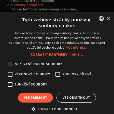
s hodnotnými informacemi,
3 názory analytiků
kteří se těmto tématům věnují každý den,
nová videa a podcasty
×
k prohloubení vašich znalostí.
Tyto webové stránky používají
soubory cookie.
CZECH
Tyto webové stránky používají soubory cookie ke zlepšení
uživatelského zážitku. Používáním našich webových stránek
CZ
souhlasíte se všemi soubory cookie v souladu s našimi zásadami
Přihlášením k newsletteru vyjadřujete svůj souhlas s
podmínkami
používání souborů cookie.
Více informací
zpracování osobních údajů
.
ZOBRAZIT PARTNERY
(1491) →
Kontakt
NEZBYTNĚ NUTNÉ SOUBORY
Zásady používání souborů cookies
Zpracování osobních údajů
VÝKONOVÉ SOUBORY
SOUBORY CÍLENÍ
Autoři
Nastavení cookies
FUNKČNÍ SOUBORY
VŠE PŘIJMOUT
VŠE ODMÍTNOUT
Copyright 2024 © Investice.cz. Všechna práva vyhrazena.
ZOBRAZIT PODROBNOSTI
Publikování nebo další šíření obsahu serveru www.investice.cz není možné bez