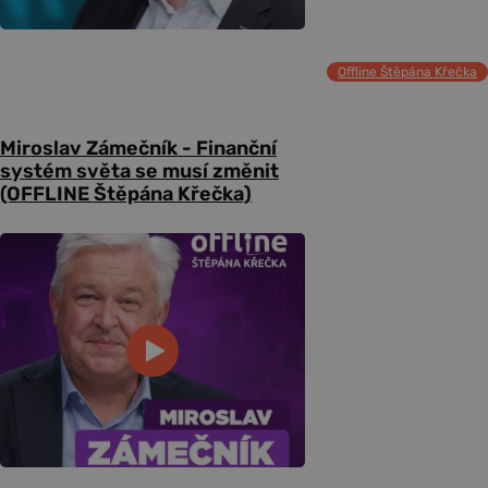
Offline Štěpána Křečka
Miroslav Zámečník - Finanční
systém světa se musí změnit
(OFFLINE Štěpána Křečka)