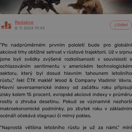
Redakce
Sdílet
8. 9. 2024 19:45
"Po nadprůměrném prvním pololetí bude pro globální
akciové trhy obtížné setrvat v růstové trajektorii. Už v srpnu
jsme byli svědky zvýšené rozkolísanosti v souvislosti s
ochlazováním sentimentu v americkém technologickém
sektoru, který byl dosud hlavním tahounem letošního
růstu," řekl ČTK makléř Wood & Company Vladimír Vávra.
Hlavní severoamerické indexy od začátku roku připisují
zisky kolem 15 procent, evropské akciové indexy v průměru
rostly o zhruba desetinu. Pokud se významně nezhorší
makroekonomické podmínky, po zbytek roku v základním
scénáři očekává stagnaci či mírný pokles.
"Naprostá většina letošního růstu je už za námi," míní