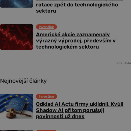
rotace zpět do technologického
sektoru
Investice
Americké akcie zaznamenaly
výrazný výprodej, především v
technologickém sektoru
REKLAMA
Nejnovější články
Investice
Odklad AI Actu firmy uklidnil. Kvůli
Shadow AI přitom porušují
povinnosti už dnes