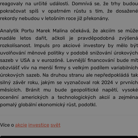
reagovaly na určité události. Domnívá se, že trhy budou
pokračovat spíš v opatrném růstu s tím, že dosažené
rekordy nebudou v letošním roce již překonány.
Analytik Portu Marek Malina očekává, že akciím se může
nadále letos dařit, ačkoli je pravděpodobná zvýšená
rozkolísanost. Impuls pro akciové investory by mělo být
uvolňování měnové politiky v podobě snižování úrokových
sazeb v USA a v eurozóně. Levnější financování bude mít
obzvlášť vliv na menší firmy s velkým podílem variabilních
úrokových sazeb. Na druhou stranu ale nepředpokládá tak
silný závěr roku, jakým se vyznačoval rok 2024 v prvních
měsících. Bránit mu bude geopolitické napětí, vysoké
ocenění amerických a technologických akcií a zejména
pomalý globální ekonomický růst, podotkl.
Více o
akcie
investice
svět