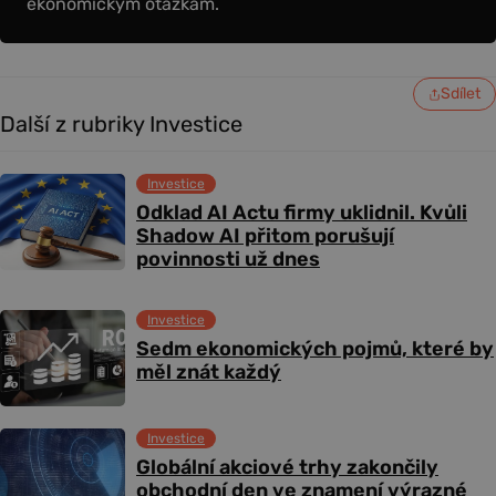
ekonomickým otázkám.
Sdílet
Další z rubriky Investice
Investice
Odklad AI Actu firmy uklidnil. Kvůli
Shadow AI přitom porušují
povinnosti už dnes
Investice
Sedm ekonomických pojmů, které by
měl znát každý
Investice
Globální akciové trhy zakončily
obchodní den ve znamení výrazné