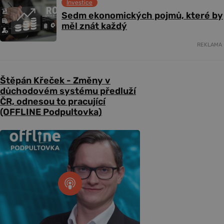
Investice
Sedm ekonomických pojmů, které by
měl znát každý
REKLAMA
Štěpán Křeček - Změny v
důchodovém systému předluží
ČR, odnesou to pracující
(OFFLINE Podpultovka)