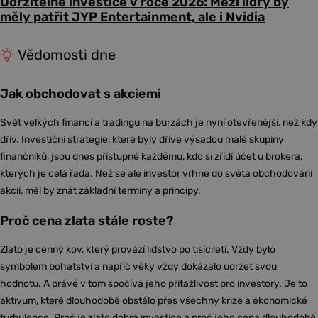
Udržitelné investice v roce 2026: Mezi lídry by
měly patřit JYP Entertainment, ale i Nvidia
Vědomosti dne
Jak obchodovat s akciemi
Svět velkých financí a tradingu na burzách je nyní otevřenější, než kdy
dřív. Investiční strategie, které byly dříve výsadou malé skupiny
finančníků, jsou dnes přístupné každému, kdo si zřídí účet u brokera,
kterých je celá řada. Než se ale investor vrhne do světa obchodování
akcií, měl by znát základní termíny a principy.
Proč cena zlata stále roste?
Zlato je cenný kov, který provází lidstvo po tisíciletí. Vždy bylo
symbolem bohatství a napříč věky vždy dokázalo udržet svou
hodnotu. A právě v tom spočívá jeho přitažlivost pro investory. Je to
aktivum, které dlouhodobě obstálo přes všechny krize a ekonomické
turbulence. Proč je zlato dobrá investice a proč jeho cena dlouhodobě