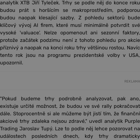
analytik XTB Jiří Tyleček. Trhy se podle něj do konce roku
budou prát s horšícím se makroprostředím, podporou
budou naopak klesající sazby. Z pohledu sektorů bude
klíčový vývoj AI firem, které musí minimálně potvrdit své
vysoké 'valuace'. Nelze opomenout ani sezonní faktory,
protože začátek podzimu není z tohoto pohledu pro akcie
příznivý a naopak na konci roku trhy většinou rostou. Navíc
tento rok jsou na programu prezidentské volby v USA,
upozornil.
REKLAMA
"Pokud budeme trhy podrobně analyzovat, pak ano,
existuje určité možnost, že budou ve své rally pokračovat
dále. Stoprocentně si ale můžeme být jistí tím, že finanční
akciové trhy zdaleka nejsou zdravé," uvedl analytik Purple
Trading Jaroslav Tupý. Lze to podle něj lehce pozorovat na
událostech posledních dnech, kdy trhy dramaticky