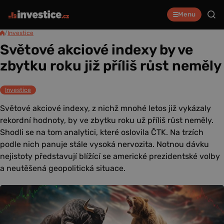
Menu
/
Investice
Světové akciové indexy by ve
zbytku roku již příliš růst neměly
Investice
Světové akciové indexy, z nichž mnohé letos již vykázaly
rekordní hodnoty, by ve zbytku roku už příliš růst neměly.
Shodli se na tom analytici, které oslovila ČTK. Na trzích
podle nich panuje stále vysoká nervozita. Notnou dávku
nejistoty představují blížící se americké prezidentské volby
a neutěšená geopolitická situace.