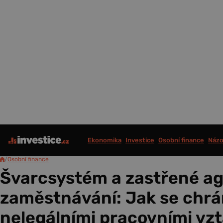
Ekonomika
Investice
Osobní finance
Názo
/
Osobní finance
Švarcsystém a zastřené ag
zaměstnávání: Jak se chrá
nelegálními pracovními vz