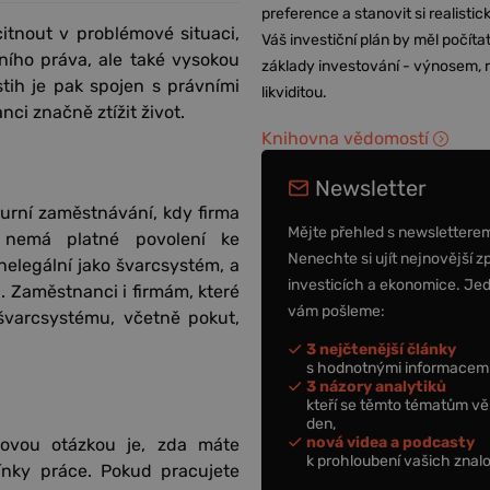
preference a stanovit si realisti
itnout v problémové situaci,
Váš investiční plán by měl počítat
ího práva, ale také vysokou
základy investování - výnosem, r
ih je pak spojen s právními
likviditou.
i značně ztížit život.
Knihovna vědomostí
Newsletter
urní zaměstnávání, kdy firma
Mějte přehled s newslettere
á nemá platné povolení ke
Nenechte si ujít nejnovější z
nelegální jako švarcsystém, a
investicích a ekonomice. Je
 Zaměstnanci i firmám, které
vám pošleme:
 švarcsystému, včetně pokut,
3 nejčtenější články
s hodnotnými informacemi
3 názory analytiků
kteří se těmto tématům vě
den,
nová videa a podcasty
íčovou otázkou je, zda máte
k prohloubení vašich znalo
ínky práce. Pokud pracujete