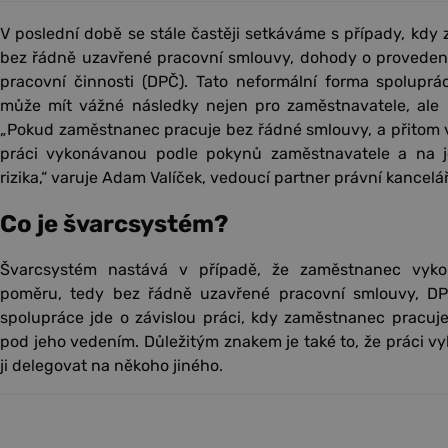
V poslední době se stále častěji setkáváme s případy, kdy
bez řádně uzavřené pracovní smlouvy, dohody o proveden
pracovní činnosti (DPČ). Tato neformální forma spoluprá
může mít vážné následky nejen pro zaměstnavatele, ale
„Pokud zaměstnanec pracuje bez řádné smlouvy, a přitom v
práci vykonávanou podle pokynů zaměstnavatele a na j
rizika,“ varuje Adam Valíček, vedoucí partner právní kancelář
Co je švarcsystém?
Švarcsystém nastává v případě, že zaměstnanec vyko
poměru, tedy bez řádně uzavřené pracovní smlouvy, DP
spolupráce jde o závislou práci, kdy zaměstnanec pracuj
pod jeho vedením. Důležitým znakem je také to, že práci 
ji delegovat na někoho jiného.