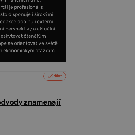
tál je profesionál s
to disponuje i širokými
redakce doplňují externí
tní perspektivy a aktuální
poskytovat čtenářům
épe se orientovat ve světě
ním ekonomickým otázkám.
Sdílet
odvody znamenají