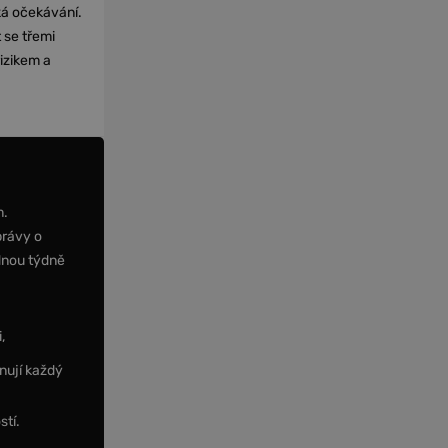
cká očekávání.
 se třemi
izikem a
m.
právy o
dnou týdně
,
nují každý
stí.