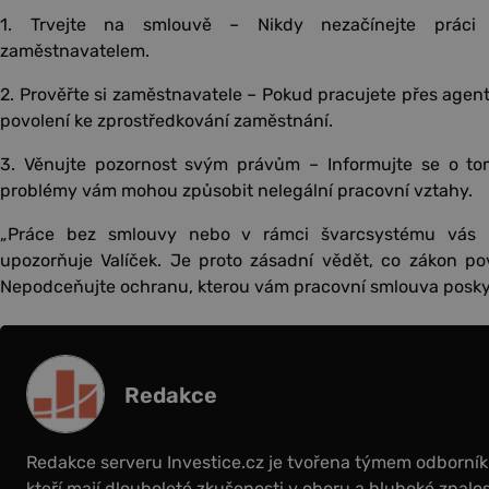
1. Trvejte na smlouvě – Nikdy nezačínejte prác
zaměstnavatelem.
2. Prověřte si zaměstnavatele – Pokud pracujete přes agentu
povolení ke zprostředkování zaměstnání.
3. Věnujte pozornost svým právům – Informujte se o to
problémy vám mohou způsobit nelegální pracovní vztahy.
„Práce bez smlouvy nebo v rámci švarcsystému vás 
upozorňuje Valíček. Je proto zásadní vědět, co zákon po
Nepodceňujte ochranu, kterou vám pracovní smlouva posky
Redakce
Redakce serveru Investice.cz je tvořena týmem odborní
kteří mají dlouholeté zkušenosti v oboru a hluboké znalos