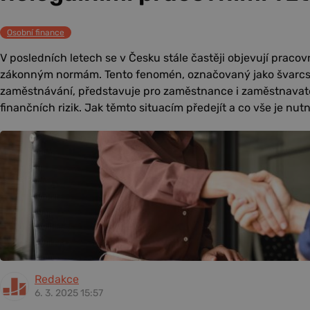
Osobní finance
V posledních letech se v Česku stále častěji objevují pracov
zákonným normám. Tento fenomén, označovaný jako švarcsy
zaměstnávání, představuje pro zaměstnance i zaměstnavate
finančních rizik. Jak těmto situacím předejít a co vše je nut
Redakce
6. 3. 2025 15:57