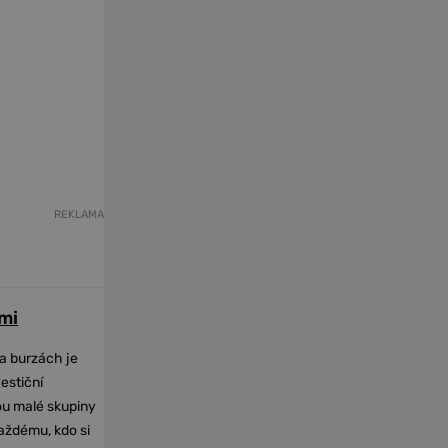
REKLAMA
mi
na burzách je
vestiční
dou malé skupiny
každému, kdo si