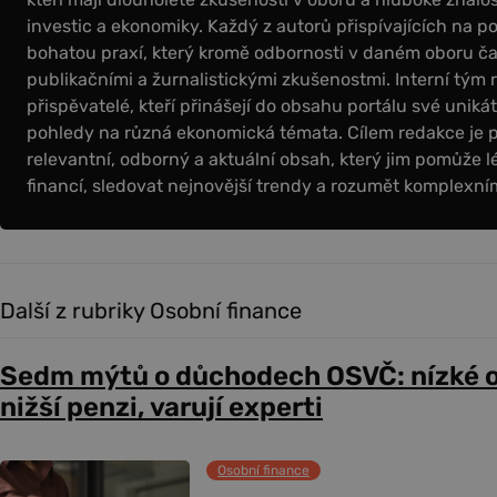
investic a ekonomiky. Každý z autorů přispívajících na por
bohatou praxí, který kromě odbornosti v daném oboru čas
publikačními a žurnalistickými zkušenostmi. Interní tým 
přispěvatelé, kteří přinášejí do obsahu portálu své uniká
pohledy na různá ekonomická témata. Cílem redakce je 
relevantní, odborný a aktuální obsah, který jim pomůže l
financí, sledovat nejnovější trendy a rozumět komplex
Další z rubriky Osobní finance
Sedm mýtů o důchodech OSVČ: nízké 
nižší penzi, varují experti
Osobní finance