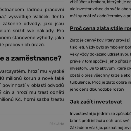
zřídí účet u brokera, kterých je c
ale investor vrhne do světa obch
městnancem řádnou pracovní
měl by znát základní termíny a pr
“ vysvětluje Valíček. Tento
t zákonné odvody, jako jsou
Proč cena zlata stále r
elům snížit své náklady. Pro
konem stanovené výhody, jako
Zlato je cenný kov, který provází 
dě pracovních úrazů.
tisíciletí. Vždy bylo symbolem bo
věky vždy dokázalo udržet svou 
le a zaměstnance?
právě v tom spočívá jeho přitažli
investory. Je to aktivum, které 
švarcsystém, hrozí mu vysoké
obstálo přes všechny krize a ek
0 milionů korun a nově také
turbulence. Proč je zlato dobrá i
 povinností v oblasti odvodů
jeho cena dlouhodobě roste?
 čin a hrozí mu trest odnětí
lionů Kč, horní sazba trestu
Jak začít investovat
Investování je jedním ze způsobů
bránit proti inflaci a ochránit své
REKLAMA
Základem však je, poznat nejprv