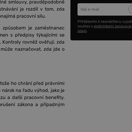
ádné smlouvy, pravděpodobně
návání je rozdíl v tom, zda
najímá pracovní sílu.
Přihlášením k newsletteru vyjadř
souhlas s
podmínkami zpracován
kým způsobem je zaměstnanec
údajů
.
n s předpisy týkajícími se
. Kontroly rovněž ověřují, zda
 může naznačovat, zda jde o
tože ho chrání před právními
nárok na řadu výhod, jako je
u a další pracovní benefity.
porušení zákona a případným