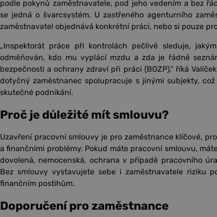
podle pokynů zaměstnavatele, pod jeho vedením a bez ř
se jedná o švarcsystém. U zastřeného agenturního zaměst
zaměstnavatel objednává konkrétní práci, nebo si pouze pro
„Inspektorát práce při kontrolách pečlivě sleduje, ja
odměňován, kdo mu vyplácí mzdu a zda je řádně seznáme
bezpečnosti a ochrany zdraví při práci (BOZP),“ říká Valíček
dotyčný zaměstnanec spolupracuje s jinými subjekty, což
skutečné podnikání.
Proč je důležité mít smlouvu?
Uzavření pracovní smlouvy je pro zaměstnance klíčové, pro
a finančními problémy. Pokud máte pracovní smlouvu, máte 
dovolená, nemocenská, ochrana v případě pracovního úraz
Bez smlouvy vystavujete sebe i zaměstnavatele riziku 
finančním postihům.
Doporučení pro zaměstnance