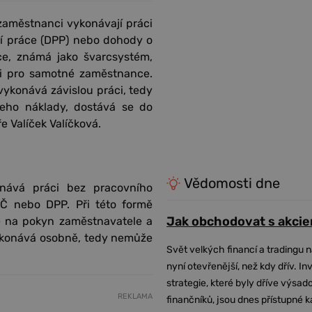
 zaměstnanci vykonávají práci
í práce (DPP) nebo dohody o
ce, známá jako švarcsystém,
 i pro samotné zaměstnance.
ykonává závislou práci, tedy
eho náklady, dostává se do
e Valíček Valíčková.
Vědomosti dne
nává práci bez pracovního
Č nebo DPP. Při této formě
Jak obchodovat s akcie
e na pokyn zaměstnavatele a
vykonává osobně, tedy nemůže
Svět velkých financí a tradingu 
nyní otevřenější, než kdy dřív. In
strategie, které byly dříve výsa
REKLAMA
finančníků, jsou dnes přístupné 