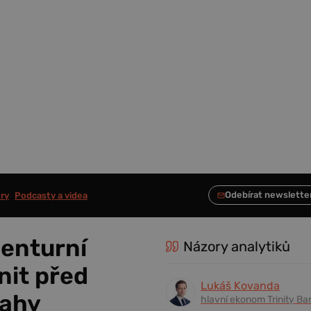
ry
Podcasty a videa
enturní
Názory analytiků
nit před
Lukáš Kovanda
tahy
hlavní ekonom Trinity Ba