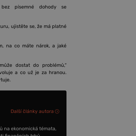
i bez písemné dohody se
ru, ujistěte se, že má platné
m, na co máte nárok, a jaké
může dostat do problémů,“
voluje a co už je za hranou.
tuje.
Další články autora
ků na ekonomická témata,
ti finančních trhů,