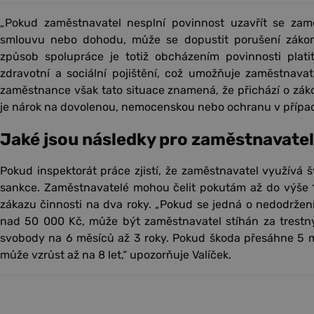
„Pokud zaměstnavatel nesplní povinnost uzavřít se za
smlouvu nebo dohodu, může se dopustit porušení zákona,
způsob spolupráce je totiž obcházením povinnosti plati
zdravotní a sociální pojištění, což umožňuje zaměstnavat
zaměstnance však tato situace znamená, že přichází o zá
je nárok na dovolenou, nemocenskou nebo ochranu v přípa
Jaké jsou následky pro zaměstnavate
Pokud inspektorát práce zjistí, že zaměstnavatel využívá 
sankce. Zaměstnavatelé mohou čelit pokutám až do výše 1
zákazu činnosti na dva roky. „Pokud se jedná o nedodržení
nad 50 000 Kč, může být zaměstnavatel stíhán za trestný
svobody na 6 měsíců až 3 roky. Pokud škoda přesáhne 5 mi
může vzrůst až na 8 let,“ upozorňuje Valíček.