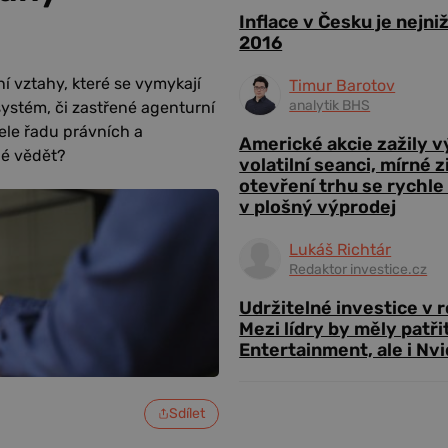
Inflace v Česku je nejni
2016
ní vztahy, které se vymykají
Timur Barotov
analytik BHS
stém, či zastřené agenturní
le řadu právních a
Americké akcie zažily 
né vědět?
volatilní seanci, mírné 
otevření trhu se rychle
v plošný výprodej
Lukáš Richtár
Redaktor investice.cz
Udržitelné investice v 
Mezi lídry by měly patři
Entertainment, ale i Nvi
Sdílet