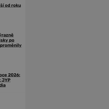
žší od roku
výrazně
zisky po
 proměnily
roce 2026:
t JYP
dia