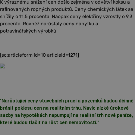
K výraznému snížení cen došlo zejména v odvětví koksu a
rafinovaných ropných produktů. Ceny chemických látek se
snížily o 11,5 procenta. Naopak ceny elektřiny vzrostly o 9,3
procenta. Rovněž narůstaly ceny nábytku a
potravinářských výrobků.
[sc:articleform id=10 articleid=1271]
"
Narůstající ceny stavebních prací a pozemků budou účinně
bránit poklesu cen na realitním trhu. Navíc nízké úrokové
sazby na hypotékách napumpují na realitní trh nové peníze,
které budou tlačit na růst cen nemovitostí.
"