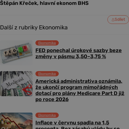
Štěpán Křeček, hlavní ekonom BHS
Sdílet
Další z rubriky Ekonomika
Ekonomika
FED ponechal úrokové sazby beze
změny v pásmu 3,50–3,75 %
Ekonomika
Americká administrativa oznámila,
že ukončí program mimořádných
dotací pro plány Medicare Part D již
po roce 2026
Ekonomika
Inflace v červnu spadla na 1,5
procenta. Bez zásahů vlády by se