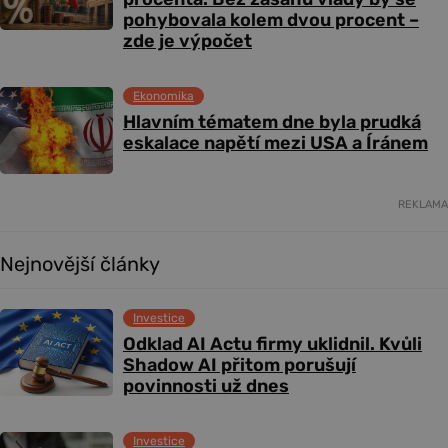
pohybovala kolem dvou procent –
zde je výpočet
Ekonomika
Hlavním tématem dne byla prudká
eskalace napětí mezi USA a Íránem
REKLAMA
Nejnovější články
Investice
Odklad AI Actu firmy uklidnil. Kvůli
Shadow AI přitom porušují
povinnosti už dnes
Investice