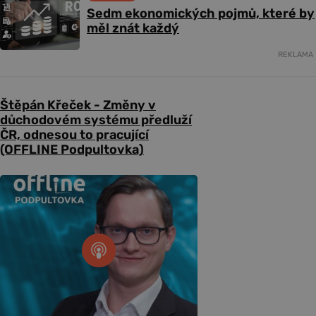
Sedm ekonomických pojmů, které by
měl znát každý
REKLAMA
Štěpán Křeček - Změny v
důchodovém systému předluží
ČR, odnesou to pracující
(OFFLINE Podpultovka)