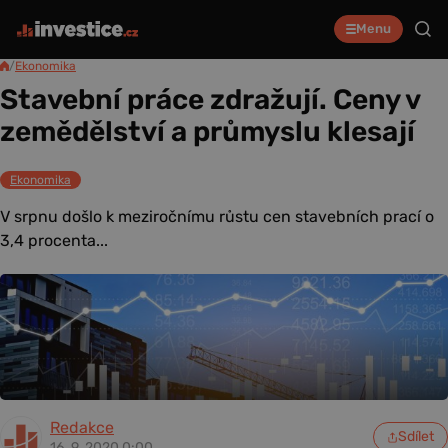
Menu
/
Ekonomika
Stavební práce zdražují. Ceny v
zemědělství a průmyslu klesají
Ekonomika
V srpnu došlo k meziročnímu růstu cen stavebních prací o
3,4 procenta...
Redakce
Sdílet
16. 9. 2020 0:00