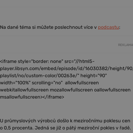
Na dané téma si můžete poslechnout více v
podcastu
:
REKLAMA
<iframe style="border: none" src="//html5-
player.libsyn.com/embed/episode/id/16030382/height/90
playlist/no/custom-color/00263e/" height="90"
width="100%" scrolling="no" allowfullscreen
webkitallowfullscreen mozallowfullscreen oallowfullscreen
msallowfullscreen></iframe>
U průmyslových výrobců došlo k meziročnímu poklesu cen
o 0,5 procenta. Jedná se již o pátý meziroční pokles v řadě.