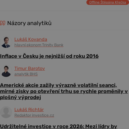
Offline Štěpána Křečka
Názory analytiků
Lukáš Kovanda
hlavní ekonom Trinity Bank
Inflace v Česku je nejnižší od roku 2016
Timur Barotov
analytik BHS
Americké akcie zažily výrazně volatilní seanci,
mírné zisky po otevření trhu se rychle proměnily v
plošný výprodej
Lukáš Richtár
Redaktor investice.cz
Udržitelné investice v roce 2026: Mezi lídry by