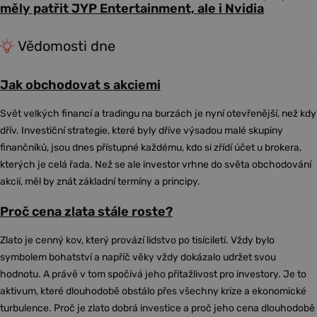
měly patřit JYP Entertainment, ale i Nvidia
Vědomosti dne
Jak obchodovat s akciemi
Svět velkých financí a tradingu na burzách je nyní otevřenější, než kdy
dřív. Investiční strategie, které byly dříve výsadou malé skupiny
finančníků, jsou dnes přístupné každému, kdo si zřídí účet u brokera,
kterých je celá řada. Než se ale investor vrhne do světa obchodování
akcií, měl by znát základní termíny a principy.
Proč cena zlata stále roste?
Zlato je cenný kov, který provází lidstvo po tisíciletí. Vždy bylo
symbolem bohatství a napříč věky vždy dokázalo udržet svou
hodnotu. A právě v tom spočívá jeho přitažlivost pro investory. Je to
aktivum, které dlouhodobě obstálo přes všechny krize a ekonomické
turbulence. Proč je zlato dobrá investice a proč jeho cena dlouhodobě