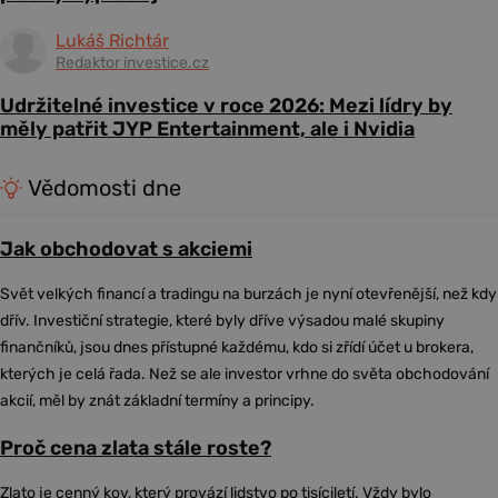
Lukáš Richtár
Redaktor investice.cz
Udržitelné investice v roce 2026: Mezi lídry by
měly patřit JYP Entertainment, ale i Nvidia
Vědomosti dne
Jak obchodovat s akciemi
Svět velkých financí a tradingu na burzách je nyní otevřenější, než kdy
dřív. Investiční strategie, které byly dříve výsadou malé skupiny
finančníků, jsou dnes přístupné každému, kdo si zřídí účet u brokera,
kterých je celá řada. Než se ale investor vrhne do světa obchodování
akcií, měl by znát základní termíny a principy.
Proč cena zlata stále roste?
Zlato je cenný kov, který provází lidstvo po tisíciletí. Vždy bylo