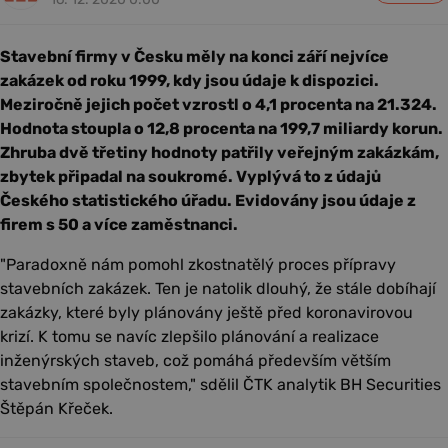
Stavební firmy v Česku měly na konci září nejvíce
zakázek od roku 1999, kdy jsou údaje k dispozici.
Meziročně jejich počet vzrostl o 4,1 procenta na 21.324.
Hodnota stoupla o 12,8 procenta na 199,7 miliardy korun.
Zhruba dvě třetiny hodnoty patřily veřejným zakázkám,
zbytek připadal na soukromé. Vyplývá to z údajů
Českého statistického úřadu. Evidovány jsou údaje z
firem s 50 a více zaměstnanci.
"Paradoxně nám pomohl zkostnatělý proces přípravy
stavebních zakázek. Ten je natolik dlouhý, že stále dobíhají
zakázky, které byly plánovány ještě před koronavirovou
krizí. K tomu se navíc zlepšilo plánování a realizace
inženýrských staveb, což pomáhá především větším
stavebním společnostem," sdělil ČTK analytik BH Securities
Štěpán Křeček.