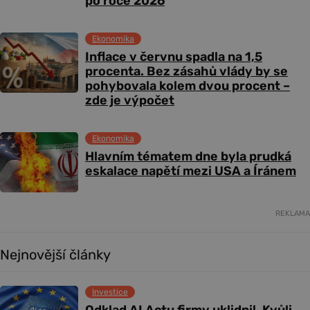
po roce 2026
Ekonomika
Inflace v červnu spadla na 1,5
procenta. Bez zásahů vlády by se
pohybovala kolem dvou procent –
zde je výpočet
Ekonomika
Hlavním tématem dne byla prudká
eskalace napětí mezi USA a Íránem
REKLAMA
Nejnovější články
Investice
Odklad AI Actu firmy uklidnil. Kvůli