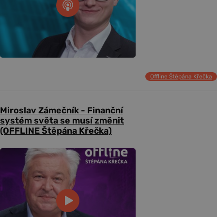
Offline Štěpána Křečka
Miroslav Zámečník - Finanční
systém světa se musí změnit
(OFFLINE Štěpána Křečka)