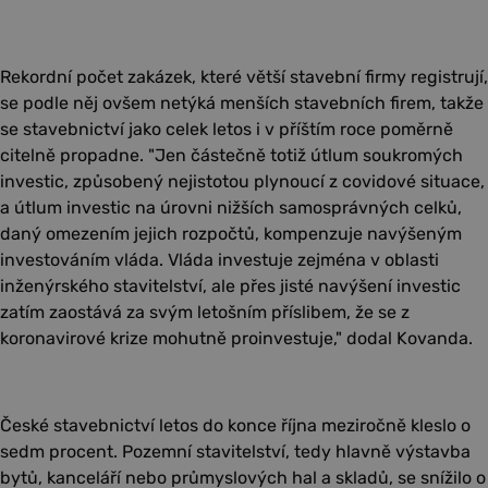
Rekordní počet zakázek, které větší stavební firmy registrují,
se podle něj ovšem netýká menších stavebních firem, takže
se stavebnictví jako celek letos i v příštím roce poměrně
citelně propadne. "Jen částečně totiž útlum soukromých
investic, způsobený nejistotou plynoucí z covidové situace,
a útlum investic na úrovni nižších samosprávných celků,
daný omezením jejich rozpočtů, kompenzuje navýšeným
investováním vláda. Vláda investuje zejména v oblasti
inženýrského stavitelství, ale přes jisté navýšení investic
zatím zaostává za svým letošním příslibem, že se z
koronavirové krize mohutně proinvestuje," dodal Kovanda.
České stavebnictví letos do konce října meziročně kleslo o
sedm procent. Pozemní stavitelství, tedy hlavně výstavba
bytů, kanceláří nebo průmyslových hal a skladů, se snížilo o