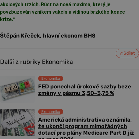
akciových trzích. Růst na nová maxima, který je
povzbuzován vznikem vakcín a vidinou brzkého konce
krize.
"
Štěpán Křeček, hlavní ekonom BHS
Sdílet
Další z rubriky Ekonomika
Ekonomika
FED ponechal úrokové sazby beze
změny v pásmu 3,50–3,75 %
Ekonomika
Americká administrativa oznámila,
že ukončí program mimořádných
dotací pro plány Medicare Part D již