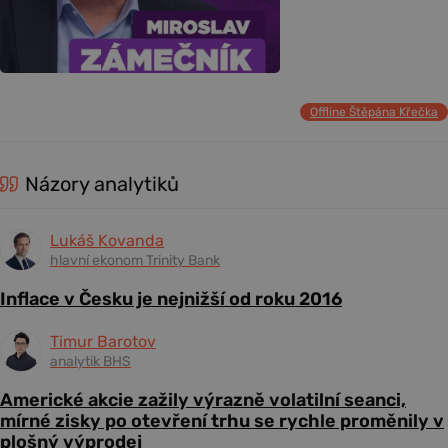
Offline Štěpána Křečka
Názory analytiků
Lukáš Kovanda
hlavní ekonom Trinity Bank
Inflace v Česku je nejnižší od roku 2016
Timur Barotov
analytik BHS
Americké akcie zažily výrazně volatilní seanci,
mírné zisky po otevření trhu se rychle proměnily v
plošný výprodej