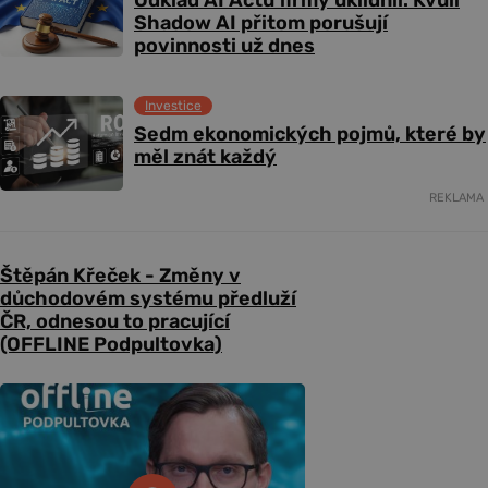
Shadow AI přitom porušují
povinnosti už dnes
Investice
Sedm ekonomických pojmů, které by
měl znát každý
REKLAMA
Štěpán Křeček - Změny v
důchodovém systému předluží
ČR, odnesou to pracující
(OFFLINE Podpultovka)