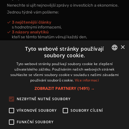
Nenechte si ujít nejnovější zprávy o investicích a ekonomice.
Jednou týdně vám pošleme:
3 nejčtenější články
s hodnotnými informacemi,
3 názory analytiků
kteří se těmto tématům věnují každý den,
nová videa a podcasty
×
k prohloubení vašich znalostí.
Tyto webové stránky používají
soubory cookie.
CZECH
Tyto webové stránky používají soubory cookie ke zlepšení
uživatelského zážitku. Používáním našich webových stránek
CZ
souhlasíte se všemi soubory cookie v souladu s našimi zásadami
Přihlášením k newsletteru vyjadřujete svůj souhlas s
podmínkami
používání souborů cookie.
Více informací
zpracování osobních údajů
.
ZOBRAZIT PARTNERY
(1491) →
Kontakt
NEZBYTNĚ NUTNÉ SOUBORY
Zásady používání souborů cookies
Zpracování osobních údajů
VÝKONOVÉ SOUBORY
SOUBORY CÍLENÍ
Autoři
Nastavení cookies
FUNKČNÍ SOUBORY