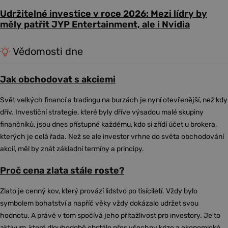
Udržitelné investice v roce 2026: Mezi lídry by
měly patřit JYP Entertainment, ale i Nvidia
Vědomosti dne
Jak obchodovat s akciemi
Svět velkých financí a tradingu na burzách je nyní otevřenější, než kdy
dřív. Investiční strategie, které byly dříve výsadou malé skupiny
finančníků, jsou dnes přístupné každému, kdo si zřídí účet u brokera,
kterých je celá řada. Než se ale investor vrhne do světa obchodování
akcií, měl by znát základní termíny a principy.
Proč cena zlata stále roste?
Zlato je cenný kov, který provází lidstvo po tisíciletí. Vždy bylo
symbolem bohatství a napříč věky vždy dokázalo udržet svou
hodnotu. A právě v tom spočívá jeho přitažlivost pro investory. Je to
aktivum, které dlouhodobě obstálo přes všechny krize a ekonomické