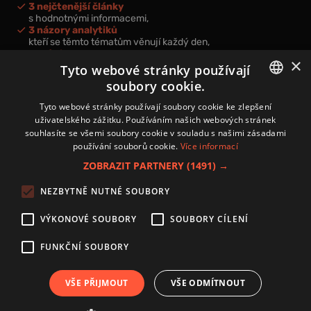
3 nejčtenější články
s hodnotnými informacemi,
3 názory analytiků
kteří se těmto tématům věnují každý den,
nová videa a podcasty
×
k prohloubení vašich znalostí.
Tyto webové stránky používají
soubory cookie.
CZECH
Tyto webové stránky používají soubory cookie ke zlepšení
uživatelského zážitku. Používáním našich webových stránek
CZ
souhlasíte se všemi soubory cookie v souladu s našimi zásadami
Přihlášením k newsletteru vyjadřujete svůj souhlas s
podmínkami
používání souborů cookie.
Více informací
zpracování osobních údajů
.
ZOBRAZIT PARTNERY
(1491) →
Kontakt
NEZBYTNĚ NUTNÉ SOUBORY
Zásady používání souborů cookies
Zpracování osobních údajů
VÝKONOVÉ SOUBORY
SOUBORY CÍLENÍ
Autoři
Nastavení cookies
FUNKČNÍ SOUBORY
VŠE PŘIJMOUT
VŠE ODMÍTNOUT
Copyright 2024 © Investice.cz. Všechna práva vyhrazena.