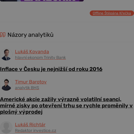
Offline Štěpána Křečka
Názory analytiků
Lukáš Kovanda
hlavní ekonom Trinity Bank
Inflace v Česku je nejnižší od roku 2016
Timur Barotov
analytik BHS
Americké akcie zažily výrazně volatilní seanci,
mírné zisky po otevření trhu se rychle proměnily v
plošný výprodej
Lukáš Richtár
Redaktor investice.cz