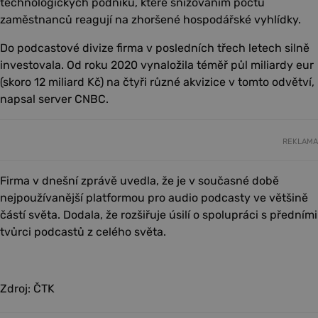
technologických podniků, které snižováním počtu
zaměstnanců reagují na zhoršené hospodářské vyhlídky.
Do podcastové divize firma v posledních třech letech silně
investovala. Od roku 2020 vynaložila téměř půl miliardy eur
(skoro 12 miliard Kč) na čtyři různé akvizice v tomto odvětví,
napsal server CNBC.
REKLAMA
Firma v dnešní zprávě uvedla, že je v současné době
nejpoužívanější platformou pro audio podcasty ve většině
částí světa. Dodala, že rozšiřuje úsilí o spolupráci s předními
tvůrci podcastů z celého světa.
Zdroj: ČTK