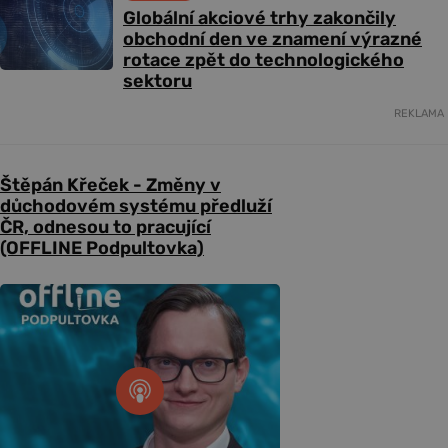
Globální akciové trhy zakončily
obchodní den ve znamení výrazné
rotace zpět do technologického
sektoru
REKLAMA
Štěpán Křeček - Změny v
důchodovém systému předluží
ČR, odnesou to pracující
(OFFLINE Podpultovka)