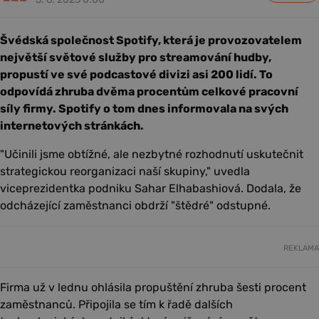
Švédská společnost Spotify, která je provozovatelem
největší světové služby pro streamování hudby,
propustí ve své podcastové divizi asi 200 lidí. To
odpovídá zhruba dvěma procentům celkové pracovní
síly firmy. Spotify o tom dnes informovala na svých
internetových stránkách.
"Učinili jsme obtížné, ale nezbytné rozhodnutí uskutečnit
strategickou reorganizaci naší skupiny," uvedla
viceprezidentka podniku Sahar Elhabashiová. Dodala, že
odcházející zaměstnanci obdrží "štědré" odstupné.
REKLAMA
Firma už v lednu ohlásila propuštění zhruba šesti procent
zaměstnanců. Připojila se tím k řadě dalších