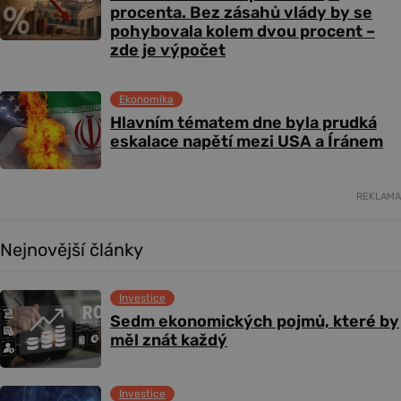
procenta. Bez zásahů vlády by se
pohybovala kolem dvou procent –
zde je výpočet
Ekonomika
Hlavním tématem dne byla prudká
eskalace napětí mezi USA a Íránem
REKLAMA
Nejnovější články
Investice
Sedm ekonomických pojmů, které by
měl znát každý
Investice