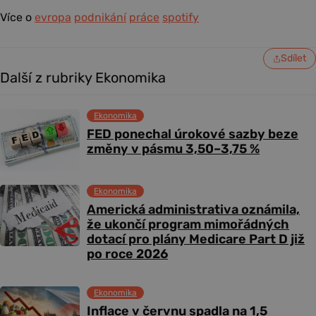
Více o
evropa
podnikání
práce
spotify
Sdílet
Další z rubriky Ekonomika
Ekonomika
FED ponechal úrokové sazby beze
změny v pásmu 3,50–3,75 %
Ekonomika
Americká administrativa oznámila,
že ukončí program mimořádných
dotací pro plány Medicare Part D již
po roce 2026
Ekonomika
Inflace v červnu spadla na 1,5