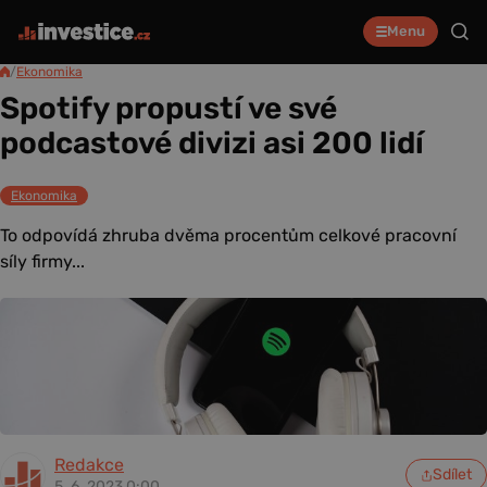
Menu
/
Ekonomika
Spotify propustí ve své
podcastové divizi asi 200 lidí
Ekonomika
To odpovídá zhruba dvěma procentům celkové pracovní
síly firmy...
Redakce
Sdílet
5. 6. 2023 0:00