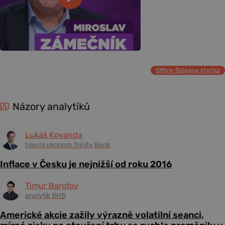
Offline Štěpána Křečka
Názory analytiků
Lukáš Kovanda
hlavní ekonom Trinity Bank
Inflace v Česku je nejnižší od roku 2016
Timur Barotov
analytik BHS
Americké akcie zažily výrazně volatilní seanci,