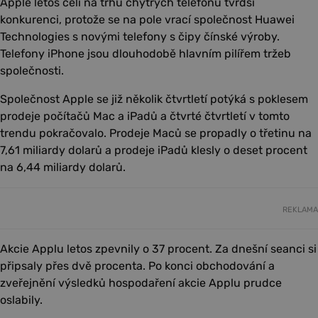
Apple letos čelí na trhu chytrých telefonů tvrdší
konkurenci, protože se na pole vrací společnost Huawei
Technologies s novými telefony s čipy čínské výroby.
Telefony iPhone jsou dlouhodobě hlavním pilířem tržeb
společnosti.
Společnost Apple se již několik čtvrtletí potýká s poklesem
prodeje počítačů Mac a iPadů a čtvrté čtvrtletí v tomto
trendu pokračovalo. Prodeje Maců se propadly o třetinu na
7,61 miliardy dolarů a prodeje iPadů klesly o deset procent
na 6,44 miliardy dolarů.
REKLAMA
Akcie Applu letos zpevnily o 37 procent. Za dnešní seanci si
připsaly přes dvě procenta. Po konci obchodování a
zveřejnění výsledků hospodaření akcie Applu prudce
oslabily.