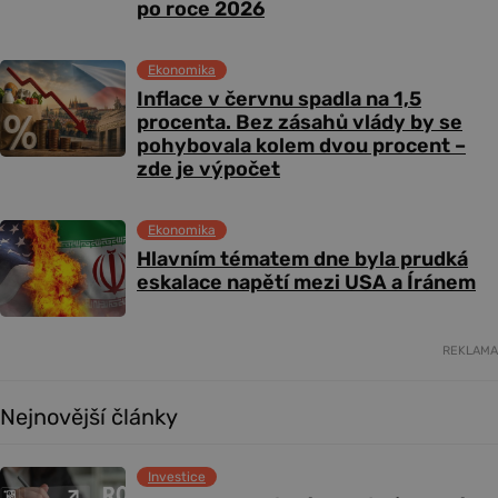
po roce 2026
Ekonomika
Inflace v červnu spadla na 1,5
procenta. Bez zásahů vlády by se
pohybovala kolem dvou procent –
zde je výpočet
Ekonomika
Hlavním tématem dne byla prudká
eskalace napětí mezi USA a Íránem
REKLAMA
Nejnovější články
Investice