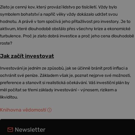
Zlato je cenný kov, který provází lidstvo po tisíciletí. Vždy bylo
symbolem bohatství a napříč věky vždy dokázalo udržet svou
hodnotu. A právě v tom spočívá jeho přitažlivost pro investory. Je to
aktivum, které dlouhodobě obstálo přes všechny krize a ekonomické
turbulence. Proč je zlato dobrá investice a proč jeho cena dlouhodobě
roste?
Jak začít investovat
Investování je jedním ze způsobů, jak se účinně bránit proti inflaci a
ochránit své peníze. Základem však je, poznat nejprve své možnosti,
preference a stanovit si realistická očekávání. Váš investiční plán by
měl počítat se třemi základy investování - výnosem, rizikem a
likviditou.
Knihovna vědomostí
Newsletter