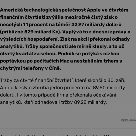
Americká technologická společnost Apple ve čtvrtém
finančním čtvrtletí zvýšila meziročně čistý zisk o
necelých 11 procent na téměř 22,97 miliardy dolarů
(přibližně 529 miliard Kč). Vyplývá to z dnešní zprávy o
výsledcích hospodaření. Zisk na akcii překonal odhady
analytiků. Tržby společnosti ale mírně klesly, a to už
čtvrtý kvartál za sebou. Podnik se potýká s nízkou
poptávkou po počítačích Mac a nestabilním trhem s
chytrými telefony v Číně.
Tržby za čtvrté finanční čtvrtletí, které skončilo 30. září,
Applu klesly o zhruba jedno procento na 89,50 miliardy
dolarů. I v tomto případě firma překonala očekávání
analytiků, kteří odhadovali tržby 89,28 miliardy.
REKLAMA