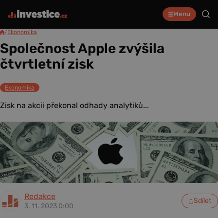
Menu
/
Ekonomika
Společnost Apple zvýšila
čtvrtletní zisk
Ekonomika
Zisk na akcii překonal odhady analytiků...
Redakce
Sdílet
3. 11. 2023 0:00