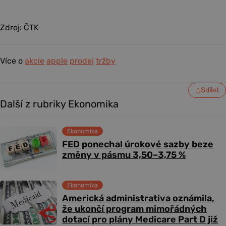
Zdroj: ČTK
Více o
akcie
apple
prodej
tržby
Sdílet
Další z rubriky Ekonomika
Ekonomika
FED ponechal úrokové sazby beze
změny v pásmu 3,50–3,75 %
Ekonomika
Americká administrativa oznámila,
že ukončí program mimořádných
dotací pro plány Medicare Part D již