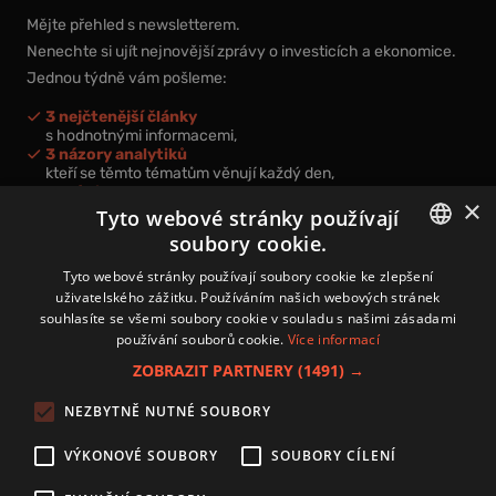
Mějte přehled s newsletterem.
Nenechte si ujít nejnovější zprávy o investicích a ekonomice.
Jednou týdně vám pošleme:
3 nejčtenější články
s hodnotnými informacemi,
3 názory analytiků
kteří se těmto tématům věnují každý den,
nová videa a podcasty
×
k prohloubení vašich znalostí.
Tyto webové stránky používají
soubory cookie.
CZECH
Tyto webové stránky používají soubory cookie ke zlepšení
uživatelského zážitku. Používáním našich webových stránek
CZ
souhlasíte se všemi soubory cookie v souladu s našimi zásadami
Přihlášením k newsletteru vyjadřujete svůj souhlas s
podmínkami
používání souborů cookie.
Více informací
zpracování osobních údajů
.
ZOBRAZIT PARTNERY
(1491) →
Kontakt
NEZBYTNĚ NUTNÉ SOUBORY
Zásady používání souborů cookies
Zpracování osobních údajů
VÝKONOVÉ SOUBORY
SOUBORY CÍLENÍ
Autoři
Nastavení cookies