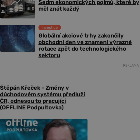
Sedm ekonomických pojmů, které by
měl znát každý
Investice
Globální akciové trhy zakončily
obchodní den ve znamení výrazné
rotace zpět do technologického
sektoru
REKLAMA
Štěpán Křeček - Změny v
důchodovém systému předluží
ČR, odnesou to pracující
(OFFLINE Podpultovka)