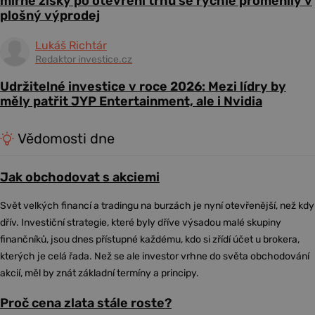
mírné zisky po otevření trhu se rychle proměnily v
plošný výprodej
Lukáš Richtár
Redaktor investice.cz
Udržitelné investice v roce 2026: Mezi lídry by
měly patřit JYP Entertainment, ale i Nvidia
Vědomosti dne
Jak obchodovat s akciemi
Svět velkých financí a tradingu na burzách je nyní otevřenější, než kdy
dřív. Investiční strategie, které byly dříve výsadou malé skupiny
finančníků, jsou dnes přístupné každému, kdo si zřídí účet u brokera,
kterých je celá řada. Než se ale investor vrhne do světa obchodování
akcií, měl by znát základní termíny a principy.
Proč cena zlata stále roste?