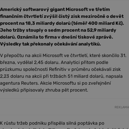
Americký softwarový gigant Microsoft ve třetím
finančním čtvrtletí zvýšil čistý zisk meziročně o devět
procent na 18,3 miliardy dolarů (téměř 400 miliard Kč).
Jeho tržby stouply o sedm procent na 52,9 miliardy
dolarů. Oznámila to firma v dnešní tiskové zprávě.
Výsledky tak překonaly očekávání analytiků.
V přepočtu na akcii Microsoft ve čtvrtletí, které skončilo 31.
března, vydělal 2,45 dolaru. Analytici přitom podle
průzkumu společnosti Refinitiv v průměru očekávali zisk
2,23 dolaru na akcii při tržbách 51 miliard dolarů, napsala
agentura Reuters. Akcie Microsoftu si po zveřejnění
výsledků připisovaly zhruba pět procent.
REKLAMA
K růstu tržeb podniku přispěla silná poptávka po