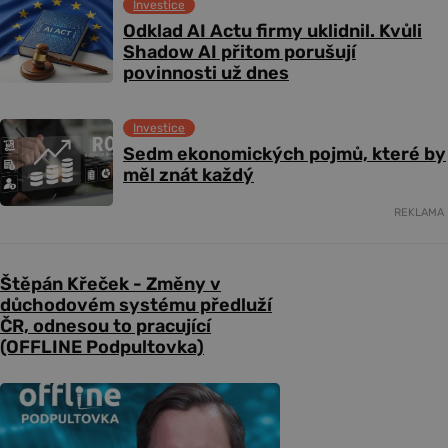
Investice
Odklad AI Actu firmy uklidnil. Kvůli
Shadow AI přitom porušují
povinnosti už dnes
Investice
Sedm ekonomických pojmů, které by
měl znát každý
REKLAMA
Štěpán Křeček - Změny v
důchodovém systému předluží
ČR, odnesou to pracující
(OFFLINE Podpultovka)