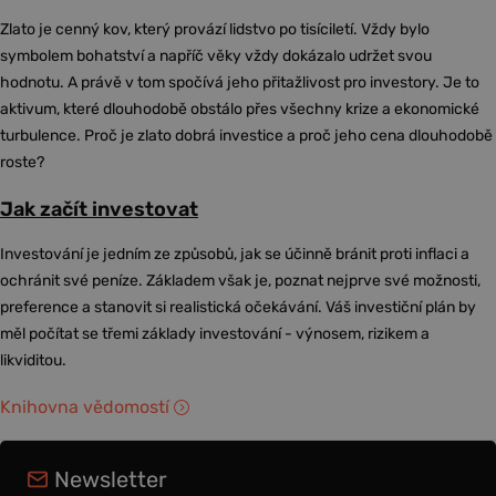
Zlato je cenný kov, který provází lidstvo po tisíciletí. Vždy bylo
symbolem bohatství a napříč věky vždy dokázalo udržet svou
hodnotu. A právě v tom spočívá jeho přitažlivost pro investory. Je to
aktivum, které dlouhodobě obstálo přes všechny krize a ekonomické
turbulence. Proč je zlato dobrá investice a proč jeho cena dlouhodobě
roste?
Jak začít investovat
Investování je jedním ze způsobů, jak se účinně bránit proti inflaci a
ochránit své peníze. Základem však je, poznat nejprve své možnosti,
preference a stanovit si realistická očekávání. Váš investiční plán by
měl počítat se třemi základy investování - výnosem, rizikem a
likviditou.
Knihovna vědomostí
Newsletter