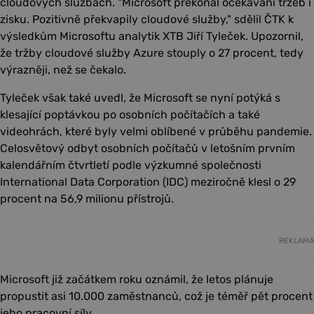
cloudových službách. "Microsoft překonal očekávání tržeb i
zisku. Pozitivně překvapily cloudové služby," sdělil ČTK k
výsledkům Microsoftu analytik XTB Jiří Tyleček. Upozornil,
že tržby cloudové služby Azure stouply o 27 procent, tedy
výrazněji, než se čekalo.
Tyleček však také uvedl, že Microsoft se nyní potýká s
klesající poptávkou po osobních počítačích a také
videohrách, které byly velmi oblíbené v průběhu pandemie.
Celosvětový odbyt osobních počítačů v letošním prvním
kalendářním čtvrtletí podle výzkumné společnosti
International Data Corporation (IDC) meziročně klesl o 29
procent na 56,9 milionu přístrojů.
REKLAMA
Microsoft již začátkem roku oznámil, že letos plánuje
propustit asi 10.000 zaměstnanců, což je téměř pět procent
jeho pracovní síly.