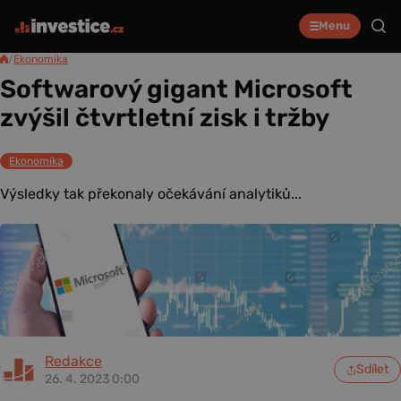
Menu
/
Ekonomika
Softwarový gigant Microsoft
zvýšil čtvrtletní zisk i tržby
Ekonomika
Výsledky tak překonaly očekávání analytiků...
Redakce
Sdílet
26. 4. 2023 0:00