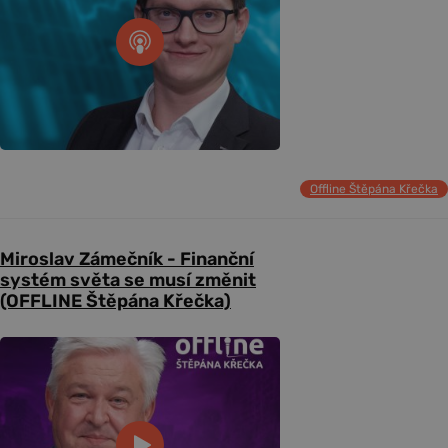
Offline Štěpána Křečka
Miroslav Zámečník - Finanční
systém světa se musí změnit
(OFFLINE Štěpána Křečka)