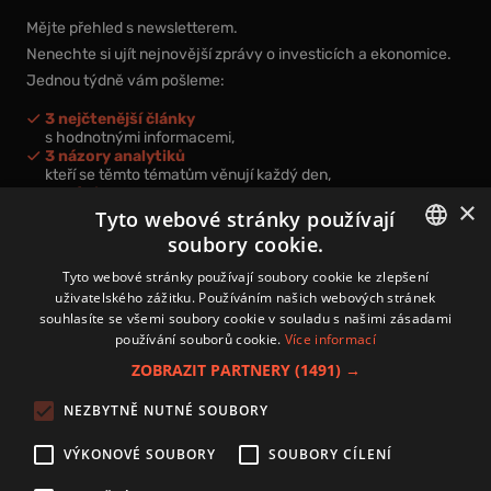
Mějte přehled s newsletterem.
Nenechte si ujít nejnovější zprávy o investicích a ekonomice.
Jednou týdně vám pošleme:
3 nejčtenější články
s hodnotnými informacemi,
3 názory analytiků
kteří se těmto tématům věnují každý den,
nová videa a podcasty
×
k prohloubení vašich znalostí.
Tyto webové stránky používají
soubory cookie.
CZECH
Tyto webové stránky používají soubory cookie ke zlepšení
uživatelského zážitku. Používáním našich webových stránek
CZ
souhlasíte se všemi soubory cookie v souladu s našimi zásadami
Přihlášením k newsletteru vyjadřujete svůj souhlas s
podmínkami
používání souborů cookie.
Více informací
zpracování osobních údajů
.
ZOBRAZIT PARTNERY
(1491) →
Kontakt
NEZBYTNĚ NUTNÉ SOUBORY
Zásady používání souborů cookies
Zpracování osobních údajů
VÝKONOVÉ SOUBORY
SOUBORY CÍLENÍ
Autoři
Nastavení cookies