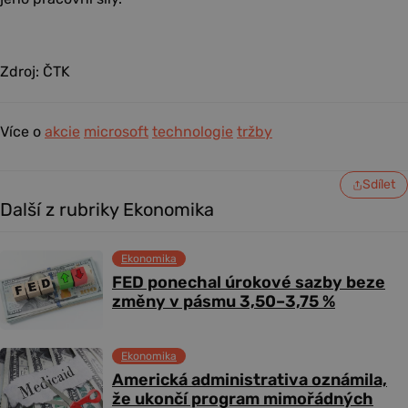
Zdroj: ČTK
Více o
akcie
microsoft
technologie
tržby
Sdílet
Další z rubriky Ekonomika
Ekonomika
FED ponechal úrokové sazby beze
změny v pásmu 3,50–3,75 %
Ekonomika
Americká administrativa oznámila,
že ukončí program mimořádných