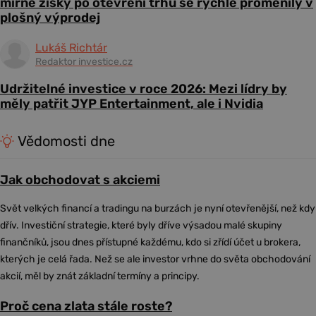
mírné zisky po otevření trhu se rychle proměnily v
plošný výprodej
Lukáš Richtár
Redaktor investice.cz
Udržitelné investice v roce 2026: Mezi lídry by
měly patřit JYP Entertainment, ale i Nvidia
Vědomosti dne
Jak obchodovat s akciemi
Svět velkých financí a tradingu na burzách je nyní otevřenější, než kdy
dřív. Investiční strategie, které byly dříve výsadou malé skupiny
finančníků, jsou dnes přístupné každému, kdo si zřídí účet u brokera,
kterých je celá řada. Než se ale investor vrhne do světa obchodování
akcií, měl by znát základní termíny a principy.
Proč cena zlata stále roste?