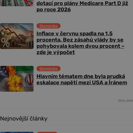
dotací pro plány Medicare Part D již
po roce 2026
Ekonomika
Inflace v červnu spadla na 1,5
procenta. Bez zásahů vlády by se
pohybovala kolem dvou procent –
zde je výpočet
Ekonomika
Hlavním tématem dne byla prudká
eskalace napětí mezi USA a Íránem
REKLAMA
Nejnovější články